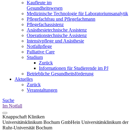
Kaufleute im
Gesundheitswesen
Medizinische Technologie für Laboratoriumsanalytik
Pflegefachfrau und Pflegefachmann
Pflegefachassistenz
Anästhesietechnische Assistenz
Operationstechnische Assistenz
Intensivpflege und Anästhesie
Notfallpflege
Palliative Care
Studium
Zurück
Informationen für Studierende im PJ
Betriebliche Gesundheitsförderung
Aktuelles
Zurück
Veranstaltungen
Suche
Im Notfall
Knappschaft Kliniken
Universitätsklinikum Bochum GmbH
ein Universitätsklinikum der
Ruhr-Universität Bochum