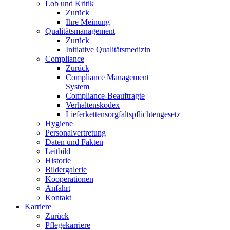
Lob und Kritik
Zurück
Ihre Meinung
Qualitätsmanagement
Zurück
Initiative Qualitätsmedizin
Compliance
Zurück
Compliance Management
System
Compliance-Beauftragte
Verhaltenskodex
Lieferkettensorgfaltspflichtengesetz
Hygiene
Personalvertretung
Daten und Fakten
Leitbild
Historie
Bildergalerie
Kooperationen
Anfahrt
Kontakt
Karriere
Zurück
Pflegekarriere