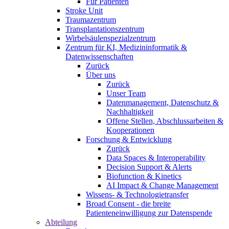
Für Patienten
Stroke Unit
Traumazentrum
Transplantationszentrum
Wirbelsäulenspezialzentrum
Zentrum für KI, Medizininformatik &
Datenwissenschaften
Zurück
Über uns
Zurück
Unser Team
Datenmanagement, Datenschutz &
Nachhaltigkeit
Offene Stellen, Abschlussarbeiten &
Kooperationen
Forschung & Entwicklung
Zurück
Data Spaces & Interoperability
Decision Support & Alerts
Biofunction & Kinetics
AI Impact & Change Management
Wissens- & Technologietransfer
Broad Consent - die breite
Patienteneinwilligung zur Datenspende
Abteilung