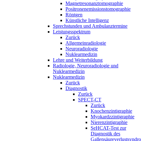
Magnetresonanztomographie
Positronenemissionstomographie
Röntgen
Künstliche Intelligenz
Sprechstunden und Ambulanztermine
Leistungsspektrum
Zurück
Allgemeinradiologie
Neuroradiologie
Nuklearmedizin
Lehre und Weiterbildung
Radiologie, Neuroradiologie und
Nuklearmedizin
Nuklearmedizin
Zurück
Diagnostik
Zurück
SPECT-CT
Zurück
Knochenzintigraphie
Myokardzzintigraphie
Nierenzintigraphie
SeHCAT-Test zur
Diagnostik des
Gallensäureverlustsyndr