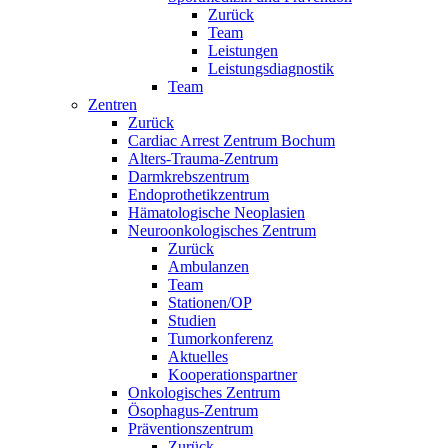
Zurück
Team
Leistungen
Leistungsdiagnostik
Team
Zentren
Zurück
Cardiac Arrest Zentrum Bochum
Alters-Trauma-Zentrum
Darmkrebszentrum
Endoprothetikzentrum
Hämatologische Neoplasien
Neuroonkologisches Zentrum
Zurück
Ambulanzen
Team
Stationen/OP
Studien
Tumorkonferenz
Aktuelles
Kooperationspartner
Onkologisches Zentrum
Ösophagus-Zentrum
Präventionszentrum
Zurück