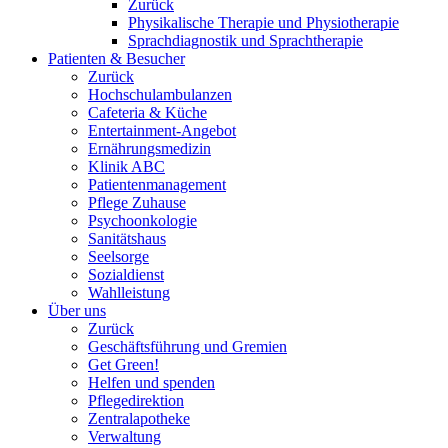
Zurück
Physikalische Therapie und Physiotherapie
Sprachdiagnostik und Sprachtherapie
Patienten & Besucher
Zurück
Hochschulambulanzen
Cafeteria & Küche
Entertainment-Angebot
Ernährungsmedizin
Klinik ABC
Patientenmanagement
Pflege Zuhause
Psychoonkologie
Sanitätshaus
Seelsorge
Sozialdienst
Wahlleistung
Über uns
Zurück
Geschäftsführung und Gremien
Get Green!
Helfen und spenden
Pflegedirektion
Zentralapotheke
Verwaltung