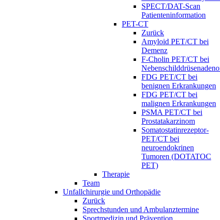
SPECT/DAT-Scan
Patienteninformation
PET-CT
Zurück
Amyloid PET/CT bei
Demenz
F-Cholin PET/CT bei
Nebenschilddrüsenaden
FDG PET/CT bei
benignen Erkrankungen
FDG PET/CT bei
malignen Erkrankungen
PSMA PET/CT bei
Prostatakarzinom
Somatostatinrezeptor-
PET/CT bei
neuroendokrinen
Tumoren (DOTATOC
PET)
Therapie
Team
Unfallchirurgie und Orthopädie
Zurück
Sprechstunden und Ambulanztermine
Sportmedizin und Prävention