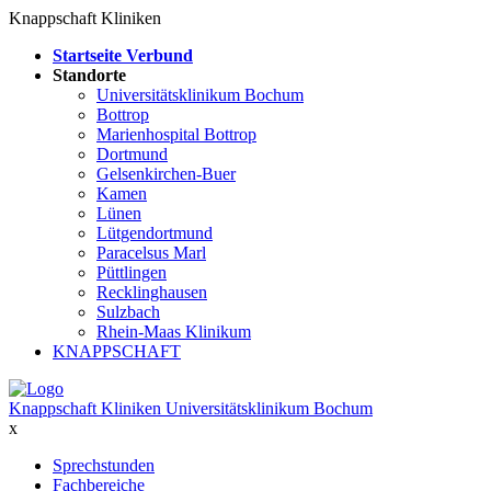
Knappschaft Kliniken
Startseite Verbund
Standorte
Universitätsklinikum Bochum
Bottrop
Marienhospital Bottrop
Dortmund
Gelsenkirchen-Buer
Kamen
Lünen
Lütgendortmund
Paracelsus Marl
Püttlingen
Recklinghausen
Sulzbach
Rhein-Maas Klinikum
KNAPPSCHAFT
Knappschaft Kliniken Universitätsklinikum Bochum
x
Sprechstunden
Fachbereiche