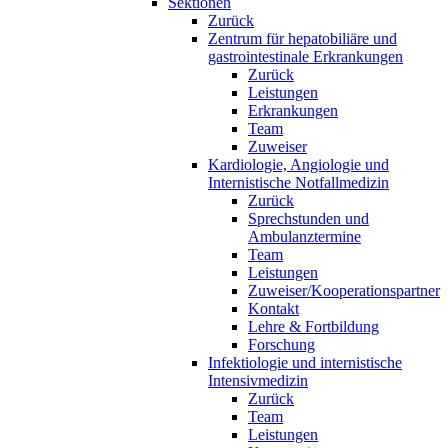
Sektionen
Zurück
Zentrum für hepatobiliäre und
gastrointestinale Erkrankungen
Zurück
Leistungen
Erkrankungen
Team
Zuweiser
Kardiologie, Angiologie und
Internistische Notfallmedizin
Zurück
Sprechstunden und
Ambulanztermine
Team
Leistungen
Zuweiser/Kooperationspartner
Kontakt
Lehre & Fortbildung
Forschung
Infektiologie und internistische
Intensivmedizin
Zurück
Team
Leistungen