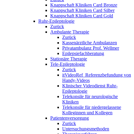
Knappschaft Kliniken Card Bronze
Knappschaft Kliniken Card Silber
Knappschaft Kliniken Card Gold
Ruhr-Epileptologie
Zurück
Ambulante Therapie
Zurück
Kassenärztliche Ambulanzen
Privatambulanz Prof. Wellmer
Epilepsiefachberatung
Stationäre Therapie
Tele-Epileptologie
Zurück
itVideoRef_Referenzbefundung von
Handy-Videos
Klinischer Videodienst Ruhr-
Epileptologie
Telekonsile für neurologische
Kliniken
Telekonsile für niedergelassene
Kolleginnen und Kollegen
Patientenversorgung
Zurück
Untersuchungsmethoden