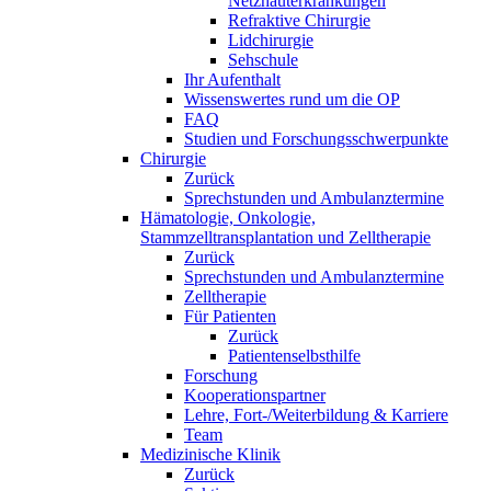
Netzhauterkrankungen
Refraktive Chirurgie
Lidchirurgie
Sehschule
Ihr Aufenthalt
Wissenswertes rund um die OP
FAQ
Studien und Forschungsschwerpunkte
Chirurgie
Zurück
Sprechstunden und Ambulanztermine
Hämatologie, Onkologie,
Stammzelltransplantation und Zelltherapie
Zurück
Sprechstunden und Ambulanztermine
Zelltherapie
Für Patienten
Zurück
Patientenselbsthilfe
Forschung
Kooperationspartner
Lehre, Fort-/Weiterbildung & Karriere
Team
Medizinische Klinik
Zurück