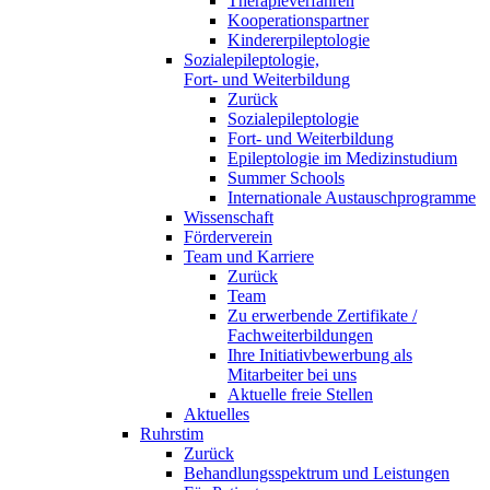
Therapieverfahren
Kooperationspartner
Kindererpileptologie
Sozialepileptologie,
Fort- und Weiterbildung
Zurück
Sozialepileptologie
Fort- und Weiterbildung
Epileptologie im Medizinstudium
Summer Schools
Internationale Austauschprogramme
Wissenschaft
Förderverein
Team und Karriere
Zurück
Team
Zu erwerbende Zertifikate /
Fachweiterbildungen
Ihre Initiativbewerbung als
Mitarbeiter bei uns
Aktuelle freie Stellen
Aktuelles
Ruhrstim
Zurück
Behandlungsspektrum und Leistungen