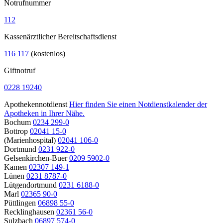
Notrufnummer
112
Kassenärztlicher Bereitschaftsdienst
116 117
(kostenlos)
Giftnotruf
0228 19240
Apothekennotdienst
Hier finden Sie einen Notdienstkalender der
Apotheken in Ihrer Nähe.
Bochum
0234 299-0
Bottrop
02041 15-0
(Marienhospital)
02041 106-0
Dortmund
0231 922-0
Gelsenkirchen-Buer
0209 5902-0
Kamen
02307 149-1
Lünen
0231 8787-0
Lütgendortmund
0231 6188-0
Marl
02365 90-0
Püttlingen
06898 55-0
Recklinghausen
02361 56-0
Sulzbach
06897 574-0