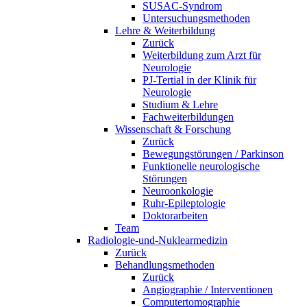
SUSAC-Syndrom
Untersuchungsmethoden
Lehre & Weiterbildung
Zurück
Weiterbildung zum Arzt für
Neurologie
PJ-Tertial in der Klinik für
Neurologie
Studium & Lehre
Fachweiterbildungen
Wissenschaft & Forschung
Zurück
Bewegungstörungen / Parkinson
Funktionelle neurologische
Störungen
Neuroonkologie
Ruhr-Epileptologie
Doktorarbeiten
Team
Radiologie-und-Nuklearmedizin
Zurück
Behandlungsmethoden
Zurück
Angiographie / Interventionen
Computertomographie