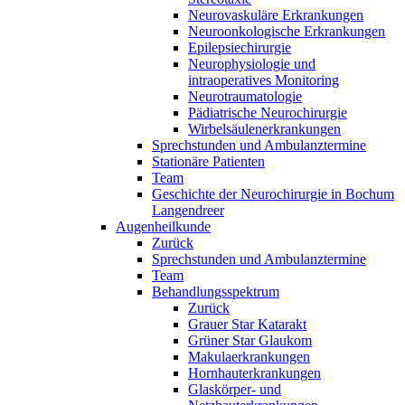
Neurovaskuläre Erkrankungen
Neuroonkologische Erkrankungen
Epilepsiechirurgie
Neurophysiologie und
intraoperatives Monitoring
Neurotraumatologie
Pädiatrische Neurochirurgie
Wirbelsäulenerkrankungen
Sprechstunden und Ambulanztermine
Stationäre Patienten
Team
Geschichte der Neurochirurgie in Bochum
Langendreer
Augenheilkunde
Zurück
Sprechstunden und Ambulanztermine
Team
Behandlungsspektrum
Zurück
Grauer Star Katarakt
Grüner Star Glaukom
Makulaerkrankungen
Hornhauterkrankungen
Glaskörper- und