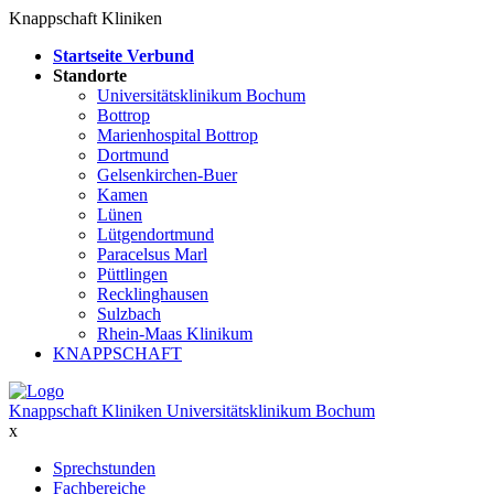
Knappschaft Kliniken
Startseite Verbund
Standorte
Universitätsklinikum Bochum
Bottrop
Marienhospital Bottrop
Dortmund
Gelsenkirchen-Buer
Kamen
Lünen
Lütgendortmund
Paracelsus Marl
Püttlingen
Recklinghausen
Sulzbach
Rhein-Maas Klinikum
KNAPPSCHAFT
Knappschaft Kliniken Universitätsklinikum Bochum
x
Sprechstunden
Fachbereiche