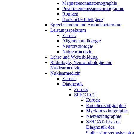
Magnetresonanztomographie
Positronenemissionstomographie
Röntgen
Künstliche Intelligenz
Sprechstunden und Ambulanztermine
Leistungsspektrum
Zurück
Allgemeinradiologie
Neuroradiologie
Nuklearmedizin
Lehre und Weiterbildung
Radiologie, Neuroradiologie und
Nuklearmedizin
Nuklearmedizin
Zurück
Diagnostik
Zurück
SPECT-CT
Zurück
Knochenzintigraphie
Myokardzzintigraphie
Nierenzintigraphie
SeHCAT-Test zur
Diagnostik des
Gallensäureverlustsyndr