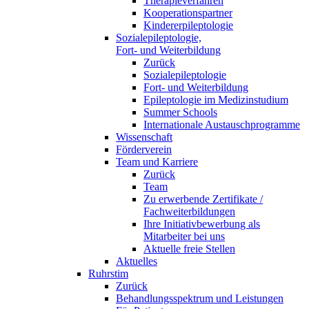
Therapieverfahren
Kooperationspartner
Kindererpileptologie
Sozialepileptologie,
Fort- und Weiterbildung
Zurück
Sozialepileptologie
Fort- und Weiterbildung
Epileptologie im Medizinstudium
Summer Schools
Internationale Austauschprogramme
Wissenschaft
Förderverein
Team und Karriere
Zurück
Team
Zu erwerbende Zertifikate /
Fachweiterbildungen
Ihre Initiativbewerbung als
Mitarbeiter bei uns
Aktuelle freie Stellen
Aktuelles
Ruhrstim
Zurück
Behandlungsspektrum und Leistungen