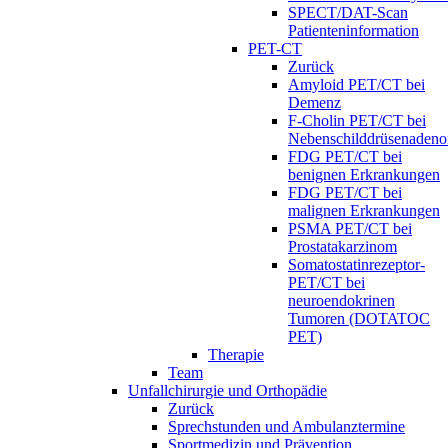
SPECT/DAT-Scan
Patienteninformation
PET-CT
Zurück
Amyloid PET/CT bei
Demenz
F-Cholin PET/CT bei
Nebenschilddrüsenaden
FDG PET/CT bei
benignen Erkrankungen
FDG PET/CT bei
malignen Erkrankungen
PSMA PET/CT bei
Prostatakarzinom
Somatostatinrezeptor-
PET/CT bei
neuroendokrinen
Tumoren (DOTATOC
PET)
Therapie
Team
Unfallchirurgie und Orthopädie
Zurück
Sprechstunden und Ambulanztermine
Sportmedizin und Prävention