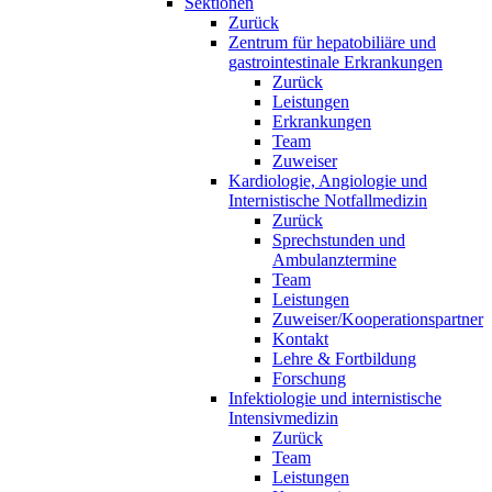
Sektionen
Zurück
Zentrum für hepatobiliäre und
gastrointestinale Erkrankungen
Zurück
Leistungen
Erkrankungen
Team
Zuweiser
Kardiologie, Angiologie und
Internistische Notfallmedizin
Zurück
Sprechstunden und
Ambulanztermine
Team
Leistungen
Zuweiser/Kooperationspartner
Kontakt
Lehre & Fortbildung
Forschung
Infektiologie und internistische
Intensivmedizin
Zurück
Team
Leistungen