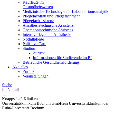
Kaufleute im
Gesundheitswesen
Medizinische Technologie für Laboratoriumsanalytik
Pflegefachfrau und Pflegefachmann
Pflegefachassistenz
Anästhesietechnische Assistenz
Operationstechnische Assistenz
Intensivpflege und Anästhesie
Notfallpflege
Palliative Care
Studium
Zurück
Informationen für Studierende im PJ
Betriebliche Gesundheitsförderung
Aktuelles
Zurück
Veranstaltungen
Suche
Im Notfall
Knappschaft Kliniken
Universitätsklinikum Bochum GmbH
ein Universitätsklinikum der
Ruhr-Universität Bochum