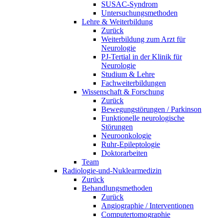
SUSAC-Syndrom
Untersuchungsmethoden
Lehre & Weiterbildung
Zurück
Weiterbildung zum Arzt für
Neurologie
PJ-Tertial in der Klinik für
Neurologie
Studium & Lehre
Fachweiterbildungen
Wissenschaft & Forschung
Zurück
Bewegungstörungen / Parkinson
Funktionelle neurologische
Störungen
Neuroonkologie
Ruhr-Epileptologie
Doktorarbeiten
Team
Radiologie-und-Nuklearmedizin
Zurück
Behandlungsmethoden
Zurück
Angiographie / Interventionen
Computertomographie