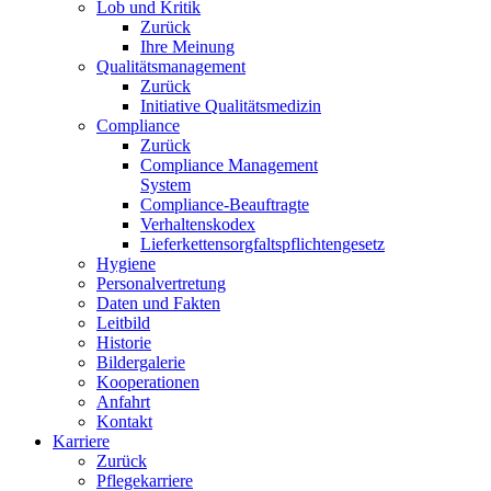
Lob und Kritik
Zurück
Ihre Meinung
Qualitätsmanagement
Zurück
Initiative Qualitätsmedizin
Compliance
Zurück
Compliance Management
System
Compliance-Beauftragte
Verhaltenskodex
Lieferkettensorgfaltspflichtengesetz
Hygiene
Personalvertretung
Daten und Fakten
Leitbild
Historie
Bildergalerie
Kooperationen
Anfahrt
Kontakt
Karriere
Zurück
Pflegekarriere