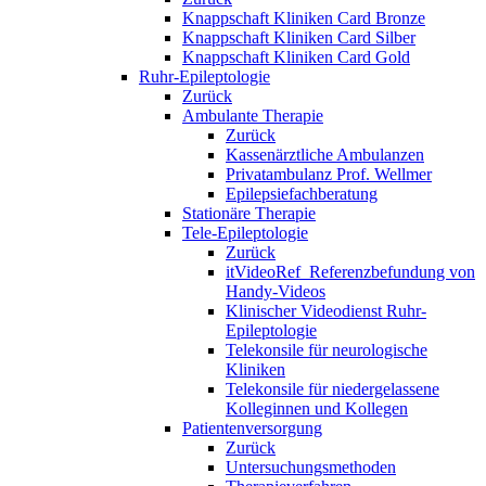
Knappschaft Kliniken Card Bronze
Knappschaft Kliniken Card Silber
Knappschaft Kliniken Card Gold
Ruhr-Epileptologie
Zurück
Ambulante Therapie
Zurück
Kassenärztliche Ambulanzen
Privatambulanz Prof. Wellmer
Epilepsiefachberatung
Stationäre Therapie
Tele-Epileptologie
Zurück
itVideoRef_Referenzbefundung von
Handy-Videos
Klinischer Videodienst Ruhr-
Epileptologie
Telekonsile für neurologische
Kliniken
Telekonsile für niedergelassene
Kolleginnen und Kollegen
Patientenversorgung
Zurück
Untersuchungsmethoden