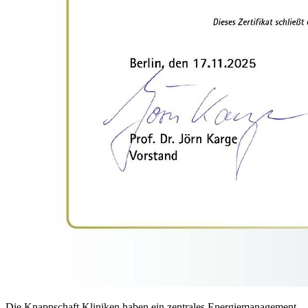
Die Knappschaft Kliniken haben ein zentrales Energiemanagement