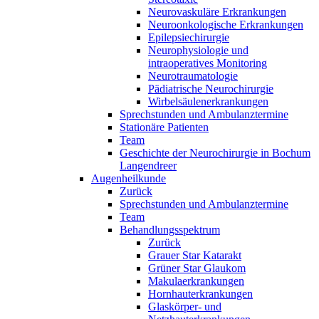
Neurovaskuläre Erkrankungen
Neuroonkologische Erkrankungen
Epilepsiechirurgie
Neurophysiologie und
intraoperatives Monitoring
Neurotraumatologie
Pädiatrische Neurochirurgie
Wirbelsäulenerkrankungen
Sprechstunden und Ambulanztermine
Stationäre Patienten
Team
Geschichte der Neurochirurgie in Bochum
Langendreer
Augenheilkunde
Zurück
Sprechstunden und Ambulanztermine
Team
Behandlungsspektrum
Zurück
Grauer Star Katarakt
Grüner Star Glaukom
Makulaerkrankungen
Hornhauterkrankungen
Glaskörper- und