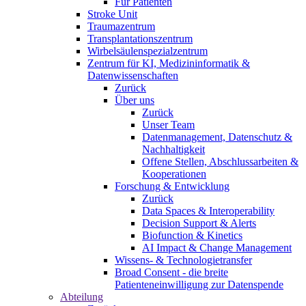
Für Patienten
Stroke Unit
Traumazentrum
Transplantationszentrum
Wirbelsäulenspezialzentrum
Zentrum für KI, Medizininformatik &
Datenwissenschaften
Zurück
Über uns
Zurück
Unser Team
Datenmanagement, Datenschutz &
Nachhaltigkeit
Offene Stellen, Abschlussarbeiten &
Kooperationen
Forschung & Entwicklung
Zurück
Data Spaces & Interoperability
Decision Support & Alerts
Biofunction & Kinetics
AI Impact & Change Management
Wissens- & Technologietransfer
Broad Consent - die breite
Patienteneinwilligung zur Datenspende
Abteilung