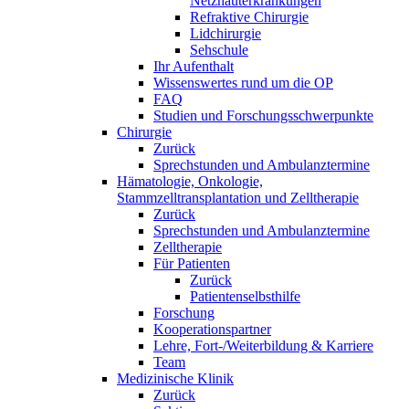
Netzhauterkrankungen
Refraktive Chirurgie
Lidchirurgie
Sehschule
Ihr Aufenthalt
Wissenswertes rund um die OP
FAQ
Studien und Forschungsschwerpunkte
Chirurgie
Zurück
Sprechstunden und Ambulanztermine
Hämatologie, Onkologie,
Stammzelltransplantation und Zelltherapie
Zurück
Sprechstunden und Ambulanztermine
Zelltherapie
Für Patienten
Zurück
Patientenselbsthilfe
Forschung
Kooperationspartner
Lehre, Fort-/Weiterbildung & Karriere
Team
Medizinische Klinik
Zurück