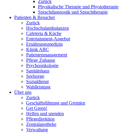
Zurück
Physikalische Therapie und Physiotherapie
Sprachdiagnostik und Sprachtherapie
Patienten & Besucher
Zurück
Hochschulambulanzen
Cafeteria & Küche
Entertainment-Angebot
Ernährungsmedizin
Klinik ABC
Patientenmanagement
Pflege Zuhause
Psychoonkologie
Sanitätshaus
Seelsorge
Sozialdienst
Wahlleistung
Über uns
Zurück
Geschäftsführung und Gremien
Get Green!
Helfen und spenden
Pflegedirektion
Zentralapotheke
Verwaltung