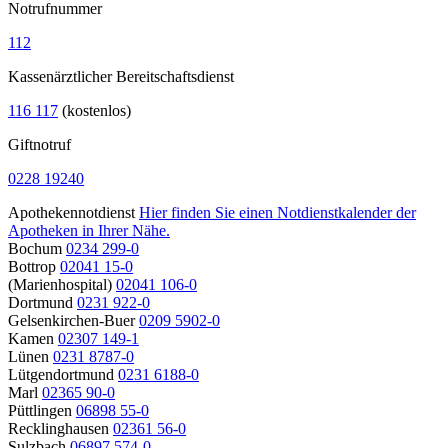
Notrufnummer
112
Kassenärztlicher Bereitschaftsdienst
116 117
(kostenlos)
Giftnotruf
0228 19240
Apothekennotdienst
Hier finden Sie einen Notdienstkalender der
Apotheken in Ihrer Nähe.
Bochum
0234 299-0
Bottrop
02041 15-0
(Marienhospital)
02041 106-0
Dortmund
0231 922-0
Gelsenkirchen-Buer
0209 5902-0
Kamen
02307 149-1
Lünen
0231 8787-0
Lütgendortmund
0231 6188-0
Marl
02365 90-0
Püttlingen
06898 55-0
Recklinghausen
02361 56-0
Sulzbach
06897 574-0