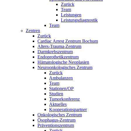
Zurück
Team
Leistungen
Leistungsdiagnostik
Team
Zentren
Zurück
Cardiac Arrest Zentrum Bochum
Alters-Trauma-Zentrum
Darmkrebszentrum
Endoprothetikzentrum
Hämatologische Neoplasien
Neuroonkologisches Zentrum
Zurück
Ambulanzen
Team
Stationen/OP
Studien
Tumorkonferenz
Aktuelles
Kooperationspartner
Onkologisches Zentrum
Ösophagus-Zentrum
Präventionszentrum
Zurück