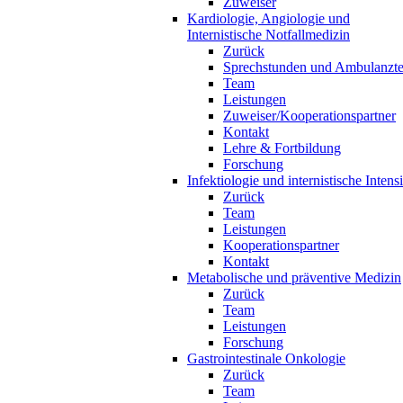
Zuweiser
Kardiologie, Angiologie und
Internistische Notfallmedizin
Zurück
Sprechstunden und Ambulanzt
Team
Leistungen
Zuweiser/Kooperationspartner
Kontakt
Lehre & Fortbildung
Forschung
Infektiologie und internistische Inten
Zurück
Team
Leistungen
Kooperationspartner
Kontakt
Metabolische und präventive Medizin
Zurück
Team
Leistungen
Forschung
Gastrointestinale Onkologie
Zurück
Team