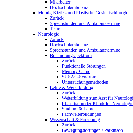
Mitarbeiter
Hochschulambulanz
Mund-, Kiefer- und Plastische Gesichtschirurgie
Zurück
Sprechstunden und Ambulanztermine
Team
Neurologie
Zurück
Hochschulambulanz
Sprechstunden und Ambulanztermine
Behandlungsspektrum
Zurück
Funktionelle Störungen
Memory Clinic
SUSAC-Syndrom
Untersuchungsmethoden
Lehre & Weiterbildung
Zurück
Weiterbildung zum Arzt für Neurolog
PJ-Tertial in der Klinik für Neurologi
Studium & Lehre
Fachweiterbildungen
Wissenschaft & Forschung
Zurück
Bewegungstörungen / Parkinson