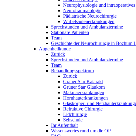
Neurophysiologie und intraoperatives
Neurotraumatologie
Pädiatrische Neurochirurgie
Wirbelsäulenerkrankungen
Sprechstunden und Ambulanztermine
Stationäre Patienten
Team
Geschichte der Neurochirurgie in Bochum 
Augenheilkunde
Zurück
Sprechstunden und Ambulanztermine
Team
Behandlungsspektrum
Zurück
Grauer Star Katarakt
Grüner Star Glaukom
Makulaerkrankungen
Hornhauterkrankungen
Glaskörper- und Netzhauterkrankung
Refraktive Chirurgie
Lidchirurgie
Sehschule
Ihr Aufenthalt
Wissenswertes rund um die OP