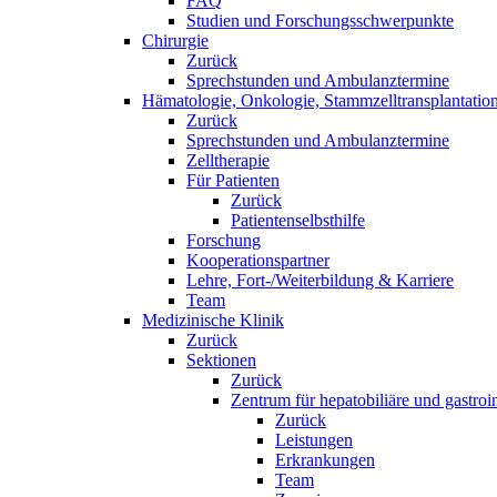
FAQ
Studien und Forschungsschwerpunkte
Chirurgie
Zurück
Sprechstunden und Ambulanztermine
Hämatologie, Onkologie, Stammzelltransplantation
Zurück
Sprechstunden und Ambulanztermine
Zelltherapie
Für Patienten
Zurück
Patientenselbsthilfe
Forschung
Kooperationspartner
Lehre, Fort-/Weiterbildung & Karriere
Team
Medizinische Klinik
Zurück
Sektionen
Zurück
Zentrum für hepatobiliäre und gastroi
Zurück
Leistungen
Erkrankungen
Team