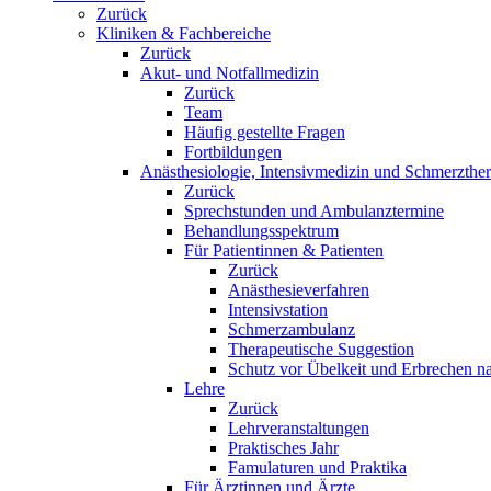
Zurück
Kliniken & Fachbereiche
Zurück
Akut- und Notfallmedizin
Zurück
Team
Häufig gestellte Fragen
Fortbildungen
Anästhesiologie, Intensivmedizin und Schmerzther
Zurück
Sprechstunden und Ambulanztermine
Behandlungsspektrum
Für Patientinnen & Patienten
Zurück
Anästhesieverfahren
Intensivstation
Schmerzambulanz
Therapeutische Suggestion
Schutz vor Übelkeit und Erbrechen na
Lehre
Zurück
Lehrveranstaltungen
Praktisches Jahr
Famulaturen und Praktika
Für Ärztinnen und Ärzte