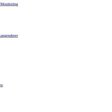
 Monitoring
Langendreer
en