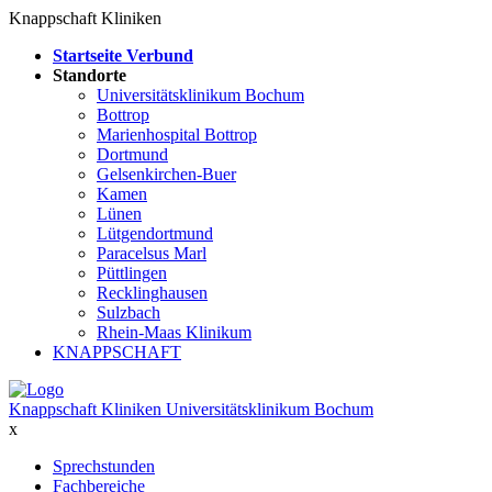
Knappschaft Kliniken
Startseite Verbund
Standorte
Universitätsklinikum Bochum
Bottrop
Marienhospital Bottrop
Dortmund
Gelsenkirchen-Buer
Kamen
Lünen
Lütgendortmund
Paracelsus Marl
Püttlingen
Recklinghausen
Sulzbach
Rhein-Maas Klinikum
KNAPPSCHAFT
Knappschaft Kliniken Universitätsklinikum Bochum
x
Sprechstunden
Fachbereiche