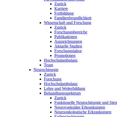
Zurück
Karriere
Fortbildung
Familienfreundlichkeit
Wissenschaft und Forschung
Zurück
Forschungsbereiche
Publikationen
Auszeichnungen
Aktuelle Studien
Forschungslabor
Promotionen
Hochschulambulanz
Team
Neurochirurgie
Zurück
Forschung
Hochschulambulanz
Lehre und Weiterbildung
Behandlungsspektrum
Zurück
Funktionelle Neurochirurgie und Ster
Neurovaskuläre Erkrankungen
Neuroonkologische Erkrankungen
Epilepsiechirurgie