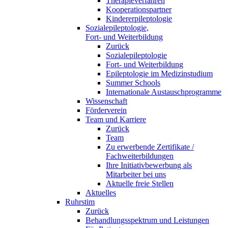
Therapieverfahren
Kooperationspartner
Kindererpileptologie
Sozialepileptologie,
Fort- und Weiterbildung
Zurück
Sozialepileptologie
Fort- und Weiterbildung
Epileptologie im Medizinstudium
Summer Schools
Internationale Austauschprogramme
Wissenschaft
Förderverein
Team und Karriere
Zurück
Team
Zu erwerbende Zertifikate /
Fachweiterbildungen
Ihre Initiativbewerbung als
Mitarbeiter bei uns
Aktuelle freie Stellen
Aktuelles
Ruhrstim
Zurück
Behandlungsspektrum und Leistungen