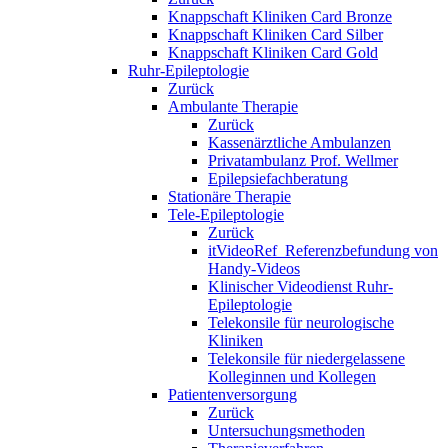
Knappschaft Kliniken Card Bronze
Knappschaft Kliniken Card Silber
Knappschaft Kliniken Card Gold
Ruhr-Epileptologie
Zurück
Ambulante Therapie
Zurück
Kassenärztliche Ambulanzen
Privatambulanz Prof. Wellmer
Epilepsiefachberatung
Stationäre Therapie
Tele-Epileptologie
Zurück
itVideoRef_Referenzbefundung von
Handy-Videos
Klinischer Videodienst Ruhr-
Epileptologie
Telekonsile für neurologische
Kliniken
Telekonsile für niedergelassene
Kolleginnen und Kollegen
Patientenversorgung
Zurück
Untersuchungsmethoden