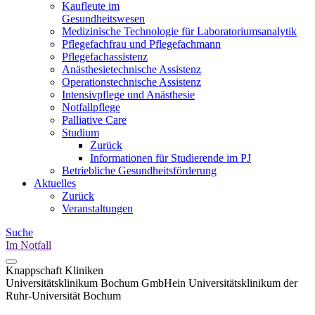
Kaufleute im
Gesundheitswesen
Medizinische Technologie für Laboratoriumsanalytik
Pflegefachfrau und Pflegefachmann
Pflegefachassistenz
Anästhesietechnische Assistenz
Operationstechnische Assistenz
Intensivpflege und Anästhesie
Notfallpflege
Palliative Care
Studium
Zurück
Informationen für Studierende im PJ
Betriebliche Gesundheitsförderung
Aktuelles
Zurück
Veranstaltungen
Suche
Im Notfall
Knappschaft Kliniken
Universitätsklinikum Bochum GmbH
ein Universitätsklinikum der
Ruhr-Universität Bochum