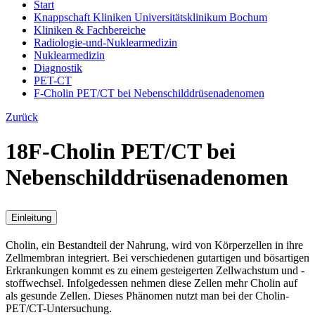
Start
Knappschaft Kliniken Universitätsklinikum Bochum
Kliniken & Fachbereiche
Radiologie-und-Nuklearmedizin
Nuklearmedizin
Diagnostik
PET-CT
F-Cholin PET/CT bei Nebenschilddrüsenadenomen
Zurück
18F-Cholin PET/CT bei
Nebenschilddrüsenadenomen
Einleitung
Cholin, ein Bestandteil der Nahrung, wird von Körperzellen in ihre
Zellmembran integriert. Bei verschiedenen gutartigen und bösartigen
Erkrankungen kommt es zu einem gesteigerten Zellwachstum und -
stoffwechsel. Infolgedessen nehmen diese Zellen mehr Cholin auf
als gesunde Zellen. Dieses Phänomen nutzt man bei der Cholin-
PET/CT-Untersuchung.