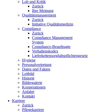
Lob und Kritik
Zurück
Ihre Meinung
Qualitätsmanagement
Zurück
Initiative Qualitätsmedizin
Compliance
Zurück
Compliance Management
System
Compliance-Beauftragte
Verhaltenskodex
Lieferkettensorgfaltspflichtengesetz
Hygiene
Personalvertretung
Daten und Fakten
Leitbild
Historie
Bildergalerie
Kooperationen
Anfahrt
Kontakt
Karriere
Zurück
Pflegekarriere