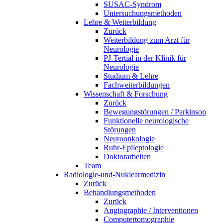
SUSAC-Syndrom
Untersuchungsmethoden
Lehre & Weiterbildung
Zurück
Weiterbildung zum Arzt für
Neurologie
PJ-Tertial in der Klinik für
Neurologie
Studium & Lehre
Fachweiterbildungen
Wissenschaft & Forschung
Zurück
Bewegungstörungen / Parkinson
Funktionelle neurologische
Störungen
Neuroonkologie
Ruhr-Epileptologie
Doktorarbeiten
Team
Radiologie-und-Nuklearmedizin
Zurück
Behandlungsmethoden
Zurück
Angiographie / Interventionen
Computertomographie