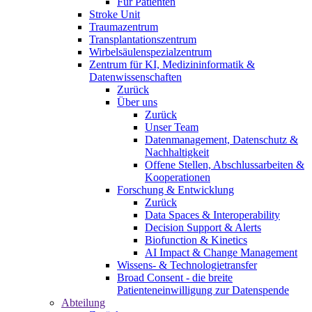
Für Patienten
Stroke Unit
Traumazentrum
Transplantationszentrum
Wirbelsäulenspezialzentrum
Zentrum für KI, Medizininformatik &
Datenwissenschaften
Zurück
Über uns
Zurück
Unser Team
Datenmanagement, Datenschutz &
Nachhaltigkeit
Offene Stellen, Abschlussarbeiten &
Kooperationen
Forschung & Entwicklung
Zurück
Data Spaces & Interoperability
Decision Support & Alerts
Biofunction & Kinetics
AI Impact & Change Management
Wissens- & Technologietransfer
Broad Consent - die breite
Patienteneinwilligung zur Datenspende
Abteilung