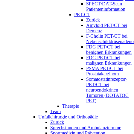
SPECT/DAT-Scan
Patienteninformation
PET-CT
Zurück
Amyloid PET/CT bei
Demenz
F-Cholin PET/CT bei
Nebenschilddrüsenaden
FDG PET/CT bei
benignen Erkrankungen
FDG PET/CT bei
malignen Erkrankungen
PSMA PET/CT bei
Prostatakarzinom
Somatostatinrezeptor-
PET/CT bei
neuroendokrinen
Tumoren (DOTATOC
PET)
Therapie
Team
Unfallchirurgie und Orthopädie
Zurück
Sprechstunden und Ambulanztermine
Sportmedizin und Prävention