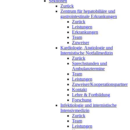
Sektionen
Zurück
Zentrum für hepatobiliäre und
gastrointestinale Erkrankungen
Zurück
Leistungen
Erkrankungen
Team
Zuweiser
Kardiologie, Angiologie und
Internistische Notfallmedizin
Zurück
Sprechstunden und
Ambulanztermine
Team
Leistungen
Zuweiser/Kooperationspartner
Kontakt
Lehre & Fortbildung
Forschung
Infektiologie und internistische
Intensivmedizin
Zurück
Team
Leistungen