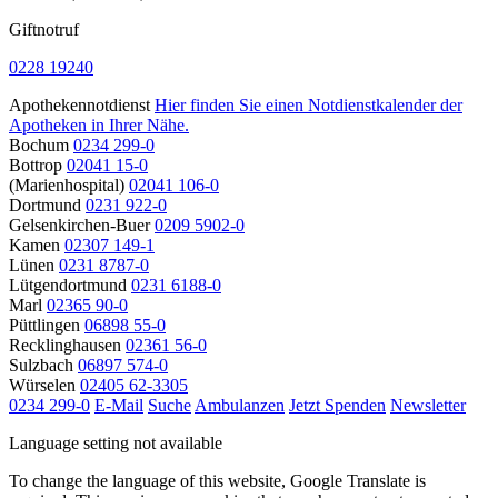
Giftnotruf
0228 19240
Apothekennotdienst
Hier finden Sie einen Notdienstkalender der
Apotheken in Ihrer Nähe.
Bochum
0234 299-0
Bottrop
02041 15-0
(Marienhospital)
02041 106-0
Dortmund
0231 922-0
Gelsenkirchen-Buer
0209 5902-0
Kamen
02307 149-1
Lünen
0231 8787-0
Lütgendortmund
0231 6188-0
Marl
02365 90-0
Püttlingen
06898 55-0
Recklinghausen
02361 56-0
Sulzbach
06897 574-0
Würselen
02405 62-3305
0234 299-0
E-Mail
Suche
Ambulanzen
Jetzt Spenden
Newsletter
Language setting not available
To change the language of this website, Google Translate is