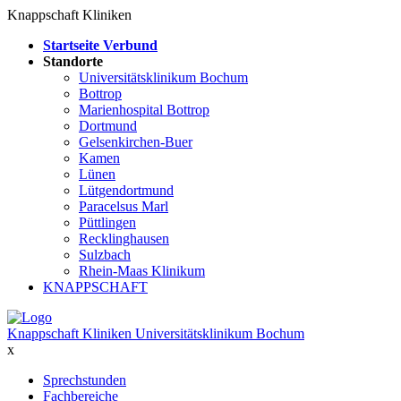
Knappschaft Kliniken
Startseite Verbund
Standorte
Universitätsklinikum Bochum
Bottrop
Marienhospital Bottrop
Dortmund
Gelsenkirchen-Buer
Kamen
Lünen
Lütgendortmund
Paracelsus Marl
Püttlingen
Recklinghausen
Sulzbach
Rhein-Maas Klinikum
KNAPPSCHAFT
Knappschaft Kliniken Universitätsklinikum Bochum
x
Sprechstunden
Fachbereiche