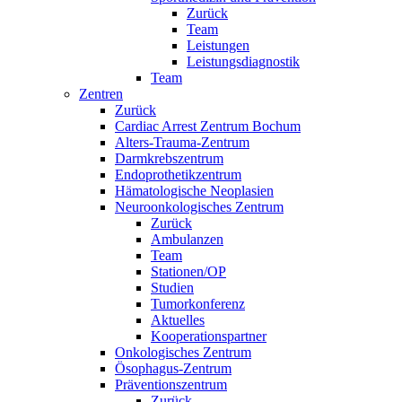
Zurück
Team
Leistungen
Leistungsdiagnostik
Team
Zentren
Zurück
Cardiac Arrest Zentrum Bochum
Alters-Trauma-Zentrum
Darmkrebszentrum
Endoprothetikzentrum
Hämatologische Neoplasien
Neuroonkologisches Zentrum
Zurück
Ambulanzen
Team
Stationen/OP
Studien
Tumorkonferenz
Aktuelles
Kooperationspartner
Onkologisches Zentrum
Ösophagus-Zentrum
Präventionszentrum
Zurück