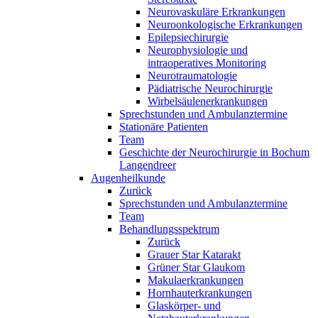
Neurovaskuläre Erkrankungen
Neuroonkologische Erkrankungen
Epilepsiechirurgie
Neurophysiologie und
intraoperatives Monitoring
Neurotraumatologie
Pädiatrische Neurochirurgie
Wirbelsäulenerkrankungen
Sprechstunden und Ambulanztermine
Stationäre Patienten
Team
Geschichte der Neurochirurgie in Bochum
Langendreer
Augenheilkunde
Zurück
Sprechstunden und Ambulanztermine
Team
Behandlungsspektrum
Zurück
Grauer Star Katarakt
Grüner Star Glaukom
Makulaerkrankungen
Hornhauterkrankungen
Glaskörper- und