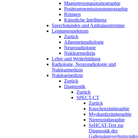
Magnetresonanztomographie
Positronenemissionstomographie
Röntgen
Künstliche Intelligenz
Sprechstunden und Ambulanztermine
Leistungsspektrum
Zurück
Allgemeinradiologie
Neuroradiologie
Nuklearmedizin
Lehre und Weiterbildung
Radiologie, Neuroradiologie und
Nuklearmedizin
Nuklearmedizin
Zurück
Diagnostik
Zurück
SPECT-CT
Zurück
Knochenzintigraphie
Myokardzzintigraphie
Nierenzintigraphie
SeHCAT-Test zur
Diagnostik des
Gallensäureverlustsyndr