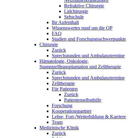
Netzhauterkrankungen
Refraktive Chirurgie
Lidchirurgie
Sehschule
Ihr Aufenthalt
Wissenswertes rund um die OP
FAQ
Studien und Forschungsschwerpunkte
Chirurgie
Zurück
Sprechstunden und Ambulanztermine
Hämatologie, Onkologie,
Stammzelltransplantation und Zelltherapie
Zurück
Sprechstunden und Ambulanztermine
Zelltherapie
Für Patienten
Zurück
Patientenselbsthilfe
Forschung
Kooperationspartner
Lehre, Fort-/Weiterbildung & Karriere
Team
Medizinische Klinik
Zurück