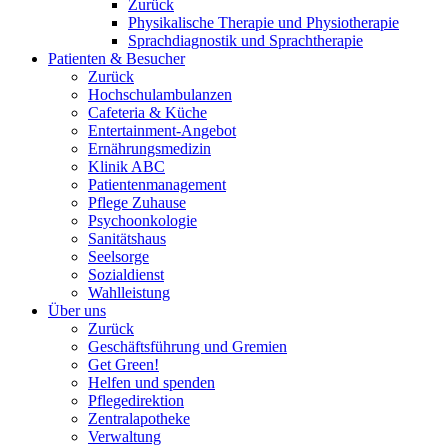
Zurück
Physikalische Therapie und Physiotherapie
Sprachdiagnostik und Sprachtherapie
Patienten & Besucher
Zurück
Hochschulambulanzen
Cafeteria & Küche
Entertainment-Angebot
Ernährungsmedizin
Klinik ABC
Patientenmanagement
Pflege Zuhause
Psychoonkologie
Sanitätshaus
Seelsorge
Sozialdienst
Wahlleistung
Über uns
Zurück
Geschäftsführung und Gremien
Get Green!
Helfen und spenden
Pflegedirektion
Zentralapotheke
Verwaltung