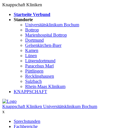
Knappschaft Kliniken
Startseite Verbund
Standorte
Universitätsklinikum Bochum
Bottrop
Marienhospital Bottrop
Dortmund
Gelsenkirchen-Buer
Kamen
Lünen
Lütgendortmund
Paracelsus Marl
Püttlingen
Recklinghausen
Sulzbach
Rhein-Maas Klinikum
KNAPPSCHAFT
Knappschaft Kliniken Universitätsklinikum Bochum
x
Sprechstunden
Fachbereiche