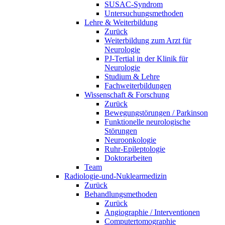
SUSAC-Syndrom
Untersuchungsmethoden
Lehre & Weiterbildung
Zurück
Weiterbildung zum Arzt für
Neurologie
PJ-Tertial in der Klinik für
Neurologie
Studium & Lehre
Fachweiterbildungen
Wissenschaft & Forschung
Zurück
Bewegungstörungen / Parkinson
Funktionelle neurologische
Störungen
Neuroonkologie
Ruhr-Epileptologie
Doktorarbeiten
Team
Radiologie-und-Nuklearmedizin
Zurück
Behandlungsmethoden
Zurück
Angiographie / Interventionen
Computertomographie