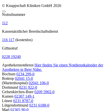
© Knappschaft Kliniken GmbH 2026
Notrufnummer
112
Kassenärztlicher Bereitschaftsdienst
116 117
(kostenlos)
Giftnotruf
0228 19240
Apothekennotdienst
Hier finden Sie einen Notdienstkalender der
Apotheken in Ihrer Nähe.
Bochum
0234 299-0
Bottrop
02041 15-0
(Marienhospital)
02041 106-0
Dortmund
0231 922-0
Gelsenkirchen-Buer
0209 5902-0
Kamen
02307 149-1
Lünen
0231 8787-0
Lütgendortmund
0231 6188-0
Marl
02365 90-0