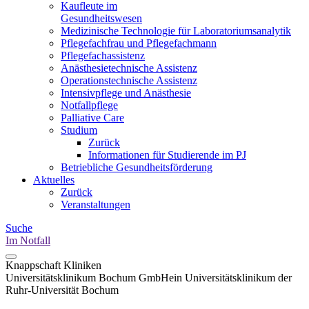
Kaufleute im
Gesundheitswesen
Medizinische Technologie für Laboratoriumsanalytik
Pflegefachfrau und Pflegefachmann
Pflegefachassistenz
Anästhesietechnische Assistenz
Operationstechnische Assistenz
Intensivpflege und Anästhesie
Notfallpflege
Palliative Care
Studium
Zurück
Informationen für Studierende im PJ
Betriebliche Gesundheitsförderung
Aktuelles
Zurück
Veranstaltungen
Suche
Im Notfall
Knappschaft Kliniken
Universitätsklinikum Bochum GmbH
ein Universitätsklinikum der
Ruhr-Universität Bochum