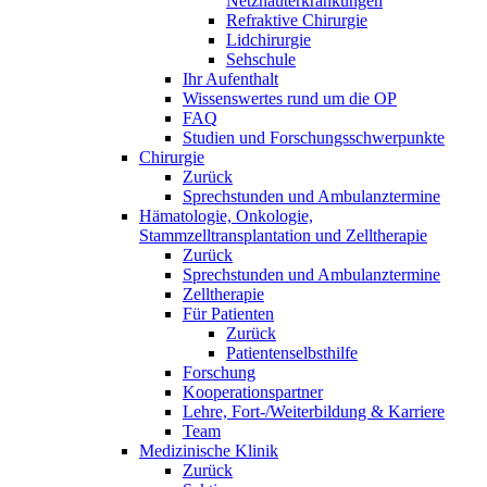
Netzhauterkrankungen
Refraktive Chirurgie
Lidchirurgie
Sehschule
Ihr Aufenthalt
Wissenswertes rund um die OP
FAQ
Studien und Forschungsschwerpunkte
Chirurgie
Zurück
Sprechstunden und Ambulanztermine
Hämatologie, Onkologie,
Stammzelltransplantation und Zelltherapie
Zurück
Sprechstunden und Ambulanztermine
Zelltherapie
Für Patienten
Zurück
Patientenselbsthilfe
Forschung
Kooperationspartner
Lehre, Fort-/Weiterbildung & Karriere
Team
Medizinische Klinik
Zurück