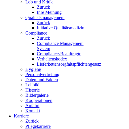
Lob und Kritik
Zurück
Ihre Meinung
Qualitätsmanagement
Zurück
Initiative Qualitätsmedizin
Compliance
Zurück
Compliance Management
System
Compliance-Beauftragte
Verhaltenskodex
Lieferkettensorgfaltspflichtengesetz
Hygiene
Personalvertretung
Daten und Fakten
Leitbild
Historie
Bildergalerie
Kooperationen
Anfahrt
Kontakt
Karriere
Zurück
Pflegekarriere