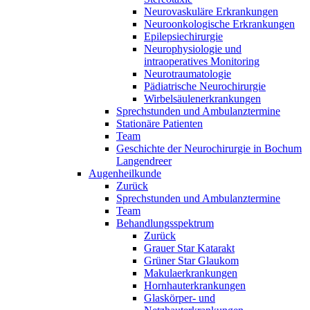
Neurovaskuläre Erkrankungen
Neuroonkologische Erkrankungen
Epilepsiechirurgie
Neurophysiologie und
intraoperatives Monitoring
Neurotraumatologie
Pädiatrische Neurochirurgie
Wirbelsäulenerkrankungen
Sprechstunden und Ambulanztermine
Stationäre Patienten
Team
Geschichte der Neurochirurgie in Bochum
Langendreer
Augenheilkunde
Zurück
Sprechstunden und Ambulanztermine
Team
Behandlungsspektrum
Zurück
Grauer Star Katarakt
Grüner Star Glaukom
Makulaerkrankungen
Hornhauterkrankungen
Glaskörper- und