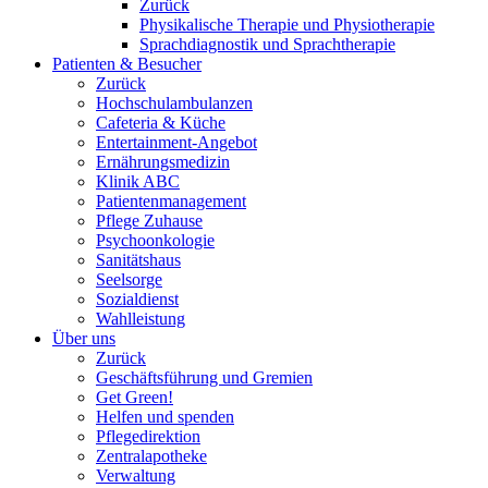
Zurück
Physikalische Therapie und Physiotherapie
Sprachdiagnostik und Sprachtherapie
Patienten & Besucher
Zurück
Hochschulambulanzen
Cafeteria & Küche
Entertainment-Angebot
Ernährungsmedizin
Klinik ABC
Patientenmanagement
Pflege Zuhause
Psychoonkologie
Sanitätshaus
Seelsorge
Sozialdienst
Wahlleistung
Über uns
Zurück
Geschäftsführung und Gremien
Get Green!
Helfen und spenden
Pflegedirektion
Zentralapotheke
Verwaltung