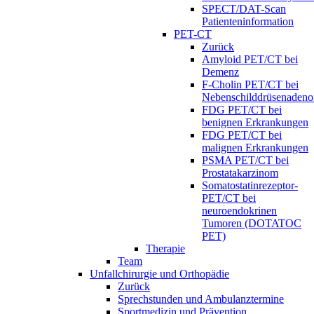
SPECT/DAT-Scan
Patienteninformation
PET-CT
Zurück
Amyloid PET/CT bei
Demenz
F-Cholin PET/CT bei
Nebenschilddrüsenaden
FDG PET/CT bei
benignen Erkrankungen
FDG PET/CT bei
malignen Erkrankungen
PSMA PET/CT bei
Prostatakarzinom
Somatostatinrezeptor-
PET/CT bei
neuroendokrinen
Tumoren (DOTATOC
PET)
Therapie
Team
Unfallchirurgie und Orthopädie
Zurück
Sprechstunden und Ambulanztermine
Sportmedizin und Prävention