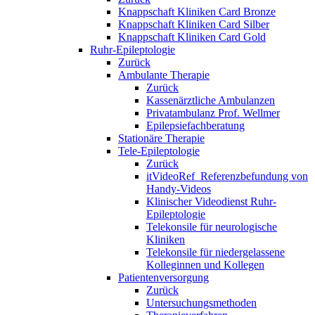
Knappschaft Kliniken Card Bronze
Knappschaft Kliniken Card Silber
Knappschaft Kliniken Card Gold
Ruhr-Epileptologie
Zurück
Ambulante Therapie
Zurück
Kassenärztliche Ambulanzen
Privatambulanz Prof. Wellmer
Epilepsiefachberatung
Stationäre Therapie
Tele-Epileptologie
Zurück
itVideoRef_Referenzbefundung von
Handy-Videos
Klinischer Videodienst Ruhr-
Epileptologie
Telekonsile für neurologische
Kliniken
Telekonsile für niedergelassene
Kolleginnen und Kollegen
Patientenversorgung
Zurück
Untersuchungsmethoden