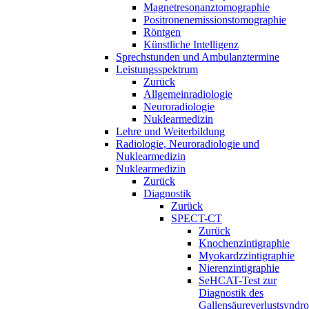
Magnetresonanztomographie
Positronenemissionstomographie
Röntgen
Künstliche Intelligenz
Sprechstunden und Ambulanztermine
Leistungsspektrum
Zurück
Allgemeinradiologie
Neuroradiologie
Nuklearmedizin
Lehre und Weiterbildung
Radiologie, Neuroradiologie und
Nuklearmedizin
Nuklearmedizin
Zurück
Diagnostik
Zurück
SPECT-CT
Zurück
Knochenzintigraphie
Myokardzzintigraphie
Nierenzintigraphie
SeHCAT-Test zur
Diagnostik des
Gallensäureverlustsyndr