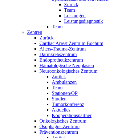
Zurück
Team
Leistungen
Leistungsdiagnostik
Team
Zentren
Zurück
Cardiac Arrest Zentrum Bochum
Alters-Trauma-Zentrum
Darmkrebszentrum
Endoprothetikzentrum
Hämatologische Neoplasien
Neuroonkologisches Zentrum
Zurück
Ambulanzen
Team
Stationen/OP
Studien
Tumorkonferenz
Aktuelles
Kooperationspartner
Onkologisches Zentrum
Ösophagus-Zentrum
Präventionszentrum
Zurück