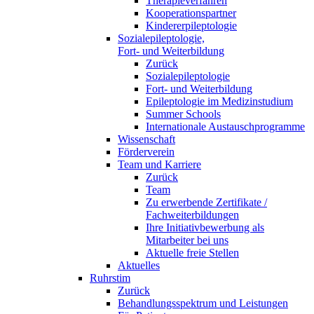
Therapieverfahren
Kooperationspartner
Kindererpileptologie
Sozialepileptologie,
Fort- und Weiterbildung
Zurück
Sozialepileptologie
Fort- und Weiterbildung
Epileptologie im Medizinstudium
Summer Schools
Internationale Austauschprogramme
Wissenschaft
Förderverein
Team und Karriere
Zurück
Team
Zu erwerbende Zertifikate /
Fachweiterbildungen
Ihre Initiativbewerbung als
Mitarbeiter bei uns
Aktuelle freie Stellen
Aktuelles
Ruhrstim
Zurück
Behandlungsspektrum und Leistungen