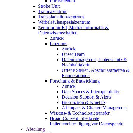
Für Patienten
Stroke Unit
Traumazentrum
Transplantationszentrum
Wirbelsäulenspezialzentrum
Zentrum für KI, Medizininformatik &
Datenwissenschaften
Zurück
Über uns
Zurück
Unser Team
Datenmanagement, Datenschutz &
Nachhaltigkeit
Offene Stellen, Abschlussarbeiten &
Kooperationen
Forschung & Entwicklung
Zurück
Data Spaces & Interoperability
Decision Support & Alerts
Biofunction & Kinetics
AI Impact & Change Management
Wissens- & Technologietransfer
Broad Consent - die breite
Patienteneinwilligung zur Datenspende
Abteilung