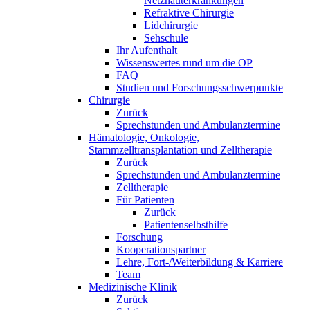
Netzhauterkrankungen
Refraktive Chirurgie
Lidchirurgie
Sehschule
Ihr Aufenthalt
Wissenswertes rund um die OP
FAQ
Studien und Forschungsschwerpunkte
Chirurgie
Zurück
Sprechstunden und Ambulanztermine
Hämatologie, Onkologie,
Stammzelltransplantation und Zelltherapie
Zurück
Sprechstunden und Ambulanztermine
Zelltherapie
Für Patienten
Zurück
Patientenselbsthilfe
Forschung
Kooperationspartner
Lehre, Fort-/Weiterbildung & Karriere
Team
Medizinische Klinik
Zurück