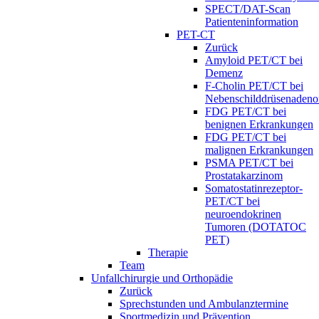
SPECT/DAT-Scan
Patienteninformation
PET-CT
Zurück
Amyloid PET/CT bei
Demenz
F-Cholin PET/CT bei
Nebenschilddrüsenaden
FDG PET/CT bei
benignen Erkrankungen
FDG PET/CT bei
malignen Erkrankungen
PSMA PET/CT bei
Prostatakarzinom
Somatostatinrezeptor-
PET/CT bei
neuroendokrinen
Tumoren (DOTATOC
PET)
Therapie
Team
Unfallchirurgie und Orthopädie
Zurück
Sprechstunden und Ambulanztermine
Sportmedizin und Prävention