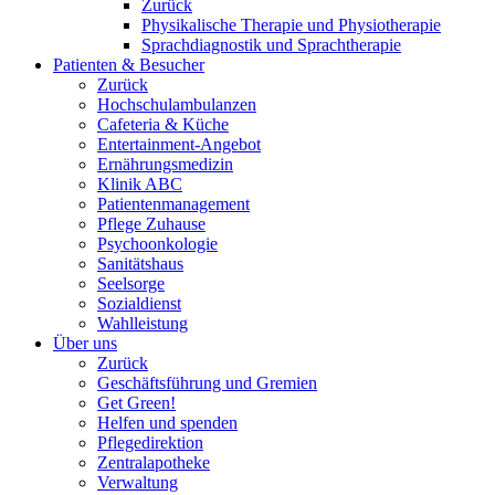
Zurück
Physikalische Therapie und Physiotherapie
Sprachdiagnostik und Sprachtherapie
Patienten & Besucher
Zurück
Hochschulambulanzen
Cafeteria & Küche
Entertainment-Angebot
Ernährungsmedizin
Klinik ABC
Patientenmanagement
Pflege Zuhause
Psychoonkologie
Sanitätshaus
Seelsorge
Sozialdienst
Wahlleistung
Über uns
Zurück
Geschäftsführung und Gremien
Get Green!
Helfen und spenden
Pflegedirektion
Zentralapotheke
Verwaltung