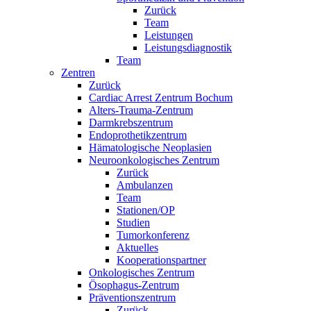
Zurück
Team
Leistungen
Leistungsdiagnostik
Team
Zentren
Zurück
Cardiac Arrest Zentrum Bochum
Alters-Trauma-Zentrum
Darmkrebszentrum
Endoprothetikzentrum
Hämatologische Neoplasien
Neuroonkologisches Zentrum
Zurück
Ambulanzen
Team
Stationen/OP
Studien
Tumorkonferenz
Aktuelles
Kooperationspartner
Onkologisches Zentrum
Ösophagus-Zentrum
Präventionszentrum
Zurück