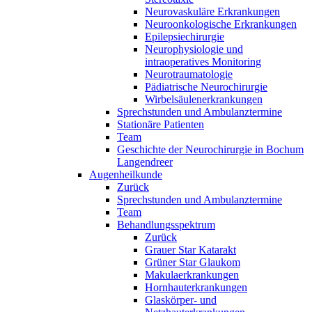
Neurovaskuläre Erkrankungen
Neuroonkologische Erkrankungen
Epilepsiechirurgie
Neurophysiologie und
intraoperatives Monitoring
Neurotraumatologie
Pädiatrische Neurochirurgie
Wirbelsäulenerkrankungen
Sprechstunden und Ambulanztermine
Stationäre Patienten
Team
Geschichte der Neurochirurgie in Bochum
Langendreer
Augenheilkunde
Zurück
Sprechstunden und Ambulanztermine
Team
Behandlungsspektrum
Zurück
Grauer Star Katarakt
Grüner Star Glaukom
Makulaerkrankungen
Hornhauterkrankungen
Glaskörper- und