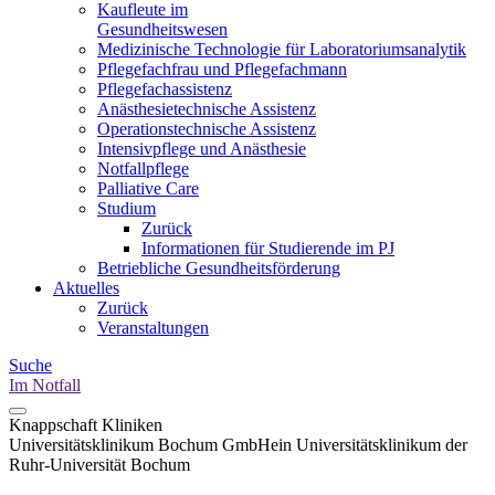
Kaufleute im
Gesundheitswesen
Medizinische Technologie für Laboratoriumsanalytik
Pflegefachfrau und Pflegefachmann
Pflegefachassistenz
Anästhesietechnische Assistenz
Operationstechnische Assistenz
Intensivpflege und Anästhesie
Notfallpflege
Palliative Care
Studium
Zurück
Informationen für Studierende im PJ
Betriebliche Gesundheitsförderung
Aktuelles
Zurück
Veranstaltungen
Suche
Im Notfall
Knappschaft Kliniken
Universitätsklinikum Bochum GmbH
ein Universitätsklinikum der
Ruhr-Universität Bochum