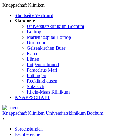
Knappschaft Kliniken
Startseite Verbund
Standorte
Universitätsklinikum Bochum
Bottrop
Marienhospital Bottrop
Dortmund
Gelsenkirchen-Buer
Kamen
Lünen
Lütgendortmund
Paracelsus Marl
Püttlingen
Recklinghausen
Sulzbach
Rhein-Maas Klinikum
KNAPPSCHAFT
Knappschaft Kliniken Universitätsklinikum Bochum
x
Sprechstunden
Fachbereiche