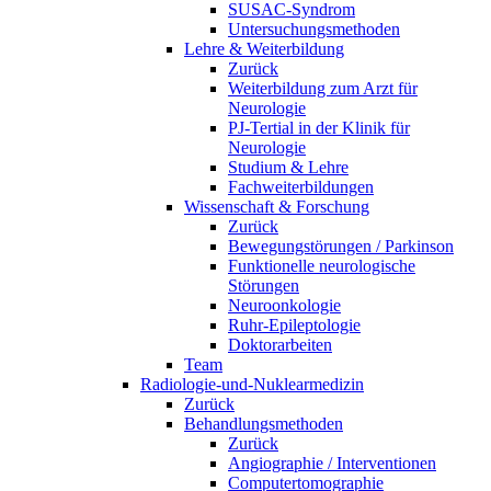
SUSAC-Syndrom
Untersuchungsmethoden
Lehre & Weiterbildung
Zurück
Weiterbildung zum Arzt für
Neurologie
PJ-Tertial in der Klinik für
Neurologie
Studium & Lehre
Fachweiterbildungen
Wissenschaft & Forschung
Zurück
Bewegungstörungen / Parkinson
Funktionelle neurologische
Störungen
Neuroonkologie
Ruhr-Epileptologie
Doktorarbeiten
Team
Radiologie-und-Nuklearmedizin
Zurück
Behandlungsmethoden
Zurück
Angiographie / Interventionen
Computertomographie