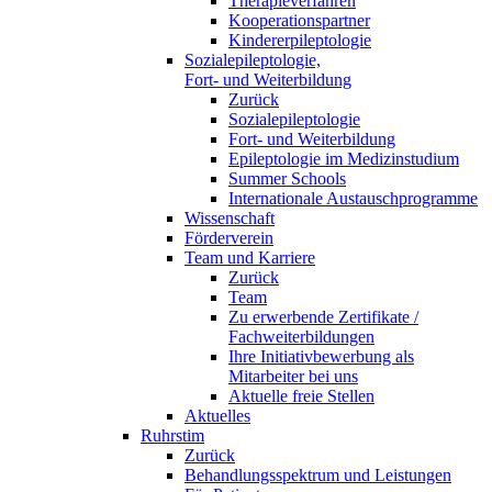
Therapieverfahren
Kooperationspartner
Kindererpileptologie
Sozialepileptologie,
Fort- und Weiterbildung
Zurück
Sozialepileptologie
Fort- und Weiterbildung
Epileptologie im Medizinstudium
Summer Schools
Internationale Austauschprogramme
Wissenschaft
Förderverein
Team und Karriere
Zurück
Team
Zu erwerbende Zertifikate /
Fachweiterbildungen
Ihre Initiativbewerbung als
Mitarbeiter bei uns
Aktuelle freie Stellen
Aktuelles
Ruhrstim
Zurück
Behandlungsspektrum und Leistungen