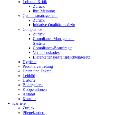
Lob und Kritik
Zurück
Ihre Meinung
Qualitätsmanagement
Zurück
Initiative Qualitätsmedizin
Compliance
Zurück
Compliance Management
System
Compliance-Beauftragte
Verhaltenskodex
Lieferkettensorgfaltspflichtengesetz
Hygiene
Personalvertretung
Daten und Fakten
Leitbild
Historie
Bildergalerie
Kooperationen
Anfahrt
Kontakt
Karriere
Zurück
Pflegekarriere