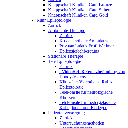
Knappschaft Kliniken Card Bronze
Knappschaft Kliniken Card Silber
Knappschaft Kliniken Card Gold
Ruhr-Epileptologie
Zurück
Ambulante Therapie
Zurück
Kassenärztliche Ambulanzen
Privatambulanz Prof. Wellmer
Epilepsiefachberatung
Stationäre Therapie
Tele-Epileptologie
Zurück
itVideoRef_Referenzbefundung von
Handy-Videos
Klinischer Videodienst Ruhr-
Epileptologie
Telekonsile für neurologische
Kliniken
Telekonsile für niedergelassene
Kolleginnen und Kollegen
Patientenversorgung
Zurück
Untersuchungsmethoden