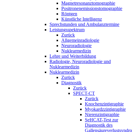
Magnetresonanztomographie
Positronenemissionstomographie
Röntgen
Künstliche Intelligenz
Sprechstunden und Ambulanztermine
Leistungsspektrum
Zurück
Allgemeinradiologie
Neuroradiologie
Nuklearmedizin
Lehre und Weiterbildung
Radiologie, Neuroradiologie und
Nuklearmedizin
Nuklearmedizin
Zurück
Diagnostik
Zurück
SPECT-CT
Zurück
Knochenzintigraphie
Myokardzzintigraphie
Nierenzintigraphie
SeHCAT-Test zur
Diagnostik des
Gallensäureverlustsyndr