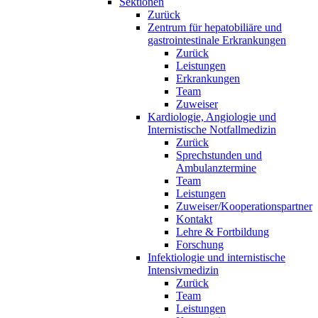
Sektionen
Zurück
Zentrum für hepatobiliäre und
gastrointestinale Erkrankungen
Zurück
Leistungen
Erkrankungen
Team
Zuweiser
Kardiologie, Angiologie und
Internistische Notfallmedizin
Zurück
Sprechstunden und
Ambulanztermine
Team
Leistungen
Zuweiser/Kooperationspartner
Kontakt
Lehre & Fortbildung
Forschung
Infektiologie und internistische
Intensivmedizin
Zurück
Team
Leistungen