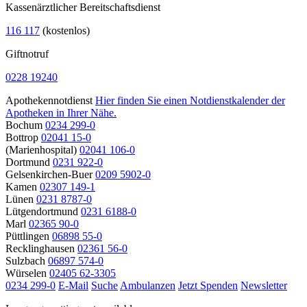
Kassenärztlicher Bereitschaftsdienst
116 117
(kostenlos)
Giftnotruf
0228 19240
Apothekennotdienst
Hier finden Sie einen Notdienstkalender der
Apotheken in Ihrer Nähe.
Bochum
0234 299-0
Bottrop
02041 15-0
(Marienhospital)
02041 106-0
Dortmund
0231 922-0
Gelsenkirchen-Buer
0209 5902-0
Kamen
02307 149-1
Lünen
0231 8787-0
Lütgendortmund
0231 6188-0
Marl
02365 90-0
Püttlingen
06898 55-0
Recklinghausen
02361 56-0
Sulzbach
06897 574-0
Würselen
02405 62-3305
0234 299-0
E-Mail
Suche
Ambulanzen
Jetzt Spenden
Newsletter