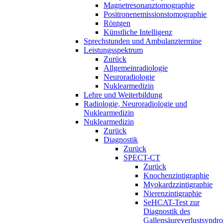
Magnetresonanztomographie
Positronenemissionstomographie
Röntgen
Künstliche Intelligenz
Sprechstunden und Ambulanztermine
Leistungsspektrum
Zurück
Allgemeinradiologie
Neuroradiologie
Nuklearmedizin
Lehre und Weiterbildung
Radiologie, Neuroradiologie und
Nuklearmedizin
Nuklearmedizin
Zurück
Diagnostik
Zurück
SPECT-CT
Zurück
Knochenzintigraphie
Myokardzzintigraphie
Nierenzintigraphie
SeHCAT-Test zur
Diagnostik des
Gallensäureverlustsyndr