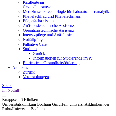
Kaufleute im
Gesundheitswesen
Medizinische Technologie für Laboratoriumsanalytik
Pflegefachfrau und Pflegefachmann
Pflegefachassistenz
Anästhesietechnische Assistenz
Operationstechnische Assistenz
Intensivpflege und Anästhesie
Notfallpflege
Palliative Care
Studium
Zurück
Informationen für Studierende im PJ
Betriebliche Gesundheitsförderung
Aktuelles
Zurück
Veranstaltungen
Suche
Im Notfall
Knappschaft Kliniken
Universitätsklinikum Bochum GmbH
ein Universitätsklinikum der
Ruhr-Universität Bochum