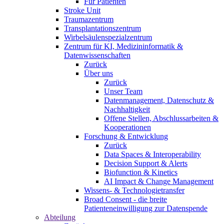
Für Patienten
Stroke Unit
Traumazentrum
Transplantationszentrum
Wirbelsäulenspezialzentrum
Zentrum für KI, Medizininformatik &
Datenwissenschaften
Zurück
Über uns
Zurück
Unser Team
Datenmanagement, Datenschutz &
Nachhaltigkeit
Offene Stellen, Abschlussarbeiten &
Kooperationen
Forschung & Entwicklung
Zurück
Data Spaces & Interoperability
Decision Support & Alerts
Biofunction & Kinetics
AI Impact & Change Management
Wissens- & Technologietransfer
Broad Consent - die breite
Patienteneinwilligung zur Datenspende
Abteilung