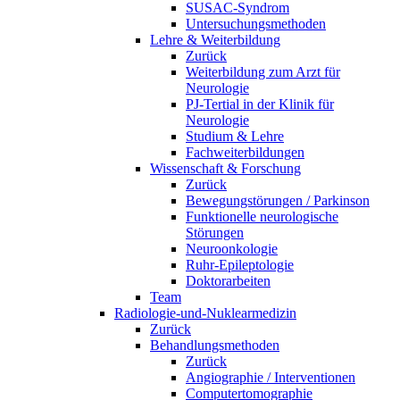
SUSAC-Syndrom
Untersuchungsmethoden
Lehre & Weiterbildung
Zurück
Weiterbildung zum Arzt für
Neurologie
PJ-Tertial in der Klinik für
Neurologie
Studium & Lehre
Fachweiterbildungen
Wissenschaft & Forschung
Zurück
Bewegungstörungen / Parkinson
Funktionelle neurologische
Störungen
Neuroonkologie
Ruhr-Epileptologie
Doktorarbeiten
Team
Radiologie-und-Nuklearmedizin
Zurück
Behandlungsmethoden
Zurück
Angiographie / Interventionen
Computertomographie