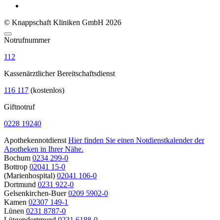
© Knappschaft Kliniken GmbH 2026
Notrufnummer
112
Kassenärztlicher Bereitschaftsdienst
116 117
(kostenlos)
Giftnotruf
0228 19240
Apothekennotdienst
Hier finden Sie einen Notdienstkalender der
Apotheken in Ihrer Nähe.
Bochum
0234 299-0
Bottrop
02041 15-0
(Marienhospital)
02041 106-0
Dortmund
0231 922-0
Gelsenkirchen-Buer
0209 5902-0
Kamen
02307 149-1
Lünen
0231 8787-0
Lütgendortmund
0231 6188-0