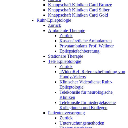
Knappschaft Kliniken Card Bronze
Knappschaft Kliniken Card Silber
Knappschaft Kliniken Card Gold
Ruhr-Epileptologie
Zurück
Ambulante Therapie
Zurück
Kassenärztliche Ambulanzen
Privatambulanz Prof. Wellmer
Epilepsiefachberatung
Stationäre Therapie
Tele-Epileptologie
Zurück
itVideoRef_Referenzbefundung von
Handy-Videos
Klinischer Videodienst Ruhr-
Epileptologie
Telekonsile für neurologische
Kliniken
Telekonsile für niedergelassene
Kolleginnen und Kollegen
Patientenversorgung
Zurück
Untersuchungsmethoden