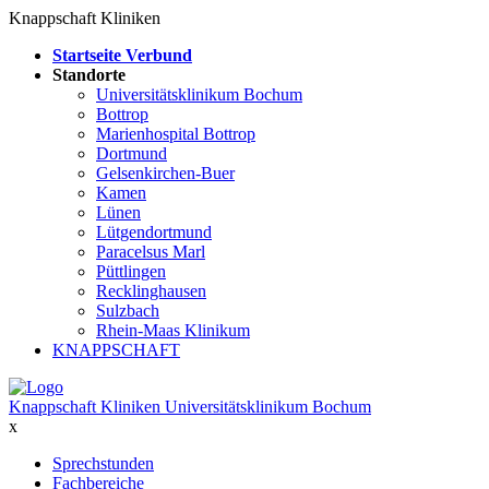
Knappschaft Kliniken
Startseite Verbund
Standorte
Universitätsklinikum Bochum
Bottrop
Marienhospital Bottrop
Dortmund
Gelsenkirchen-Buer
Kamen
Lünen
Lütgendortmund
Paracelsus Marl
Püttlingen
Recklinghausen
Sulzbach
Rhein-Maas Klinikum
KNAPPSCHAFT
Knappschaft Kliniken Universitätsklinikum Bochum
x
Sprechstunden
Fachbereiche