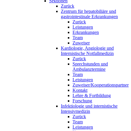
Sektionen
Zurück
Zentrum für hepatobiliäre und
gastrointestinale Erkrankungen
Zurück
Leistungen
Erkrankungen
Team
Zuweiser
Kardiologie, Angiologie und
Internistische Notfallmedizin
Zurück
Sprechstunden und
Ambulanztermine
Team
Leistungen
Zuweiser/Kooperationspartner
Kontakt
Lehre & Fortbildung
Forschung
Infektiologie und internistische
Intensivmedizin
Zurück
Team
Leistungen