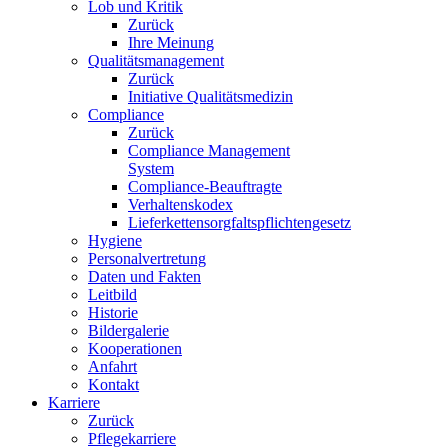
Lob und Kritik
Zurück
Ihre Meinung
Qualitätsmanagement
Zurück
Initiative Qualitätsmedizin
Compliance
Zurück
Compliance Management
System
Compliance-Beauftragte
Verhaltenskodex
Lieferkettensorgfaltspflichtengesetz
Hygiene
Personalvertretung
Daten und Fakten
Leitbild
Historie
Bildergalerie
Kooperationen
Anfahrt
Kontakt
Karriere
Zurück
Pflegekarriere