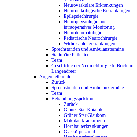
Neurovaskuläre Erkrankungen
Neuroonkologische Erkrankungen
Epilepsiechirurgie
Neurophysiologie und
intraoperatives Monitoring
Neurotraumatologie
Pädiatrische Neurochirurgie
Wirbelsäulenerkrankungen
Sprechstunden und Ambulanztermine
Stationäre Patienten
Team
Geschichte der Neurochirurgie in Bochum
Langendreer
Augenheilkunde
Zurück
Sprechstunden und Ambulanztermine
Team
Behandlungsspektrum
Zurück
Grauer Star Katarakt
Grüner Star Glaukom
Makulaerkrankungen
Hornhauterkrankungen
Glaskörper- und