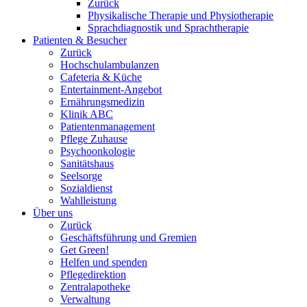
Zurück
Physikalische Therapie und Physiotherapie
Sprachdiagnostik und Sprachtherapie
Patienten & Besucher
Zurück
Hochschulambulanzen
Cafeteria & Küche
Entertainment-Angebot
Ernährungsmedizin
Klinik ABC
Patientenmanagement
Pflege Zuhause
Psychoonkologie
Sanitätshaus
Seelsorge
Sozialdienst
Wahlleistung
Über uns
Zurück
Geschäftsführung und Gremien
Get Green!
Helfen und spenden
Pflegedirektion
Zentralapotheke
Verwaltung