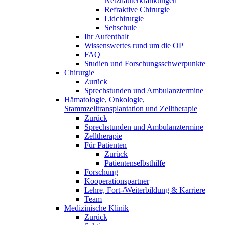
Netzhauterkrankungen
Refraktive Chirurgie
Lidchirurgie
Sehschule
Ihr Aufenthalt
Wissenswertes rund um die OP
FAQ
Studien und Forschungsschwerpunkte
Chirurgie
Zurück
Sprechstunden und Ambulanztermine
Hämatologie, Onkologie,
Stammzelltransplantation und Zelltherapie
Zurück
Sprechstunden und Ambulanztermine
Zelltherapie
Für Patienten
Zurück
Patientenselbsthilfe
Forschung
Kooperationspartner
Lehre, Fort-/Weiterbildung & Karriere
Team
Medizinische Klinik
Zurück