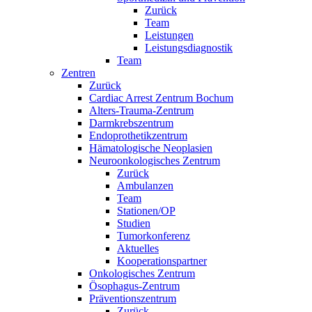
Zurück
Team
Leistungen
Leistungsdiagnostik
Team
Zentren
Zurück
Cardiac Arrest Zentrum Bochum
Alters-Trauma-Zentrum
Darmkrebszentrum
Endoprothetikzentrum
Hämatologische Neoplasien
Neuroonkologisches Zentrum
Zurück
Ambulanzen
Team
Stationen/OP
Studien
Tumorkonferenz
Aktuelles
Kooperationspartner
Onkologisches Zentrum
Ösophagus-Zentrum
Präventionszentrum
Zurück