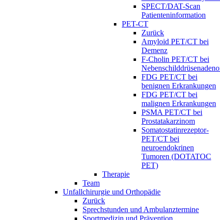
SPECT/DAT-Scan
Patienteninformation
PET-CT
Zurück
Amyloid PET/CT bei
Demenz
F-Cholin PET/CT bei
Nebenschilddrüsenaden
FDG PET/CT bei
benignen Erkrankungen
FDG PET/CT bei
malignen Erkrankungen
PSMA PET/CT bei
Prostatakarzinom
Somatostatinrezeptor-
PET/CT bei
neuroendokrinen
Tumoren (DOTATOC
PET)
Therapie
Team
Unfallchirurgie und Orthopädie
Zurück
Sprechstunden und Ambulanztermine
Sportmedizin und Prävention