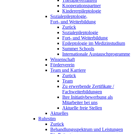
Therapieverfahren
Kooperationspartner
Kindererpileptologie
Sozialepileptologie,
Fort- und Weiterbildung
Zurück
Sozialepileptologie
Fort- und Weiterbildung
Epileptologie im Medizinstudium
Summer Schools
Internationale Austauschprogramme
Wissenschaft
Förderverein
Team und Karriere
Zurück
Team
Zu erwerbende Zertifikate /
Fachweiterbildungen
Ihre Initiativbewerbung als
Mitarbeiter bei uns
Aktuelle freie Stellen
Aktuelles
Ruhrstim
Zurück
Behandlungsspektrum und Leistungen