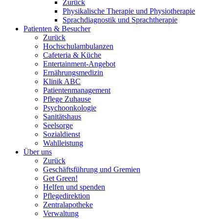
Zurück
Physikalische Therapie und Physiotherapie
Sprachdiagnostik und Sprachtherapie
Patienten & Besucher
Zurück
Hochschulambulanzen
Cafeteria & Küche
Entertainment-Angebot
Ernährungsmedizin
Klinik ABC
Patientenmanagement
Pflege Zuhause
Psychoonkologie
Sanitätshaus
Seelsorge
Sozialdienst
Wahlleistung
Über uns
Zurück
Geschäftsführung und Gremien
Get Green!
Helfen und spenden
Pflegedirektion
Zentralapotheke
Verwaltung