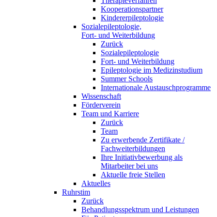
Therapieverfahren
Kooperationspartner
Kindererpileptologie
Sozialepileptologie,
Fort- und Weiterbildung
Zurück
Sozialepileptologie
Fort- und Weiterbildung
Epileptologie im Medizinstudium
Summer Schools
Internationale Austauschprogramme
Wissenschaft
Förderverein
Team und Karriere
Zurück
Team
Zu erwerbende Zertifikate /
Fachweiterbildungen
Ihre Initiativbewerbung als
Mitarbeiter bei uns
Aktuelle freie Stellen
Aktuelles
Ruhrstim
Zurück
Behandlungsspektrum und Leistungen