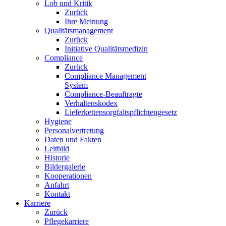
Lob und Kritik
Zurück
Ihre Meinung
Qualitätsmanagement
Zurück
Initiative Qualitätsmedizin
Compliance
Zurück
Compliance Management
System
Compliance-Beauftragte
Verhaltenskodex
Lieferkettensorgfaltspflichtengesetz
Hygiene
Personalvertretung
Daten und Fakten
Leitbild
Historie
Bildergalerie
Kooperationen
Anfahrt
Kontakt
Karriere
Zurück
Pflegekarriere