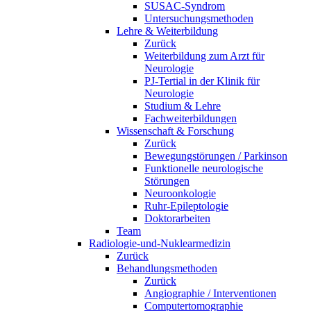
SUSAC-Syndrom
Untersuchungsmethoden
Lehre & Weiterbildung
Zurück
Weiterbildung zum Arzt für
Neurologie
PJ-Tertial in der Klinik für
Neurologie
Studium & Lehre
Fachweiterbildungen
Wissenschaft & Forschung
Zurück
Bewegungstörungen / Parkinson
Funktionelle neurologische
Störungen
Neuroonkologie
Ruhr-Epileptologie
Doktorarbeiten
Team
Radiologie-und-Nuklearmedizin
Zurück
Behandlungsmethoden
Zurück
Angiographie / Interventionen
Computertomographie