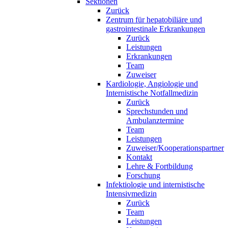
Sektionen
Zurück
Zentrum für hepatobiliäre und
gastrointestinale Erkrankungen
Zurück
Leistungen
Erkrankungen
Team
Zuweiser
Kardiologie, Angiologie und
Internistische Notfallmedizin
Zurück
Sprechstunden und
Ambulanztermine
Team
Leistungen
Zuweiser/Kooperationspartner
Kontakt
Lehre & Fortbildung
Forschung
Infektiologie und internistische
Intensivmedizin
Zurück
Team
Leistungen