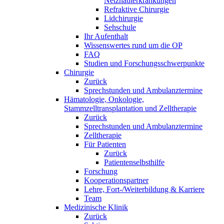
Netzhauterkrankungen
Refraktive Chirurgie
Lidchirurgie
Sehschule
Ihr Aufenthalt
Wissenswertes rund um die OP
FAQ
Studien und Forschungsschwerpunkte
Chirurgie
Zurück
Sprechstunden und Ambulanztermine
Hämatologie, Onkologie,
Stammzelltransplantation und Zelltherapie
Zurück
Sprechstunden und Ambulanztermine
Zelltherapie
Für Patienten
Zurück
Patientenselbsthilfe
Forschung
Kooperationspartner
Lehre, Fort-/Weiterbildung & Karriere
Team
Medizinische Klinik
Zurück