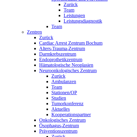
Zurück
Team
Leistungen
Leistungsdiagnostik
Team
Zentren
Zurück
Cardiac Arrest Zentrum Bochum
Alters-Trauma-Zentrum
Darmkrebszentrum
Endoprothetikzentrum
Hämatologische Neoplasien
Neuroonkologisches Zentrum
Zurück
Ambulanzen
Team
Stationen/OP
Studien
Tumorkonferenz
Aktuelles
Kooperationspartner
Onkologisches Zentrum
Ösophagus-Zentrum
Präventionszentrum
Zurück