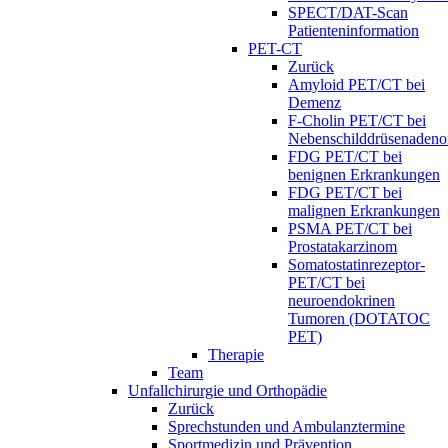
SPECT/DAT-Scan
Patienteninformation
PET-CT
Zurück
Amyloid PET/CT bei
Demenz
F-Cholin PET/CT bei
Nebenschilddrüsenaden
FDG PET/CT bei
benignen Erkrankungen
FDG PET/CT bei
malignen Erkrankungen
PSMA PET/CT bei
Prostatakarzinom
Somatostatinrezeptor-
PET/CT bei
neuroendokrinen
Tumoren (DOTATOC
PET)
Therapie
Team
Unfallchirurgie und Orthopädie
Zurück
Sprechstunden und Ambulanztermine
Sportmedizin und Prävention