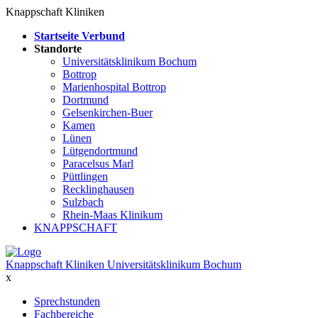
Knappschaft Kliniken
Startseite Verbund
Standorte
Universitätsklinikum Bochum
Bottrop
Marienhospital Bottrop
Dortmund
Gelsenkirchen-Buer
Kamen
Lünen
Lütgendortmund
Paracelsus Marl
Püttlingen
Recklinghausen
Sulzbach
Rhein-Maas Klinikum
KNAPPSCHAFT
Knappschaft Kliniken Universitätsklinikum Bochum
x
Sprechstunden
Fachbereiche