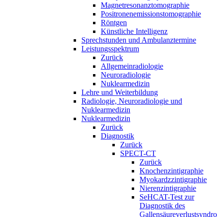
Magnetresonanztomographie
Positronenemissionstomographie
Röntgen
Künstliche Intelligenz
Sprechstunden und Ambulanztermine
Leistungsspektrum
Zurück
Allgemeinradiologie
Neuroradiologie
Nuklearmedizin
Lehre und Weiterbildung
Radiologie, Neuroradiologie und
Nuklearmedizin
Nuklearmedizin
Zurück
Diagnostik
Zurück
SPECT-CT
Zurück
Knochenzintigraphie
Myokardzzintigraphie
Nierenzintigraphie
SeHCAT-Test zur
Diagnostik des
Gallensäureverlustsyndr