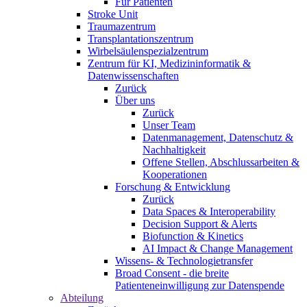
Für Patienten
Stroke Unit
Traumazentrum
Transplantationszentrum
Wirbelsäulenspezialzentrum
Zentrum für KI, Medizininformatik &
Datenwissenschaften
Zurück
Über uns
Zurück
Unser Team
Datenmanagement, Datenschutz &
Nachhaltigkeit
Offene Stellen, Abschlussarbeiten &
Kooperationen
Forschung & Entwicklung
Zurück
Data Spaces & Interoperability
Decision Support & Alerts
Biofunction & Kinetics
AI Impact & Change Management
Wissens- & Technologietransfer
Broad Consent - die breite
Patienteneinwilligung zur Datenspende
Abteilung