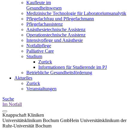
Kaufleute im
Gesundheitswesen
Medizinische Technologie für Laboratoriumsanalytik
Pflegefachfrau und Pflegefachmann
Pflegefachassistenz
Anästhesietechnische Assistenz
Operationstechnische Assistenz
Intensivpflege und Anästhesie
Notfallpflege
Palliative Care
Studium
Zurück
Informationen für Studierende im PJ
Betriebliche Gesundheitsförderung
Aktuelles
Zurück
Veranstaltungen
Suche
Im Notfall
Knappschaft Kliniken
Universitätsklinikum Bochum GmbH
ein Universitätsklinikum der
Ruhr-Universität Bochum