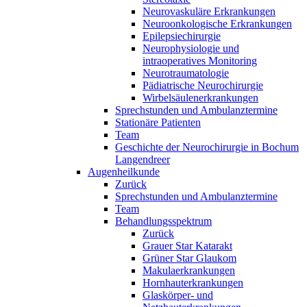
Neurovaskuläre Erkrankungen
Neuroonkologische Erkrankungen
Epilepsiechirurgie
Neurophysiologie und
intraoperatives Monitoring
Neurotraumatologie
Pädiatrische Neurochirurgie
Wirbelsäulenerkrankungen
Sprechstunden und Ambulanztermine
Stationäre Patienten
Team
Geschichte der Neurochirurgie in Bochum
Langendreer
Augenheilkunde
Zurück
Sprechstunden und Ambulanztermine
Team
Behandlungsspektrum
Zurück
Grauer Star Katarakt
Grüner Star Glaukom
Makulaerkrankungen
Hornhauterkrankungen
Glaskörper- und