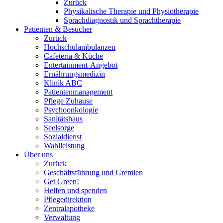
Zurück
Physikalische Therapie und Physiotherapie
Sprachdiagnostik und Sprachtherapie
Patienten & Besucher
Zurück
Hochschulambulanzen
Cafeteria & Küche
Entertainment-Angebot
Ernährungsmedizin
Klinik ABC
Patientenmanagement
Pflege Zuhause
Psychoonkologie
Sanitätshaus
Seelsorge
Sozialdienst
Wahlleistung
Über uns
Zurück
Geschäftsführung und Gremien
Get Green!
Helfen und spenden
Pflegedirektion
Zentralapotheke
Verwaltung