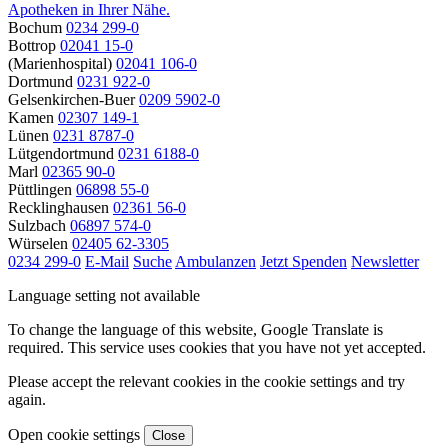
Apotheken in Ihrer Nähe.
Bochum
0234 299-0
Bottrop
02041 15-0
(Marienhospital)
02041 106-0
Dortmund
0231 922-0
Gelsenkirchen-Buer
0209 5902-0
Kamen
02307 149-1
Lünen
0231 8787-0
Lütgendortmund
0231 6188-0
Marl
02365 90-0
Püttlingen
06898 55-0
Recklinghausen
02361 56-0
Sulzbach
06897 574-0
Würselen
02405 62-3305
0234 299-0
E-Mail
Suche
Ambulanzen
Jetzt Spenden
Newsletter
Language setting not available
To change the language of this website, Google Translate is
required. This service uses cookies that you have not yet accepted.
Please accept the relevant cookies in the cookie settings and try
again.
Open cookie settings
Close