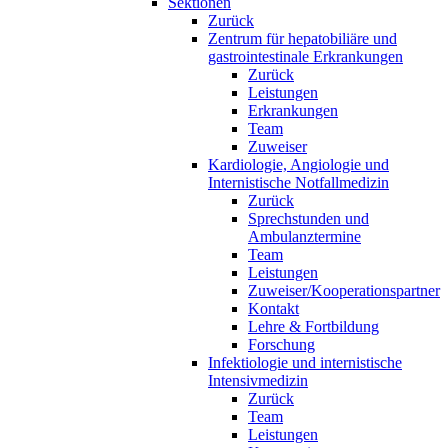
Sektionen
Zurück
Zentrum für hepatobiliäre und
gastrointestinale Erkrankungen
Zurück
Leistungen
Erkrankungen
Team
Zuweiser
Kardiologie, Angiologie und
Internistische Notfallmedizin
Zurück
Sprechstunden und
Ambulanztermine
Team
Leistungen
Zuweiser/Kooperationspartner
Kontakt
Lehre & Fortbildung
Forschung
Infektiologie und internistische
Intensivmedizin
Zurück
Team
Leistungen