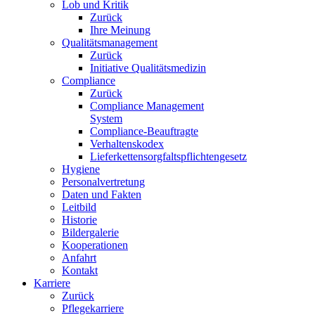
Lob und Kritik
Zurück
Ihre Meinung
Qualitätsmanagement
Zurück
Initiative Qualitätsmedizin
Compliance
Zurück
Compliance Management
System
Compliance-Beauftragte
Verhaltenskodex
Lieferkettensorgfaltspflichtengesetz
Hygiene
Personalvertretung
Daten und Fakten
Leitbild
Historie
Bildergalerie
Kooperationen
Anfahrt
Kontakt
Karriere
Zurück
Pflegekarriere