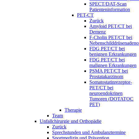
SPECT/DAT-Scan
Patienteninformation
PET-CT
Zurück
Amyloid PET/CT bei
Demenz
F-Cholin PET/CT bei
Nebenschilddrüsenaden
FDG PET/CT bei
benignen Erkrankungen
FDG PET/CT bei
malignen Erkrankungen
PSMA PET/CT bei
Prostatakarzinom
Somatostatinrezeptor-
PET/CT bei
neuroendokrinen
Tumoren (DOTATOC
PET)
Therapie
Team
Unfallchirurgie und Orthopädie
Zurück
Sprechstunden und Ambulanztermine
Sportmedizin und Prävention