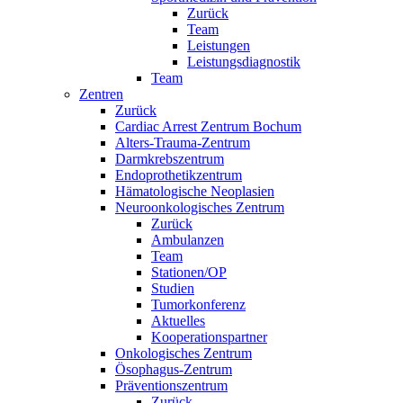
Zurück
Team
Leistungen
Leistungsdiagnostik
Team
Zentren
Zurück
Cardiac Arrest Zentrum Bochum
Alters-Trauma-Zentrum
Darmkrebszentrum
Endoprothetikzentrum
Hämatologische Neoplasien
Neuroonkologisches Zentrum
Zurück
Ambulanzen
Team
Stationen/OP
Studien
Tumorkonferenz
Aktuelles
Kooperationspartner
Onkologisches Zentrum
Ösophagus-Zentrum
Präventionszentrum
Zurück