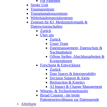
Für Patienten
Stroke Unit
Traumazentrum
Transplantationszentrum
Wirbelsäulenspezialzentrum
Zentrum für KI, Medizininformatik &
Datenwissenschaften
Zurück
Über uns
Zurück
Unser Team
Datenmanagement, Datenschutz &
Nachhaltigkeit
Offene Stellen, Abschlussarbeiten &
Kooperationen
Forschung & Entwicklung
Zurück
Data Spaces & Interoperability
Decision Support & Alerts
Biofunction & Kinetics
AI Impact & Change Management
Wissens- & Technologietransfer
Broad Consent - die breite
Patienteneinwilligung zur Datenspende
Abteilung