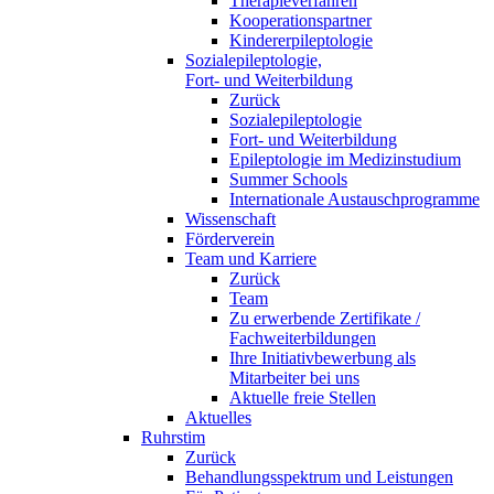
Therapieverfahren
Kooperationspartner
Kindererpileptologie
Sozialepileptologie,
Fort- und Weiterbildung
Zurück
Sozialepileptologie
Fort- und Weiterbildung
Epileptologie im Medizinstudium
Summer Schools
Internationale Austauschprogramme
Wissenschaft
Förderverein
Team und Karriere
Zurück
Team
Zu erwerbende Zertifikate /
Fachweiterbildungen
Ihre Initiativbewerbung als
Mitarbeiter bei uns
Aktuelle freie Stellen
Aktuelles
Ruhrstim
Zurück
Behandlungsspektrum und Leistungen