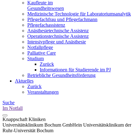
Kaufleute im
Gesundheitswesen
Medizinische Technologie für Laboratoriumsanalytik
Pflegefachfrau und Pflegefachmann
Pflegefachassistenz
Anästhesietechnische Assistenz
Operationstechnische Assistenz
Intensivpflege und Anästhesie
Notfallpflege
Palliative Care
Studium
Zurück
Informationen für Studierende im PJ
Betriebliche Gesundheitsförderung
Aktuelles
Zurück
Veranstaltungen
Suche
Im Notfall
Knappschaft Kliniken
Universitätsklinikum Bochum GmbH
ein Universitätsklinikum der
Ruhr-Universität Bochum