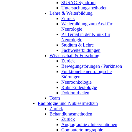
SUSAC-Syndrom
Untersuchungsmethoden
Lehre & Weiterbildung
Zurück
Weiterbildung zum Arzt für
Neurologie
PJ-Tertial in der Klinik für
Neurologie
Studium & Lehre
Fachweiterbildungen
Wissenschaft & Forschung
Zurück
Bewegungstörungen / Parkinson
Funktionelle neurologische
Störungen
Neuroonkologie
Ruhr-Epileptologie
Doktorarbeiten
Team
Radiologie-und-Nuklearmedizin
Zurück
Behandlungsmethoden
Zurück
Angiographie / Interventionen
Computertomographie