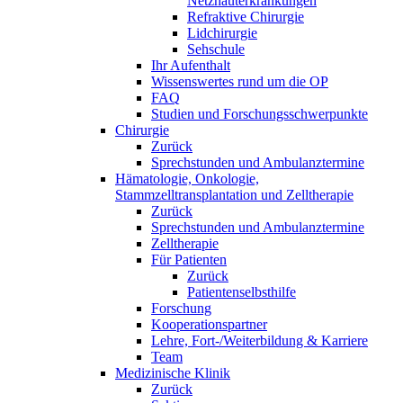
Netzhauterkrankungen
Refraktive Chirurgie
Lidchirurgie
Sehschule
Ihr Aufenthalt
Wissenswertes rund um die OP
FAQ
Studien und Forschungsschwerpunkte
Chirurgie
Zurück
Sprechstunden und Ambulanztermine
Hämatologie, Onkologie,
Stammzelltransplantation und Zelltherapie
Zurück
Sprechstunden und Ambulanztermine
Zelltherapie
Für Patienten
Zurück
Patientenselbsthilfe
Forschung
Kooperationspartner
Lehre, Fort-/Weiterbildung & Karriere
Team
Medizinische Klinik
Zurück