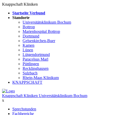
Knappschaft Kliniken
Startseite Verbund
Standorte
Universitätsklinikum Bochum
Bottrop
Marienhospital Bottrop
Dortmund
Gelsenkirchen-Buer
Kamen
Lünen
Lütgendortmund
Paracelsus Marl
Püttlingen
Recklinghausen
Sulzbach
Rhein-Maas Klinikum
KNAPPSCHAFT
Knappschaft Kliniken Universitätsklinikum Bochum
x
Sprechstunden
Fachbereiche