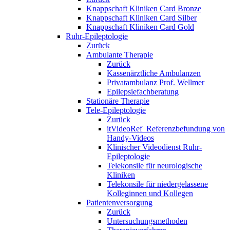
Knappschaft Kliniken Card Bronze
Knappschaft Kliniken Card Silber
Knappschaft Kliniken Card Gold
Ruhr-Epileptologie
Zurück
Ambulante Therapie
Zurück
Kassenärztliche Ambulanzen
Privatambulanz Prof. Wellmer
Epilepsiefachberatung
Stationäre Therapie
Tele-Epileptologie
Zurück
itVideoRef_Referenzbefundung von
Handy-Videos
Klinischer Videodienst Ruhr-
Epileptologie
Telekonsile für neurologische
Kliniken
Telekonsile für niedergelassene
Kolleginnen und Kollegen
Patientenversorgung
Zurück
Untersuchungsmethoden