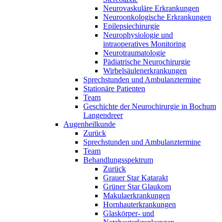
Neurovaskuläre Erkrankungen
Neuroonkologische Erkrankungen
Epilepsiechirurgie
Neurophysiologie und
intraoperatives Monitoring
Neurotraumatologie
Pädiatrische Neurochirurgie
Wirbelsäulenerkrankungen
Sprechstunden und Ambulanztermine
Stationäre Patienten
Team
Geschichte der Neurochirurgie in Bochum
Langendreer
Augenheilkunde
Zurück
Sprechstunden und Ambulanztermine
Team
Behandlungsspektrum
Zurück
Grauer Star Katarakt
Grüner Star Glaukom
Makulaerkrankungen
Hornhauterkrankungen
Glaskörper- und