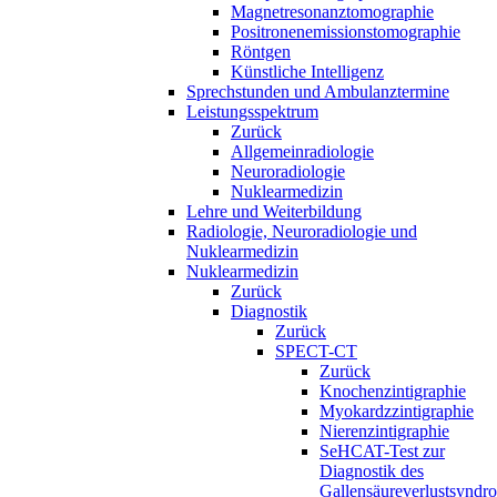
Magnetresonanztomographie
Positronenemissionstomographie
Röntgen
Künstliche Intelligenz
Sprechstunden und Ambulanztermine
Leistungsspektrum
Zurück
Allgemeinradiologie
Neuroradiologie
Nuklearmedizin
Lehre und Weiterbildung
Radiologie, Neuroradiologie und
Nuklearmedizin
Nuklearmedizin
Zurück
Diagnostik
Zurück
SPECT-CT
Zurück
Knochenzintigraphie
Myokardzzintigraphie
Nierenzintigraphie
SeHCAT-Test zur
Diagnostik des
Gallensäureverlustsyndr