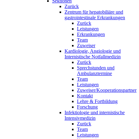
Sektionen
Zurück
Zentrum für hepatobiliäre und
gastrointestinale Erkrankungen
Zurück
Leistungen
Erkrankungen
Team
Zuweiser
Kardiologie, Angiologie und
Internistische Notfallmedizin
Zurück
Sprechstunden und
Ambulanztermine
Team
Leistungen
Zuweiser/Kooperationspartner
Kontakt
Lehre & Fortbildung
Forschung
Infektiologie und internistische
Intensivmedizin
Zurück
Team
Leistungen