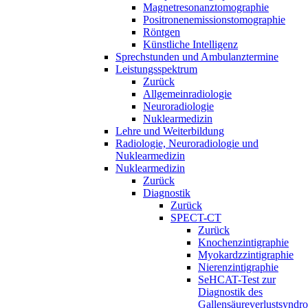
Magnetresonanztomographie
Positronenemissionstomographie
Röntgen
Künstliche Intelligenz
Sprechstunden und Ambulanztermine
Leistungsspektrum
Zurück
Allgemeinradiologie
Neuroradiologie
Nuklearmedizin
Lehre und Weiterbildung
Radiologie, Neuroradiologie und
Nuklearmedizin
Nuklearmedizin
Zurück
Diagnostik
Zurück
SPECT-CT
Zurück
Knochenzintigraphie
Myokardzzintigraphie
Nierenzintigraphie
SeHCAT-Test zur
Diagnostik des
Gallensäureverlustsyndr