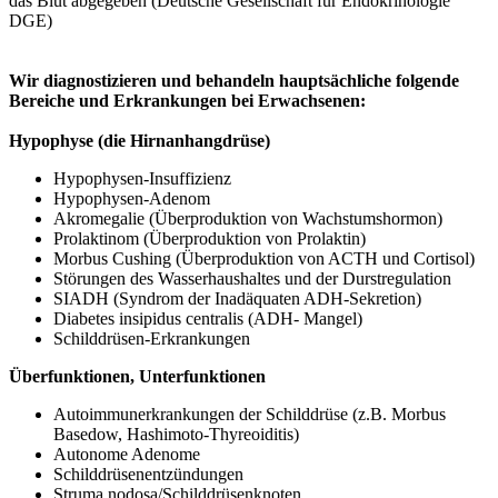
das Blut abgegeben (Deutsche Gesellschaft für Endokrinologie
DGE)
Wir diagnostizieren und behandeln hauptsächliche folgende
Bereiche und Erkrankungen bei Erwachsenen:
Hypophyse (die Hirnanhangdrüse)
Hypophysen-Insuffizienz
Hypophysen-Adenom
Akromegalie (Überproduktion von Wachstumshormon)
Prolaktinom (Überproduktion von Prolaktin)
Morbus Cushing (Überproduktion von ACTH und Cortisol)
Störungen des Wasserhaushaltes und der Durstregulation
SIADH (Syndrom der Inadäquaten ADH-Sekretion)
Diabetes insipidus centralis (ADH- Mangel)
Schilddrüsen-Erkrankungen
Überfunktionen, Unterfunktionen
Autoimmunerkrankungen der Schilddrüse (z.B. Morbus
Basedow, Hashimoto-Thyreoiditis)
Autonome Adenome
Schilddrüsenentzündungen
Struma nodosa/Schilddrüsenknoten