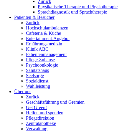
Zurück
Physikalische Therapie und Physiotherapie
Sprachdiagnostik und Sprachtherapie
Patienten & Besucher
Zurück
Hochschulambulanzen
Cafeteria & Küche
Entertainment-Angebot
Ernährungsmedizin
Klinik ABC
Patientenmanagement
Pflege Zuhause
Psychoonkologie
Sanitätshaus
Seelsorge
Sozialdienst
Wahlleistung
Über uns
Zurück
Geschäftsführung und Gremien
Get Green!
Helfen und spenden
Pflegedirektion
Zentralapotheke
Verwaltung