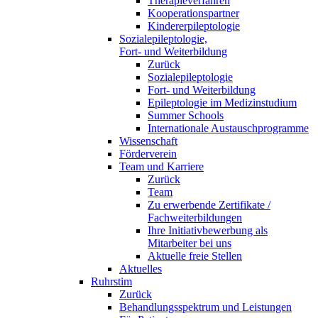
Therapieverfahren
Kooperationspartner
Kindererpileptologie
Sozialepileptologie,
Fort- und Weiterbildung
Zurück
Sozialepileptologie
Fort- und Weiterbildung
Epileptologie im Medizinstudium
Summer Schools
Internationale Austauschprogramme
Wissenschaft
Förderverein
Team und Karriere
Zurück
Team
Zu erwerbende Zertifikate /
Fachweiterbildungen
Ihre Initiativbewerbung als
Mitarbeiter bei uns
Aktuelle freie Stellen
Aktuelles
Ruhrstim
Zurück
Behandlungsspektrum und Leistungen