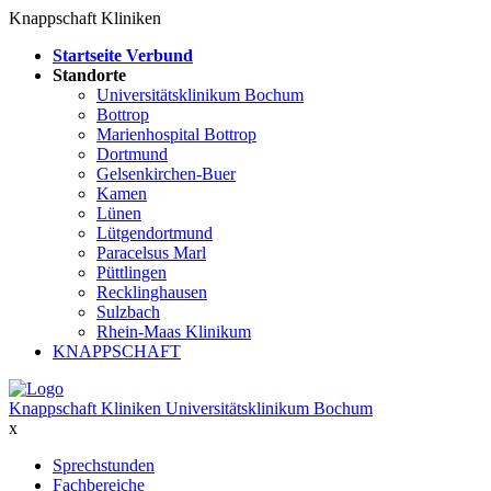
Knappschaft Kliniken
Startseite Verbund
Standorte
Universitätsklinikum Bochum
Bottrop
Marienhospital Bottrop
Dortmund
Gelsenkirchen-Buer
Kamen
Lünen
Lütgendortmund
Paracelsus Marl
Püttlingen
Recklinghausen
Sulzbach
Rhein-Maas Klinikum
KNAPPSCHAFT
Knappschaft Kliniken Universitätsklinikum Bochum
x
Sprechstunden
Fachbereiche