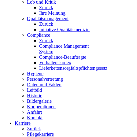
Lob und Kritik
Zurück
Ihre Meinung
Qualitätsmanagement
Zurück
Initiative Qualitätsmedizin
Compliance
Zurück
Compliance Management
System
Compliance-Beauftragte
Verhaltenskodex
Lieferkettensorgfaltspflichtengesetz
Hygiene
Personalvertretung
Daten und Fakten
Leitbild
Historie
Bildergalerie
Kooperationen
Anfahrt
Kontakt
Karriere
Zurück
Pflegekarriere