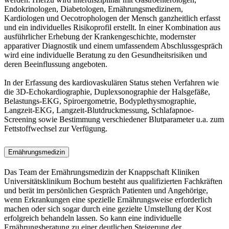
Endokrinologen, Diabetologen, Ernährungsmedizinern,
Kardiologen und Oecotrophologen der Mensch ganzheitlich erfasst
und ein individuelles Risikoprofil erstellt. In einer Kombination aus
ausführlicher Erhebung der Krankengeschichte, modernster
apparativer Diagnostik und einem umfassendem Abschlussgespräch
wird eine individuelle Beratung zu den Gesundheitsrisiken und
deren Beeinflussung angeboten.
In der Erfassung des kardiovaskulären Status stehen Verfahren wie
die 3D-Echokardiographie, Duplexsonographie der Halsgefäße,
Belastungs-EKG, Spiroergometrie, Bodyplethysmographie,
Langzeit-EKG, Langzeit-Blutdruckmessung, Schlafapnoe-
Screening sowie Bestimmung verschiedener Blutparameter u.a. zum
Fettstoffwechsel zur Verfügung.
Ernährungsmedizin
Das Team der Ernährungsmedizin der Knappschaft Kliniken
Universitätsklinikum Bochum besteht aus qualifizierten Fachkräften
und berät im persönlichen Gespräch Patienten und Angehörige,
wenn Erkrankungen eine spezielle Ernährungsweise erforderlich
machen oder sich sogar durch eine gezielte Umstellung der Kost
erfolgreich behandeln lassen. So kann eine individuelle
Ernährungsberatung zu einer deutlichen Steigerung der