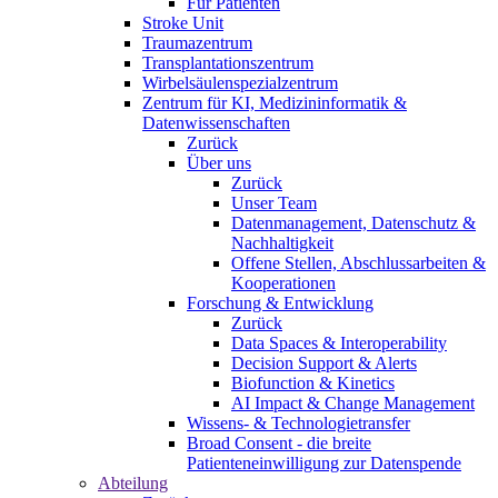
Für Patienten
Stroke Unit
Traumazentrum
Transplantationszentrum
Wirbelsäulenspezialzentrum
Zentrum für KI, Medizininformatik &
Datenwissenschaften
Zurück
Über uns
Zurück
Unser Team
Datenmanagement, Datenschutz &
Nachhaltigkeit
Offene Stellen, Abschlussarbeiten &
Kooperationen
Forschung & Entwicklung
Zurück
Data Spaces & Interoperability
Decision Support & Alerts
Biofunction & Kinetics
AI Impact & Change Management
Wissens- & Technologietransfer
Broad Consent - die breite
Patienteneinwilligung zur Datenspende
Abteilung