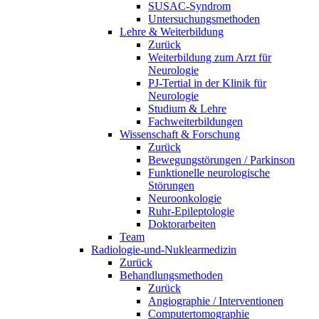
SUSAC-Syndrom
Untersuchungsmethoden
Lehre & Weiterbildung
Zurück
Weiterbildung zum Arzt für
Neurologie
PJ-Tertial in der Klinik für
Neurologie
Studium & Lehre
Fachweiterbildungen
Wissenschaft & Forschung
Zurück
Bewegungstörungen / Parkinson
Funktionelle neurologische
Störungen
Neuroonkologie
Ruhr-Epileptologie
Doktorarbeiten
Team
Radiologie-und-Nuklearmedizin
Zurück
Behandlungsmethoden
Zurück
Angiographie / Interventionen
Computertomographie