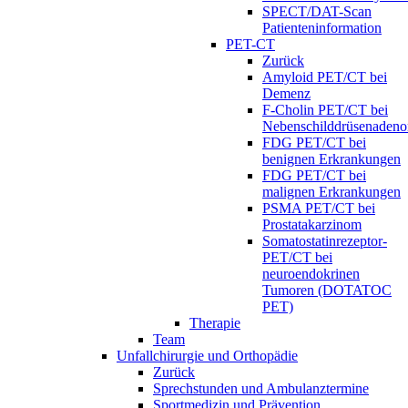
SPECT/DAT-Scan
Patienteninformation
PET-CT
Zurück
Amyloid PET/CT bei
Demenz
F-Cholin PET/CT bei
Nebenschilddrüsenaden
FDG PET/CT bei
benignen Erkrankungen
FDG PET/CT bei
malignen Erkrankungen
PSMA PET/CT bei
Prostatakarzinom
Somatostatinrezeptor-
PET/CT bei
neuroendokrinen
Tumoren (DOTATOC
PET)
Therapie
Team
Unfallchirurgie und Orthopädie
Zurück
Sprechstunden und Ambulanztermine
Sportmedizin und Prävention