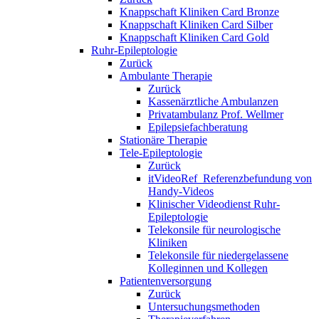
Knappschaft Kliniken Card Bronze
Knappschaft Kliniken Card Silber
Knappschaft Kliniken Card Gold
Ruhr-Epileptologie
Zurück
Ambulante Therapie
Zurück
Kassenärztliche Ambulanzen
Privatambulanz Prof. Wellmer
Epilepsiefachberatung
Stationäre Therapie
Tele-Epileptologie
Zurück
itVideoRef_Referenzbefundung von
Handy-Videos
Klinischer Videodienst Ruhr-
Epileptologie
Telekonsile für neurologische
Kliniken
Telekonsile für niedergelassene
Kolleginnen und Kollegen
Patientenversorgung
Zurück
Untersuchungsmethoden