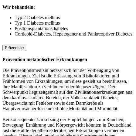
Wir behandeln:
Typ 2 Diabetes mellitus
Typ 1 Diabetes mellitus
Posttransplantationsdiabetes
Corticoid-Diabetes, Hepatogener und Pankreopriver Diabetes
Prävention
Prävention metabolischer Erkrankungen
Die Präventionsmedizin befasst sich mit der Vorbeugung von
Erkrankungen. Ziel ist die Erfassung von Risikofaktoren und
Frühformen von Erkrankungen, um diese gezielt zu beeinflussen,
ihre Manifestation zu verhindern oder hinauszuzögern. Der
Schwerpunkt liegt zeitgemäß auf den Zivilisationserkrankungen aus
dem kardiovaskulären Bereich, der Volkskrankheit Diabetes,
Übergewicht mit Fettleber sowie dem Darmkrebs als
Hauptverursacher für eine erhöhte Mortalität und Morbidität.
Bei konsequenter Umsetzung der Empfehlungen zum Rauchen,
Bewegung, Ernährung und Körpergewicht könnten in Deutschland
fast die Hälfte der atherosklerotischen Erkrankungen vermieden
werden. Hierzu wird interdisziplinär mit Gastroenterologen,