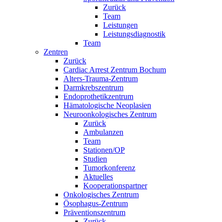
Zurück
Team
Leistungen
Leistungsdiagnostik
Team
Zentren
Zurück
Cardiac Arrest Zentrum Bochum
Alters-Trauma-Zentrum
Darmkrebszentrum
Endoprothetikzentrum
Hämatologische Neoplasien
Neuroonkologisches Zentrum
Zurück
Ambulanzen
Team
Stationen/OP
Studien
Tumorkonferenz
Aktuelles
Kooperationspartner
Onkologisches Zentrum
Ösophagus-Zentrum
Präventionszentrum
Zurück