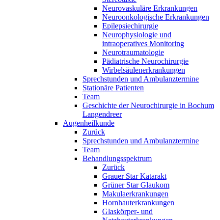
Neurovaskuläre Erkrankungen
Neuroonkologische Erkrankungen
Epilepsiechirurgie
Neurophysiologie und
intraoperatives Monitoring
Neurotraumatologie
Pädiatrische Neurochirurgie
Wirbelsäulenerkrankungen
Sprechstunden und Ambulanztermine
Stationäre Patienten
Team
Geschichte der Neurochirurgie in Bochum
Langendreer
Augenheilkunde
Zurück
Sprechstunden und Ambulanztermine
Team
Behandlungsspektrum
Zurück
Grauer Star Katarakt
Grüner Star Glaukom
Makulaerkrankungen
Hornhauterkrankungen
Glaskörper- und