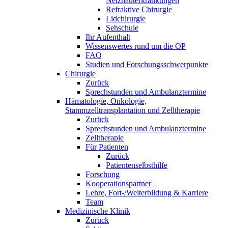
Netzhauterkrankungen
Refraktive Chirurgie
Lidchirurgie
Sehschule
Ihr Aufenthalt
Wissenswertes rund um die OP
FAQ
Studien und Forschungsschwerpunkte
Chirurgie
Zurück
Sprechstunden und Ambulanztermine
Hämatologie, Onkologie,
Stammzelltransplantation und Zelltherapie
Zurück
Sprechstunden und Ambulanztermine
Zelltherapie
Für Patienten
Zurück
Patientenselbsthilfe
Forschung
Kooperationspartner
Lehre, Fort-/Weiterbildung & Karriere
Team
Medizinische Klinik
Zurück