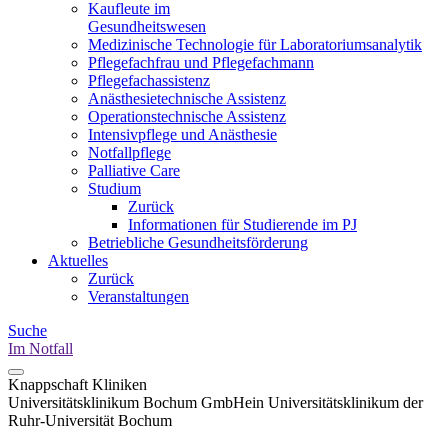
Kaufleute im
Gesundheitswesen
Medizinische Technologie für Laboratoriumsanalytik
Pflegefachfrau und Pflegefachmann
Pflegefachassistenz
Anästhesietechnische Assistenz
Operationstechnische Assistenz
Intensivpflege und Anästhesie
Notfallpflege
Palliative Care
Studium
Zurück
Informationen für Studierende im PJ
Betriebliche Gesundheitsförderung
Aktuelles
Zurück
Veranstaltungen
Suche
Im Notfall
Knappschaft Kliniken
Universitätsklinikum Bochum GmbH
ein Universitätsklinikum der
Ruhr-Universität Bochum