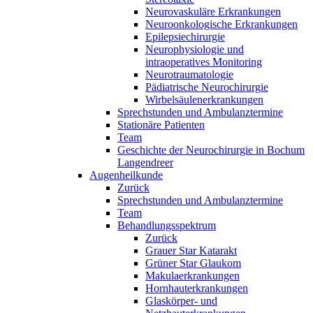
Neurovaskuläre Erkrankungen
Neuroonkologische Erkrankungen
Epilepsiechirurgie
Neurophysiologie und
intraoperatives Monitoring
Neurotraumatologie
Pädiatrische Neurochirurgie
Wirbelsäulenerkrankungen
Sprechstunden und Ambulanztermine
Stationäre Patienten
Team
Geschichte der Neurochirurgie in Bochum
Langendreer
Augenheilkunde
Zurück
Sprechstunden und Ambulanztermine
Team
Behandlungsspektrum
Zurück
Grauer Star Katarakt
Grüner Star Glaukom
Makulaerkrankungen
Hornhauterkrankungen
Glaskörper- und