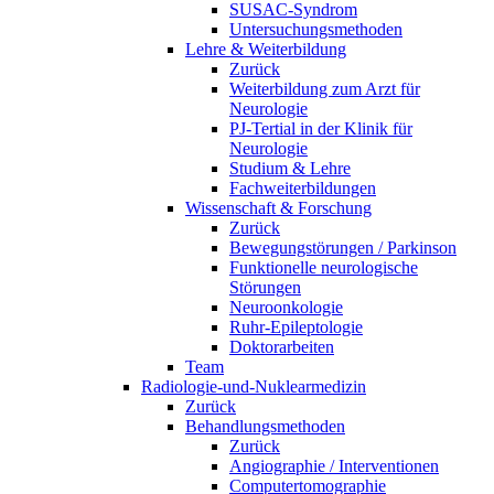
SUSAC-Syndrom
Untersuchungsmethoden
Lehre & Weiterbildung
Zurück
Weiterbildung zum Arzt für
Neurologie
PJ-Tertial in der Klinik für
Neurologie
Studium & Lehre
Fachweiterbildungen
Wissenschaft & Forschung
Zurück
Bewegungstörungen / Parkinson
Funktionelle neurologische
Störungen
Neuroonkologie
Ruhr-Epileptologie
Doktorarbeiten
Team
Radiologie-und-Nuklearmedizin
Zurück
Behandlungsmethoden
Zurück
Angiographie / Interventionen
Computertomographie