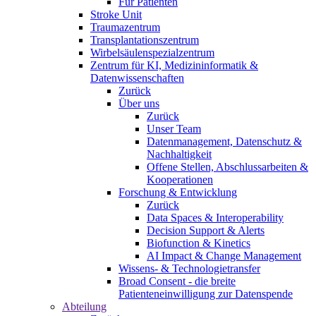
Für Patienten
Stroke Unit
Traumazentrum
Transplantationszentrum
Wirbelsäulenspezialzentrum
Zentrum für KI, Medizininformatik &
Datenwissenschaften
Zurück
Über uns
Zurück
Unser Team
Datenmanagement, Datenschutz &
Nachhaltigkeit
Offene Stellen, Abschlussarbeiten &
Kooperationen
Forschung & Entwicklung
Zurück
Data Spaces & Interoperability
Decision Support & Alerts
Biofunction & Kinetics
AI Impact & Change Management
Wissens- & Technologietransfer
Broad Consent - die breite
Patienteneinwilligung zur Datenspende
Abteilung