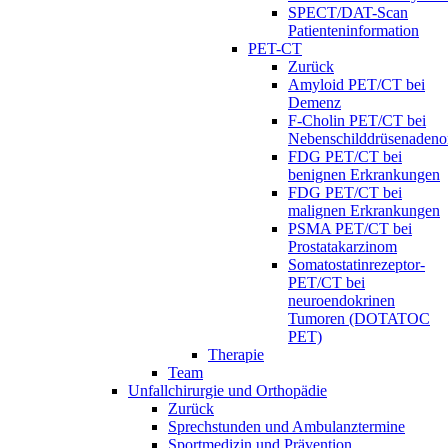
SPECT/DAT-Scan
Patienteninformation
PET-CT
Zurück
Amyloid PET/CT bei
Demenz
F-Cholin PET/CT bei
Nebenschilddrüsenaden
FDG PET/CT bei
benignen Erkrankungen
FDG PET/CT bei
malignen Erkrankungen
PSMA PET/CT bei
Prostatakarzinom
Somatostatinrezeptor-
PET/CT bei
neuroendokrinen
Tumoren (DOTATOC
PET)
Therapie
Team
Unfallchirurgie und Orthopädie
Zurück
Sprechstunden und Ambulanztermine
Sportmedizin und Prävention