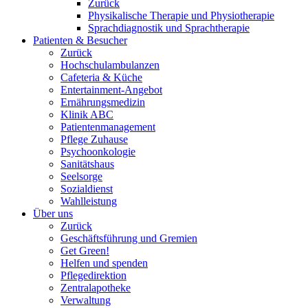
Zurück
Physikalische Therapie und Physiotherapie
Sprachdiagnostik und Sprachtherapie
Patienten & Besucher
Zurück
Hochschulambulanzen
Cafeteria & Küche
Entertainment-Angebot
Ernährungsmedizin
Klinik ABC
Patientenmanagement
Pflege Zuhause
Psychoonkologie
Sanitätshaus
Seelsorge
Sozialdienst
Wahlleistung
Über uns
Zurück
Geschäftsführung und Gremien
Get Green!
Helfen und spenden
Pflegedirektion
Zentralapotheke
Verwaltung