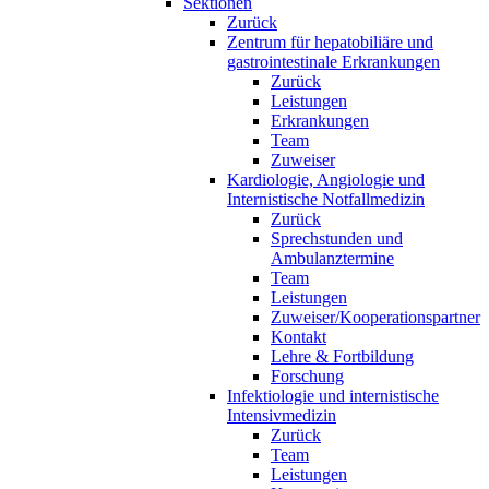
Sektionen
Zurück
Zentrum für hepatobiliäre und
gastrointestinale Erkrankungen
Zurück
Leistungen
Erkrankungen
Team
Zuweiser
Kardiologie, Angiologie und
Internistische Notfallmedizin
Zurück
Sprechstunden und
Ambulanztermine
Team
Leistungen
Zuweiser/Kooperationspartner
Kontakt
Lehre & Fortbildung
Forschung
Infektiologie und internistische
Intensivmedizin
Zurück
Team
Leistungen