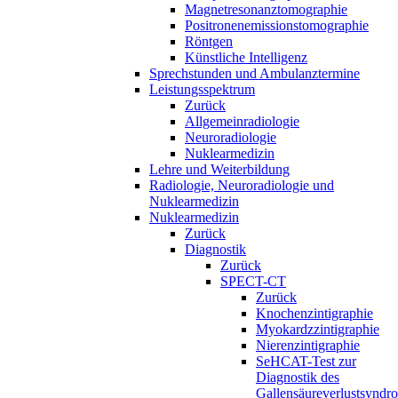
Magnetresonanztomographie
Positronenemissionstomographie
Röntgen
Künstliche Intelligenz
Sprechstunden und Ambulanztermine
Leistungsspektrum
Zurück
Allgemeinradiologie
Neuroradiologie
Nuklearmedizin
Lehre und Weiterbildung
Radiologie, Neuroradiologie und
Nuklearmedizin
Nuklearmedizin
Zurück
Diagnostik
Zurück
SPECT-CT
Zurück
Knochenzintigraphie
Myokardzzintigraphie
Nierenzintigraphie
SeHCAT-Test zur
Diagnostik des
Gallensäureverlustsyndr