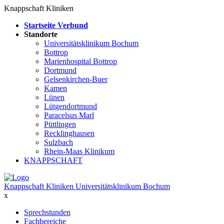
Knappschaft Kliniken
Startseite Verbund
Standorte
Universitätsklinikum Bochum
Bottrop
Marienhospital Bottrop
Dortmund
Gelsenkirchen-Buer
Kamen
Lünen
Lütgendortmund
Paracelsus Marl
Püttlingen
Recklinghausen
Sulzbach
Rhein-Maas Klinikum
KNAPPSCHAFT
Knappschaft Kliniken Universitätsklinikum Bochum
x
Sprechstunden
Fachbereiche