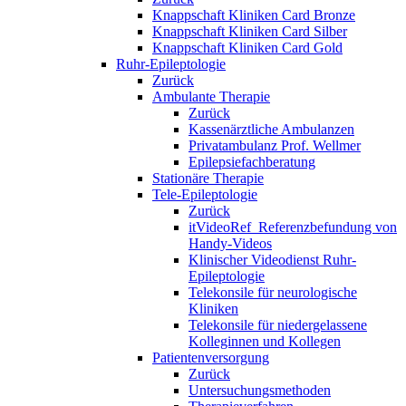
Knappschaft Kliniken Card Bronze
Knappschaft Kliniken Card Silber
Knappschaft Kliniken Card Gold
Ruhr-Epileptologie
Zurück
Ambulante Therapie
Zurück
Kassenärztliche Ambulanzen
Privatambulanz Prof. Wellmer
Epilepsiefachberatung
Stationäre Therapie
Tele-Epileptologie
Zurück
itVideoRef_Referenzbefundung von
Handy-Videos
Klinischer Videodienst Ruhr-
Epileptologie
Telekonsile für neurologische
Kliniken
Telekonsile für niedergelassene
Kolleginnen und Kollegen
Patientenversorgung
Zurück
Untersuchungsmethoden