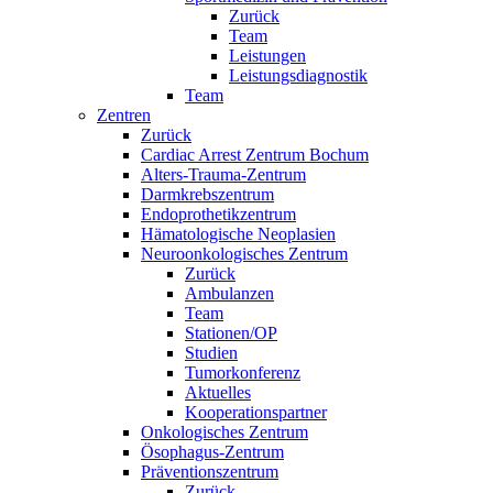
Zurück
Team
Leistungen
Leistungsdiagnostik
Team
Zentren
Zurück
Cardiac Arrest Zentrum Bochum
Alters-Trauma-Zentrum
Darmkrebszentrum
Endoprothetikzentrum
Hämatologische Neoplasien
Neuroonkologisches Zentrum
Zurück
Ambulanzen
Team
Stationen/OP
Studien
Tumorkonferenz
Aktuelles
Kooperationspartner
Onkologisches Zentrum
Ösophagus-Zentrum
Präventionszentrum
Zurück