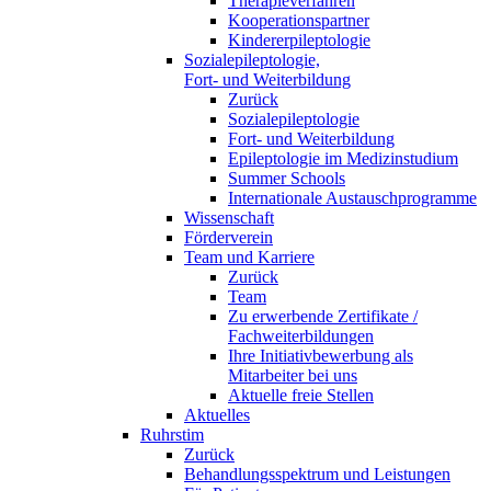
Therapieverfahren
Kooperationspartner
Kindererpileptologie
Sozialepileptologie,
Fort- und Weiterbildung
Zurück
Sozialepileptologie
Fort- und Weiterbildung
Epileptologie im Medizinstudium
Summer Schools
Internationale Austauschprogramme
Wissenschaft
Förderverein
Team und Karriere
Zurück
Team
Zu erwerbende Zertifikate /
Fachweiterbildungen
Ihre Initiativbewerbung als
Mitarbeiter bei uns
Aktuelle freie Stellen
Aktuelles
Ruhrstim
Zurück
Behandlungsspektrum und Leistungen