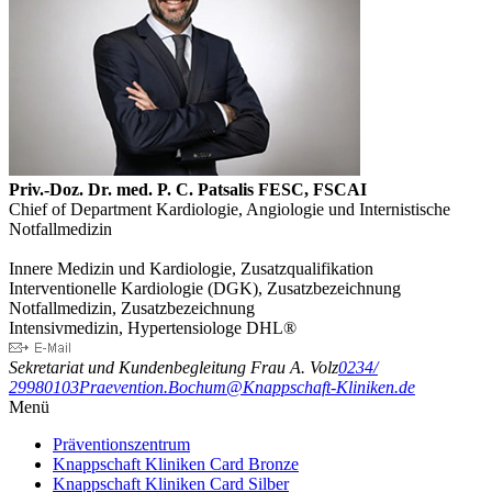
Priv.-Doz. Dr. med. P. C. Patsalis FESC, FSCAI
Chief of Department Kardiologie, Angiologie und Internistische
Notfallmedizin
Innere Medizin und Kardiologie, Zusatzqualifikation
Interventionelle Kardiologie (DGK), Zusatzbezeichnung
Notfallmedizin, Zusatzbezeichnung
Intensivmedizin, Hypertensiologe DHL®
Sekretariat und Kundenbegleitung Frau A. Volz
0234/
29980103
Praevention.Bochum@Knappschaft-Kliniken.de
Menü
Präventionszentrum
Knappschaft Kliniken Card Bronze
Knappschaft Kliniken Card Silber