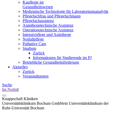
Kaufleute im
Gesundheitswesen
Medizinische Technologie für Laboratoriumsanalytik
Pflegefachfrau und Pflegefachmann
Pflegefachassistenz
Anästhesietechnische Assistenz
Operationstechnische Assistenz
Intensivpflege und Anästhesie
Notfallpflege
Palliative Care
Studium
Zurück
Informationen für Studierende im PJ
Betriebliche Gesundheitsförderung
Aktuelles
Zurück
Veranstaltungen
Suche
Im Notfall
Knappschaft Kliniken
Universitätsklinikum Bochum GmbH
ein Universitätsklinikum der
Ruhr-Universität Bochum