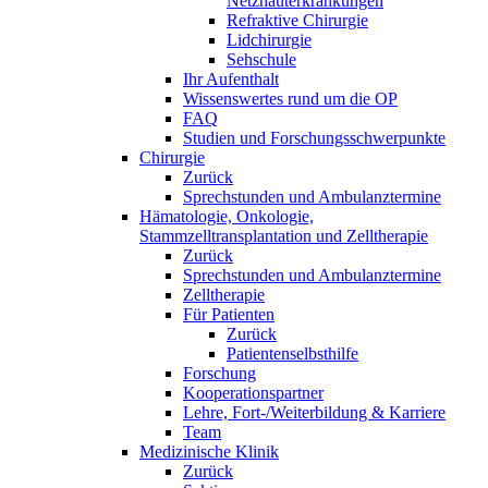
Netzhauterkrankungen
Refraktive Chirurgie
Lidchirurgie
Sehschule
Ihr Aufenthalt
Wissenswertes rund um die OP
FAQ
Studien und Forschungsschwerpunkte
Chirurgie
Zurück
Sprechstunden und Ambulanztermine
Hämatologie, Onkologie,
Stammzelltransplantation und Zelltherapie
Zurück
Sprechstunden und Ambulanztermine
Zelltherapie
Für Patienten
Zurück
Patientenselbsthilfe
Forschung
Kooperationspartner
Lehre, Fort-/Weiterbildung & Karriere
Team
Medizinische Klinik
Zurück