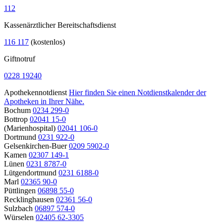
112
Kassenärztlicher Bereitschaftsdienst
116 117
(kostenlos)
Giftnotruf
0228 19240
Apothekennotdienst
Hier finden Sie einen Notdienstkalender der
Apotheken in Ihrer Nähe.
Bochum
0234 299-0
Bottrop
02041 15-0
(Marienhospital)
02041 106-0
Dortmund
0231 922-0
Gelsenkirchen-Buer
0209 5902-0
Kamen
02307 149-1
Lünen
0231 8787-0
Lütgendortmund
0231 6188-0
Marl
02365 90-0
Püttlingen
06898 55-0
Recklinghausen
02361 56-0
Sulzbach
06897 574-0
Würselen
02405 62-3305