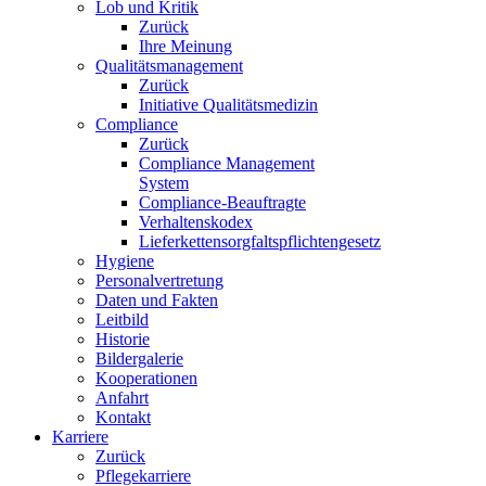
Lob und Kritik
Zurück
Ihre Meinung
Qualitätsmanagement
Zurück
Initiative Qualitätsmedizin
Compliance
Zurück
Compliance Management
System
Compliance-Beauftragte
Verhaltenskodex
Lieferkettensorgfaltspflichtengesetz
Hygiene
Personalvertretung
Daten und Fakten
Leitbild
Historie
Bildergalerie
Kooperationen
Anfahrt
Kontakt
Karriere
Zurück
Pflegekarriere