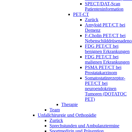
SPECT/DAT-Scan
Patienteninformation
PET-CT
Zurück
Amyloid PET/CT bei
Demenz
F-Cholin PET/CT bei
Nebenschilddrüsenaden
FDG PET/CT bei
benignen Erkrankungen
FDG PET/CT bei
malignen Erkrankungen
PSMA PET/CT bei
Prostatakarzinom
Somatostatinrezeptor-
PET/CT bei
neuroendokrinen
Tumoren (DOTATOC
PET)
Therapie
Team
Unfallchirurgie und Orthopädie
Zurück
Sprechstunden und Ambulanztermine
Sportmedizin und Prävention