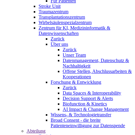
Für Patienten
Stroke Unit
Traumazentrum
Transplantationszentrum
Wirbelsäulenspezialzentrum
Zentrum für KI, Medizininformatik &
Datenwissenschaften
Zurück
Über uns
Zurück
Unser Team
Datenmanagement, Datenschutz &
Nachhaltigkeit
Offene Stellen, Abschlussarbeiten &
Kooperationen
Forschung & Entwicklung
Zurück
Data Spaces & Interoperability
Decision Support & Alerts
Biofunction & Kinetics
AI Impact & Change Management
Wissens- & Technologietransfer
Broad Consent - die breite
Patienteneinwilligung zur Datenspende
Abteilung