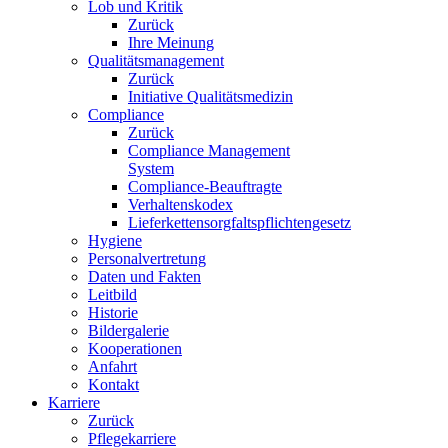
Lob und Kritik
Zurück
Ihre Meinung
Qualitätsmanagement
Zurück
Initiative Qualitätsmedizin
Compliance
Zurück
Compliance Management
System
Compliance-Beauftragte
Verhaltenskodex
Lieferkettensorgfaltspflichtengesetz
Hygiene
Personalvertretung
Daten und Fakten
Leitbild
Historie
Bildergalerie
Kooperationen
Anfahrt
Kontakt
Karriere
Zurück
Pflegekarriere