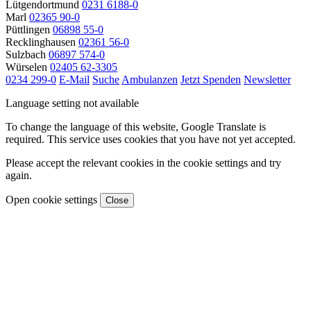
Lütgendortmund
0231 6188-0
Marl
02365 90-0
Püttlingen
06898 55-0
Recklinghausen
02361 56-0
Sulzbach
06897 574-0
Würselen
02405 62-3305
0234 299-0
E-Mail
Suche
Ambulanzen
Jetzt Spenden
Newsletter
Language setting not available
To change the language of this website, Google Translate is
required. This service uses cookies that you have not yet accepted.
Please accept the relevant cookies in the cookie settings and try
again.
Open cookie settings
Close