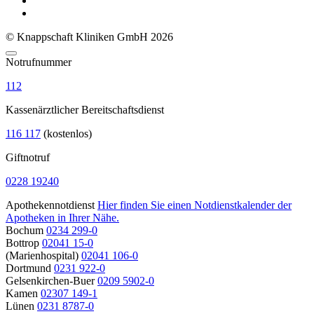
© Knappschaft Kliniken GmbH 2026
Notrufnummer
112
Kassenärztlicher Bereitschaftsdienst
116 117
(kostenlos)
Giftnotruf
0228 19240
Apothekennotdienst
Hier finden Sie einen Notdienstkalender der
Apotheken in Ihrer Nähe.
Bochum
0234 299-0
Bottrop
02041 15-0
(Marienhospital)
02041 106-0
Dortmund
0231 922-0
Gelsenkirchen-Buer
0209 5902-0
Kamen
02307 149-1
Lünen
0231 8787-0