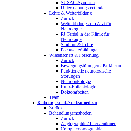
SUSAC-Syndrom
Untersuchungsmethoden
Lehre & Weiterbildung
Zurück
Weiterbildung zum Arzt für
Neurologie
PJ-Tertial in der Klinik für
Neurologie
Studium & Lehre
Fachweiterbildungen
Wissenschaft & Forschung
Zurück
Bewegungstörungen / Parkinson
Funktionelle neurologische
Störungen
Neuroonkologie
Ruhr-Epileptologie
Doktorarbeiten
Team
Radiologie-und-Nuklearmedizin
Zurück
Behandlungsmethoden
Zurück
Angiographie / Interventionen
Computertomographie