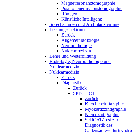
Magnetresonanztomographie
Positronenemissionstomographie
Röntgen
Künstliche Intelligenz
Sprechstunden und Ambulanztermine
Leistungsspektrum
Zurück
Allgemeinradiologie
Neuroradiologie
Nuklearmedizin
Lehre und Weiterbildung
Radiologie, Neuroradiologie und
Nuklearmedizin
Nuklearmedizin
Zurück
Diagnostik
Zurück
SPECT-CT
Zurück
Knochenzintigraphie
Myokardzzintigraphie
Nierenzintigraphie
SeHCAT-Test zur
Diagnostik des
Gallensäureverlustsyndr