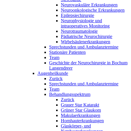
Neurovaskuläre Erkrankungen
Neuroonkologische Erkrankungen
Epilepsiechirurgie
Neurophysiologie und
intraoperatives Monitoring
Neurotraumatologie
Pädiatrische Neurochirurgie
Wirbelsäulenerkrankungen
Sprechstunden und Ambulanztermine
Stationäre Patienten
Team
Geschichte der Neurochirurgie in Bochum
Langendreer
Augenheilkunde
Zurück
Sprechstunden und Ambulanztermine
Team
Behandlungsspektrum
Zurück
Grauer Star Katarakt
Grüner Star Glaukom
Makulaerkrankungen
Hornhauterkrankungen
Glaskörper- und