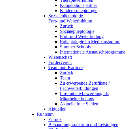
Therapieverfahren
Kooperationspartner
Kindererpileptologie
Sozialepileptologie,
Fort- und Weiterbildung
Zurück
Sozialepileptologie
Fort- und Weiterbildung
Epileptologie im Medizinstudium
Summer Schools
Internationale Austauschprogramme
Wissenschaft
Förderverein
Team und Karriere
Zurück
Team
Zu erwerbende Zertifikate /
Fachweiterbildungen
Ihre Initiativbewerbung als
Mitarbeiter bei uns
Aktuelle freie Stellen
Aktuelles
Ruhrstim
Zurück
Behandlungsspektrum und Leistungen