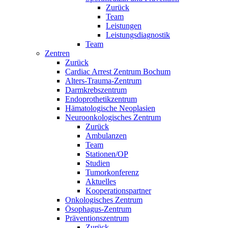
Zurück
Team
Leistungen
Leistungsdiagnostik
Team
Zentren
Zurück
Cardiac Arrest Zentrum Bochum
Alters-Trauma-Zentrum
Darmkrebszentrum
Endoprothetikzentrum
Hämatologische Neoplasien
Neuroonkologisches Zentrum
Zurück
Ambulanzen
Team
Stationen/OP
Studien
Tumorkonferenz
Aktuelles
Kooperationspartner
Onkologisches Zentrum
Ösophagus-Zentrum
Präventionszentrum
Zurück