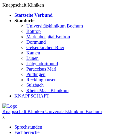
Knappschaft Kliniken
Startseite Verbund
Standorte
Universitätsklinikum Bochum
Bottrop
Marienhospital Bottrop
Dortmund
Gelsenkirchen-Buer
Kamen
Lünen
Lütgendortmund
Paracelsus Marl
Püttlingen
Recklinghausen
Sulzbach
Rhein-Maas Klinikum
KNAPPSCHAFT
Knappschaft Kliniken Universitätsklinikum Bochum
x
Sprechstunden
Fachbereiche