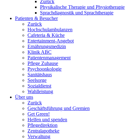
Zurück
Physikalische Therapie und Physiotherapie
Sprachdiagnostik und Sprachtherapie
Patienten & Besucher
Zurück
Hochschulambulanzen
Cafeteria & Küche
Entertainment-Angebot
Ernährungsmedizin
Klinik ABC
Patientenmanagement
Pflege Zuhause
Psychoonkologie
Sanitätshaus
Seelsorge
Sozialdienst
Wahlleistung
Über uns
Zurück
Geschäftsführung und Gremien
Get Green!
Helfen und spenden
Pflegedirektion
Zentralapotheke
Verwaltung