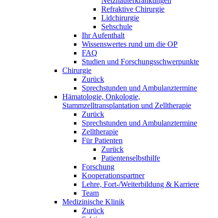
Netzhauterkrankungen
Refraktive Chirurgie
Lidchirurgie
Sehschule
Ihr Aufenthalt
Wissenswertes rund um die OP
FAQ
Studien und Forschungsschwerpunkte
Chirurgie
Zurück
Sprechstunden und Ambulanztermine
Hämatologie, Onkologie,
Stammzelltransplantation und Zelltherapie
Zurück
Sprechstunden und Ambulanztermine
Zelltherapie
Für Patienten
Zurück
Patientenselbsthilfe
Forschung
Kooperationspartner
Lehre, Fort-/Weiterbildung & Karriere
Team
Medizinische Klinik
Zurück