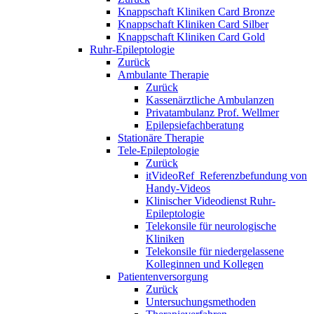
Knappschaft Kliniken Card Bronze
Knappschaft Kliniken Card Silber
Knappschaft Kliniken Card Gold
Ruhr-Epileptologie
Zurück
Ambulante Therapie
Zurück
Kassenärztliche Ambulanzen
Privatambulanz Prof. Wellmer
Epilepsiefachberatung
Stationäre Therapie
Tele-Epileptologie
Zurück
itVideoRef_Referenzbefundung von
Handy-Videos
Klinischer Videodienst Ruhr-
Epileptologie
Telekonsile für neurologische
Kliniken
Telekonsile für niedergelassene
Kolleginnen und Kollegen
Patientenversorgung
Zurück
Untersuchungsmethoden