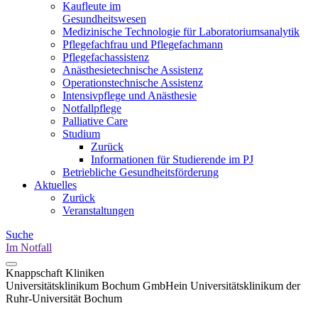
Kaufleute im
Gesundheitswesen
Medizinische Technologie für Laboratoriumsanalytik
Pflegefachfrau und Pflegefachmann
Pflegefachassistenz
Anästhesietechnische Assistenz
Operationstechnische Assistenz
Intensivpflege und Anästhesie
Notfallpflege
Palliative Care
Studium
Zurück
Informationen für Studierende im PJ
Betriebliche Gesundheitsförderung
Aktuelles
Zurück
Veranstaltungen
Suche
Im Notfall
Knappschaft Kliniken
Universitätsklinikum Bochum GmbH
ein Universitätsklinikum der
Ruhr-Universität Bochum