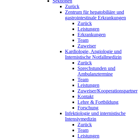
Sektionen
Zurück
Zentrum für hepatobiliäre und
gastrointestinale Erkrankungen
Zurück
Leistungen
Erkrankungen
Team
Zuweiser
Kardiologie, Angiologie und
Internistische Notfallmedizin
Zurück
Sprechstunden und
Ambulanztermine
Team
Leistungen
Zuweiser/Kooperationspartner
Kontakt
Lehre & Fortbildung
Forschung
Infektiologie und internistische
Intensivmedizin
Zurück
Team
Leistungen