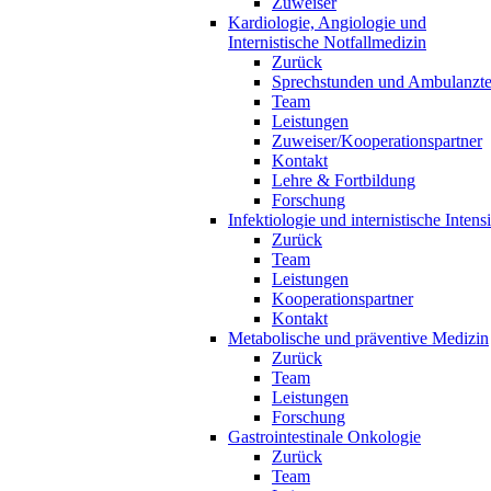
Zuweiser
Kardiologie, Angiologie und
Internistische Notfallmedizin
Zurück
Sprechstunden und Ambulanzt
Team
Leistungen
Zuweiser/Kooperationspartner
Kontakt
Lehre & Fortbildung
Forschung
Infektiologie und internistische Inten
Zurück
Team
Leistungen
Kooperationspartner
Kontakt
Metabolische und präventive Medizin
Zurück
Team
Leistungen
Forschung
Gastrointestinale Onkologie
Zurück
Team