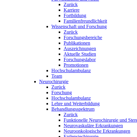
Zurück
Karriere
Fortbildung
Familienfreundlichkeit
Wissenschaft und Forschung
Zurück
Forschungsbereiche
Publikationen
Auszeichnungen
Aktuelle Studien
Forschungslabor
Promotionen
Hochschulambulanz
Team
Neurochirurgie
Zurück
Forschung
Hochschulambulanz
Lehre und Weiterbildung
Behandlungsspektrum
Zurück
Funktionelle Neurochirurgie und Ster
Neurovaskuläre Erkrankungen
Neuroonkologische Erkrankungen
Epilepsiechirurgie