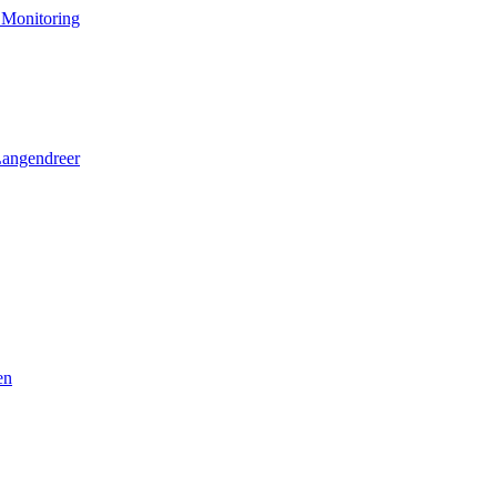
 Monitoring
Langendreer
en