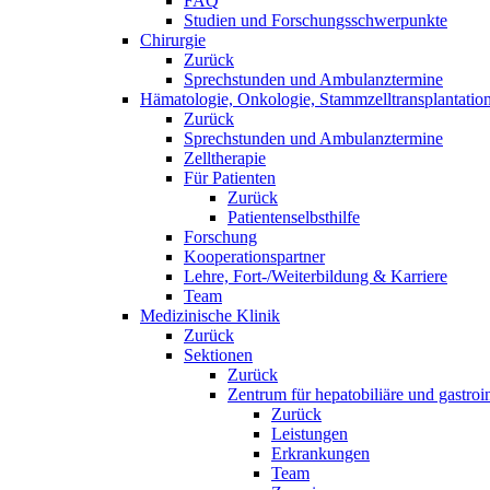
FAQ
Studien und Forschungsschwerpunkte
Chirurgie
Zurück
Sprechstunden und Ambulanztermine
Hämatologie, Onkologie, Stammzelltransplantation
Zurück
Sprechstunden und Ambulanztermine
Zelltherapie
Für Patienten
Zurück
Patientenselbsthilfe
Forschung
Kooperationspartner
Lehre, Fort-/Weiterbildung & Karriere
Team
Medizinische Klinik
Zurück
Sektionen
Zurück
Zentrum für hepatobiliäre und gastroi
Zurück
Leistungen
Erkrankungen
Team