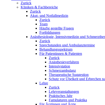
Zurück
Kliniken & Fachbereiche
Zurück
Akut- und Notfallmedizin
Zurück
Team
Häufig gestellte Fragen
Fortbildungen
Anästhesiologie, Intensivmedizin und Schmerzther
Zurück
Sprechstunden und Ambulanztermine
Behandlungsspektrum
Für Patientinnen & Patienten
Zurück
Anästhesieverfahren
Intensivstation
Schmerzambulanz
Therapeutische Suggestion
Schutz vor Übelkeit und Erbrechen na
Lehre
Zurück
Lehrveranstaltungen
Praktisches Jahr
Famulaturen und Praktika
Für Ärztinnen und Ärzte