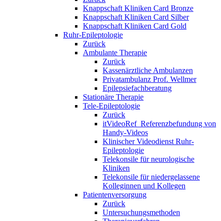
Knappschaft Kliniken Card Bronze
Knappschaft Kliniken Card Silber
Knappschaft Kliniken Card Gold
Ruhr-Epileptologie
Zurück
Ambulante Therapie
Zurück
Kassenärztliche Ambulanzen
Privatambulanz Prof. Wellmer
Epilepsiefachberatung
Stationäre Therapie
Tele-Epileptologie
Zurück
itVideoRef_Referenzbefundung von
Handy-Videos
Klinischer Videodienst Ruhr-
Epileptologie
Telekonsile für neurologische
Kliniken
Telekonsile für niedergelassene
Kolleginnen und Kollegen
Patientenversorgung
Zurück
Untersuchungsmethoden