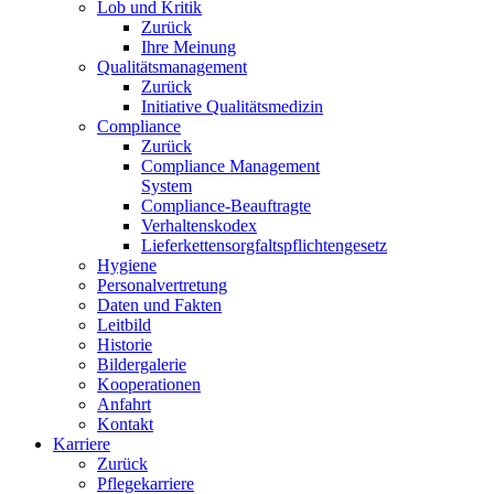
Lob und Kritik
Zurück
Ihre Meinung
Qualitätsmanagement
Zurück
Initiative Qualitätsmedizin
Compliance
Zurück
Compliance Management
System
Compliance-Beauftragte
Verhaltenskodex
Lieferkettensorgfaltspflichtengesetz
Hygiene
Personalvertretung
Daten und Fakten
Leitbild
Historie
Bildergalerie
Kooperationen
Anfahrt
Kontakt
Karriere
Zurück
Pflegekarriere