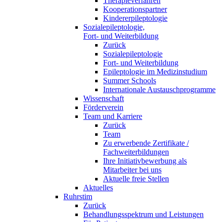
Therapieverfahren
Kooperationspartner
Kindererpileptologie
Sozialepileptologie,
Fort- und Weiterbildung
Zurück
Sozialepileptologie
Fort- und Weiterbildung
Epileptologie im Medizinstudium
Summer Schools
Internationale Austauschprogramme
Wissenschaft
Förderverein
Team und Karriere
Zurück
Team
Zu erwerbende Zertifikate /
Fachweiterbildungen
Ihre Initiativbewerbung als
Mitarbeiter bei uns
Aktuelle freie Stellen
Aktuelles
Ruhrstim
Zurück
Behandlungsspektrum und Leistungen