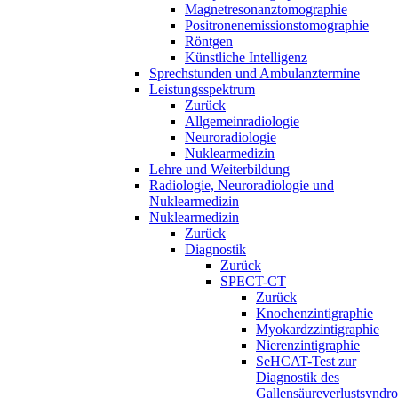
Magnetresonanztomographie
Positronenemissionstomographie
Röntgen
Künstliche Intelligenz
Sprechstunden und Ambulanztermine
Leistungsspektrum
Zurück
Allgemeinradiologie
Neuroradiologie
Nuklearmedizin
Lehre und Weiterbildung
Radiologie, Neuroradiologie und
Nuklearmedizin
Nuklearmedizin
Zurück
Diagnostik
Zurück
SPECT-CT
Zurück
Knochenzintigraphie
Myokardzzintigraphie
Nierenzintigraphie
SeHCAT-Test zur
Diagnostik des
Gallensäureverlustsyndr