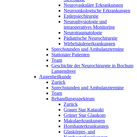
Neurovaskuläre Erkrankungen
Neuroonkologische Erkrankungen
Epilepsiechirurgie
Neurophysiologie und
intraoperatives Monitoring
Neurotraumatologie
Pädiatrische Neurochirurgie
Wirbelsäulenerkrankungen
Sprechstunden und Ambulanztermine
Stationäre Patienten
Team
Geschichte der Neurochirurgie in Bochum
Langendreer
Augenheilkunde
Zurück
Sprechstunden und Ambulanztermine
Team
Behandlungsspektrum
Zurück
Grauer Star Katarakt
Grüner Star Glaukom
Makulaerkrankungen
Hornhauterkrankungen
Glaskörper- und