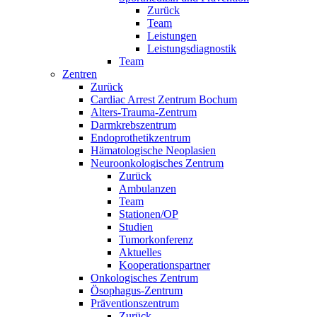
Zurück
Team
Leistungen
Leistungsdiagnostik
Team
Zentren
Zurück
Cardiac Arrest Zentrum Bochum
Alters-Trauma-Zentrum
Darmkrebszentrum
Endoprothetikzentrum
Hämatologische Neoplasien
Neuroonkologisches Zentrum
Zurück
Ambulanzen
Team
Stationen/OP
Studien
Tumorkonferenz
Aktuelles
Kooperationspartner
Onkologisches Zentrum
Ösophagus-Zentrum
Präventionszentrum
Zurück