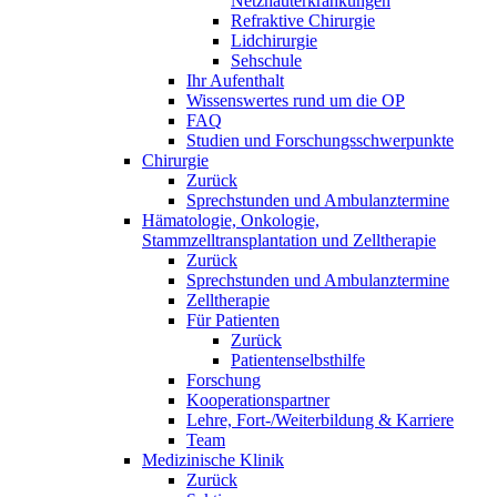
Netzhauterkrankungen
Refraktive Chirurgie
Lidchirurgie
Sehschule
Ihr Aufenthalt
Wissenswertes rund um die OP
FAQ
Studien und Forschungsschwerpunkte
Chirurgie
Zurück
Sprechstunden und Ambulanztermine
Hämatologie, Onkologie,
Stammzelltransplantation und Zelltherapie
Zurück
Sprechstunden und Ambulanztermine
Zelltherapie
Für Patienten
Zurück
Patientenselbsthilfe
Forschung
Kooperationspartner
Lehre, Fort-/Weiterbildung & Karriere
Team
Medizinische Klinik
Zurück