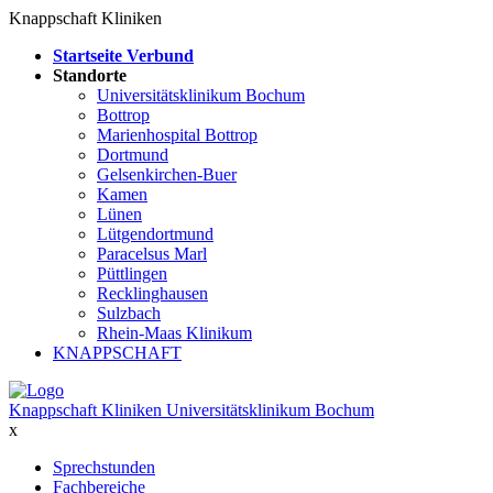
Knappschaft Kliniken
Startseite Verbund
Standorte
Universitätsklinikum Bochum
Bottrop
Marienhospital Bottrop
Dortmund
Gelsenkirchen-Buer
Kamen
Lünen
Lütgendortmund
Paracelsus Marl
Püttlingen
Recklinghausen
Sulzbach
Rhein-Maas Klinikum
KNAPPSCHAFT
Knappschaft Kliniken Universitätsklinikum Bochum
x
Sprechstunden
Fachbereiche