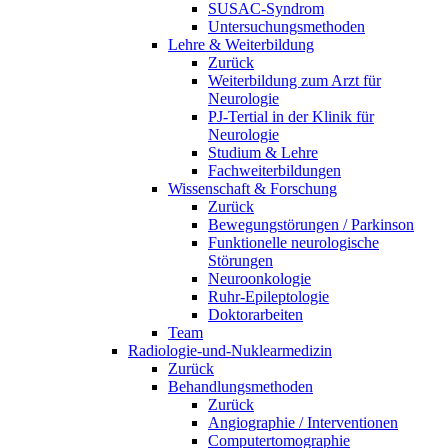
SUSAC-Syndrom
Untersuchungsmethoden
Lehre & Weiterbildung
Zurück
Weiterbildung zum Arzt für
Neurologie
PJ-Tertial in der Klinik für
Neurologie
Studium & Lehre
Fachweiterbildungen
Wissenschaft & Forschung
Zurück
Bewegungstörungen / Parkinson
Funktionelle neurologische
Störungen
Neuroonkologie
Ruhr-Epileptologie
Doktorarbeiten
Team
Radiologie-und-Nuklearmedizin
Zurück
Behandlungsmethoden
Zurück
Angiographie / Interventionen
Computertomographie