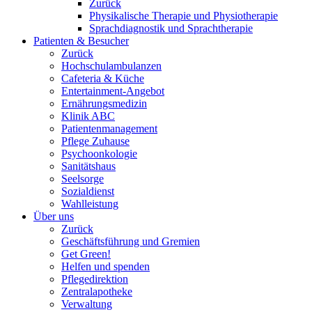
Zurück
Physikalische Therapie und Physiotherapie
Sprachdiagnostik und Sprachtherapie
Patienten & Besucher
Zurück
Hochschulambulanzen
Cafeteria & Küche
Entertainment-Angebot
Ernährungsmedizin
Klinik ABC
Patientenmanagement
Pflege Zuhause
Psychoonkologie
Sanitätshaus
Seelsorge
Sozialdienst
Wahlleistung
Über uns
Zurück
Geschäftsführung und Gremien
Get Green!
Helfen und spenden
Pflegedirektion
Zentralapotheke
Verwaltung