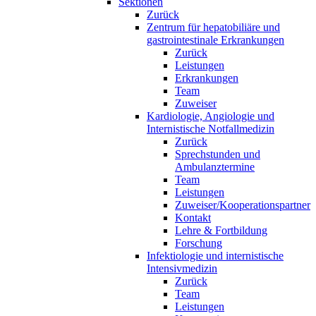
Sektionen
Zurück
Zentrum für hepatobiliäre und
gastrointestinale Erkrankungen
Zurück
Leistungen
Erkrankungen
Team
Zuweiser
Kardiologie, Angiologie und
Internistische Notfallmedizin
Zurück
Sprechstunden und
Ambulanztermine
Team
Leistungen
Zuweiser/Kooperationspartner
Kontakt
Lehre & Fortbildung
Forschung
Infektiologie und internistische
Intensivmedizin
Zurück
Team
Leistungen