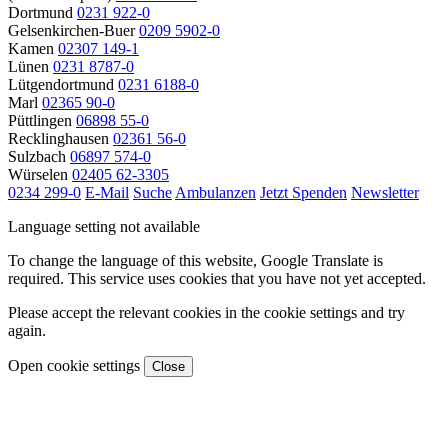
Dortmund
0231 922-0
Gelsenkirchen-Buer
0209 5902-0
Kamen
02307 149-1
Lünen
0231 8787-0
Lütgendortmund
0231 6188-0
Marl
02365 90-0
Püttlingen
06898 55-0
Recklinghausen
02361 56-0
Sulzbach
06897 574-0
Würselen
02405 62-3305
0234 299-0
E-Mail
Suche
Ambulanzen
Jetzt Spenden
Newsletter
Language setting not available
To change the language of this website, Google Translate is
required. This service uses cookies that you have not yet accepted.
Please accept the relevant cookies in the cookie settings and try
again.
Open cookie settings
Close