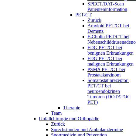
SPECT/DAT-Scan
Patienteninformation
PET-CT
Zurück
Amyloid PET/CT bei
Demenz
F-Cholin PET/CT bei
Nebenschilddrüsenaden
FDG PET/CT bei
benignen Erkrankungen
FDG PET/CT bei
malignen Erkrankungen
PSMA PET/CT bei
Prostatakarzinom
Somatostatinrezeptor-
PET/CT bei
neuroendokrinen
Tumoren (DOTATOC
PET)
Therapie
Team
Unfallchirurgie und Orthopädie
Zurück
Sprechstunden und Ambulanztermine
Sportmedizin und Prävention