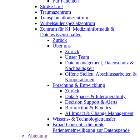
Für Patienten
Stroke Unit
Traumazentrum
Transplantationszentrum
Wirbelsäulenspezialzentrum
Zentrum für KI, Medizininformatik &
Datenwissenschaften
Zurück
Über uns
Zurück
Unser Team
Datenmanagement, Datenschutz &
Nachhaltigkeit
Offene Stellen, Abschlussarbeiten &
Kooperationen
Forschung & Entwicklung
Zurück
Data Spaces & Interoperability
Decision Support & Alerts
Biofunction & Kinetics
AI Impact & Change Management
Wissens- & Technologietransfer
Broad Consent - die breite
Patienteneinwilligung zur Datenspende
Abteilung