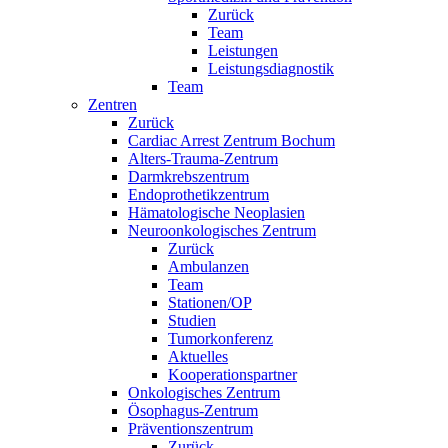
Zurück
Team
Leistungen
Leistungsdiagnostik
Team
Zentren
Zurück
Cardiac Arrest Zentrum Bochum
Alters-Trauma-Zentrum
Darmkrebszentrum
Endoprothetikzentrum
Hämatologische Neoplasien
Neuroonkologisches Zentrum
Zurück
Ambulanzen
Team
Stationen/OP
Studien
Tumorkonferenz
Aktuelles
Kooperationspartner
Onkologisches Zentrum
Ösophagus-Zentrum
Präventionszentrum
Zurück