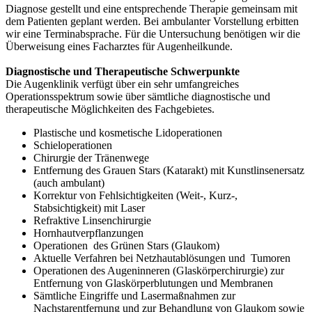
Diagnose gestellt und eine entsprechende Therapie gemeinsam mit
dem Patienten geplant werden. Bei ambulanter Vorstellung erbitten
wir eine Terminabsprache. Für die Untersuchung benötigen wir die
Überweisung eines Facharztes für Augenheilkunde.
Diagnostische und Therapeutische Schwerpunkte
Die Augenklinik verfügt über ein sehr umfangreiches
Operationsspektrum sowie über sämtliche diagnostische und
therapeutische Möglichkeiten des Fachgebietes.
Plastische und kosmetische Lidoperationen
Schieloperationen
Chirurgie der Tränenwege
Entfernung des Grauen Stars (Katarakt) mit Kunstlinsenersatz
(auch ambulant)
Korrektur von Fehlsichtigkeiten (Weit-, Kurz-,
Stabsichtigkeit) mit Laser
Refraktive Linsenchirurgie
Hornhautverpflanzungen
Operationen des Grünen Stars (Glaukom)
Aktuelle Verfahren bei Netzhautablösungen und Tumoren
Operationen des Augeninneren (Glaskörperchirurgie) zur
Entfernung von Glaskörperblutungen und Membranen
Sämtliche Eingriffe und Lasermaßnahmen zur
Nachstarentfernung und zur Behandlung von Glaukom sowie