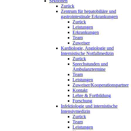
Sektionen
Zurück
Zentrum für hepatobiliäre und
gastrointestinale Erkrankungen
Zurück
Leistungen
Erkrankungen
Team
Zuweiser
Kardiologie, Angiologie und
Internistische Notfallmedizin
Zurück
Sprechstunden und
Ambulanztermine
Team
Leistungen
Zuweiser/Kooperationspartner
Kontakt
Lehre & Fortbildung
Forschung
Infektiologie und internistische
Intensivmedizin
Zurück
Team
Leistungen