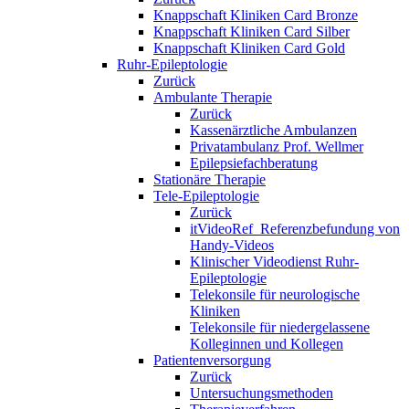
Knappschaft Kliniken Card Bronze
Knappschaft Kliniken Card Silber
Knappschaft Kliniken Card Gold
Ruhr-Epileptologie
Zurück
Ambulante Therapie
Zurück
Kassenärztliche Ambulanzen
Privatambulanz Prof. Wellmer
Epilepsiefachberatung
Stationäre Therapie
Tele-Epileptologie
Zurück
itVideoRef_Referenzbefundung von
Handy-Videos
Klinischer Videodienst Ruhr-
Epileptologie
Telekonsile für neurologische
Kliniken
Telekonsile für niedergelassene
Kolleginnen und Kollegen
Patientenversorgung
Zurück
Untersuchungsmethoden