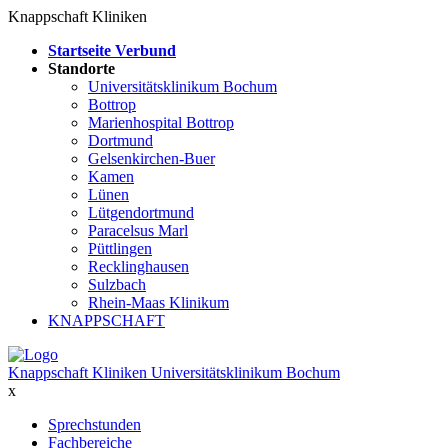
Knappschaft Kliniken
Startseite Verbund
Standorte
Universitätsklinikum Bochum
Bottrop
Marienhospital Bottrop
Dortmund
Gelsenkirchen-Buer
Kamen
Lünen
Lütgendortmund
Paracelsus Marl
Püttlingen
Recklinghausen
Sulzbach
Rhein-Maas Klinikum
KNAPPSCHAFT
Knappschaft Kliniken Universitätsklinikum Bochum
x
Sprechstunden
Fachbereiche