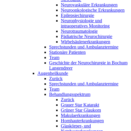
Neurovaskuläre Erkrankungen
Neuroonkologische Erkrankungen
Epilepsiechirurgie
Neurophysiologie und
intraoperatives Monitoring
Neurotraumatologie
Pädiatrische Neurochirurgie
Wirbelsäulenerkrankungen
Sprechstunden und Ambulanztermine
Stationäre Patienten
Team
Geschichte der Neurochirurgie in Bochum
Langendreer
Augenheilkunde
Zurück
Sprechstunden und Ambulanztermine
Team
Behandlungsspektrum
Zurück
Grauer Star Katarakt
Grüner Star Glaukom
Makulaerkrankungen
Hornhauterkrankungen
Glaskörper- und