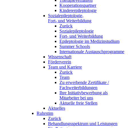
Therapieverfahren
Kooperationspartner
Kindererpileptologie
Sozialepileptologie,
Fort- und Weiterbildung
Zurück
Sozialepileptologie
Fort- und Weiterbildung
Epileptologie im Medizinstudium
Summer Schools
Internationale Austauschprogramme
Wissenschaft
Förderverein
Team und Karriere
Zurück
Team
Zu erwerbende Zertifikate /
Fachweiterbildungen
Ihre Initiativbewerbung als
Mitarbeiter bei uns
Aktuelle freie Stellen
Aktuelles
Ruhrstim
Zurück
Behandlungsspektrum und Leistungen