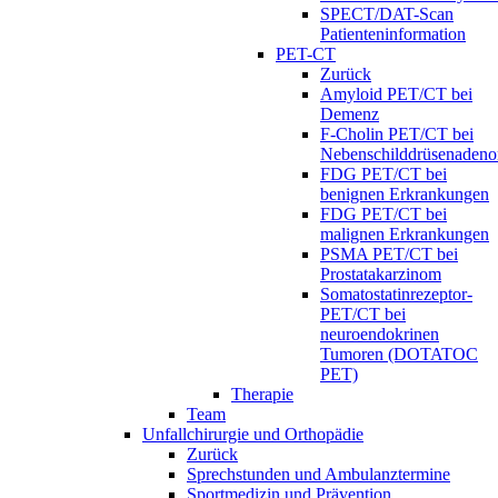
SPECT/DAT-Scan
Patienteninformation
PET-CT
Zurück
Amyloid PET/CT bei
Demenz
F-Cholin PET/CT bei
Nebenschilddrüsenaden
FDG PET/CT bei
benignen Erkrankungen
FDG PET/CT bei
malignen Erkrankungen
PSMA PET/CT bei
Prostatakarzinom
Somatostatinrezeptor-
PET/CT bei
neuroendokrinen
Tumoren (DOTATOC
PET)
Therapie
Team
Unfallchirurgie und Orthopädie
Zurück
Sprechstunden und Ambulanztermine
Sportmedizin und Prävention