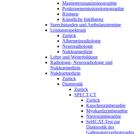
Magnetresonanztomographie
Positronenemissionstomographie
Röntgen
Künstliche Intelligenz
Sprechstunden und Ambulanztermine
Leistungsspektrum
Zurück
Allgemeinradiologie
Neuroradiologie
Nuklearmedizin
Lehre und Weiterbildung
Radiologie, Neuroradiologie und
Nuklearmedizin
Nuklearmedizin
Zurück
Diagnostik
Zurück
SPECT-CT
Zurück
Knochenzintigraphie
Myokardzzintigraphie
Nierenzintigraphie
SeHCAT-Test zur
Diagnostik des
Gallensäureverlustsyndr