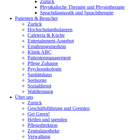
Zurück
Physikalische Therapie und Physiotherapie
Sprachdiagnostik und Sprachtherapie
Patienten & Besucher
Zurück
Hochschulambulanzen
Cafeteria & Küche
Entertainment-Angebot
Ernährungsmedizin
Klinik ABC
Patientenmanagement
Pflege Zuhause
Psychoonkologie
Sanitätshaus
Seelsorge
Sozialdienst
Wahlleistung
Über uns
Zurück
Geschäftsführung und Gremien
Get Green!
Helfen und spenden
Pflegedirektion
Zentralapotheke
Verwaltung