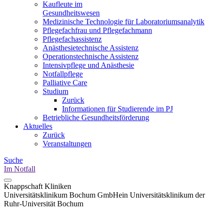
Kaufleute im
Gesundheitswesen
Medizinische Technologie für Laboratoriumsanalytik
Pflegefachfrau und Pflegefachmann
Pflegefachassistenz
Anästhesietechnische Assistenz
Operationstechnische Assistenz
Intensivpflege und Anästhesie
Notfallpflege
Palliative Care
Studium
Zurück
Informationen für Studierende im PJ
Betriebliche Gesundheitsförderung
Aktuelles
Zurück
Veranstaltungen
Suche
Im Notfall
Knappschaft Kliniken
Universitätsklinikum Bochum GmbH
ein Universitätsklinikum der
Ruhr-Universität Bochum