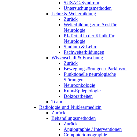
SUSAC-Syndrom
Untersuchungsmethoden
Lehre & Weiterbildung
Zurück
Weiterbildung zum Arzt für
Neurologie
PJ-Tertial in der Klinik für
Neurologie
Studium & Lehre
Fachweiterbildungen
Wissenschaft & Forschung
Zurück
Bewegungstörungen / Parkinson
Funktionelle neurologische
Störungen
Neuroonkologie
Ruhr-Epileptologie
Doktorarbeiten
Team
Radiologie-und-Nuklearmedizin
Zurück
Behandlungsmethoden
Zurück
Angiographie / Interventionen
Computertomographie