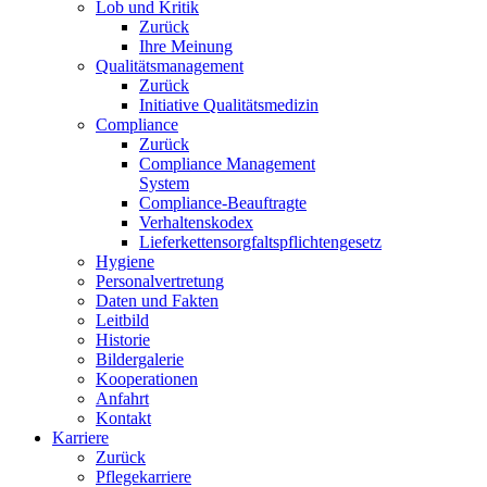
Lob und Kritik
Zurück
Ihre Meinung
Qualitätsmanagement
Zurück
Initiative Qualitätsmedizin
Compliance
Zurück
Compliance Management
System
Compliance-Beauftragte
Verhaltenskodex
Lieferkettensorgfaltspflichtengesetz
Hygiene
Personalvertretung
Daten und Fakten
Leitbild
Historie
Bildergalerie
Kooperationen
Anfahrt
Kontakt
Karriere
Zurück
Pflegekarriere