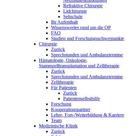
Netzhauterkrankungen
Refraktive Chirurgie
Lidchirurgie
Sehschule
Ihr Aufenthalt
Wissenswertes rund um die OP
FAQ
Studien und Forschungsschwerpunkte
Chirurgie
Zurück
Sprechstunden und Ambulanztermine
Hämatologie, Onkologie,
Stammzelltransplantation und Zelltherapie
Zurück
Sprechstunden und Ambulanztermine
Zelltherapie
Für Patienten
Zurück
Patientenselbsthilfe
Forschung
Kooperationspartner
Lehre, Fort-/Weiterbildung & Karriere
Team
Medizinische Klinik
Zurück