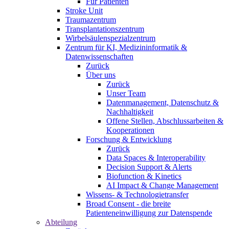
Für Patienten
Stroke Unit
Traumazentrum
Transplantationszentrum
Wirbelsäulenspezialzentrum
Zentrum für KI, Medizininformatik &
Datenwissenschaften
Zurück
Über uns
Zurück
Unser Team
Datenmanagement, Datenschutz &
Nachhaltigkeit
Offene Stellen, Abschlussarbeiten &
Kooperationen
Forschung & Entwicklung
Zurück
Data Spaces & Interoperability
Decision Support & Alerts
Biofunction & Kinetics
AI Impact & Change Management
Wissens- & Technologietransfer
Broad Consent - die breite
Patienteneinwilligung zur Datenspende
Abteilung