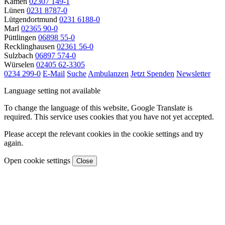
Kamen
02307 149-1
Lünen
0231 8787-0
Lütgendortmund
0231 6188-0
Marl
02365 90-0
Püttlingen
06898 55-0
Recklinghausen
02361 56-0
Sulzbach
06897 574-0
Würselen
02405 62-3305
0234 299-0
E-Mail
Suche
Ambulanzen
Jetzt Spenden
Newsletter
Language setting not available
To change the language of this website, Google Translate is
required. This service uses cookies that you have not yet accepted.
Please accept the relevant cookies in the cookie settings and try
again.
Open cookie settings
Close