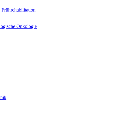
Frührehabilitation
logische Onkologie
inik