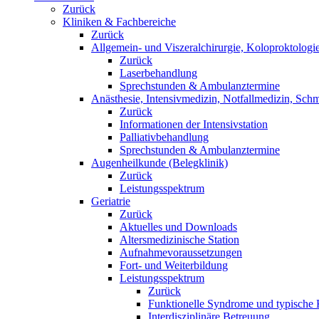
Zurück
Kliniken & Fachbereiche
Zurück
Allgemein- und Viszeralchirurgie, Koloproktologi
Zurück
Laserbehandlung
Sprechstunden & Ambulanztermine
Anästhesie, Intensivmedizin, Notfallmedizin, Schm
Zurück
Informationen der Intensivstation
Palliativbehandlung
Sprechstunden & Ambulanztermine
Augenheilkunde (Belegklinik)
Zurück
Leistungsspektrum
Geriatrie
Zurück
Aktuelles und Downloads
Altersmedizinische Station
Aufnahmevoraussetzungen
Fort- und Weiterbildung
Leistungsspektrum
Zurück
Funktionelle Syndrome und typische 
Interdisziplinäre Betreuung