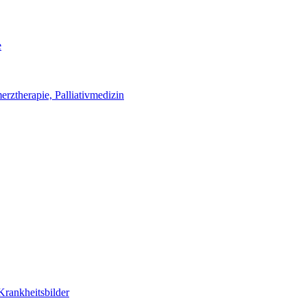
e
erztherapie, Palliativmedizin
Krankheitsbilder