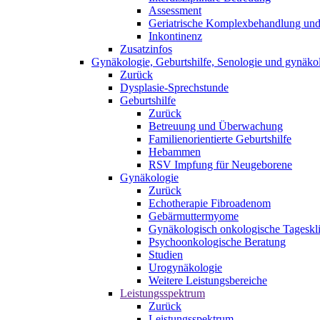
Assessment
Geriatrische Komplexbehandlung und 
Inkontinenz
Zusatzinfos
Gynäkologie, Geburtshilfe, Senologie und gynäko
Zurück
Dysplasie-Sprechstunde
Geburtshilfe
Zurück
Betreuung und Überwachung
Familienorientierte Geburtshilfe
Hebammen
RSV Impfung für Neugeborene
Gynäkologie
Zurück
Echotherapie Fibroadenom
Gebärmuttermyome
Gynäkologisch onkologische Tageskl
Psychoonkologische Beratung
Studien
Urogynäkologie
Weitere Leistungsbereiche
Leistungsspektrum
Zurück
Leistungsspektrum