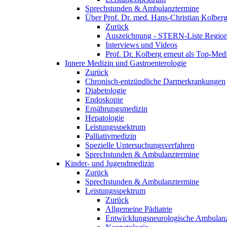
Sprechstunden & Ambulanztermine
Über Prof. Dr. med. Hans-Christian Kolber
Zurück
Auszeichnung - STERN-Liste Region
Interviews und Videos
Prof. Dr. Kolberg erneut als Top-Med
Innere Medizin und Gastroenterologie
Zurück
Chronisch-entzündliche Darmerkrankungen
Diabetologie
Endoskopie
Ernährungsmedizin
Hepatologie
Leistungsspektrum
Palliativmedizin
Spezielle Untersuchungsverfahren
Sprechstunden & Ambulanztermine
Kinder- und Jugendmedizin
Zurück
Sprechstunden & Ambulanztermine
Leistungsspektrum
Zurück
Allgemeine Pädiatrie
Entwicklungsneurologische Ambulan