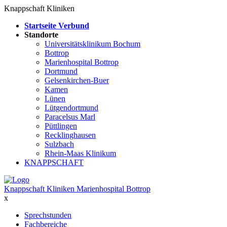
Knappschaft Kliniken
Startseite Verbund
Standorte
Universitätsklinikum Bochum
Bottrop
Marienhospital Bottrop
Dortmund
Gelsenkirchen-Buer
Kamen
Lünen
Lütgendortmund
Paracelsus Marl
Püttlingen
Recklinghausen
Sulzbach
Rhein-Maas Klinikum
KNAPPSCHAFT
Knappschaft Kliniken Marienhospital Bottrop
x
Sprechstunden
Fachbereiche