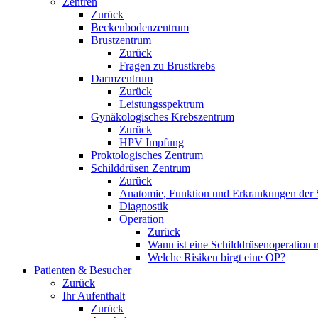
Zentren
Zurück
Beckenbodenzentrum
Brustzentrum
Zurück
Fragen zu Brustkrebs
Darmzentrum
Zurück
Leistungsspektrum
Gynäkologisches Krebszentrum
Zurück
HPV Impfung
Proktologisches Zentrum
Schilddrüsen Zentrum
Zurück
Anatomie, Funktion und Erkrankungen der 
Diagnostik
Operation
Zurück
Wann ist eine Schilddrüsenoperation
Welche Risiken birgt eine OP?
Patienten & Besucher
Zurück
Ihr Aufenthalt
Zurück