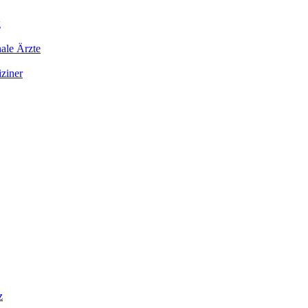
g
ale Ärzte
iziner
z