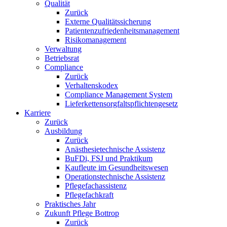
Qualität
Zurück
Externe Qualitätssicherung
Patientenzufriedenheitsmanagement
Risikomanagement
Verwaltung
Betriebsrat
Compliance
Zurück
Verhaltenskodex
Compliance Management System
Lieferkettensorgfaltspflichtengesetz
Karriere
Zurück
Ausbildung
Zurück
Anästhesietechnische Assistenz
BuFDi, FSJ und Praktikum
Kaufleute im Gesundheitswesen
Operationstechnische Assistenz
Pflegefachassistenz
Pflegefachkraft
Praktisches Jahr
Zukunft Pflege Bottrop
Zurück