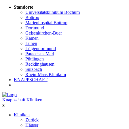
Standorte
Universitätsklinikum Bochum
Bottrop
Marienhospital Bottrop
Dortmund
Gelsenkirchen-Buer
Kamen
Lünen
Lütgendortmund
Paracelsus Marl
Püttlingen
Recklinghausen
Sulzbach
Rhein-Maas Klinikum
KNAPPSCHAFT
Knappschaft Kliniken
x
Kliniken
Zurück
Häuser