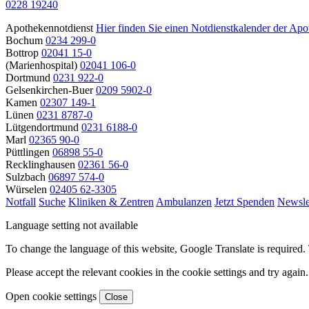
0228 19240
Apothekennotdienst
Hier finden Sie einen Notdienstkalender der Apo
Bochum
0234 299-0
Bottrop
02041 15-0
(Marienhospital)
02041 106-0
Dortmund
0231 922-0
Gelsenkirchen-Buer
0209 5902-0
Kamen
02307 149-1
Lünen
0231 8787-0
Lütgendortmund
0231 6188-0
Marl
02365 90-0
Püttlingen
06898 55-0
Recklinghausen
02361 56-0
Sulzbach
06897 574-0
Würselen
02405 62-3305
Notfall
Suche
Kliniken & Zentren
Ambulanzen
Jetzt Spenden
Newsle
Language setting not available
To change the language of this website, Google Translate is required. 
Please accept the relevant cookies in the cookie settings and try again.
Open cookie settings
Close