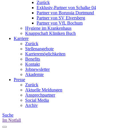
Zurück
Exklusiv-Partner von Schalke 04
Partner von Borussia Dortmund
Partner von SV Elversberg
Partner von VfL Bochum
Hygiene im Krankenhaus
Knappschaft Kliniken Buch
Karriere
Zurück
Stellenangebote
Karrieremöglichkeiten
Benefits
Kontakt
Jobnewsletter
Akademie
Presse
Zurück
Aktuelle Meldungen
Ansprechpartner
Social Media
Archiv
Suche
Im Notfall