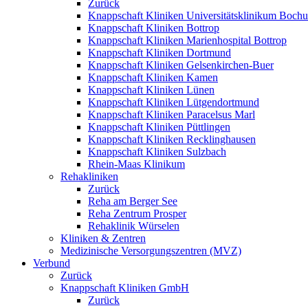
Zurück
Knappschaft Kliniken Universitätsklinikum Boch
Knappschaft Kliniken Bottrop
Knappschaft Kliniken Marienhospital Bottrop
Knappschaft Kliniken Dortmund
Knappschaft Kliniken Gelsenkirchen-Buer
Knappschaft Kliniken Kamen
Knappschaft Kliniken Lünen
Knappschaft Kliniken Lütgendortmund
Knappschaft Kliniken Paracelsus Marl
Knappschaft Kliniken Püttlingen
Knappschaft Kliniken Recklinghausen
Knappschaft Kliniken Sulzbach
Rhein-Maas Klinikum
Rehakliniken
Zurück
Reha am Berger See
Reha Zentrum Prosper
Rehaklinik Würselen
Kliniken & Zentren
Medizinische Versorgungszentren (MVZ)
Verbund
Zurück
Knappschaft Kliniken GmbH
Zurück