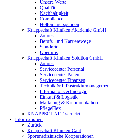
Unsere Werte
Qualität
Nachhaltigkeit
Compliance
Helfen und spenden
Knappschaft Kliniken Akademie GmbH
Zurück
Berufs- und Karrierewege
Standorte
Über uns
Knappschaft Kliniken Solution GmbH
Zurück
Servicecenter Personal
Servicecenter Patient
Servicecenter Finanzen
Technik & Infrastrukturmanagement
Informationstechnologie
Einkauf & Logistik
Marketing & Kommunikation
PflegeFlex
KNAPPSCHAFT vernetzt
Informationen
Zurück
Knappschaft Kliniken Card
Sportmedizinische Kooperationen