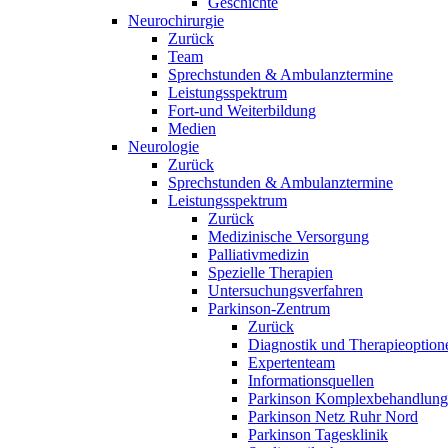
Geschichte
Neurochirurgie
Zurück
Team
Sprechstunden & Ambulanztermine
Leistungsspektrum
Fort-und Weiterbildung
Medien
Neurologie
Zurück
Sprechstunden & Ambulanztermine
Leistungsspektrum
Zurück
Medizinische Versorgung
Palliativmedizin
Spezielle Therapien
Untersuchungsverfahren
Parkinson-Zentrum
Zurück
Diagnostik und Therapieoption
Expertenteam
Informationsquellen
Parkinson Komplexbehandlung
Parkinson Netz Ruhr Nord
Parkinson Tagesklinik