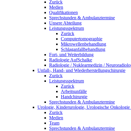
Zurück
Medien
Qualifikationen
Sprechstunden & Ambulanztermine
Unsere Abteilung
Leistungsspektrum
Zurück
Computertomographie
Mikrowellenbehandlung
Schlaganfallbehandlung
Fort- und Weiterbildung
Radiologie AufSchalke
Radiologie / Nuklearmedizin / Neuroradiolo
Unfall-, Hand- und Wiederherstellungschirurgie
Zurück
Leistungsspektrum
Zurück
Arbeitsunfälle
Handchirurgie
Sprechstunden & Ambulanztermine
Urologie, Kinderurologie, Urologische Onkologie 
Zurück
Medien
Team
Sprechstunden & Ambulanztermine