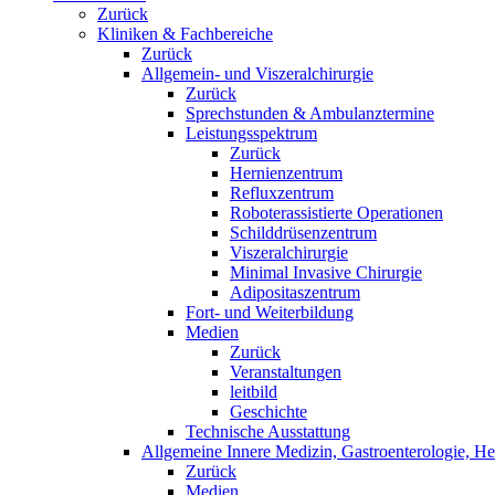
Zurück
Kliniken & Fachbereiche
Zurück
Allgemein- und Viszeralchirurgie
Zurück
Sprechstunden & Ambulanztermine
Leistungsspektrum
Zurück
Hernienzentrum
Refluxzentrum
Roboterassistierte Operationen
Schilddrüsenzentrum
Viszeralchirurgie
Minimal Invasive Chirurgie
Adipositaszentrum
Fort- und Weiterbildung
Medien
Zurück
Veranstaltungen
leitbild
Geschichte
Technische Ausstattung
Allgemeine Innere Medizin, Gastroenterologie, H
Zurück
Medien