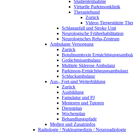
Studienteilnahme
Virtuelle Parkinsonklinik
Therapiehund
Zurück
Videos Tiergestützte The
Schlaganfall und Stroke Unit
Neurologische Frührehabilitation
Neurologisches Reha-Zentrum
Ambulante Versorgung
Zurück
Botulinumtoxin Ermächtigungsambul
Gedächtnisambulanz
Multiple Sklerose Ambulanz
Parkinson-Ermächtigungsambulanz
Schluckambulanz
Aus-, Fort-und Weiterbildung
Zurück
Ausbildung
Famulatur und PJ
Mentoren und Tutoren
Dienstplan
Wochenplan
Behandlungspfade
Medien und Zusatzinfos
Radiologie / Nuklearmedizin / Neuroradiologie