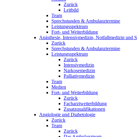
Zurück
Leitbild
Team
Sprechstunden & Ambulanztermine
Leistungsspektrum
Fort- und Weiterbildung
Anästhesie, Intensivmedizin, Notfallmedizin und 
Zurück
Sprechstunden & Ambulanztermine
Leistungsspektrum
Zurück
Intensivmedizin
Narkosemedizin
Palliativmedizin
Team
Medien
Fort- und Weiterbildung
Zurück
Facharztweiterbildung
Zusatzqualifikationen
Angiologie und Diabetologie
Zurück
Team
Zurück
Das Ambulanzteam