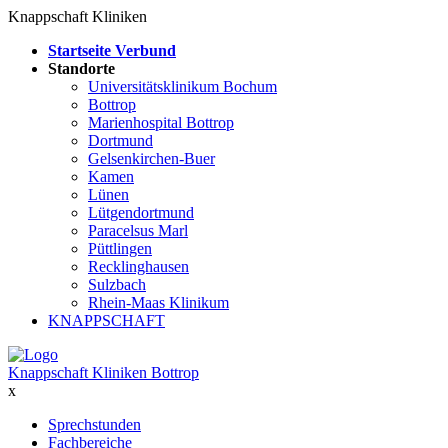
Knappschaft Kliniken
Startseite Verbund
Standorte
Universitätsklinikum Bochum
Bottrop
Marienhospital Bottrop
Dortmund
Gelsenkirchen-Buer
Kamen
Lünen
Lütgendortmund
Paracelsus Marl
Püttlingen
Recklinghausen
Sulzbach
Rhein-Maas Klinikum
KNAPPSCHAFT
Knappschaft Kliniken Bottrop
x
Sprechstunden
Fachbereiche