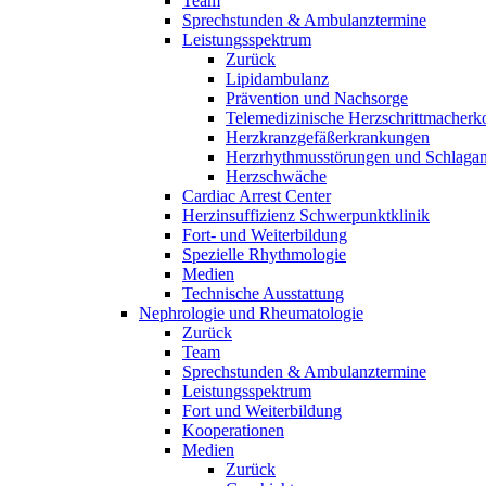
Team
Sprechstunden & Ambulanztermine
Leistungsspektrum
Zurück
Lipidambulanz
Prävention und Nachsorge
Telemedizinische Herzschrittmacherko
Herzkranzgefäßerkrankungen
Herzrhythmusstörungen und Schlaganf
Herzschwäche
Cardiac Arrest Center
Herzinsuffizienz Schwerpunktklinik
Fort- und Weiterbildung
Spezielle Rhythmologie
Medien
Technische Ausstattung
Nephrologie und Rheumatologie
Zurück
Team
Sprechstunden & Ambulanztermine
Leistungsspektrum
Fort und Weiterbildung
Kooperationen
Medien
Zurück