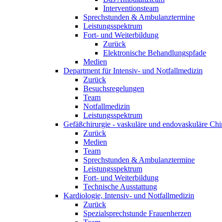
Interventionsteam
Sprechstunden & Ambulanztermine
Leistungsspektrum
Fort- und Weiterbildung
Zurück
Elektronische Behandlungspfade
Medien
Department für Intensiv- und Notfallmedizin
Zurück
Besuchsregelungen
Team
Notfallmedizin
Leistungsspektrum
Gefäßchirurgie - vaskuläre und endovaskuläre Chi
Zurück
Medien
Team
Sprechstunden & Ambulanztermine
Leistungsspektrum
Fort- und Weiterbildung
Technische Ausstattung
Kardiologie, Intensiv- und Notfallmedizin
Zurück
Spezialsprechstunde Frauenherzen