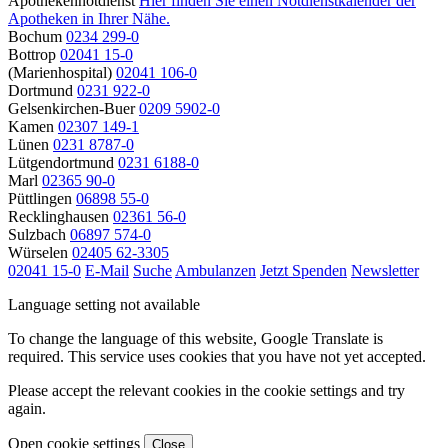
Apothekennotdienst
Hier finden Sie einen Notdienstkalender der
Apotheken in Ihrer Nähe.
Bochum
0234 299-0
Bottrop
02041 15-0
(Marienhospital)
02041 106-0
Dortmund
0231 922-0
Gelsenkirchen-Buer
0209 5902-0
Kamen
02307 149-1
Lünen
0231 8787-0
Lütgendortmund
0231 6188-0
Marl
02365 90-0
Püttlingen
06898 55-0
Recklinghausen
02361 56-0
Sulzbach
06897 574-0
Würselen
02405 62-3305
02041 15-0
E-Mail
Suche
Ambulanzen
Jetzt Spenden
Newsletter
Language setting not available
To change the language of this website, Google Translate is
required. This service uses cookies that you have not yet accepted.
Please accept the relevant cookies in the cookie settings and try
again.
Open cookie settings
Close