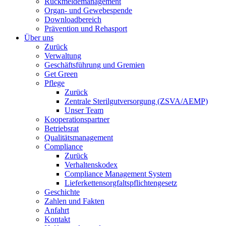
Rückmeldemanagement
Organ- und Gewebespende
Downloadbereich
Prävention und Rehasport
Über uns
Zurück
Verwaltung
Geschäftsführung und Gremien
Get Green
Pflege
Zurück
Zentrale Sterilgutversorgung (ZSVA/AEMP)
Unser Team
Kooperationspartner
Betriebsrat
Qualitätsmanagement
Compliance
Zurück
Verhaltenskodex
Compliance Management System
Lieferkettensorgfaltspflichtengesetz
Geschichte
Zahlen und Fakten
Anfahrt
Kontakt