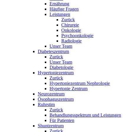
Ernährung
Häufige Fragen
Leistungen
Zurück
Chirurgie
Onkologie
Psychoonkologie
Radiologie
Unser Team
Diabeteszentrum
Zurück
Unser Team
Diabetologie
Hypertoniezentrum
Zurück
Hypertoniezentrum Nephrologie
Hypertonie Zentrum
Neurozentrum
Ösophaguszentrum
Ruhrstim
Zurück
Behandlungsspektrum und Leistungen
Für Patienten
Shuntzentrum
Zurück