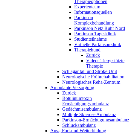
Therapieoptionen
Expertenteam
Informationsquellen
Parkinson
Komplexbehandlung
Parkinson Netz Ruhr Nord
Parkinson Tagesklinik
Studienteilnahme
Virtuelle Parkinsonklinik
Therapiehund
Zurück
Videos Tiergestützte
Therapie
Schlaganfall und Stroke Unit
Neurologische Frührehabilitation
Neurologisches Reha-Zentrum
Ambulante Versorgung
Zurück
Botulinumtoxin
Ermächtigungsambulanz
Gedächtnisambulanz
Multiple Sklerose Ambulanz
Parkinson-Ermächtigungsambulanz
Schluckambulanz
Aus-, Fort-und Weiterbildung