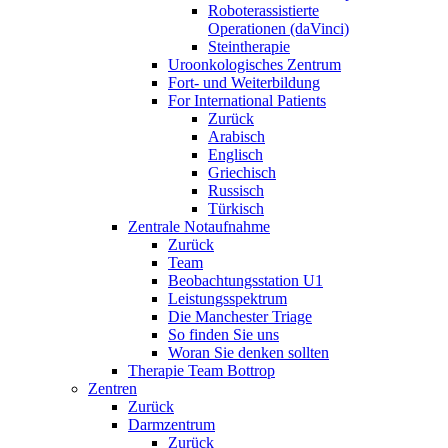
Roboterassistierte
Operationen (daVinci)
Steintherapie
Uroonkologisches Zentrum
Fort- und Weiterbildung
For International Patients
Zurück
Arabisch
Englisch
Griechisch
Russisch
Türkisch
Zentrale Notaufnahme
Zurück
Team
Beobachtungsstation U1
Leistungsspektrum
Die Manchester Triage
So finden Sie uns
Woran Sie denken sollten
Therapie Team Bottrop
Zentren
Zurück
Darmzentrum
Zurück