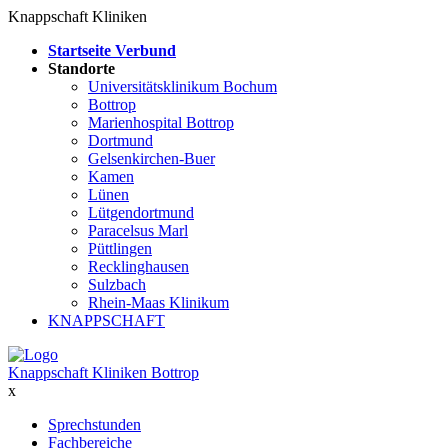
Knappschaft Kliniken
Startseite Verbund
Standorte
Universitätsklinikum Bochum
Bottrop
Marienhospital Bottrop
Dortmund
Gelsenkirchen-Buer
Kamen
Lünen
Lütgendortmund
Paracelsus Marl
Püttlingen
Recklinghausen
Sulzbach
Rhein-Maas Klinikum
KNAPPSCHAFT
Knappschaft Kliniken Bottrop
x
Sprechstunden
Fachbereiche