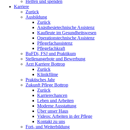
Helfen und spenden
Karriere
Zurück
Ausbildung
Zurück
Anästhesietechnische Assistenz
Kaufleute im Gesundheitswesen
Operationstechnische Assistenz
Pflegefachassistenz
Pflegefachkraft
BuFDi, FSJ und Praktikum
Stellenangebote und Bewerbung
Arzt Karriere Bottrop
Zurück
Klinikfilme
Praktisches Jahr
Zukunft Pflege Bottrop
Zurück
Karrierechancen
Leben und Arbeiten
Moderne Ausstattung
Über unser Haus
Videos: Arbeiten in der Pflege
Kontakt zu uns
Fort- und Weiterbildung