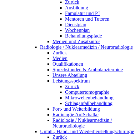
Zurück
Ausbildung
Famulatur und PJ
Mentoren und Tutoren
Dienstplan
Wochenplan
Behandlungspfade
Medien und Zusatzinfos
Radiologie / Nuklearmedizin / Neuroradiologie
Zurück
Medien
Qualifikationen
Sprechstunden & Ambulanztermine
Unsere Abteilung
Leistungsspektrum
Zurück
Computertomographie
Mikrowellenbehandlung
Schlaganfallbehandlung
Fort- und Weiterbildung
Radiologie AufSchalke
Radiologie / Nuklearmedizin /
Neuroradiologie
Unfall-, Hand- und Wiederherstellungschirurgie
Zurück