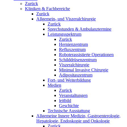
Zurück
Kliniken & Fachbereiche
Zurück
Allgemein- und Viszeralchirurgie
Zurück
Sprechstunden & Ambulanztermine
Leistungsspektrum
Zurück
Hernienzentrum
Refluxzentrum
Roboterassistierte Operationen
Schilddrüsenzentrum
Viszeralchirurgie
Minimal Invasive Chirurgie
Adipositaszentrum
Fort- und Weiterbildung
Medien
Zurück
Veranstaltungen
leitbild
Geschichte
Technische Ausstattung
Allgemeine Innere Medizin, Gastroenterologie,
Hepatologie, Endoskopie und Onkologie
Zurück