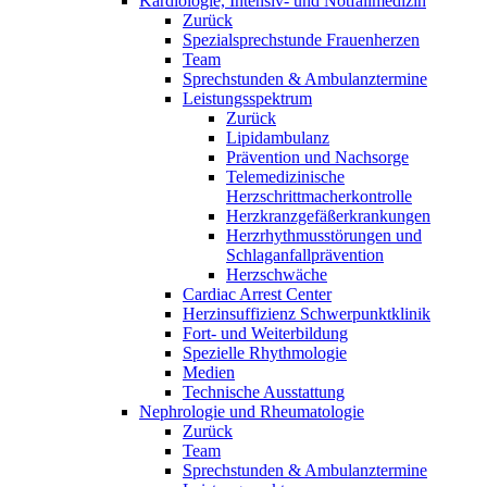
Kardiologie, Intensiv- und Notfallmedizin
Zurück
Spezialsprechstunde Frauenherzen
Team
Sprechstunden & Ambulanztermine
Leistungsspektrum
Zurück
Lipidambulanz
Prävention und Nachsorge
Telemedizinische
Herzschrittmacherkontrolle
Herzkranzgefäßerkrankungen
Herzrhythmusstörungen und
Schlaganfallprävention
Herzschwäche
Cardiac Arrest Center
Herzinsuffizienz Schwerpunktklinik
Fort- und Weiterbildung
Spezielle Rhythmologie
Medien
Technische Ausstattung
Nephrologie und Rheumatologie
Zurück
Team
Sprechstunden & Ambulanztermine