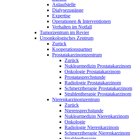
Anlaufstelle
Dialysezugänge
Expertise
Operationen & Interventionen
Verhalten im Notfall
Tumorzentrum im Revier
Uroonkologisches Zentrum
Zurück
Kooperationspartner
Prostatakarzinomzentrum
Zurück
Nuklearmedizin Prostatakarzinom
Onkologie Prostatakarzinom
Prostatasprechstunde
Radiologie Prostatakarzinom
Schmerztherapie Prostatakarzinom
Strahlentherapie Prostatakarzinom
Nierenkarzinomzentrum
Zurück
Nierensprechstunde
Nuklearmedizin Nierenkarzinom
Onkologie
Radiologie Nierenkarzinom
Schmerztherapie Nierenkarzinom
Strahlentherapie