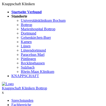
Knappschaft Kliniken
Startseite Verbund
Standorte
Universitätsklinikum Bochum
Bottrop
Marienhospital Bottrop
Dortmund
Gelsenkirchen-Buer
Kamen
Lünen
Lütgendortmund
Paracelsus Marl
Püttlingen
Recklinghausen
Sulzbach
Rhein-Maas Klinikum
KNAPPSCHAFT
Knappschaft Kliniken Bottrop
x
Sprechstunden
Fachbereiche