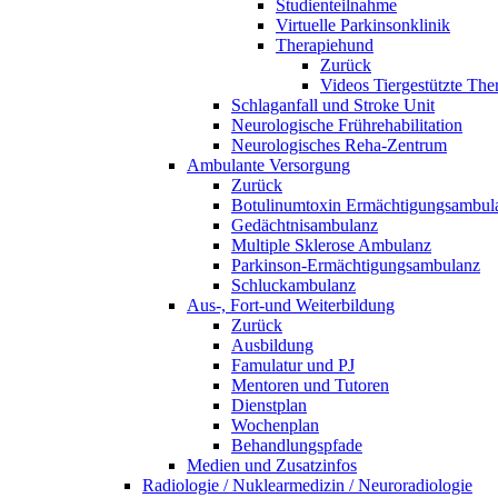
Studienteilnahme
Virtuelle Parkinsonklinik
Therapiehund
Zurück
Videos Tiergestützte The
Schlaganfall und Stroke Unit
Neurologische Frührehabilitation
Neurologisches Reha-Zentrum
Ambulante Versorgung
Zurück
Botulinumtoxin Ermächtigungsambul
Gedächtnisambulanz
Multiple Sklerose Ambulanz
Parkinson-Ermächtigungsambulanz
Schluckambulanz
Aus-, Fort-und Weiterbildung
Zurück
Ausbildung
Famulatur und PJ
Mentoren und Tutoren
Dienstplan
Wochenplan
Behandlungspfade
Medien und Zusatzinfos
Radiologie / Nuklearmedizin / Neuroradiologie