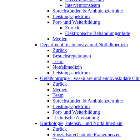
Interventionsteam
Sprechstunden & Ambulanztermine
Leistungsspektrum
Fort- und Weiterbildung
Zurück
Elektronische Behandlungspfade
Medien
Department für Intensiv- und Notfallmedizin
Zurück
Besuchsregelungen
Team
Notfallmedizin
Leistungsspektrum
Gefäßchirurgie - vaskuläre und endovaskuläre Chi
Zurück
Medien
Team
Sprechstunden & Ambulanztermine
Leistungsspektrum
Fort- und Weiterbildung
Technische Ausstattung
Kardiologie, Intensiv- und Notfallmedizin
Zurück
Spezialsprechstunde Frauenherzen