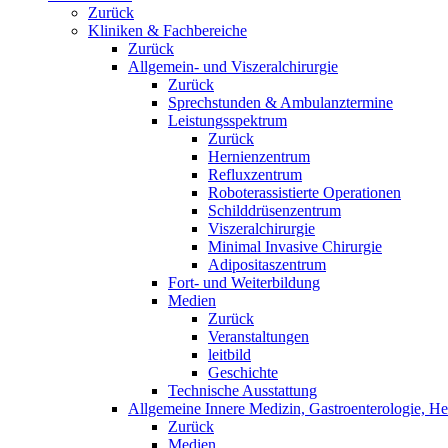
Zurück
Kliniken & Fachbereiche
Zurück
Allgemein- und Viszeralchirurgie
Zurück
Sprechstunden & Ambulanztermine
Leistungsspektrum
Zurück
Hernienzentrum
Refluxzentrum
Roboterassistierte Operationen
Schilddrüsenzentrum
Viszeralchirurgie
Minimal Invasive Chirurgie
Adipositaszentrum
Fort- und Weiterbildung
Medien
Zurück
Veranstaltungen
leitbild
Geschichte
Technische Ausstattung
Allgemeine Innere Medizin, Gastroenterologie, H
Zurück
Medien