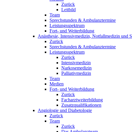
Zurück
Leitbild
Team
Sprechstunden & Ambulanztermine
Leistungsspektrum
Fort- und Weiterbildung
Anästhesie, Intensivmedizin, Notfallmedizin und 
Zurück
Sprechstunden & Ambulanztermine
Leistungsspektrum
Zurück
Intensivmedizin
Narkosemedizin
Palliativmedizin
Team
Medien
Fort- und Weiterbildung
Zurück
Facharztweiterbildung
Zusatzqualifikationen
Angiologie und Diabetologie
Zurück
Team
Zurück
Das Ambulanzteam