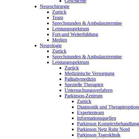
Geschichte
Neurochirurgie
Zurück
Team
Sprechstunden & Ambulanztermine
Leistungsspektrum
Fort-und Weiterbildung
Medien
Neurologie
Zurück
Sprechstunden & Ambulanztermine
Leistungsspektrum
Zurück
Medizinische Versorgung
Palliativmedizin
Spezielle Therapien
Untersuchungsverfahren
Parkinson-Zentrum
Zurück
Diagnostik und Therapieoption
Expertenteam
Informationsquellen
Parkinson Komplexbehandlung
Parkinson Netz Ruhr Nord
Parkinson Tagesklinik