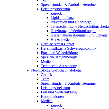
Team
Sprechstunden & Ambulanztermine
Leistungsspektrum
Zurück
Lipidambulanz
Prävention und Nachsorge
Telemedizinische Herzschrittmacherko
Herzkranzgefäßerkrankungen
Herzrhythmusstörungen und Schlaganf
Herzschwäche
Cardiac Arrest Center
Herzinsuffizienz Schwerpunktklinik
Fort- und Weiterbildung
Spezielle Rhythmologie
Medien
Technische Ausstattung
Nephrologie und Rheumatologie
Zurück
Team
Sprechstunden & Ambulanztermine
Leistungsspektrum
Fort und Weiterbildung
Kooperationen
Medien
Zurück