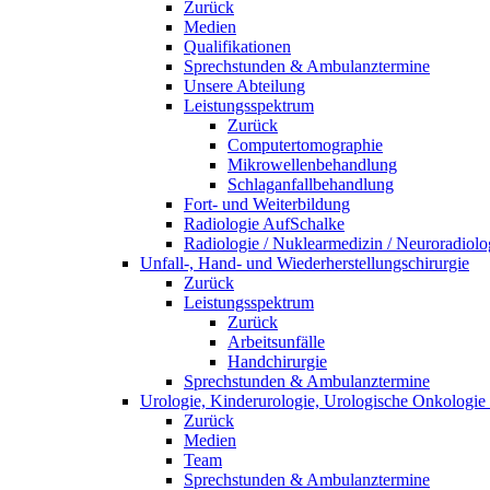
Zurück
Medien
Qualifikationen
Sprechstunden & Ambulanztermine
Unsere Abteilung
Leistungsspektrum
Zurück
Computertomographie
Mikrowellenbehandlung
Schlaganfallbehandlung
Fort- und Weiterbildung
Radiologie AufSchalke
Radiologie / Nuklearmedizin / Neuroradiolo
Unfall-, Hand- und Wiederherstellungschirurgie
Zurück
Leistungsspektrum
Zurück
Arbeitsunfälle
Handchirurgie
Sprechstunden & Ambulanztermine
Urologie, Kinderurologie, Urologische Onkologie 
Zurück
Medien
Team
Sprechstunden & Ambulanztermine