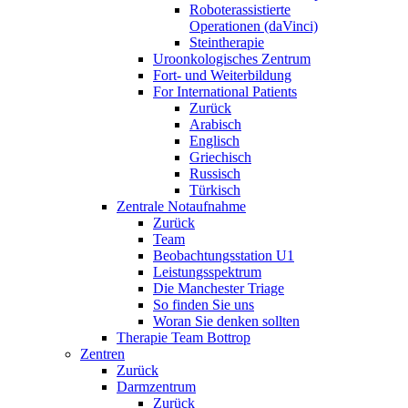
Roboterassistierte
Operationen (daVinci)
Steintherapie
Uroonkologisches Zentrum
Fort- und Weiterbildung
For International Patients
Zurück
Arabisch
Englisch
Griechisch
Russisch
Türkisch
Zentrale Notaufnahme
Zurück
Team
Beobachtungsstation U1
Leistungsspektrum
Die Manchester Triage
So finden Sie uns
Woran Sie denken sollten
Therapie Team Bottrop
Zentren
Zurück
Darmzentrum
Zurück