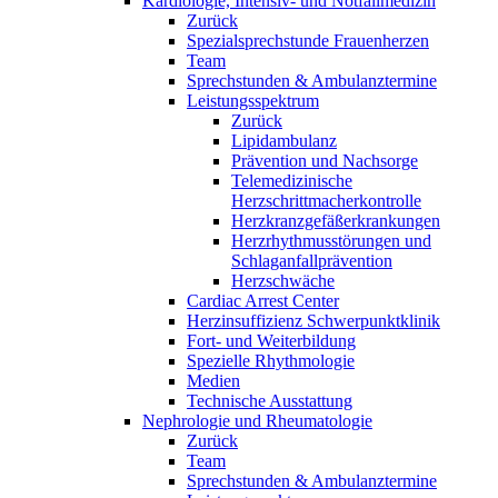
Kardiologie, Intensiv- und Notfallmedizin
Zurück
Spezialsprechstunde Frauenherzen
Team
Sprechstunden & Ambulanztermine
Leistungsspektrum
Zurück
Lipidambulanz
Prävention und Nachsorge
Telemedizinische
Herzschrittmacherkontrolle
Herzkranzgefäßerkrankungen
Herzrhythmusstörungen und
Schlaganfallprävention
Herzschwäche
Cardiac Arrest Center
Herzinsuffizienz Schwerpunktklinik
Fort- und Weiterbildung
Spezielle Rhythmologie
Medien
Technische Ausstattung
Nephrologie und Rheumatologie
Zurück
Team
Sprechstunden & Ambulanztermine