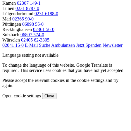
Kamen
02307 149-1
Lünen
0231 8787-0
Lütgendortmund
0231 6188-0
Marl
02365 90-0
Püttlingen
06898 55-0
Recklinghausen
02361 56-0
Sulzbach
06897 574-0
Würselen
02405 62-3305
02041 15-0
E-Mail
Suche
Ambulanzen
Jetzt Spenden
Newsletter
Language setting not available
To change the language of this website, Google Translate is
required. This service uses cookies that you have not yet accepted.
Please accept the relevant cookies in the cookie settings and try
again.
Open cookie settings
Close