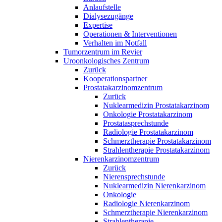
Anlaufstelle
Dialysezugänge
Expertise
Operationen & Interventionen
Verhalten im Notfall
Tumorzentrum im Revier
Uroonkologisches Zentrum
Zurück
Kooperationspartner
Prostatakarzinomzentrum
Zurück
Nuklearmedizin Prostatakarzinom
Onkologie Prostatakarzinom
Prostatasprechstunde
Radiologie Prostatakarzinom
Schmerztherapie Prostatakarzinom
Strahlentherapie Prostatakarzinom
Nierenkarzinomzentrum
Zurück
Nierensprechstunde
Nuklearmedizin Nierenkarzinom
Onkologie
Radiologie Nierenkarzinom
Schmerztherapie Nierenkarzinom
Strahlentherapie