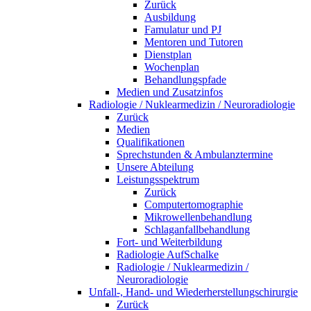
Zurück
Ausbildung
Famulatur und PJ
Mentoren und Tutoren
Dienstplan
Wochenplan
Behandlungspfade
Medien und Zusatzinfos
Radiologie / Nuklearmedizin / Neuroradiologie
Zurück
Medien
Qualifikationen
Sprechstunden & Ambulanztermine
Unsere Abteilung
Leistungsspektrum
Zurück
Computertomographie
Mikrowellenbehandlung
Schlaganfallbehandlung
Fort- und Weiterbildung
Radiologie AufSchalke
Radiologie / Nuklearmedizin /
Neuroradiologie
Unfall-, Hand- und Wiederherstellungschirurgie
Zurück