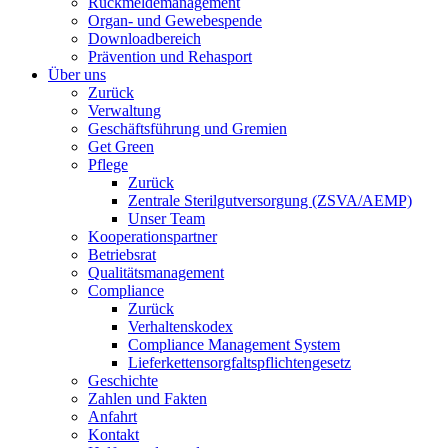
Rückmeldemanagement
Organ- und Gewebespende
Downloadbereich
Prävention und Rehasport
Über uns
Zurück
Verwaltung
Geschäftsführung und Gremien
Get Green
Pflege
Zurück
Zentrale Sterilgutversorgung (ZSVA/AEMP)
Unser Team
Kooperationspartner
Betriebsrat
Qualitätsmanagement
Compliance
Zurück
Verhaltenskodex
Compliance Management System
Lieferkettensorgfaltspflichtengesetz
Geschichte
Zahlen und Fakten
Anfahrt
Kontakt