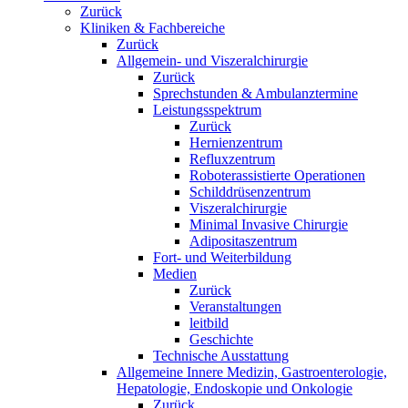
Zurück
Kliniken & Fachbereiche
Zurück
Allgemein- und Viszeralchirurgie
Zurück
Sprechstunden & Ambulanztermine
Leistungsspektrum
Zurück
Hernienzentrum
Refluxzentrum
Roboterassistierte Operationen
Schilddrüsenzentrum
Viszeralchirurgie
Minimal Invasive Chirurgie
Adipositaszentrum
Fort- und Weiterbildung
Medien
Zurück
Veranstaltungen
leitbild
Geschichte
Technische Ausstattung
Allgemeine Innere Medizin, Gastroenterologie,
Hepatologie, Endoskopie und Onkologie
Zurück