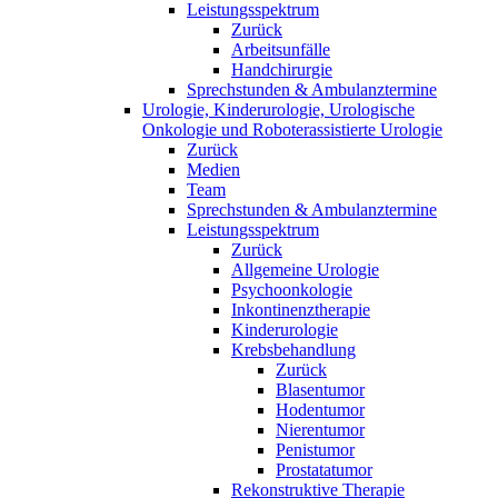
Leistungsspektrum
Zurück
Arbeitsunfälle
Handchirurgie
Sprechstunden & Ambulanztermine
Urologie, Kinderurologie, Urologische
Onkologie und Roboterassistierte Urologie
Zurück
Medien
Team
Sprechstunden & Ambulanztermine
Leistungsspektrum
Zurück
Allgemeine Urologie
Psychoonkologie
Inkontinenztherapie
Kinderurologie
Krebsbehandlung
Zurück
Blasentumor
Hodentumor
Nierentumor
Penistumor
Prostatatumor
Rekonstruktive Therapie