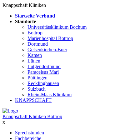
Knappschaft Kliniken
Startseite Verbund
Standorte
Universitätsklinikum Bochum
Bottrop
Marienhospital Bottrop
Dortmund
Gelsenkirchen-Buer
Kamen
Lünen
Lütgendortmund
Paracelsus Marl
Püttlingen
Recklinghausen
Sulzbach
Rhein-Maas Klinikum
KNAPPSCHAFT
Knappschaft Kliniken Bottrop
x
Sprechstunden
Fachbereiche