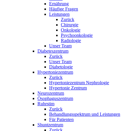
Ernährung
Häufige Fragen
Leistungen
Zurück
Chirurgie
Onkologie
Psychoonkologie
Radiologie
Unser Team
Diabeteszentrum
Zurück
Unser Team
Diabetologie
Hypertoniezentrum
Zurück
Hypertoniezentrum Nephrologie
Hypertonie Zentrum
Neurozentrum
Ösophaguszentrum
Ruhrstim
Zurück
Behandlungsspektrum und Leistungen
Für Patienten
Shuntzentrum
Zurück