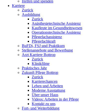
Helfen und spenden
Karriere
Zurück
Ausbildung
Zurück
Anästhesietechnische Assistenz
Kaufleute im Gesundheitswesen
Operationstechnische Assistenz
Pflegefachassistenz
Pflegefachkraft
BuFDi, FSJ und Praktikum
Stellenangebote und Bewerbung
Arzt Karriere Bottrop
Zurück
Klinikfilme
Praktisches Jahr
Zukunft Pflege Bottrop
Zurück
Karrierechancen
Leben und Arbeiten
Moderne Ausstattung
Über unser Haus
Videos: Arbeiten in der Pflege
Kontakt zu uns
Fort- und Weiterbildung