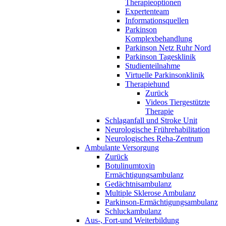
Therapieoptionen
Expertenteam
Informationsquellen
Parkinson
Komplexbehandlung
Parkinson Netz Ruhr Nord
Parkinson Tagesklinik
Studienteilnahme
Virtuelle Parkinsonklinik
Therapiehund
Zurück
Videos Tiergestützte
Therapie
Schlaganfall und Stroke Unit
Neurologische Frührehabilitation
Neurologisches Reha-Zentrum
Ambulante Versorgung
Zurück
Botulinumtoxin
Ermächtigungsambulanz
Gedächtnisambulanz
Multiple Sklerose Ambulanz
Parkinson-Ermächtigungsambulanz
Schluckambulanz
Aus-, Fort-und Weiterbildung