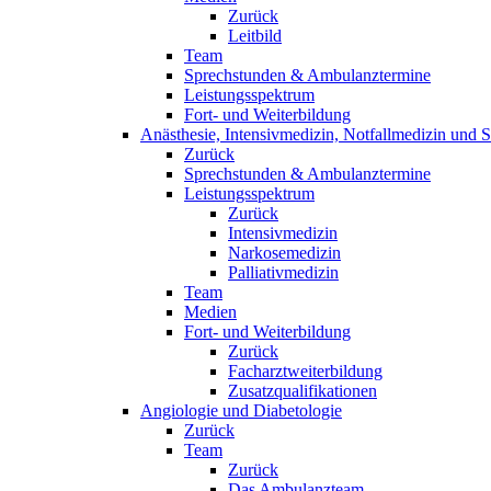
Zurück
Leitbild
Team
Sprechstunden & Ambulanztermine
Leistungsspektrum
Fort- und Weiterbildung
Anästhesie, Intensivmedizin, Notfallmedizin und 
Zurück
Sprechstunden & Ambulanztermine
Leistungsspektrum
Zurück
Intensivmedizin
Narkosemedizin
Palliativmedizin
Team
Medien
Fort- und Weiterbildung
Zurück
Facharztweiterbildung
Zusatzqualifikationen
Angiologie und Diabetologie
Zurück
Team
Zurück
Das Ambulanzteam