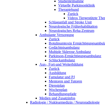
Studienteilnahme
Virtuelle Parkinsonklinik
Therapiehund
Zurück
Videos Tiergestützte The
Schlaganfall und Stroke Unit
Neurologische Frührehabilitation
Neurologisches Reha-Zentrum
Ambulante Versorgung
Zurück
Botulinumtoxin Ermächtigungsambul
Gedächtnisambulanz
Multiple Sklerose Ambulanz
Parkinson-Ermächtigungsambulanz
Schluckambulanz
Aus-, Fort-und Weiterbildung
Zurück
Ausbildung
Famulatur und PJ
Mentoren und Tutoren
Dienstplan
Wochenplan
Behandlungspfade
Medien und Zusatzinfos
Radiologie / Nuklearmedizin / Neuroradiologie