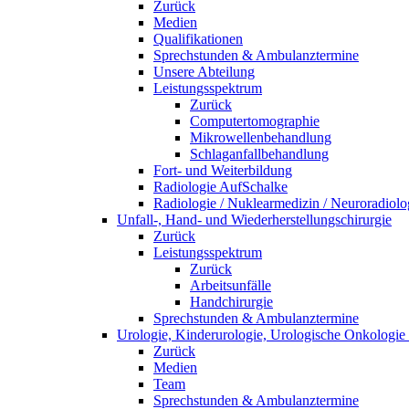
Zurück
Medien
Qualifikationen
Sprechstunden & Ambulanztermine
Unsere Abteilung
Leistungsspektrum
Zurück
Computertomographie
Mikrowellenbehandlung
Schlaganfallbehandlung
Fort- und Weiterbildung
Radiologie AufSchalke
Radiologie / Nuklearmedizin / Neuroradiolo
Unfall-, Hand- und Wiederherstellungschirurgie
Zurück
Leistungsspektrum
Zurück
Arbeitsunfälle
Handchirurgie
Sprechstunden & Ambulanztermine
Urologie, Kinderurologie, Urologische Onkologie 
Zurück
Medien
Team
Sprechstunden & Ambulanztermine