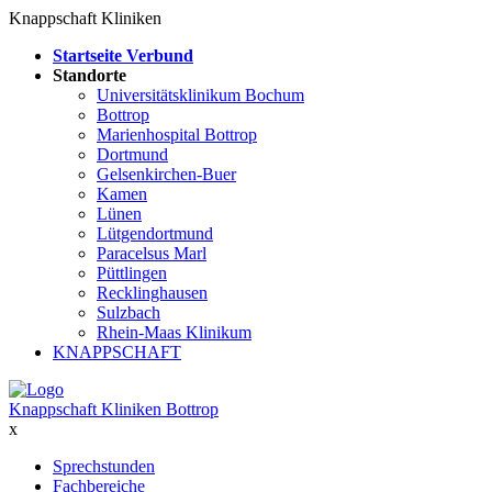
Knappschaft Kliniken
Startseite Verbund
Standorte
Universitätsklinikum Bochum
Bottrop
Marienhospital Bottrop
Dortmund
Gelsenkirchen-Buer
Kamen
Lünen
Lütgendortmund
Paracelsus Marl
Püttlingen
Recklinghausen
Sulzbach
Rhein-Maas Klinikum
KNAPPSCHAFT
Knappschaft Kliniken Bottrop
x
Sprechstunden
Fachbereiche