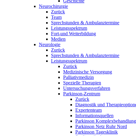
Geschichte
Neurochirurgie
Zurück
Team
Sprechstunden & Ambulanztermine
Leistungsspektrum
Fort-und Weiterbildung
Medien
Neurologie
Zurück
Sprechstunden & Ambulanztermine
Leistungsspektrum
Zurück
Medizinische Versorgung
Palliativmedizin
Spezielle Therapien
Untersuchungsverfahren
Parkinson-Zentrum
Zurück
Diagnostik und Therapieoption
Expertenteam
Informationsquellen
Parkinson Komplexbehandlung
Parkinson Netz Ruhr Nord
Parkinson Tagesklinik