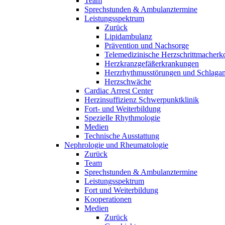
Team
Sprechstunden & Ambulanztermine
Leistungsspektrum
Zurück
Lipidambulanz
Prävention und Nachsorge
Telemedizinische Herzschrittmacherko
Herzkranzgefäßerkrankungen
Herzrhythmusstörungen und Schlaganf
Herzschwäche
Cardiac Arrest Center
Herzinsuffizienz Schwerpunktklinik
Fort- und Weiterbildung
Spezielle Rhythmologie
Medien
Technische Ausstattung
Nephrologie und Rheumatologie
Zurück
Team
Sprechstunden & Ambulanztermine
Leistungsspektrum
Fort und Weiterbildung
Kooperationen
Medien
Zurück