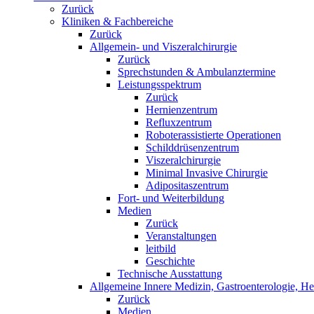
Zurück
Kliniken & Fachbereiche
Zurück
Allgemein- und Viszeralchirurgie
Zurück
Sprechstunden & Ambulanztermine
Leistungsspektrum
Zurück
Hernienzentrum
Refluxzentrum
Roboterassistierte Operationen
Schilddrüsenzentrum
Viszeralchirurgie
Minimal Invasive Chirurgie
Adipositaszentrum
Fort- und Weiterbildung
Medien
Zurück
Veranstaltungen
leitbild
Geschichte
Technische Ausstattung
Allgemeine Innere Medizin, Gastroenterologie, H
Zurück
Medien