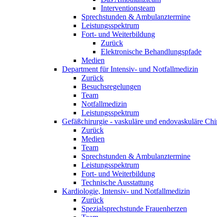
Interventionsteam
Sprechstunden & Ambulanztermine
Leistungsspektrum
Fort- und Weiterbildung
Zurück
Elektronische Behandlungspfade
Medien
Department für Intensiv- und Notfallmedizin
Zurück
Besuchsregelungen
Team
Notfallmedizin
Leistungsspektrum
Gefäßchirurgie - vaskuläre und endovaskuläre Chi
Zurück
Medien
Team
Sprechstunden & Ambulanztermine
Leistungsspektrum
Fort- und Weiterbildung
Technische Ausstattung
Kardiologie, Intensiv- und Notfallmedizin
Zurück
Spezialsprechstunde Frauenherzen