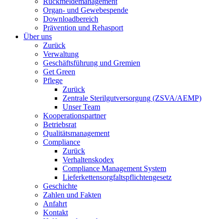
Rückmeldemanagement
Organ- und Gewebespende
Downloadbereich
Prävention und Rehasport
Über uns
Zurück
Verwaltung
Geschäftsführung und Gremien
Get Green
Pflege
Zurück
Zentrale Sterilgutversorgung (ZSVA/AEMP)
Unser Team
Kooperationspartner
Betriebsrat
Qualitätsmanagement
Compliance
Zurück
Verhaltenskodex
Compliance Management System
Lieferkettensorgfaltspflichtengesetz
Geschichte
Zahlen und Fakten
Anfahrt
Kontakt