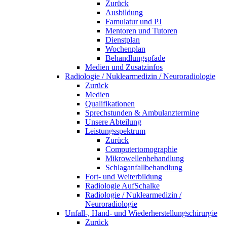
Zurück
Ausbildung
Famulatur und PJ
Mentoren und Tutoren
Dienstplan
Wochenplan
Behandlungspfade
Medien und Zusatzinfos
Radiologie / Nuklearmedizin / Neuroradiologie
Zurück
Medien
Qualifikationen
Sprechstunden & Ambulanztermine
Unsere Abteilung
Leistungsspektrum
Zurück
Computertomographie
Mikrowellenbehandlung
Schlaganfallbehandlung
Fort- und Weiterbildung
Radiologie AufSchalke
Radiologie / Nuklearmedizin /
Neuroradiologie
Unfall-, Hand- und Wiederherstellungschirurgie
Zurück