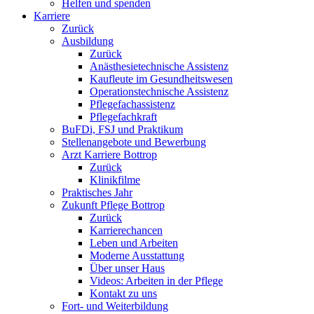
Helfen und spenden
Karriere
Zurück
Ausbildung
Zurück
Anästhesietechnische Assistenz
Kaufleute im Gesundheitswesen
Operationstechnische Assistenz
Pflegefachassistenz
Pflegefachkraft
BuFDi, FSJ und Praktikum
Stellenangebote und Bewerbung
Arzt Karriere Bottrop
Zurück
Klinikfilme
Praktisches Jahr
Zukunft Pflege Bottrop
Zurück
Karrierechancen
Leben und Arbeiten
Moderne Ausstattung
Über unser Haus
Videos: Arbeiten in der Pflege
Kontakt zu uns
Fort- und Weiterbildung