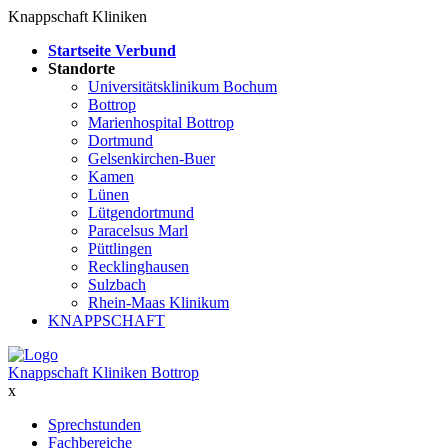
Knappschaft Kliniken
Startseite Verbund
Standorte
Universitätsklinikum Bochum
Bottrop
Marienhospital Bottrop
Dortmund
Gelsenkirchen-Buer
Kamen
Lünen
Lütgendortmund
Paracelsus Marl
Püttlingen
Recklinghausen
Sulzbach
Rhein-Maas Klinikum
KNAPPSCHAFT
Knappschaft Kliniken Bottrop
x
Sprechstunden
Fachbereiche