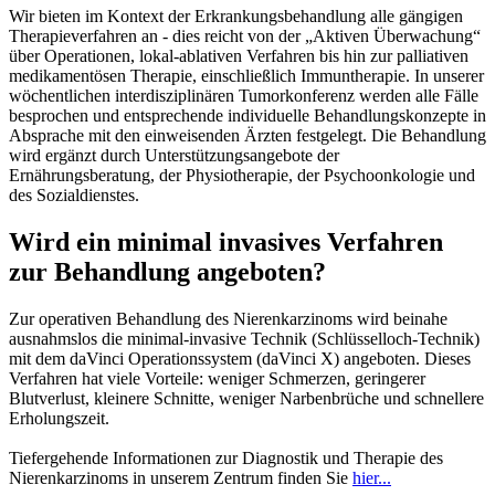
Wir bieten im Kontext der Erkrankungsbehandlung alle gängigen
Therapieverfahren an - dies reicht von der „Aktiven Überwachung“
über Operationen, lokal-ablativen Verfahren bis hin zur palliativen
medikamentösen Therapie, einschließlich Immuntherapie. In unserer
wöchentlichen interdisziplinären Tumorkonferenz werden alle Fälle
besprochen und entsprechende individuelle Behandlungskonzepte in
Absprache mit den einweisenden Ärzten festgelegt. Die Behandlung
wird ergänzt durch Unterstützungsangebote der
Ernährungsberatung, der Physiotherapie, der Psychoonkologie und
des Sozialdienstes.
Wird ein minimal invasives Verfahren
zur Behandlung angeboten?
Zur operativen Behandlung des Nierenkarzinoms wird beinahe
ausnahmslos die minimal-invasive Technik (Schlüsselloch-Technik)
mit dem daVinci Operationssystem (daVinci X) angeboten. Dieses
Verfahren hat viele Vorteile: weniger Schmerzen, geringerer
Blutverlust, kleinere Schnitte, weniger Narbenbrüche und schnellere
Erholungszeit.
Tiefergehende Informationen zur Diagnostik und Therapie des
Nierenkarzinoms in unserem Zentrum finden Sie
hier...