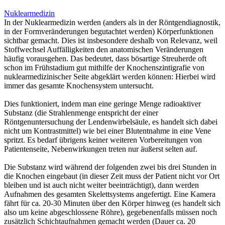
Nuklearmedizin
In der Nuklearmedizin werden (anders als in der Röntgendiagnostik,
in der Formveränderungen begutachtet werden) Körperfunktionen
sichtbar gemacht. Dies ist insbesondere deshalb von Relevanz, weil
Stoffwechsel Auffälligkeiten den anatomischen Veränderungen
häufig vorausgehen. Das bedeutet, dass bösartige Streuherde oft
schon im Frühstadium gut mithilfe der Knochenszintigrafie von
nuklearmedizinischer Seite abgeklärt werden können: Hierbei wird
immer das gesamte Knochensystem untersucht.
Dies funktioniert, indem man eine geringe Menge radioaktiver
Substanz (die Strahlenmenge entspricht der einer
Röntgenuntersuchung der Lendenwirbelsäule, es handelt sich dabei
nicht um Kontrastmittel) wie bei einer Blutentnahme in eine Vene
spritzt. Es bedarf übrigens keiner weiteren Vorbereitungen von
Patientenseite, Nebenwirkungen treten nur äußerst selten auf.
Die Substanz wird während der folgenden zwei bis drei Stunden in
die Knochen eingebaut (in dieser Zeit muss der Patient nicht vor Ort
bleiben und ist auch nicht weiter beeinträchtigt), dann werden
Aufnahmen des gesamten Skelettsystems angefertigt. Eine Kamera
fährt für ca. 20-30 Minuten über den Körper hinweg (es handelt sich
also um keine abgeschlossene Röhre), gegebenenfalls müssen noch
zusätzlich Schichtaufnahmen gemacht werden (Dauer ca. 20