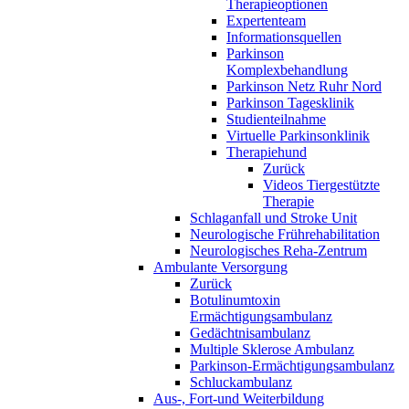
Therapieoptionen
Expertenteam
Informationsquellen
Parkinson
Komplexbehandlung
Parkinson Netz Ruhr Nord
Parkinson Tagesklinik
Studienteilnahme
Virtuelle Parkinsonklinik
Therapiehund
Zurück
Videos Tiergestützte
Therapie
Schlaganfall und Stroke Unit
Neurologische Frührehabilitation
Neurologisches Reha-Zentrum
Ambulante Versorgung
Zurück
Botulinumtoxin
Ermächtigungsambulanz
Gedächtnisambulanz
Multiple Sklerose Ambulanz
Parkinson-Ermächtigungsambulanz
Schluckambulanz
Aus-, Fort-und Weiterbildung