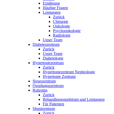
Ernährung
Häufige Fragen
Leistungen
Zurück
Chirurgie
Onkologie
Psychoonkologie
Radiologie
Unser Team
Diabeteszentrum
Zurück
Unser Team
Diabetologie
Hypertoniezentrum
Zurück
Hypertoniezentrum Nephrologie
Hypertonie Zentrum
Neurozentrum
Ösophaguszentrum
Ruhrstim
Zurück
Behandlungsspektrum und Leistungen
Für Patienten
Shuntzentrum
Zurück