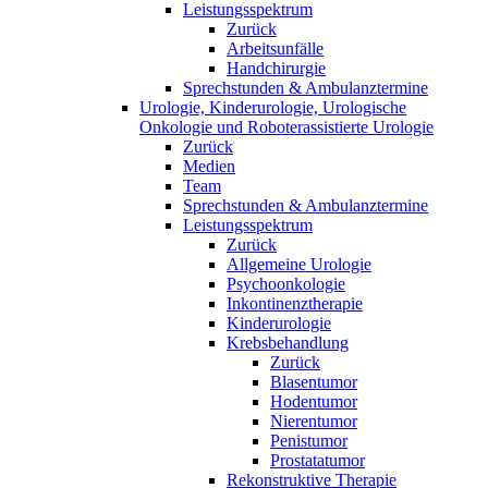
Leistungsspektrum
Zurück
Arbeitsunfälle
Handchirurgie
Sprechstunden & Ambulanztermine
Urologie, Kinderurologie, Urologische
Onkologie und Roboterassistierte Urologie
Zurück
Medien
Team
Sprechstunden & Ambulanztermine
Leistungsspektrum
Zurück
Allgemeine Urologie
Psychoonkologie
Inkontinenztherapie
Kinderurologie
Krebsbehandlung
Zurück
Blasentumor
Hodentumor
Nierentumor
Penistumor
Prostatatumor
Rekonstruktive Therapie