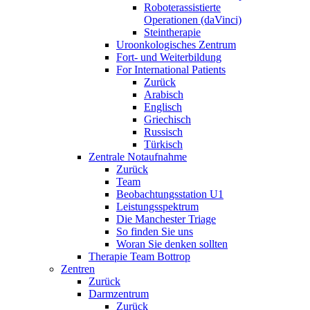
Roboterassistierte
Operationen (daVinci)
Steintherapie
Uroonkologisches Zentrum
Fort- und Weiterbildung
For International Patients
Zurück
Arabisch
Englisch
Griechisch
Russisch
Türkisch
Zentrale Notaufnahme
Zurück
Team
Beobachtungsstation U1
Leistungsspektrum
Die Manchester Triage
So finden Sie uns
Woran Sie denken sollten
Therapie Team Bottrop
Zentren
Zurück
Darmzentrum
Zurück