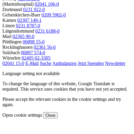
(Marienhospital)
02041 106-0
Dortmund
0231 922-0
Gelsenkirchen-Buer
0209 5902-0
Kamen
02307 149-1
Lünen
0231 8787-0
Lütgendortmund
0231 6188-0
Marl
02365 90-0
Püttlingen
06898 55-0
Recklinghausen
02361 56-0
Sulzbach
06897 574-0
Würselen
02405 62-3305
02041 15-0
E-Mail
Suche
Ambulanzen
Jetzt Spenden
Newsletter
Language setting not available
To change the language of this website, Google Translate is
required. This service uses cookies that you have not yet accepted.
Please accept the relevant cookies in the cookie settings and try
again.
Open cookie settings
Close