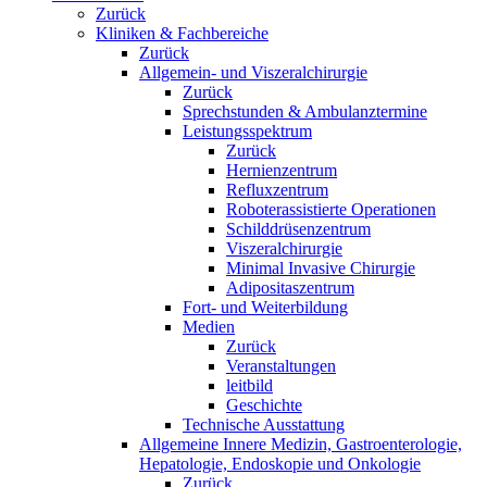
Zurück
Kliniken & Fachbereiche
Zurück
Allgemein- und Viszeralchirurgie
Zurück
Sprechstunden & Ambulanztermine
Leistungsspektrum
Zurück
Hernienzentrum
Refluxzentrum
Roboterassistierte Operationen
Schilddrüsenzentrum
Viszeralchirurgie
Minimal Invasive Chirurgie
Adipositaszentrum
Fort- und Weiterbildung
Medien
Zurück
Veranstaltungen
leitbild
Geschichte
Technische Ausstattung
Allgemeine Innere Medizin, Gastroenterologie,
Hepatologie, Endoskopie und Onkologie
Zurück