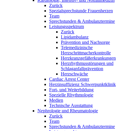
Kardiologie, Intensiv- und Notfallmedizin
Zurück
Spezialsprechstunde Frauenherzen
Team
Sprechstunden & Ambulanztermine
Leistungsspektrum
Zurück
Lipidambulanz
Prävention und Nachsorge
Telemedizinische
Herzschrittmacherkontrolle
Herzkranzgefäßerkrankungen
Herzrhythmusstörungen und
Schlaganfallprävention
Herzschwäche
Cardiac Arrest Center
Herzinsuffizienz Schwerpunktklinik
Fort- und Weiterbildung
Spezielle Rhythmologie
Medien
Technische Ausstattung
Nephrologie und Rheumatologie
Zurück
Team
Sprechstunden & Ambulanztermine