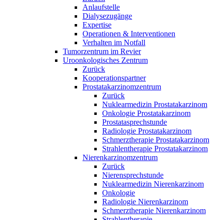
Anlaufstelle
Dialysezugänge
Expertise
Operationen & Interventionen
Verhalten im Notfall
Tumorzentrum im Revier
Uroonkologisches Zentrum
Zurück
Kooperationspartner
Prostatakarzinomzentrum
Zurück
Nuklearmedizin Prostatakarzinom
Onkologie Prostatakarzinom
Prostatasprechstunde
Radiologie Prostatakarzinom
Schmerztherapie Prostatakarzinom
Strahlentherapie Prostatakarzinom
Nierenkarzinomzentrum
Zurück
Nierensprechstunde
Nuklearmedizin Nierenkarzinom
Onkologie
Radiologie Nierenkarzinom
Schmerztherapie Nierenkarzinom
Strahlentherapie