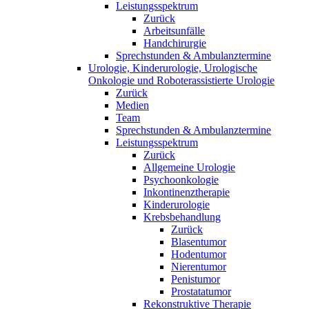
Leistungsspektrum
Zurück
Arbeitsunfälle
Handchirurgie
Sprechstunden & Ambulanztermine
Urologie, Kinderurologie, Urologische
Onkologie und Roboterassistierte Urologie
Zurück
Medien
Team
Sprechstunden & Ambulanztermine
Leistungsspektrum
Zurück
Allgemeine Urologie
Psychoonkologie
Inkontinenztherapie
Kinderurologie
Krebsbehandlung
Zurück
Blasentumor
Hodentumor
Nierentumor
Penistumor
Prostatatumor
Rekonstruktive Therapie