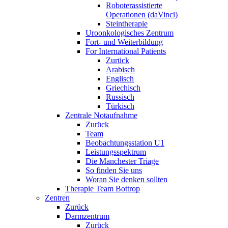
Roboterassistierte
Operationen (daVinci)
Steintherapie
Uroonkologisches Zentrum
Fort- und Weiterbildung
For International Patients
Zurück
Arabisch
Englisch
Griechisch
Russisch
Türkisch
Zentrale Notaufnahme
Zurück
Team
Beobachtungsstation U1
Leistungsspektrum
Die Manchester Triage
So finden Sie uns
Woran Sie denken sollten
Therapie Team Bottrop
Zentren
Zurück
Darmzentrum
Zurück