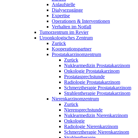
Anlaufstelle
Dialysezugänge
Expertise
Operationen & Interventionen
Verhalten im Notfall
Tumorzentrum im Revier
Uroonkologisches Zentrum
Zurück
Kooperationspartner
Prostatakarzinomzentrum
Zurück
Nuklearmedizin Prostatakarzinom
Onkologie Prostatakarzinom
Prostatasprechstunde
Radiologie Prostatakarzinom
Schmerztherapie Prostatakarzinom
Strahlentherapie Prostatakarzinom
Nierenkarzinomzentrum
Zurück
Nierensprechstunde
Nuklearmedizin Nierenkarzinom
Onkologie
Radiologie Nierenkarzinom
Schmerztherapie Nierenkarzinom
Strahlentherapie