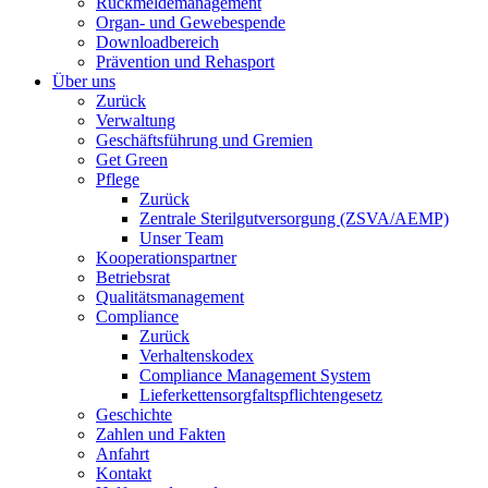
Rückmeldemanagement
Organ- und Gewebespende
Downloadbereich
Prävention und Rehasport
Über uns
Zurück
Verwaltung
Geschäftsführung und Gremien
Get Green
Pflege
Zurück
Zentrale Sterilgutversorgung (ZSVA/AEMP)
Unser Team
Kooperationspartner
Betriebsrat
Qualitätsmanagement
Compliance
Zurück
Verhaltenskodex
Compliance Management System
Lieferkettensorgfaltspflichtengesetz
Geschichte
Zahlen und Fakten
Anfahrt
Kontakt