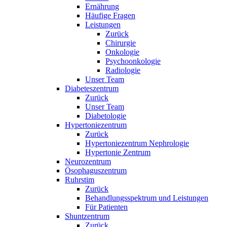
Ernährung
Häufige Fragen
Leistungen
Zurück
Chirurgie
Onkologie
Psychoonkologie
Radiologie
Unser Team
Diabeteszentrum
Zurück
Unser Team
Diabetologie
Hypertoniezentrum
Zurück
Hypertoniezentrum Nephrologie
Hypertonie Zentrum
Neurozentrum
Ösophaguszentrum
Ruhrstim
Zurück
Behandlungsspektrum und Leistungen
Für Patienten
Shuntzentrum
Zurück