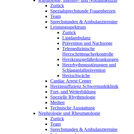
Kardiologie, Intensiv- und Notfallmedizin
Zurück
Spezialsprechstunde Frauenherzen
Team
Sprechstunden & Ambulanztermine
Leistungsspektrum
Zurück
Lipidambulanz
Prävention und Nachsorge
Telemedizinische
Herzschrittmacherkontrolle
Herzkranzgefäßerkrankungen
Herzrhythmusstörungen und
Schlaganfallprävention
Herzschwäche
Cardiac Arrest Center
Herzinsuffizienz Schwerpunktklinik
Fort- und Weiterbildung
Spezielle Rhythmologie
Medien
Technische Ausstattung
Nephrologie und Rheumatologie
Zurück
Team
Sprechstunden & Ambulanztermine