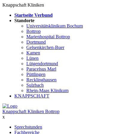
Knappschaft Kliniken
Startseite Verbund
Standorte
Universitätsklinikum Bochum
Bottrop
Marienhospital Bottrop
Dortmund
Gelsenkirchen-Buer
Kamen
Lünen
Lütgendortmund
Paracelsus Marl
Püttlingen
Recklinghausen
Sulzbach
Rhein-Maas Klinikum
KNAPPSCHAFT
Knappschaft Kliniken Bottrop
x
Sprechstunden
Fachbereiche