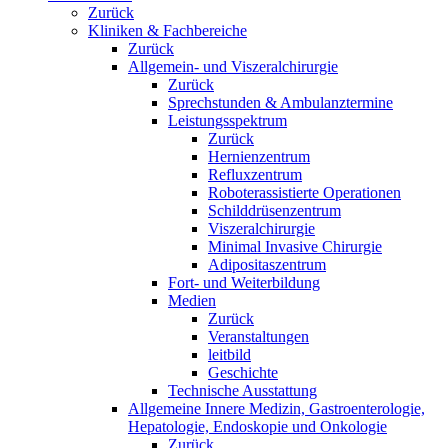
Zurück
Kliniken & Fachbereiche
Zurück
Allgemein- und Viszeralchirurgie
Zurück
Sprechstunden & Ambulanztermine
Leistungsspektrum
Zurück
Hernienzentrum
Refluxzentrum
Roboterassistierte Operationen
Schilddrüsenzentrum
Viszeralchirurgie
Minimal Invasive Chirurgie
Adipositaszentrum
Fort- und Weiterbildung
Medien
Zurück
Veranstaltungen
leitbild
Geschichte
Technische Ausstattung
Allgemeine Innere Medizin, Gastroenterologie,
Hepatologie, Endoskopie und Onkologie
Zurück