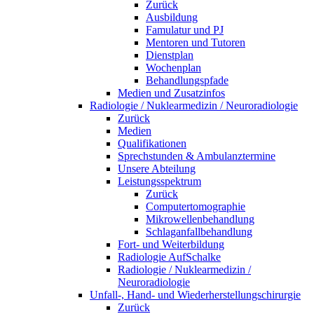
Zurück
Ausbildung
Famulatur und PJ
Mentoren und Tutoren
Dienstplan
Wochenplan
Behandlungspfade
Medien und Zusatzinfos
Radiologie / Nuklearmedizin / Neuroradiologie
Zurück
Medien
Qualifikationen
Sprechstunden & Ambulanztermine
Unsere Abteilung
Leistungsspektrum
Zurück
Computertomographie
Mikrowellenbehandlung
Schlaganfallbehandlung
Fort- und Weiterbildung
Radiologie AufSchalke
Radiologie / Nuklearmedizin /
Neuroradiologie
Unfall-, Hand- und Wiederherstellungschirurgie
Zurück