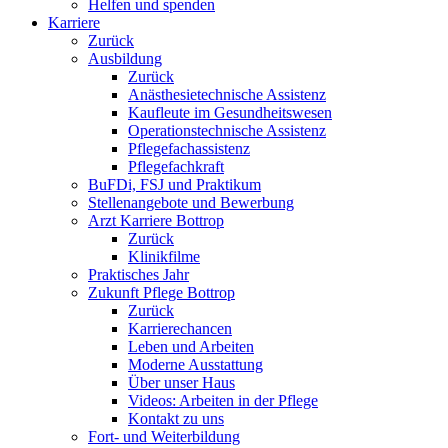
Helfen und spenden
Karriere
Zurück
Ausbildung
Zurück
Anästhesietechnische Assistenz
Kaufleute im Gesundheitswesen
Operationstechnische Assistenz
Pflegefachassistenz
Pflegefachkraft
BuFDi, FSJ und Praktikum
Stellenangebote und Bewerbung
Arzt Karriere Bottrop
Zurück
Klinikfilme
Praktisches Jahr
Zukunft Pflege Bottrop
Zurück
Karrierechancen
Leben und Arbeiten
Moderne Ausstattung
Über unser Haus
Videos: Arbeiten in der Pflege
Kontakt zu uns
Fort- und Weiterbildung