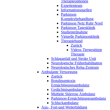
Therapieoptionen
Expertenteam
Informationsquellen
Parkinson
Komplexbehandlung
Parkinson Netz Ruhr Nord
Parkinson Tagesklinik
Studienteilnahme
Virtuelle Parkinsonklinik
Therapiehund
Zurück
Videos Tiergestützte
Therapie
Schlaganfall und Stroke Unit
Neurologische Frührehabilitation
Neurologisches Reha-Zentrum
Ambulante Versorgung
Zurück
Botulinumtoxin
Ermächtigungsambulanz
Gedächtnisambulanz
Multiple Sklerose Ambulanz
Parkinson-Ermächtigungsambulanz
Schluckambulanz
Aus-, Fort-und Weiterbildung