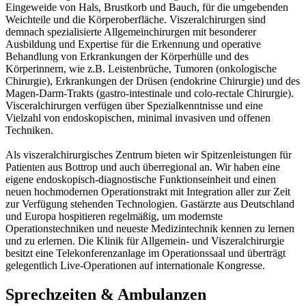
Eingeweide von Hals, Brustkorb und Bauch, für die umgebenden
Weichteile und die Körperoberfläche. Viszeralchirurgen sind
demnach spezialisierte Allgemeinchirurgen mit besonderer
Ausbildung und Expertise für die Erkennung und operative
Behandlung von Erkrankungen der Körperhülle und des
Körperinnern, wie z.B. Leistenbrüche, Tumoren (onkologische
Chirurgie), Erkrankungen der Drüsen (endokrine Chirurgie) und des
Magen-Darm-Trakts (gastro-intestinale und colo-rectale Chirurgie).
Visceralchirurgen verfügen über Spezialkenntnisse und eine
Vielzahl von endoskopischen, minimal invasiven und offenen
Techniken.
Als viszeralchirurgisches Zentrum bieten wir Spitzenleistungen für
Patienten aus Bottrop und auch überregional an. Wir haben eine
eigene endoskopisch-diagnostische Funktionseinheit und einen
neuen hochmodernen Operationstrakt mit Integration aller zur Zeit
zur Verfügung stehenden Technologien. Gastärzte aus Deutschland
und Europa hospitieren regelmäßig, um modernste
Operationstechniken und neueste Medizintechnik kennen zu lernen
und zu erlernen. Die Klinik für Allgemein- und Viszeralchirurgie
besitzt eine Telekonferenzanlage im Operationssaal und überträgt
gelegentlich Live-Operationen auf internationale Kongresse.
Sprechzeiten & Ambulanzen