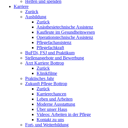
Helfen und spenden
Karriere
Zurück
Ausbildung
Zurück
Anästhesietechnische Assistenz
Kaufleute im Gesundheitswesen
Operationstechnische Assistenz
Pflegefachassistenz
Pflegefachkraft
BuFDi, FSJ und Praktikum
Stellenangebote und Bewerbung
Arzt Karriere Bottrop
Zurück
Klinikfilme
Praktisches Jahr
Zukunft Pflege Bottrop
Zurück
Karrierechancen
Leben und Arbeiten
Moderne Ausstattung
Über unser Haus
Videos: Arbeiten in der Pflege
Kontakt zu uns
Fort- und Weiterbildung