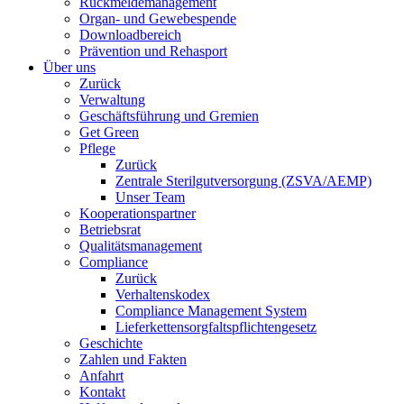
Rückmeldemanagement
Organ- und Gewebespende
Downloadbereich
Prävention und Rehasport
Über uns
Zurück
Verwaltung
Geschäftsführung und Gremien
Get Green
Pflege
Zurück
Zentrale Sterilgutversorgung (ZSVA/AEMP)
Unser Team
Kooperationspartner
Betriebsrat
Qualitätsmanagement
Compliance
Zurück
Verhaltenskodex
Compliance Management System
Lieferkettensorgfaltspflichtengesetz
Geschichte
Zahlen und Fakten
Anfahrt
Kontakt