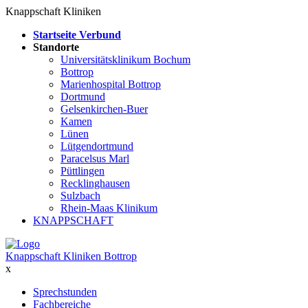
Knappschaft Kliniken
Startseite Verbund
Standorte
Universitätsklinikum Bochum
Bottrop
Marienhospital Bottrop
Dortmund
Gelsenkirchen-Buer
Kamen
Lünen
Lütgendortmund
Paracelsus Marl
Püttlingen
Recklinghausen
Sulzbach
Rhein-Maas Klinikum
KNAPPSCHAFT
Knappschaft Kliniken Bottrop
x
Sprechstunden
Fachbereiche