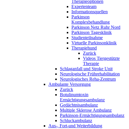
Therapieoptionen
Expertenteam
Informationsquellen
Parkinson
Komplexbehandlung
Parkinson Netz Ruhr Nord
Parkinson Tagesklinik
Studienteilnahme
Virtuelle Parkinsonklinik
Therapiehund
Zurück
Videos Tiergestützte
Therapie
Schlaganfall und Stroke Unit
Neurologische Frührehabilitation
Neurologisches Reha-Zentrum
Ambulante Versorgung
Zurück
Botulinumtoxin
Ermächtigungsambulanz
Gedächtnisambulanz
Multiple Sklerose Ambulanz
Parkinson-Ermächtigungsambulanz
Schluckambulanz
Aus-, Fort-und Weiterbildung