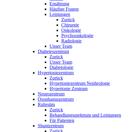
Ernährung
Häufige Fragen
Leistungen
Zurück
Chirurgie
Onkologie
Psychoonkologie
Radiologie
Unser Team
Diabeteszentrum
Zurück
Unser Team
Diabetologie
Hypertoniezentrum
Zurück
Hypertoniezentrum Nephrologie
Hypertonie Zentrum
Neurozentrum
Ösophaguszentrum
Ruhrstim
Zurück
Behandlungsspektrum und Leistungen
Für Patienten
Shuntzentrum
Zurück