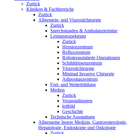
Zurück
Kliniken & Fachbereiche
Zurück
Allgemein- und Viszeralchirurgie
Zurück
Sprechstunden & Ambulanztermine
Leistungsspektrum
Zurück
Hernienzentrum
Refluxzentrum
Roboterassistierte Operationen
Schilddrüsenzentrum
Viszeralchirurgie
Minimal Invasive Chirurgie
Adipositaszentrum
Fort- und Weiterbildung
Medien
Zurück
Veranstaltungen
leitbild
Geschichte
Technische Ausstattung
Allgemeine Innere Medizin, Gastroenterologie,
Hepatologie, Endoskopie und Onkologie
Zurück