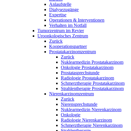
Anlaufstelle
Dialysezugänge
Expertise
Operationen & Interventionen
Verhalten im Notfall
Tumorzentrum im Revier
Uroonkologisches Zentrum
Zurück
Kooperationspartner
Prostatakarzinomzentrum
Zurück
Nuklearmedizin Prostatakarzinom
Onkologie Prostatakarzinom
Prostatasprechstunde
Radiologie Prostatakarzinom
Schmerztherapie Prostatakarzinom
Strahlentherapie Prostatakarzinom
Nierenkarzinomzentrum
Zurück
Nierensprechstunde
Nuklearmedizin Nierenkarzinom
Onkologie
Radiologie Nierenkarzinom
Schmerztherapie Nierenkarzinom
Strahlentherapie