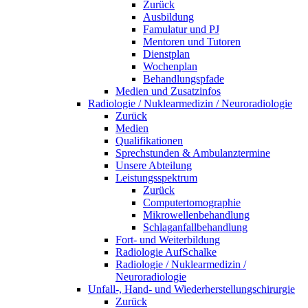
Zurück
Ausbildung
Famulatur und PJ
Mentoren und Tutoren
Dienstplan
Wochenplan
Behandlungspfade
Medien und Zusatzinfos
Radiologie / Nuklearmedizin / Neuroradiologie
Zurück
Medien
Qualifikationen
Sprechstunden & Ambulanztermine
Unsere Abteilung
Leistungsspektrum
Zurück
Computertomographie
Mikrowellenbehandlung
Schlaganfallbehandlung
Fort- und Weiterbildung
Radiologie AufSchalke
Radiologie / Nuklearmedizin /
Neuroradiologie
Unfall-, Hand- und Wiederherstellungschirurgie
Zurück