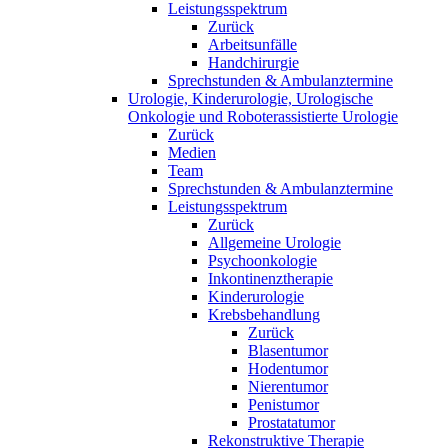
Leistungsspektrum
Zurück
Arbeitsunfälle
Handchirurgie
Sprechstunden & Ambulanztermine
Urologie, Kinderurologie, Urologische
Onkologie und Roboterassistierte Urologie
Zurück
Medien
Team
Sprechstunden & Ambulanztermine
Leistungsspektrum
Zurück
Allgemeine Urologie
Psychoonkologie
Inkontinenztherapie
Kinderurologie
Krebsbehandlung
Zurück
Blasentumor
Hodentumor
Nierentumor
Penistumor
Prostatatumor
Rekonstruktive Therapie