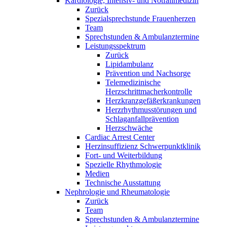
Kardiologie, Intensiv- und Notfallmedizin
Zurück
Spezialsprechstunde Frauenherzen
Team
Sprechstunden & Ambulanztermine
Leistungsspektrum
Zurück
Lipidambulanz
Prävention und Nachsorge
Telemedizinische
Herzschrittmacherkontrolle
Herzkranzgefäßerkrankungen
Herzrhythmusstörungen und
Schlaganfallprävention
Herzschwäche
Cardiac Arrest Center
Herzinsuffizienz Schwerpunktklinik
Fort- und Weiterbildung
Spezielle Rhythmologie
Medien
Technische Ausstattung
Nephrologie und Rheumatologie
Zurück
Team
Sprechstunden & Ambulanztermine