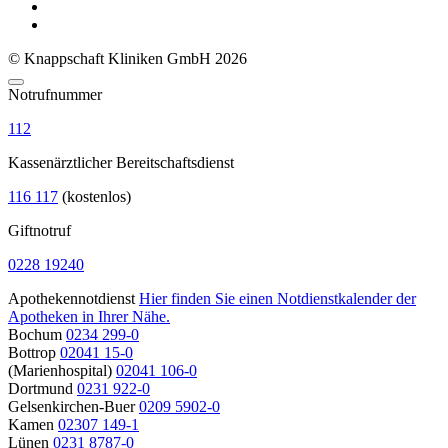
© Knappschaft Kliniken GmbH 2026
Notrufnummer
112
Kassenärztlicher Bereitschaftsdienst
116 117
(kostenlos)
Giftnotruf
0228 19240
Apothekennotdienst
Hier finden Sie einen Notdienstkalender der
Apotheken in Ihrer Nähe.
Bochum
0234 299-0
Bottrop
02041 15-0
(Marienhospital)
02041 106-0
Dortmund
0231 922-0
Gelsenkirchen-Buer
0209 5902-0
Kamen
02307 149-1
Lünen
0231 8787-0