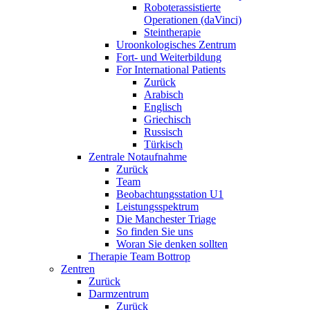
Roboterassistierte
Operationen (daVinci)
Steintherapie
Uroonkologisches Zentrum
Fort- und Weiterbildung
For International Patients
Zurück
Arabisch
Englisch
Griechisch
Russisch
Türkisch
Zentrale Notaufnahme
Zurück
Team
Beobachtungsstation U1
Leistungsspektrum
Die Manchester Triage
So finden Sie uns
Woran Sie denken sollten
Therapie Team Bottrop
Zentren
Zurück
Darmzentrum
Zurück