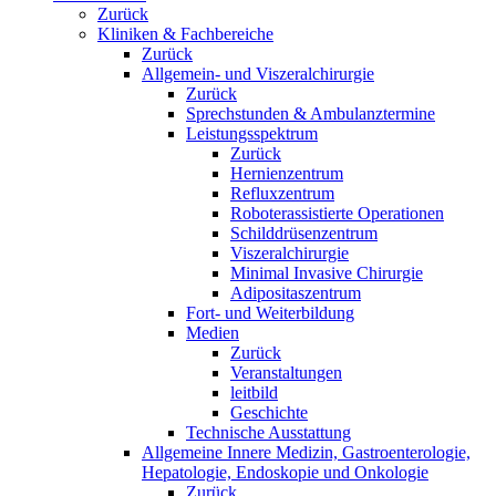
Zurück
Kliniken & Fachbereiche
Zurück
Allgemein- und Viszeralchirurgie
Zurück
Sprechstunden & Ambulanztermine
Leistungsspektrum
Zurück
Hernienzentrum
Refluxzentrum
Roboterassistierte Operationen
Schilddrüsenzentrum
Viszeralchirurgie
Minimal Invasive Chirurgie
Adipositaszentrum
Fort- und Weiterbildung
Medien
Zurück
Veranstaltungen
leitbild
Geschichte
Technische Ausstattung
Allgemeine Innere Medizin, Gastroenterologie,
Hepatologie, Endoskopie und Onkologie
Zurück