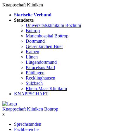
Knappschaft Kliniken
Startseite Verbund
Standorte
Universitätsklinikum Bochum
Bottrop
Marienhospital Bottrop
Dortmund
Gelsenkirchen-Buer
Kamen
Lünen
Lütgendortmund
Paracelsus Marl
Püttlingen
Recklinghausen
Sulzbach
Rhein-Maas Klinikum
KNAPPSCHAFT
Knappschaft Kliniken Bottrop
x
Sprechstunden
Fachbereiche