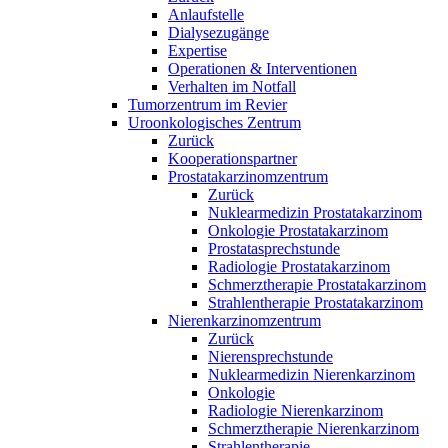
Anlaufstelle
Dialysezugänge
Expertise
Operationen & Interventionen
Verhalten im Notfall
Tumorzentrum im Revier
Uroonkologisches Zentrum
Zurück
Kooperationspartner
Prostatakarzinomzentrum
Zurück
Nuklearmedizin Prostatakarzinom
Onkologie Prostatakarzinom
Prostatasprechstunde
Radiologie Prostatakarzinom
Schmerztherapie Prostatakarzinom
Strahlentherapie Prostatakarzinom
Nierenkarzinomzentrum
Zurück
Nierensprechstunde
Nuklearmedizin Nierenkarzinom
Onkologie
Radiologie Nierenkarzinom
Schmerztherapie Nierenkarzinom
Strahlentherapie