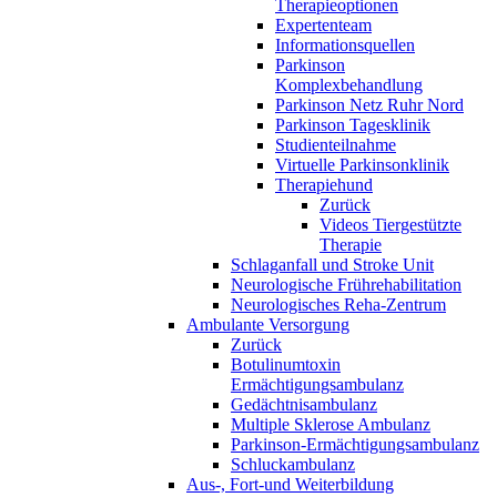
Therapieoptionen
Expertenteam
Informationsquellen
Parkinson
Komplexbehandlung
Parkinson Netz Ruhr Nord
Parkinson Tagesklinik
Studienteilnahme
Virtuelle Parkinsonklinik
Therapiehund
Zurück
Videos Tiergestützte
Therapie
Schlaganfall und Stroke Unit
Neurologische Frührehabilitation
Neurologisches Reha-Zentrum
Ambulante Versorgung
Zurück
Botulinumtoxin
Ermächtigungsambulanz
Gedächtnisambulanz
Multiple Sklerose Ambulanz
Parkinson-Ermächtigungsambulanz
Schluckambulanz
Aus-, Fort-und Weiterbildung