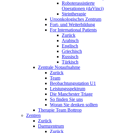
Roboterassistierte
Operationen (daVinci)
Steintherapie
Uroonkologisches Zentrum
Fort- und Weiterbildung
For International Patients
Zurück
Arabisch
Englisch
Griechisch
Russisch
Türkisch
Zentrale Notaufnahme
Zurück
Team
Beobachtungsstation U1
Leistungsspektrum
Die Manchester Triage
So finden Sie uns
Woran Sie denken sollten
Therapie Team Bottrop
Zentren
Zurück
Darmzentrum
Zurück