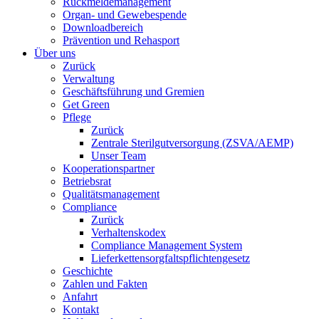
Rückmeldemanagement
Organ- und Gewebespende
Downloadbereich
Prävention und Rehasport
Über uns
Zurück
Verwaltung
Geschäftsführung und Gremien
Get Green
Pflege
Zurück
Zentrale Sterilgutversorgung (ZSVA/AEMP)
Unser Team
Kooperationspartner
Betriebsrat
Qualitätsmanagement
Compliance
Zurück
Verhaltenskodex
Compliance Management System
Lieferkettensorgfaltspflichtengesetz
Geschichte
Zahlen und Fakten
Anfahrt
Kontakt