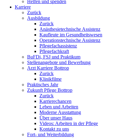
Helfen und spenden
Karriere
Zurück
Ausbildung
Zurück
Anästhesietechnische Assistenz
Kaufleute im Gesundheitswesen
Operationstechnische Assistenz
Pflegefachassistenz
Pflegefachkraft
BuFDi, FSJ und Praktikum
Stellenangebote und Bewerbung
Arzt Karriere Bottrop
Zurück
Klinikfilme
Praktisches Jahr
Zukunft Pflege Bottrop
Zurück
Karrierechancen
Leben und Arbeiten
Moderne Ausstattung
Über unser Haus
Videos: Arbeiten in der Pflege
Kontakt zu uns
Fort- und Weiterbildung