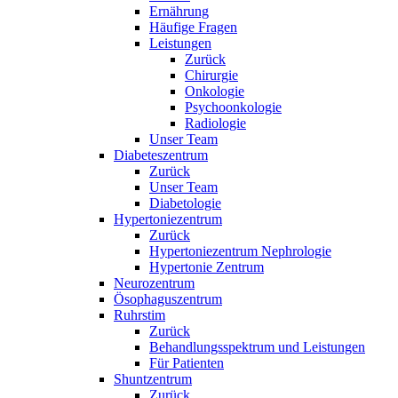
Ernährung
Häufige Fragen
Leistungen
Zurück
Chirurgie
Onkologie
Psychoonkologie
Radiologie
Unser Team
Diabeteszentrum
Zurück
Unser Team
Diabetologie
Hypertoniezentrum
Zurück
Hypertoniezentrum Nephrologie
Hypertonie Zentrum
Neurozentrum
Ösophaguszentrum
Ruhrstim
Zurück
Behandlungsspektrum und Leistungen
Für Patienten
Shuntzentrum
Zurück