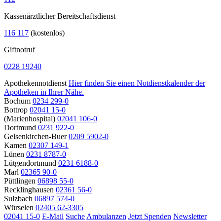
Kassenärztlicher Bereitschaftsdienst
116 117
(kostenlos)
Giftnotruf
0228 19240
Apothekennotdienst
Hier finden Sie einen Notdienstkalender der
Apotheken in Ihrer Nähe.
Bochum
0234 299-0
Bottrop
02041 15-0
(Marienhospital)
02041 106-0
Dortmund
0231 922-0
Gelsenkirchen-Buer
0209 5902-0
Kamen
02307 149-1
Lünen
0231 8787-0
Lütgendortmund
0231 6188-0
Marl
02365 90-0
Püttlingen
06898 55-0
Recklinghausen
02361 56-0
Sulzbach
06897 574-0
Würselen
02405 62-3305
02041 15-0
E-Mail
Suche
Ambulanzen
Jetzt Spenden
Newsletter