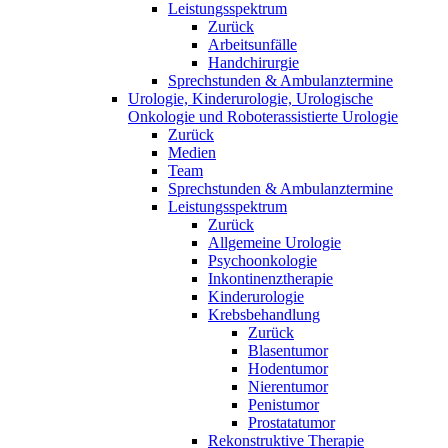
Leistungsspektrum
Zurück
Arbeitsunfälle
Handchirurgie
Sprechstunden & Ambulanztermine
Urologie, Kinderurologie, Urologische
Onkologie und Roboterassistierte Urologie
Zurück
Medien
Team
Sprechstunden & Ambulanztermine
Leistungsspektrum
Zurück
Allgemeine Urologie
Psychoonkologie
Inkontinenztherapie
Kinderurologie
Krebsbehandlung
Zurück
Blasentumor
Hodentumor
Nierentumor
Penistumor
Prostatatumor
Rekonstruktive Therapie