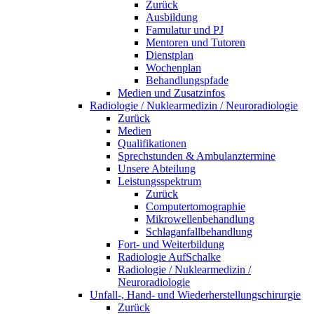
Zurück
Ausbildung
Famulatur und PJ
Mentoren und Tutoren
Dienstplan
Wochenplan
Behandlungspfade
Medien und Zusatzinfos
Radiologie / Nuklearmedizin / Neuroradiologie
Zurück
Medien
Qualifikationen
Sprechstunden & Ambulanztermine
Unsere Abteilung
Leistungsspektrum
Zurück
Computertomographie
Mikrowellenbehandlung
Schlaganfallbehandlung
Fort- und Weiterbildung
Radiologie AufSchalke
Radiologie / Nuklearmedizin /
Neuroradiologie
Unfall-, Hand- und Wiederherstellungschirurgie
Zurück