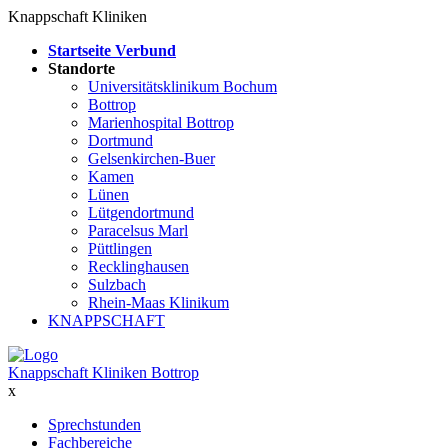
Knappschaft Kliniken
Startseite Verbund
Standorte
Universitätsklinikum Bochum
Bottrop
Marienhospital Bottrop
Dortmund
Gelsenkirchen-Buer
Kamen
Lünen
Lütgendortmund
Paracelsus Marl
Püttlingen
Recklinghausen
Sulzbach
Rhein-Maas Klinikum
KNAPPSCHAFT
Knappschaft Kliniken Bottrop
x
Sprechstunden
Fachbereiche