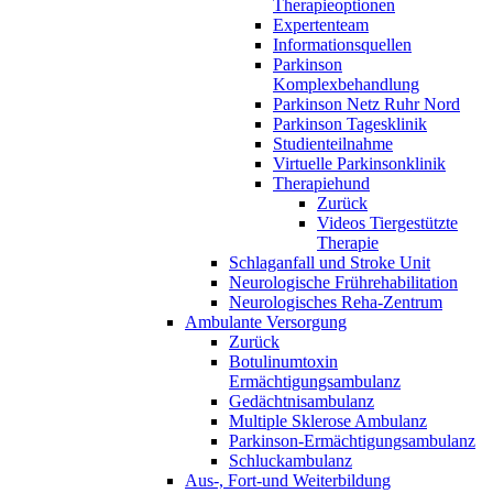
Therapieoptionen
Expertenteam
Informationsquellen
Parkinson
Komplexbehandlung
Parkinson Netz Ruhr Nord
Parkinson Tagesklinik
Studienteilnahme
Virtuelle Parkinsonklinik
Therapiehund
Zurück
Videos Tiergestützte
Therapie
Schlaganfall und Stroke Unit
Neurologische Frührehabilitation
Neurologisches Reha-Zentrum
Ambulante Versorgung
Zurück
Botulinumtoxin
Ermächtigungsambulanz
Gedächtnisambulanz
Multiple Sklerose Ambulanz
Parkinson-Ermächtigungsambulanz
Schluckambulanz
Aus-, Fort-und Weiterbildung