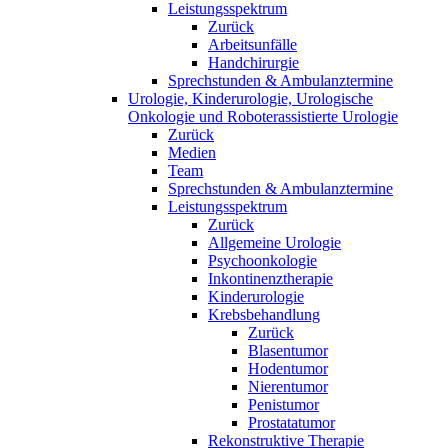
Leistungsspektrum
Zurück
Arbeitsunfälle
Handchirurgie
Sprechstunden & Ambulanztermine
Urologie, Kinderurologie, Urologische
Onkologie und Roboterassistierte Urologie
Zurück
Medien
Team
Sprechstunden & Ambulanztermine
Leistungsspektrum
Zurück
Allgemeine Urologie
Psychoonkologie
Inkontinenztherapie
Kinderurologie
Krebsbehandlung
Zurück
Blasentumor
Hodentumor
Nierentumor
Penistumor
Prostatatumor
Rekonstruktive Therapie