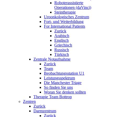
Roboterassistierte
Operationen (daVinci)
Steintherapie
Uroonkologisches Zentrum
Fort- und Weiterbildung
For International Patients
Zurück
Arabisch
Englisch
Griechisch
Russisch
Türkisch
Zentrale Notaufnahme
Zurück
Team
Beobachtungsstation U1
Leistungsspektrum
Die Manchester Triage
So finden Sie uns
Woran Sie denken sollten
Therapie Team Bottrop
Zentren
Zurück
Darmzentrum
Zurück