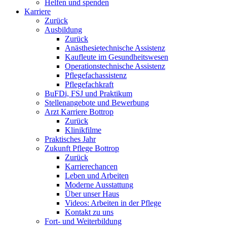
Helfen und spenden
Karriere
Zurück
Ausbildung
Zurück
Anästhesietechnische Assistenz
Kaufleute im Gesundheitswesen
Operationstechnische Assistenz
Pflegefachassistenz
Pflegefachkraft
BuFDi, FSJ und Praktikum
Stellenangebote und Bewerbung
Arzt Karriere Bottrop
Zurück
Klinikfilme
Praktisches Jahr
Zukunft Pflege Bottrop
Zurück
Karrierechancen
Leben und Arbeiten
Moderne Ausstattung
Über unser Haus
Videos: Arbeiten in der Pflege
Kontakt zu uns
Fort- und Weiterbildung