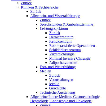
Zurück
Kliniken & Fachbereiche
Zurück
Allgemein- und Viszeralchirurgie
Zurück
Sprechstunden & Ambulanztermine
Leistungsspektrum
Zurück
Hernienzentrum
Refluxzentrum
Roboterassistierte Operationen
Schilddrüsenzentrum
Viszeralchirurgie
Minimal Invasive Chirurgie
Adipositaszentrum
Fort- und Weiterbildung
Medien
Zurück
Veranstaltungen
leitbild
Geschichte
Technische Ausstattung
Allgemeine Innere Medizin, Gastroenterologie,
Hepatologie, Endoskopie und Onkologie
Zurück