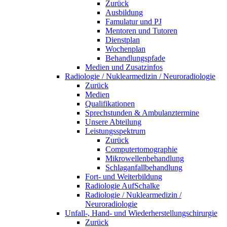
Zurück
Ausbildung
Famulatur und PJ
Mentoren und Tutoren
Dienstplan
Wochenplan
Behandlungspfade
Medien und Zusatzinfos
Radiologie / Nuklearmedizin / Neuroradiologie
Zurück
Medien
Qualifikationen
Sprechstunden & Ambulanztermine
Unsere Abteilung
Leistungsspektrum
Zurück
Computertomographie
Mikrowellenbehandlung
Schlaganfallbehandlung
Fort- und Weiterbildung
Radiologie AufSchalke
Radiologie / Nuklearmedizin /
Neuroradiologie
Unfall-, Hand- und Wiederherstellungschirurgie
Zurück