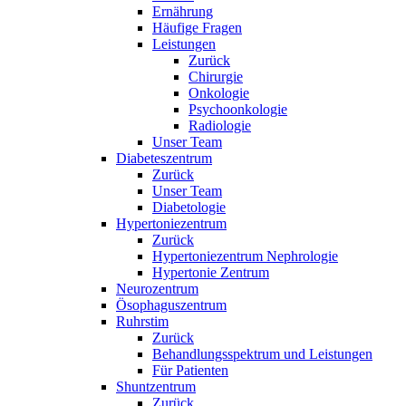
Ernährung
Häufige Fragen
Leistungen
Zurück
Chirurgie
Onkologie
Psychoonkologie
Radiologie
Unser Team
Diabeteszentrum
Zurück
Unser Team
Diabetologie
Hypertoniezentrum
Zurück
Hypertoniezentrum Nephrologie
Hypertonie Zentrum
Neurozentrum
Ösophaguszentrum
Ruhrstim
Zurück
Behandlungsspektrum und Leistungen
Für Patienten
Shuntzentrum
Zurück