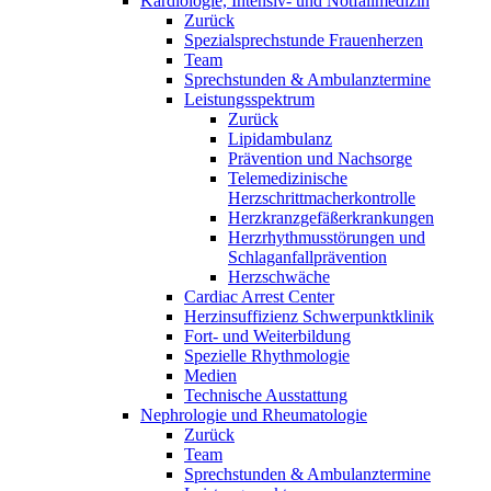
Kardiologie, Intensiv- und Notfallmedizin
Zurück
Spezialsprechstunde Frauenherzen
Team
Sprechstunden & Ambulanztermine
Leistungsspektrum
Zurück
Lipidambulanz
Prävention und Nachsorge
Telemedizinische
Herzschrittmacherkontrolle
Herzkranzgefäßerkrankungen
Herzrhythmusstörungen und
Schlaganfallprävention
Herzschwäche
Cardiac Arrest Center
Herzinsuffizienz Schwerpunktklinik
Fort- und Weiterbildung
Spezielle Rhythmologie
Medien
Technische Ausstattung
Nephrologie und Rheumatologie
Zurück
Team
Sprechstunden & Ambulanztermine