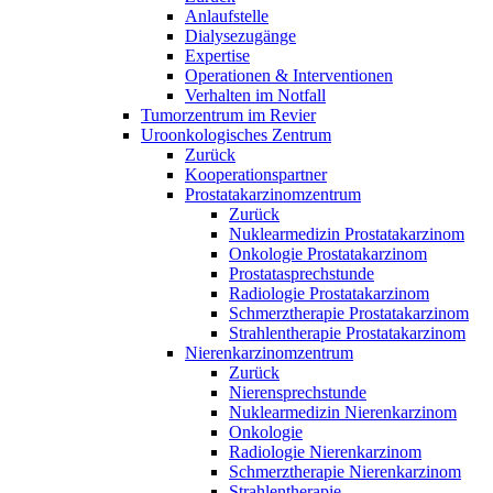
Anlaufstelle
Dialysezugänge
Expertise
Operationen & Interventionen
Verhalten im Notfall
Tumorzentrum im Revier
Uroonkologisches Zentrum
Zurück
Kooperationspartner
Prostatakarzinomzentrum
Zurück
Nuklearmedizin Prostatakarzinom
Onkologie Prostatakarzinom
Prostatasprechstunde
Radiologie Prostatakarzinom
Schmerztherapie Prostatakarzinom
Strahlentherapie Prostatakarzinom
Nierenkarzinomzentrum
Zurück
Nierensprechstunde
Nuklearmedizin Nierenkarzinom
Onkologie
Radiologie Nierenkarzinom
Schmerztherapie Nierenkarzinom
Strahlentherapie