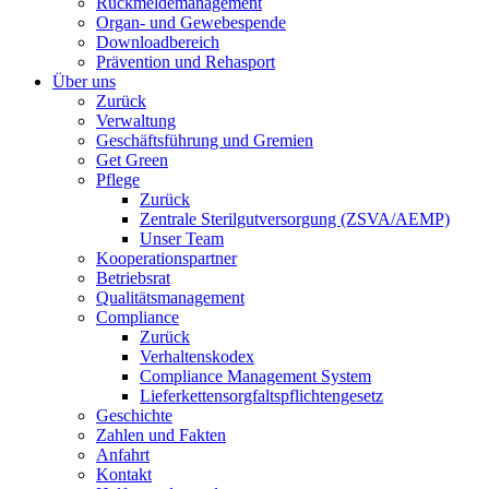
Rückmeldemanagement
Organ- und Gewebespende
Downloadbereich
Prävention und Rehasport
Über uns
Zurück
Verwaltung
Geschäftsführung und Gremien
Get Green
Pflege
Zurück
Zentrale Sterilgutversorgung (ZSVA/AEMP)
Unser Team
Kooperationspartner
Betriebsrat
Qualitätsmanagement
Compliance
Zurück
Verhaltenskodex
Compliance Management System
Lieferkettensorgfaltspflichtengesetz
Geschichte
Zahlen und Fakten
Anfahrt
Kontakt