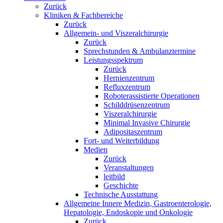
Zurück
Kliniken & Fachbereiche
Zurück
Allgemein- und Viszeralchirurgie
Zurück
Sprechstunden & Ambulanztermine
Leistungsspektrum
Zurück
Hernienzentrum
Refluxzentrum
Roboterassistierte Operationen
Schilddrüsenzentrum
Viszeralchirurgie
Minimal Invasive Chirurgie
Adipositaszentrum
Fort- und Weiterbildung
Medien
Zurück
Veranstaltungen
leitbild
Geschichte
Technische Ausstattung
Allgemeine Innere Medizin, Gastroenterologie,
Hepatologie, Endoskopie und Onkologie
Zurück