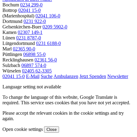
Bochum
0234 299-0
Bottrop
02041 15-0
(Marienhospital)
02041 106-0
Dortmund
0231 922-0
Gelsenkirchen-Buer
0209 5902-0
Kamen
02307 149-1
Lünen
0231 8787-0
Lütgendortmund
0231 6188-0
Marl
02365 90-0
Püttlingen
06898 55-0
Recklinghausen
02361 56-0
Sulzbach
06897 574-0
Würselen
02405 62-3305
02041 15-0
E-Mail
Suche
Ambulanzen
Jetzt Spenden
Newsletter
Language setting not available
To change the language of this website, Google Translate is
required. This service uses cookies that you have not yet accepted.
Please accept the relevant cookies in the cookie settings and try
again.
Open cookie settings
Close