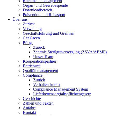
Rückmeldemanagement
Organ- und Gewebespende
Downloadbereich
Prävention und Rehasport
Über uns
Zurück
Verwaltung
Geschäftsführung und Gremien
Get Green
Pflege
Zurück
Zentrale Sterilgutversorgung (ZSVA/AEMP)
Unser Team
Kooperationspartner
Betriebsrat
Qualitätsmanagement
Compliance
Zurück
Verhaltenskodex
Compliance Management System
Lieferkettensorgfaltspflichtengesetz
Geschichte
Zahlen und Fakten
Anfahrt
Kontakt