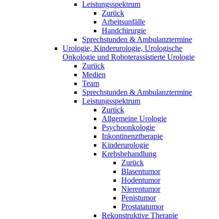
Leistungsspektrum
Zurück
Arbeitsunfälle
Handchirurgie
Sprechstunden & Ambulanztermine
Urologie, Kinderurologie, Urologische
Onkologie und Roboterassistierte Urologie
Zurück
Medien
Team
Sprechstunden & Ambulanztermine
Leistungsspektrum
Zurück
Allgemeine Urologie
Psychoonkologie
Inkontinenztherapie
Kinderurologie
Krebsbehandlung
Zurück
Blasentumor
Hodentumor
Nierentumor
Penistumor
Prostatatumor
Rekonstruktive Therapie