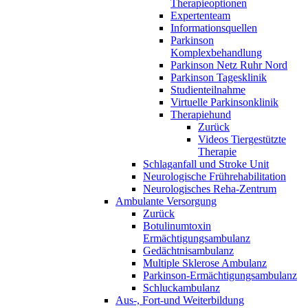
Therapieoptionen
Expertenteam
Informationsquellen
Parkinson
Komplexbehandlung
Parkinson Netz Ruhr Nord
Parkinson Tagesklinik
Studienteilnahme
Virtuelle Parkinsonklinik
Therapiehund
Zurück
Videos Tiergestützte
Therapie
Schlaganfall und Stroke Unit
Neurologische Frührehabilitation
Neurologisches Reha-Zentrum
Ambulante Versorgung
Zurück
Botulinumtoxin
Ermächtigungsambulanz
Gedächtnisambulanz
Multiple Sklerose Ambulanz
Parkinson-Ermächtigungsambulanz
Schluckambulanz
Aus-, Fort-und Weiterbildung