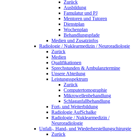
Zurück
Ausbildung
Famulatur und PJ
Mentoren und Tutoren
Dienstplan
Wochenplan
Behandlungspfade
Medien und Zusatzinfos
Radiologie / Nuklearmedizin / Neuroradiologie
Zurück
Medien
Qualifikationen
Sprechstunden & Ambulanztermine
Unsere Abteilung
Leistungsspektrum
Zurück
Computertomographie
Mikrowellenbehandlung
Schlaganfallbehandlung
Fort- und Weiterbildung
Radiologie AufSchalke
Radiologie / Nuklearmedizin /
Neuroradiologie
Unfall-, Hand- und Wiederherstellungschirurgie
Zurück