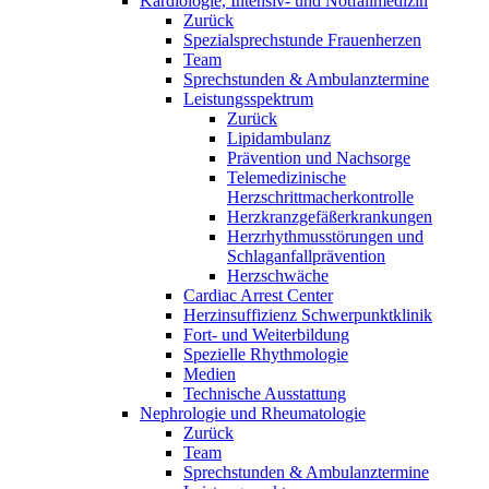
Kardiologie, Intensiv- und Notfallmedizin
Zurück
Spezialsprechstunde Frauenherzen
Team
Sprechstunden & Ambulanztermine
Leistungsspektrum
Zurück
Lipidambulanz
Prävention und Nachsorge
Telemedizinische
Herzschrittmacherkontrolle
Herzkranzgefäßerkrankungen
Herzrhythmusstörungen und
Schlaganfallprävention
Herzschwäche
Cardiac Arrest Center
Herzinsuffizienz Schwerpunktklinik
Fort- und Weiterbildung
Spezielle Rhythmologie
Medien
Technische Ausstattung
Nephrologie und Rheumatologie
Zurück
Team
Sprechstunden & Ambulanztermine