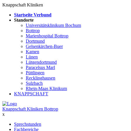
Knappschaft Kliniken
Startseite Verbund
Standorte
Universitätsklinikum Bochum
Bottrop
Marienhospital Bottrop
Dortmund
Gelsenkirchen-Buer
Kamen
Lünen
Lütgendortmund
Paracelsus Marl
Püttlingen
Recklinghausen
Sulzbach
Rhein-Maas Klinikum
KNAPPSCHAFT
Knappschaft Kliniken Bottrop
x
Sprechstunden
Fachbereiche