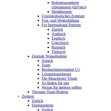
Roboterassistierte
Operationen (daVinci)
Steintherapie
Uroonkologisches Zentrum
Fort- und Weiterbildung
For International Patients
Zurück
Arabisch
Englisch
Griechisch
Russisch
Türkisch
Zentrale Notaufnahme
Zurück
Team
Beobachtungsstation U1
Leistungsspektrum
Die Manchester Triage
So finden Sie uns
Woran Sie denken sollten
Therapie Team Bottrop
Zentren
Zurück
Darmzentrum
Zurück