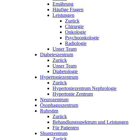
Ernährung
Häufige Fragen
Leistungen
Zurück
Chirurgie
Onkologie
Psychoonkologie
Radiologie
Unser Team
Diabeteszentrum
Zurück
Unser Team
Diabetologie
Hypertoniezentrum
Zurück
Hypertoniezentrum Nephrologie
Hypertonie Zentrum
Neurozentrum
Ösophaguszentrum
Ruhrstim
Zurück
Behandlungsspektrum und Leistungen
Für Patienten
Shuntzentrum
Zurück