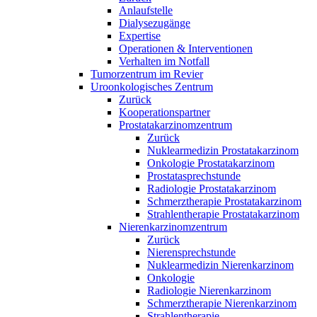
Anlaufstelle
Dialysezugänge
Expertise
Operationen & Interventionen
Verhalten im Notfall
Tumorzentrum im Revier
Uroonkologisches Zentrum
Zurück
Kooperationspartner
Prostatakarzinomzentrum
Zurück
Nuklearmedizin Prostatakarzinom
Onkologie Prostatakarzinom
Prostatasprechstunde
Radiologie Prostatakarzinom
Schmerztherapie Prostatakarzinom
Strahlentherapie Prostatakarzinom
Nierenkarzinomzentrum
Zurück
Nierensprechstunde
Nuklearmedizin Nierenkarzinom
Onkologie
Radiologie Nierenkarzinom
Schmerztherapie Nierenkarzinom
Strahlentherapie