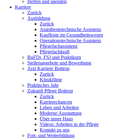
Helfen und spenden
Karriere
Zurück
Ausbildung
Zurück
Anästhesietechnische Assistenz
Kaufleute im Gesundheitswesen
Operationstechnische Assistenz
Pflegefachassistenz
Pflegefachkraft
BuFDi, FSJ und Praktikum
Stellenangebote und Bewerbung
Arzt Karriere Bottrop
Zurück
Klinikfilme
Praktisches Jahr
Zukunft Pflege Bottrop
Zurück
Karrierechancen
Leben und Arbeiten
Moderne Ausstattung
Über unser Haus
Videos: Arbeiten in der Pflege
Kontakt zu uns
Fort- und Weiterbildung