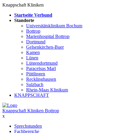
Knappschaft Kliniken
Startseite Verbund
Standorte
Universitätsklinikum Bochum
Bottrop
Marienhospital Bottrop
Dortmund
Gelsenkirchen-Buer
Kamen
Lünen
Lütgendortmund
Paracelsus Marl
Püttlingen
Recklinghausen
Sulzbach
Rhein-Maas Klinikum
KNAPPSCHAFT
Knappschaft Kliniken Bottrop
x
Sprechstunden
Fachbereiche