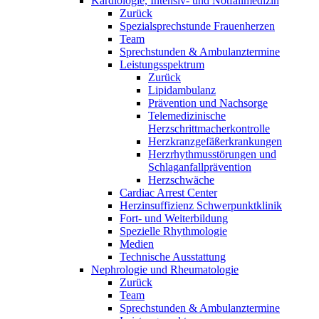
Kardiologie, Intensiv- und Notfallmedizin
Zurück
Spezialsprechstunde Frauenherzen
Team
Sprechstunden & Ambulanztermine
Leistungsspektrum
Zurück
Lipidambulanz
Prävention und Nachsorge
Telemedizinische
Herzschrittmacherkontrolle
Herzkranzgefäßerkrankungen
Herzrhythmusstörungen und
Schlaganfallprävention
Herzschwäche
Cardiac Arrest Center
Herzinsuffizienz Schwerpunktklinik
Fort- und Weiterbildung
Spezielle Rhythmologie
Medien
Technische Ausstattung
Nephrologie und Rheumatologie
Zurück
Team
Sprechstunden & Ambulanztermine