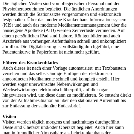
Die täglichen Visiten sind von pflegerischem Personal und den
Physiotherapeut:innen begleitet. Die ärztlichen Anordnungen
werden durch die Stationsärzte vorgenommen und elektronisch
festgehalten. Über das moderne Krankenhaus Informationssystem
(KIS) und auch das moderne Medikamentenmanagement über die
hauseigene Apotheke (AID) werden Zeitverluste vermieden. Auf
einem persönlichen iPad sind Labore, Röntgenbilder und auch
Arztbriefe aus vorherigen Aufenthalten schnell und unkompliziert
abrufbar. Die Digitalisierung ist vollständig durchgeführt, eine
Patientenkurve in Papierform ist nicht mehr geführt.
Führen des Krankenblattes
Auch dieses ist nach einer Vorlage automatisiert, mit Textbaustein
versehen und das selbstständige Einfügen der elektronisch
angeordneten Medikamente schnell und komplett erstellt. Hier
werden sogar unerwünschte Nebenwirkungen und
Wechselwirkungen elektronisch überprüft, auf die sogar
hingewiesen wird, um diese dann zu modifizieren. So entsteht direkt
von der Aufnahmesituation an über den stationären Aufenthalt bis
zur Entlassung der stationäre Entlassbrief.
Visiten
Visiten werden täglich morgens und nachmittags durchgeführt.
Diese sind Chefarzt-und/oder Oberarzt begleitet. Auch hier kann
man in freundlicher Atmosphäre als Lehrkrankenhaus der