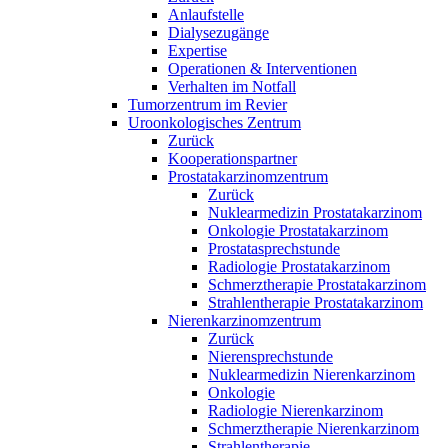
Anlaufstelle
Dialysezugänge
Expertise
Operationen & Interventionen
Verhalten im Notfall
Tumorzentrum im Revier
Uroonkologisches Zentrum
Zurück
Kooperationspartner
Prostatakarzinomzentrum
Zurück
Nuklearmedizin Prostatakarzinom
Onkologie Prostatakarzinom
Prostatasprechstunde
Radiologie Prostatakarzinom
Schmerztherapie Prostatakarzinom
Strahlentherapie Prostatakarzinom
Nierenkarzinomzentrum
Zurück
Nierensprechstunde
Nuklearmedizin Nierenkarzinom
Onkologie
Radiologie Nierenkarzinom
Schmerztherapie Nierenkarzinom
Strahlentherapie