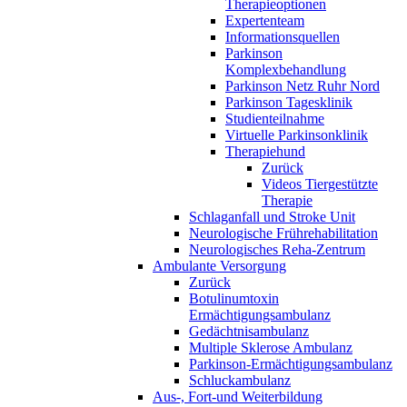
Therapieoptionen
Expertenteam
Informationsquellen
Parkinson
Komplexbehandlung
Parkinson Netz Ruhr Nord
Parkinson Tagesklinik
Studienteilnahme
Virtuelle Parkinsonklinik
Therapiehund
Zurück
Videos Tiergestützte
Therapie
Schlaganfall und Stroke Unit
Neurologische Frührehabilitation
Neurologisches Reha-Zentrum
Ambulante Versorgung
Zurück
Botulinumtoxin
Ermächtigungsambulanz
Gedächtnisambulanz
Multiple Sklerose Ambulanz
Parkinson-Ermächtigungsambulanz
Schluckambulanz
Aus-, Fort-und Weiterbildung