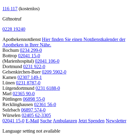
116 117
(kostenlos)
Giftnotruf
0228 19240
Apothekennotdienst
Hier finden Sie einen Notdienstkalender der
Apotheken in Ihrer Nähe.
Bochum
0234 299-0
Bottrop
02041 15-0
(Marienhospital)
02041 106-0
Dortmund
0231 922-0
Gelsenkirchen-Buer
0209 5902-0
Kamen
02307 149-1
Lünen
0231 8787-0
Lütgendortmund
0231 6188-0
Marl
02365 90-0
Püttlingen
06898 55-0
Recklinghausen
02361 56-0
Sulzbach
06897 574-0
Würselen
02405 62-3305
02041 15-0
E-Mail
Suche
Ambulanzen
Jetzt Spenden
Newsletter
Language setting not available