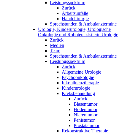
Leistungsspektrum
Zurück
Arbeitsunfälle
Handchirurgie
Sprechstunden & Ambulanztermine
Urologie, Kinderurologie, Urologische
Onkologie und Roboterassistierte Urologie
Zurück
Medien
Team
Sprechstunden & Ambulanztermine
Leistungsspektrum
Zurück
Allgemeine Urologie
Psychoonkologie
Inkontinenztherapie
Kinderurologie
Krebsbehandlung
Zurück
Blasentumor
Hodentumor
Nierentumor
Penistumor
Prostatatumor
Rekonstruktive Therapie