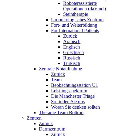
Roboterassistierte
Operationen (daVinci)
Steintherapie
Uroonkologisches Zentrum
Fort- und Weiterbildung
For International Patients
Zurück
Arabisch
Englisch
Griechisch
Russisch
Türkisch
Zentrale Notaufnahme
Zurück
Team
Beobachtungsstation U1
Leistungsspektrum
Die Manchester Triage
So finden Sie uns
Woran Sie denken sollten
Therapie Team Bottrop
Zentren
Zurück
Darmzentrum
Zurück