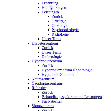
Ernährung
Häufige Fragen
Leistungen
Zurück
Chirurgie
Onkologie
Psychoonkologie
Radiologie
Unser Team
Diabeteszentrum
Zurück
Unser Team
Diabetologie
Hypertoniezentrum
Zurück
Hypertoniezentrum Nephrologie
Hypertonie Zentrum
Neurozentrum
Ösophaguszentrum
Ruhrstim
Zurück
Behandlungsspektrum und Leistungen
Für Patienten
Shuntzentrum
Zurück