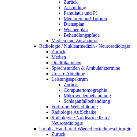
Zurück
Ausbildung
Famulatur und PJ
Mentoren und Tutoren
Dienstplan
Wochenplan
Behandlungspfade
Medien und Zusatzinfos
Radiologie / Nuklearmedizin / Neuroradiologie
Zurück
Medien
Qualifikationen
Sprechstunden & Ambulanztermine
Unsere Abteilung
Leistungsspektrum
Zurück
Computertomographie
Mikrowellenbehandlung
Schlaganfallbehandlung
Fort- und Weiterbildung
Radiologie AufSchalke
Radiologie / Nuklearmedizin /
Neuroradiologie
Unfall-, Hand- und Wiederherstellungschirurgie
Zurück