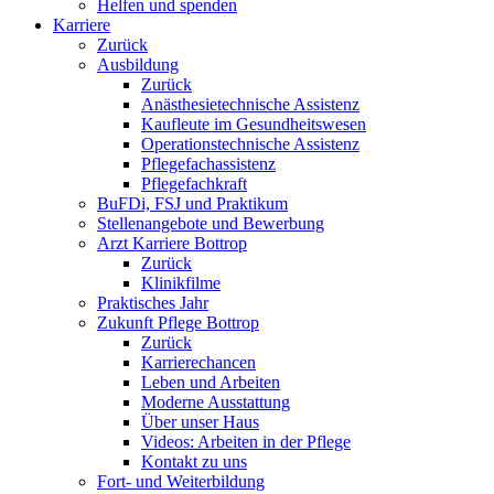
Helfen und spenden
Karriere
Zurück
Ausbildung
Zurück
Anästhesietechnische Assistenz
Kaufleute im Gesundheitswesen
Operationstechnische Assistenz
Pflegefachassistenz
Pflegefachkraft
BuFDi, FSJ und Praktikum
Stellenangebote und Bewerbung
Arzt Karriere Bottrop
Zurück
Klinikfilme
Praktisches Jahr
Zukunft Pflege Bottrop
Zurück
Karrierechancen
Leben und Arbeiten
Moderne Ausstattung
Über unser Haus
Videos: Arbeiten in der Pflege
Kontakt zu uns
Fort- und Weiterbildung