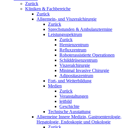
Zurück
Kliniken & Fachbereiche
Zurück
Allgemein- und Viszeralchirurgie
Zurück
Sprechstunden & Ambulanztermine
Leistungsspektrum
Zurück
Hernienzentrum
Refluxzentrum
Roboterassistierte Operationen
Schilddrüsenzentrum
Viszeralchirurgie
Minimal Invasive Chirurgie
Adipositaszentrum
Fort- und Weiterbildung
Medien
Zurück
Veranstaltungen
leitbild
Geschichte
Technische Ausstattung
Allgemeine Innere Medizin, Gastroenterologie,
Hepatologie, Endoskopie und Onkologie
Zurück