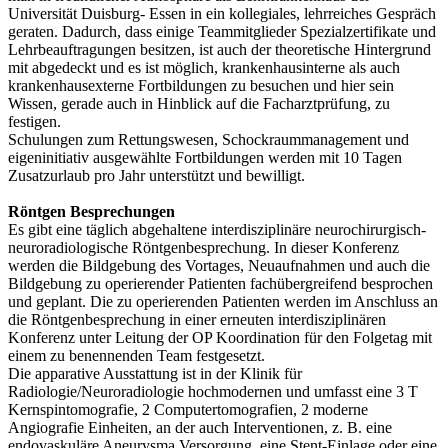
Universität Duisburg- Essen in ein kollegiales, lehrreiches Gespräch
geraten. Dadurch, dass einige Teammitglieder Spezialzertifikate und
Lehrbeauftragungen besitzen, ist auch der theoretische Hintergrund
mit abgedeckt und es ist möglich, krankenhausinterne als auch
krankenhausexterne Fortbildungen zu besuchen und hier sein
Wissen, gerade auch in Hinblick auf die Facharztprüfung, zu
festigen.
Schulungen zum Rettungswesen, Schockraummanagement und
eigeninitiativ ausgewählte Fortbildungen werden mit 10 Tagen
Zusatzurlaub pro Jahr unterstützt und bewilligt.
Röntgen Besprechungen
Es gibt eine täglich abgehaltene interdisziplinäre neurochirurgisch-
neuroradiologische Röntgenbesprechung. In dieser Konferenz
werden die Bildgebung des Vortages, Neuaufnahmen und auch die
Bildgebung zu operierender Patienten fachübergreifend besprochen
und geplant. Die zu operierenden Patienten werden im Anschluss an
die Röntgenbesprechung in einer erneuten interdisziplinären
Konferenz unter Leitung der OP Koordination für den Folgetag mit
einem zu benennenden Team festgesetzt.
Die apparative Ausstattung ist in der Klinik für
Radiologie/Neuroradiologie hochmodernen und umfasst eine 3 T
Kernspintomografie, 2 Computertomografien, 2 moderne
Angiografie Einheiten, an der auch Interventionen, z. B. eine
endovaskuläre Aneurysma Versorgung, eine Stent-Einlage oder eine