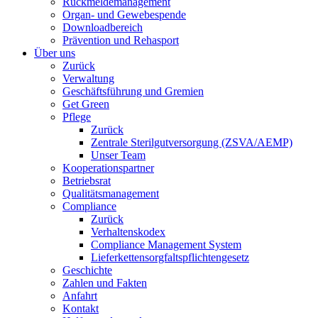
Rückmeldemanagement
Organ- und Gewebespende
Downloadbereich
Prävention und Rehasport
Über uns
Zurück
Verwaltung
Geschäftsführung und Gremien
Get Green
Pflege
Zurück
Zentrale Sterilgutversorgung (ZSVA/AEMP)
Unser Team
Kooperationspartner
Betriebsrat
Qualitätsmanagement
Compliance
Zurück
Verhaltenskodex
Compliance Management System
Lieferkettensorgfaltspflichtengesetz
Geschichte
Zahlen und Fakten
Anfahrt
Kontakt