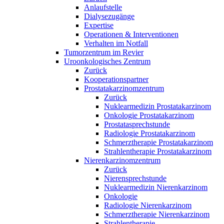
Anlaufstelle
Dialysezugänge
Expertise
Operationen & Interventionen
Verhalten im Notfall
Tumorzentrum im Revier
Uroonkologisches Zentrum
Zurück
Kooperationspartner
Prostatakarzinomzentrum
Zurück
Nuklearmedizin Prostatakarzinom
Onkologie Prostatakarzinom
Prostatasprechstunde
Radiologie Prostatakarzinom
Schmerztherapie Prostatakarzinom
Strahlentherapie Prostatakarzinom
Nierenkarzinomzentrum
Zurück
Nierensprechstunde
Nuklearmedizin Nierenkarzinom
Onkologie
Radiologie Nierenkarzinom
Schmerztherapie Nierenkarzinom
Strahlentherapie