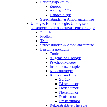
Leistungsspektrum
Zurück
Arbeitsunfälle
Handchirurgie
Sprechstunden & Ambulanztermine
Urologie, Kinderurologie, Urologische
Onkologie und Roboterassistierte Urologie
Zurück
Medien
Team
Sprechstunden & Ambulanztermine
Leistungsspektrum
Zurück
Allgemeine Urologie
Psychoonkologie
Inkontinenztherapie
Kinderurologie
Krebsbehandlung
Zurück
Blasentumor
Hodentumor
Nierentumor
Penistumor
Prostatatumor
Rekonstruktive Therapie