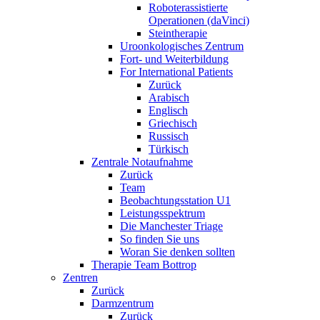
Roboterassistierte
Operationen (daVinci)
Steintherapie
Uroonkologisches Zentrum
Fort- und Weiterbildung
For International Patients
Zurück
Arabisch
Englisch
Griechisch
Russisch
Türkisch
Zentrale Notaufnahme
Zurück
Team
Beobachtungsstation U1
Leistungsspektrum
Die Manchester Triage
So finden Sie uns
Woran Sie denken sollten
Therapie Team Bottrop
Zentren
Zurück
Darmzentrum
Zurück