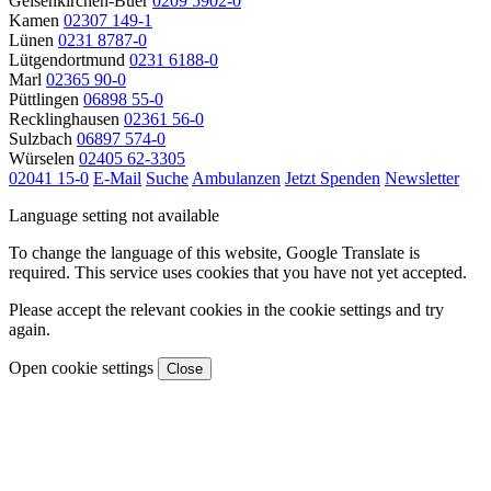
Gelsenkirchen-Buer
0209 5902-0
Kamen
02307 149-1
Lünen
0231 8787-0
Lütgendortmund
0231 6188-0
Marl
02365 90-0
Püttlingen
06898 55-0
Recklinghausen
02361 56-0
Sulzbach
06897 574-0
Würselen
02405 62-3305
02041 15-0
E-Mail
Suche
Ambulanzen
Jetzt Spenden
Newsletter
Language setting not available
To change the language of this website, Google Translate is
required. This service uses cookies that you have not yet accepted.
Please accept the relevant cookies in the cookie settings and try
again.
Open cookie settings
Close