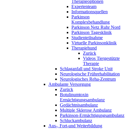
Therapieoptionen
Expertenteam
Informationsquellen
Parkinson
Komplexbehandlung
Parkinson Netz Ruhr Nord
Parkinson Tagesklinik
Studienteilnahme
Virtuelle Parkinsonklinik
Therapiehund
Zurück
Videos Tiergestützte
Therapie
Schlaganfall und Stroke Unit
Neurologische Frührehabilitation
Neurologisches Reha-Zentrum
Ambulante Versorgung
Zurück
Botulinumtoxin
Ermächtigungsambulanz
Gedächtnisambulanz
Multiple Sklerose Ambulanz
Parkinson-Ermächtigungsambulanz
Schluckambulanz
Aus-, Fort-und Weiterbildung