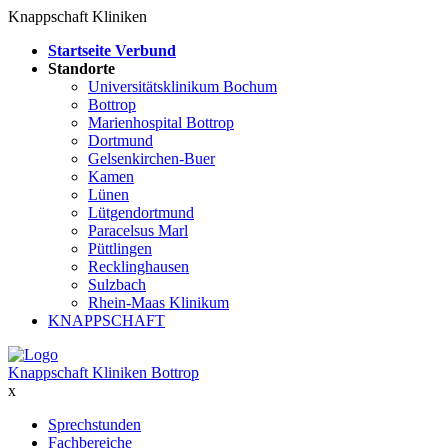
Knappschaft Kliniken
Startseite Verbund
Standorte
Universitätsklinikum Bochum
Bottrop
Marienhospital Bottrop
Dortmund
Gelsenkirchen-Buer
Kamen
Lünen
Lütgendortmund
Paracelsus Marl
Püttlingen
Recklinghausen
Sulzbach
Rhein-Maas Klinikum
KNAPPSCHAFT
Knappschaft Kliniken Bottrop
x
Sprechstunden
Fachbereiche