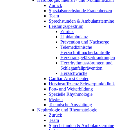
Kardiologie, Intensiv- und Notfallmedizin
Zurück
Spezialsprechstunde Frauenherzen
Team
Sprechstunden & Ambulanztermine
Leistungsspektrum
Zurück
Lipidambulanz
Prävention und Nachsorge
Telemedizinische
Herzschrittmacherkontrolle
Herzkranzgefäßerkrankungen
Herzrhythmusstörungen und
Schlaganfallprävention
Herzschwäche
Cardiac Arrest Center
Herzinsuffizienz Schwerpunktklinik
Fort- und Weiterbildung
Spezielle Rhythmologie
Medien
Technische Ausstattung
Nephrologie und Rheumatologie
Zurück
Team
Sprechstunden & Ambulanztermine