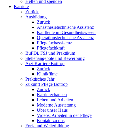
Helfen und spenden
Karriere
Zurück
Ausbildung
Zurück
Anästhesietechnische Assistenz
Kaufleute im Gesundheitswesen
Operationstechnische Assistenz
Pflegefachassistenz
Pflegefachkraft
BuFDi, FSJ und Praktikum
Stellenangebote und Bewerbung
Arzt Karriere Bottrop
Zurück
Klinikfilme
Praktisches Jahr
Zukunft Pflege Bottrop
Zurück
Karrierechancen
Leben und Arbeiten
Moderne Ausstattung
Über unser Haus
Videos: Arbeiten in der Pflege
Kontakt zu uns
Fort- und Weiterbildung