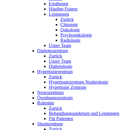
Ernährung
Häufige Fragen
Leistungen
Zurück
Chirurgie
Onkologie
Psychoonkologie
Radiologie
Unser Team
Diabeteszentrum
Zurück
Unser Team
Diabetologie
Hypertoniezentrum
Zurück
Hypertoniezentrum Nephrologie
Hypertonie Zentrum
Neurozentrum
Ösophaguszentrum
Ruhrstim
Zurück
Behandlungsspektrum und Leistungen
Für Patienten
Shuntzentrum
Zurück