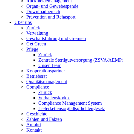
Rückmeldemanagement
Organ- und Gewebespende
Downloadbereich
Prävention und Rehasport
Über uns
Zurück
Verwaltung
Geschäftsführung und Gremien
Get Green
Pflege
Zurück
Zentrale Sterilgutversorgung (ZSVA/AEMP)
Unser Team
Kooperationspartner
Betriebsrat
Qualitätsmanagement
Compliance
Zurück
Verhaltenskodex
Compliance Management System
Lieferkettensorgfaltspflichtengesetz
Geschichte
Zahlen und Fakten
Anfahrt
Kontakt