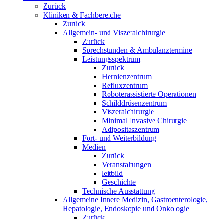
Zurück
Kliniken & Fachbereiche
Zurück
Allgemein- und Viszeralchirurgie
Zurück
Sprechstunden & Ambulanztermine
Leistungsspektrum
Zurück
Hernienzentrum
Refluxzentrum
Roboterassistierte Operationen
Schilddrüsenzentrum
Viszeralchirurgie
Minimal Invasive Chirurgie
Adipositaszentrum
Fort- und Weiterbildung
Medien
Zurück
Veranstaltungen
leitbild
Geschichte
Technische Ausstattung
Allgemeine Innere Medizin, Gastroenterologie,
Hepatologie, Endoskopie und Onkologie
Zurück