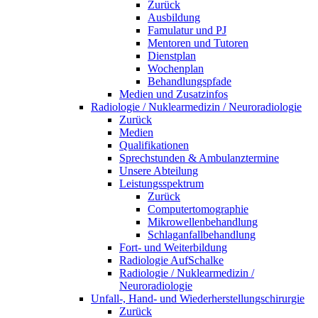
Zurück
Ausbildung
Famulatur und PJ
Mentoren und Tutoren
Dienstplan
Wochenplan
Behandlungspfade
Medien und Zusatzinfos
Radiologie / Nuklearmedizin / Neuroradiologie
Zurück
Medien
Qualifikationen
Sprechstunden & Ambulanztermine
Unsere Abteilung
Leistungsspektrum
Zurück
Computertomographie
Mikrowellenbehandlung
Schlaganfallbehandlung
Fort- und Weiterbildung
Radiologie AufSchalke
Radiologie / Nuklearmedizin /
Neuroradiologie
Unfall-, Hand- und Wiederherstellungschirurgie
Zurück