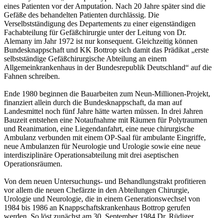
eines Patienten vor der Amputation. Nach 20 Jahre später sind die
Gefäße des behandelten Patienten durchlässig. Die
Verselbstständigung des Departements zu einer eigenständigen
Fachabteilung für Gefäßchirurgie unter der Leitung von Dr.
Alemany im Jahr 1972 ist nur konsequent. Gleichzeitig können
Bundesknappschaft und KK Bottrop sich damit das Prädikat „erste
selbstständige Gefäßchirurgische Abteilung an einem
Allgemeinkrankenhaus in der Bundesrepublik Deutschland“ auf die
Fahnen schreiben.
Ende 1980 beginnen die Bauarbeiten zum Neun-Millionen-Projekt,
finanziert allein durch die Bundesknappschaft, da man auf
Landesmittel noch fünf Jahre hätte warten müssen. In drei Jahren
Bauzeit entstehen eine Notaufnahme mit Räumen für Polytraumen
und Reanimation, eine Liegendanfahrt, eine neue chirurgische
Ambulanz verbunden mit einem OP-Saal für ambulante Eingriffe,
neue Ambulanzen für Neurologie und Urologie sowie eine neue
interdisziplinäre Operationsabteilung mit drei aseptischen
Operationsräumen.
Von dem neuen Untersuchungs- und Behandlungstrakt profitieren
vor allem die neuen Chefärzte in den Abteilungen Chirurgie,
Urologie und Neurologie, die in einem Generationswechsel von
1984 bis 1986 an Knappschaftskrankenhaus Bottrop gerufen
werden. So löst zunächst am 30. September 1984 Dr. Rüdiger