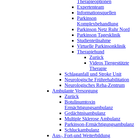
Therapieoptionen
Expertenteam
Informationsquellen
Parkinson
Komplexbehandlung
Parkinson Netz Ruhr Nord
Parkinson Tagesklinik
Studienteilnahme
Virtuelle Parkinsonklinik
Therapiehund
Zurück
Videos Tiergestützte
Therapie
Schlaganfall und Stroke Unit
Neurologische Frührehabilitation
Neurologisches Reha-Zentrum
Ambulante Versorgung
Zurück
Botulinumtoxin
Ermächtigungsambulanz
Gedächtnisambulanz
Multiple Sklerose Ambulanz
Parkinson-Ermächtigungsambulanz
Schluckambulanz
Aus-, Fort-und Weiterbildung