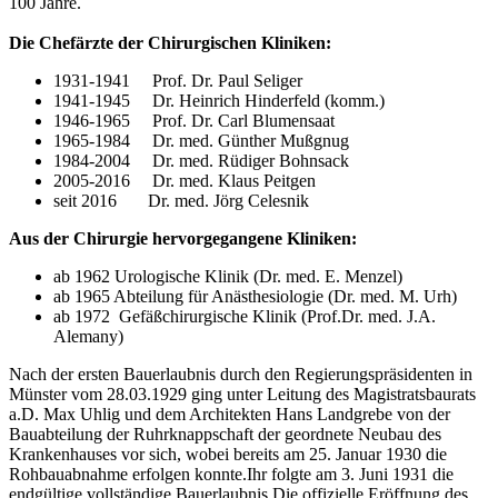
100 Jahre.
Die Chefärzte der Chirurgischen Kliniken:
1931-1941 Prof. Dr. Paul Seliger
1941-1945 Dr. Heinrich Hinderfeld (komm.)
1946-1965 Prof. Dr. Carl Blumensaat
1965-1984 Dr. med. Günther Mußgnug
1984-2004 Dr. med. Rüdiger Bohnsack
2005-2016 Dr. med. Klaus Peitgen
seit 2016 Dr. med. Jörg Celesnik
Aus der Chirurgie hervorgegangene Kliniken:
ab 1962 Urologische Klinik (Dr. med. E. Menzel)
ab 1965 Abteilung für Anästhesiologie (Dr. med. M. Urh)
ab 1972 Gefäßchirurgische Klinik (Prof.Dr. med. J.A.
Alemany)
Nach der ersten Bauerlaubnis durch den Regierungspräsidenten in
Münster vom 28.03.1929 ging unter Leitung des Magistratsbaurats
a.D. Max Uhlig und dem Architekten Hans Landgrebe von der
Bauabteilung der Ruhrknappschaft der geordnete Neubau des
Krankenhauses vor sich, wobei bereits am 25. Januar 1930 die
Rohbauabnahme erfolgen konnte.Ihr folgte am 3. Juni 1931 die
endgültige vollständige Bauerlaubnis.Die offizielle Eröffnung des