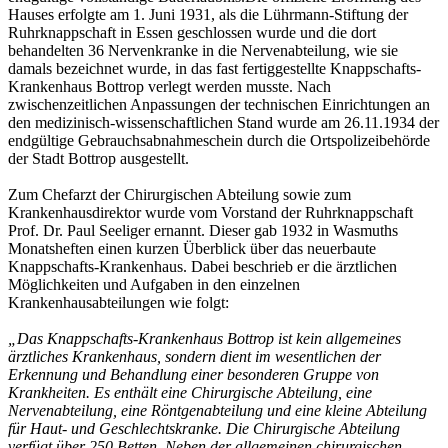
Hauses erfolgte am 1. Juni 1931, als die Lührmann-Stiftung der
Ruhrknappschaft in Essen geschlossen wurde und die dort
behandelten 36 Nervenkranke in die Nervenabteilung, wie sie
damals bezeichnet wurde, in das fast fertiggestellte Knappschafts-
Krankenhaus Bottrop verlegt werden musste. Nach
zwischenzeitlichen Anpassungen der technischen Einrichtungen an
den medizinisch-wissenschaftlichen Stand wurde am 26.11.1934 der
endgültige Gebrauchsabnahmeschein durch die Ortspolizeibehörde
der Stadt Bottrop ausgestellt.
Zum Chefarzt der Chirurgischen Abteilung sowie zum
Krankenhausdirektor wurde vom Vorstand der Ruhrknappschaft
Prof. Dr. Paul Seeliger ernannt. Dieser gab 1932 in Wasmuths
Monatsheften einen kurzen Überblick über das neuerbaute
Knappschafts-Krankenhaus. Dabei beschrieb er die ärztlichen
Möglichkeiten und Aufgaben in den einzelnen
Krankenhausabteilungen wie folgt:
„Das Knappschafts-Krankenhaus Bottrop ist kein allgemeines
ärztliches Krankenhaus, sondern dient im wesentlichen der
Erkennung und Behandlung einer besonderen Gruppe von
Krankheiten. Es enthält eine Chirurgische Abteilung, eine
Nervenabteilung, eine Röntgenabteilung und eine kleine Abteilung
für Haut- und Geschlechtskranke. Die Chirurgische Abteilung
verfügt über 250 Betten. Neben der allgemeinen chirurgischen