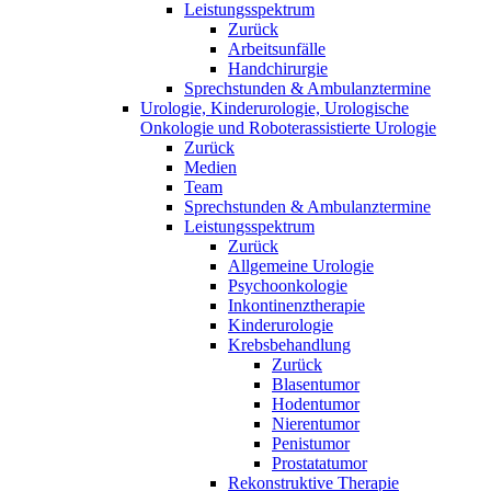
Leistungsspektrum
Zurück
Arbeitsunfälle
Handchirurgie
Sprechstunden & Ambulanztermine
Urologie, Kinderurologie, Urologische
Onkologie und Roboterassistierte Urologie
Zurück
Medien
Team
Sprechstunden & Ambulanztermine
Leistungsspektrum
Zurück
Allgemeine Urologie
Psychoonkologie
Inkontinenztherapie
Kinderurologie
Krebsbehandlung
Zurück
Blasentumor
Hodentumor
Nierentumor
Penistumor
Prostatatumor
Rekonstruktive Therapie