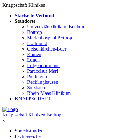
Knappschaft Kliniken
Startseite Verbund
Standorte
Universitätsklinikum Bochum
Bottrop
Marienhospital Bottrop
Dortmund
Gelsenkirchen-Buer
Kamen
Lünen
Lütgendortmund
Paracelsus Marl
Püttlingen
Recklinghausen
Sulzbach
Rhein-Maas Klinikum
KNAPPSCHAFT
Knappschaft Kliniken Bottrop
x
Sprechstunden
Fachbereiche