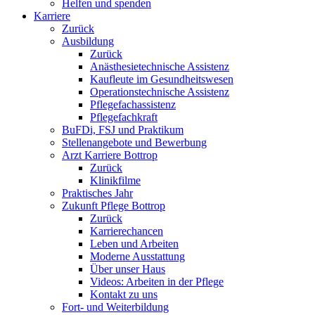
Helfen und spenden
Karriere
Zurück
Ausbildung
Zurück
Anästhesietechnische Assistenz
Kaufleute im Gesundheitswesen
Operationstechnische Assistenz
Pflegefachassistenz
Pflegefachkraft
BuFDi, FSJ und Praktikum
Stellenangebote und Bewerbung
Arzt Karriere Bottrop
Zurück
Klinikfilme
Praktisches Jahr
Zukunft Pflege Bottrop
Zurück
Karrierechancen
Leben und Arbeiten
Moderne Ausstattung
Über unser Haus
Videos: Arbeiten in der Pflege
Kontakt zu uns
Fort- und Weiterbildung