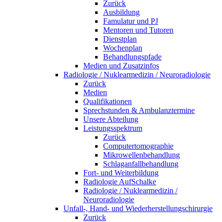
Zurück
Ausbildung
Famulatur und PJ
Mentoren und Tutoren
Dienstplan
Wochenplan
Behandlungspfade
Medien und Zusatzinfos
Radiologie / Nuklearmedizin / Neuroradiologie
Zurück
Medien
Qualifikationen
Sprechstunden & Ambulanztermine
Unsere Abteilung
Leistungsspektrum
Zurück
Computertomographie
Mikrowellenbehandlung
Schlaganfallbehandlung
Fort- und Weiterbildung
Radiologie AufSchalke
Radiologie / Nuklearmedizin /
Neuroradiologie
Unfall-, Hand- und Wiederherstellungschirurgie
Zurück