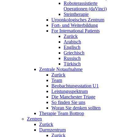
Roboterassistierte
Operationen (daVinci)
Steintherapie
Uroonkologisches Zentrum
Fort- und Weiterbildung
For International Patients
Zurück
Arabisch
Englisch
Griechisch
Russisch
Türkisch
Zentrale Notaufnahme
Zurück
Team
Beobachtungsstation U1
Leistungsspektrum
Die Manchester Triage
So finden Sie uns
Woran Sie denken sollten
Therapie Team Bottrop
Zentren
Zurück
Darmzentrum
Zurück