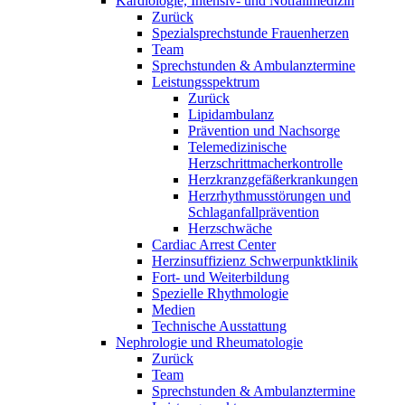
Kardiologie, Intensiv- und Notfallmedizin
Zurück
Spezialsprechstunde Frauenherzen
Team
Sprechstunden & Ambulanztermine
Leistungsspektrum
Zurück
Lipidambulanz
Prävention und Nachsorge
Telemedizinische
Herzschrittmacherkontrolle
Herzkranzgefäßerkrankungen
Herzrhythmusstörungen und
Schlaganfallprävention
Herzschwäche
Cardiac Arrest Center
Herzinsuffizienz Schwerpunktklinik
Fort- und Weiterbildung
Spezielle Rhythmologie
Medien
Technische Ausstattung
Nephrologie und Rheumatologie
Zurück
Team
Sprechstunden & Ambulanztermine