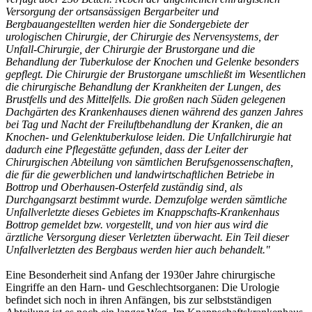
Versorgung der ortsansässigen Bergarbeiter und
Bergbauangestellten werden hier die Sondergebiete der
urologischen Chirurgie, der Chirurgie des Nervensystems, der
Unfall-Chirurgie, der Chirurgie der Brustorgane und die
Behandlung der Tuberkulose der Knochen und Gelenke besonders
gepflegt. Die Chirurgie der Brustorgane umschließt im Wesentlichen
die chirurgische Behandlung der Krankheiten der Lungen, des
Brustfells und des Mittelfells. Die großen nach Süden gelegenen
Dachgärten des Krankenhauses dienen während des ganzen Jahres
bei Tag und Nacht der Freiluftbehandlung der Kranken, die an
Knochen- und Gelenktuberkulose leiden. Die Unfallchirurgie hat
dadurch eine Pflegestätte gefunden, dass der Leiter der
Chirurgischen Abteilung von sämtlichen Berufsgenossenschaften,
die für die gewerblichen und landwirtschaftlichen Betriebe in
Bottrop und Oberhausen-Osterfeld zuständig sind, als
Durchgangsarzt bestimmt wurde. Demzufolge werden sämtliche
Unfallverletzte dieses Gebietes im Knappschafts-Krankenhaus
Bottrop gemeldet bzw. vorgestellt, und von hier aus wird die
ärztliche Versorgung dieser Verletzten überwacht. Ein Teil dieser
Unfallverletzten des Bergbaus werden hier auch behandelt."
Eine Besonderheit sind Anfang der 1930er Jahre chirurgische
Eingriffe an den Harn- und Geschlechtsorganen: Die Urologie
befindet sich noch in ihren Anfängen, bis zur selbstständigen