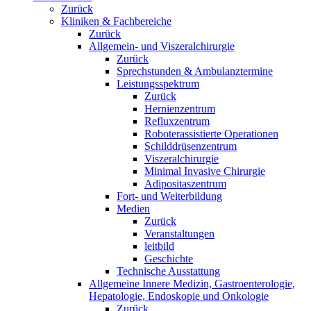
Zurück
Kliniken & Fachbereiche
Zurück
Allgemein- und Viszeralchirurgie
Zurück
Sprechstunden & Ambulanztermine
Leistungsspektrum
Zurück
Hernienzentrum
Refluxzentrum
Roboterassistierte Operationen
Schilddrüsenzentrum
Viszeralchirurgie
Minimal Invasive Chirurgie
Adipositaszentrum
Fort- und Weiterbildung
Medien
Zurück
Veranstaltungen
leitbild
Geschichte
Technische Ausstattung
Allgemeine Innere Medizin, Gastroenterologie,
Hepatologie, Endoskopie und Onkologie
Zurück