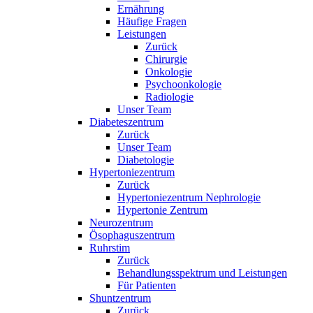
Ernährung
Häufige Fragen
Leistungen
Zurück
Chirurgie
Onkologie
Psychoonkologie
Radiologie
Unser Team
Diabeteszentrum
Zurück
Unser Team
Diabetologie
Hypertoniezentrum
Zurück
Hypertoniezentrum Nephrologie
Hypertonie Zentrum
Neurozentrum
Ösophaguszentrum
Ruhrstim
Zurück
Behandlungsspektrum und Leistungen
Für Patienten
Shuntzentrum
Zurück