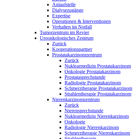
Anlaufstelle
Dialysezugänge
Expertise
Operationen & Interventionen
Verhalten im Notfall
Tumorzentrum im Revier
Uroonkologisches Zentrum
Zurück
Kooperationspartner
Prostatakarzinomzentrum
Zurück
Nuklearmedizin Prostatakarzinom
Onkologie Prostatakarzinom
Prostatasprechstunde
Radiologie Prostatakarzinom
Schmerztherapie Prostatakarzinom
Strahlentherapie Prostatakarzinom
Nierenkarzinomzentrum
Zurück
Nierensprechstunde
Nuklearmedizin Nierenkarzinom
Onkologie
Radiologie Nierenkarzinom
Schmerztherapie Nierenkarzinom
Strahlentherapie