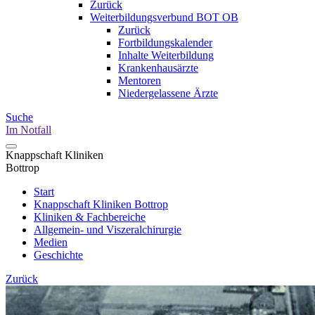
Zurück
Weiterbildungsverbund BOT OB
Zurück
Fortbildungskalender
Inhalte Weiterbildung
Krankenhausärzte
Mentoren
Niedergelassene Ärzte
Suche
Im Notfall
Knappschaft Kliniken
Bottrop
Start
Knappschaft Kliniken Bottrop
Kliniken & Fachbereiche
Allgemein- und Viszeralchirurgie
Medien
Geschichte
Zurück