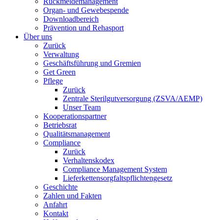
Rückmeldemanagement
Organ- und Gewebespende
Downloadbereich
Prävention und Rehasport
Über uns
Zurück
Verwaltung
Geschäftsführung und Gremien
Get Green
Pflege
Zurück
Zentrale Sterilgutversorgung (ZSVA/AEMP)
Unser Team
Kooperationspartner
Betriebsrat
Qualitätsmanagement
Compliance
Zurück
Verhaltenskodex
Compliance Management System
Lieferkettensorgfaltspflichtengesetz
Geschichte
Zahlen und Fakten
Anfahrt
Kontakt