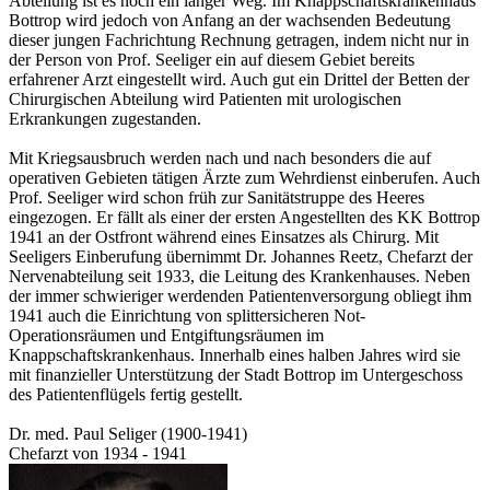
Abteilung ist es noch ein langer Weg. Im Knappschaftskrankenhaus
Bottrop wird jedoch von Anfang an der wachsenden Bedeutung
dieser jungen Fachrichtung Rechnung getragen, indem nicht nur in
der Person von Prof. Seeliger ein auf diesem Gebiet bereits
erfahrener Arzt eingestellt wird. Auch gut ein Drittel der Betten der
Chirurgischen Abteilung wird Patienten mit urologischen
Erkrankungen zugestanden.
Mit Kriegsausbruch werden nach und nach besonders die auf
operativen Gebieten tätigen Ärzte zum Wehrdienst einberufen. Auch
Prof. Seeliger wird schon früh zur Sanitätstruppe des Heeres
eingezogen. Er fällt als einer der ersten Angestellten des KK Bottrop
1941 an der Ostfront während eines Einsatzes als Chirurg. Mit
Seeligers Einberufung übernimmt Dr. Johannes Reetz, Chefarzt der
Nervenabteilung seit 1933, die Leitung des Krankenhauses. Neben
der immer schwieriger werdenden Patientenversorgung obliegt ihm
1941 auch die Einrichtung von splittersicheren Not-
Operationsräumen und Entgiftungsräumen im
Knappschaftskrankenhaus. Innerhalb eines halben Jahres wird sie
mit finanzieller Unterstützung der Stadt Bottrop im Untergeschoss
des Patientenflügels fertig gestellt.
Dr. med. Paul Seliger (1900-1941)
Chefarzt von 1934 - 1941