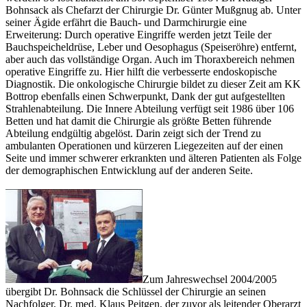
Bohnsack als Chefarzt der Chirurgie Dr. Günter Mußgnug ab. Unter
seiner Ägide erfährt die Bauch- und Darmchirurgie eine
Erweiterung: Durch operative Eingriffe werden jetzt Teile der
Bauchspeicheldrüse, Leber und Oesophagus (Speiseröhre) entfernt,
aber auch das vollständige Organ. Auch im Thoraxbereich nehmen
operative Eingriffe zu. Hier hilft die verbesserte endoskopische
Diagnostik. Die onkologische Chirurgie bildet zu dieser Zeit am KK
Bottrop ebenfalls einen Schwerpunkt, Dank der gut aufgestellten
Strahlenabteilung. Die Innere Abteilung verfügt seit 1986 über 106
Betten und hat damit die Chirurgie als größte Betten führende
Abteilung endgültig abgelöst. Darin zeigt sich der Trend zu
ambulanten Operationen und kürzeren Liegezeiten auf der einen
Seite und immer schwerer erkrankten und älteren Patienten als Folge
der demographischen Entwicklung auf der anderen Seite.
Zum Jahreswechsel 2004/2005
übergibt Dr. Bohnsack die Schlüssel der Chirurgie an seinen
Nachfolger, Dr. med. Klaus Peitgen, der zuvor als leitender Oberarzt