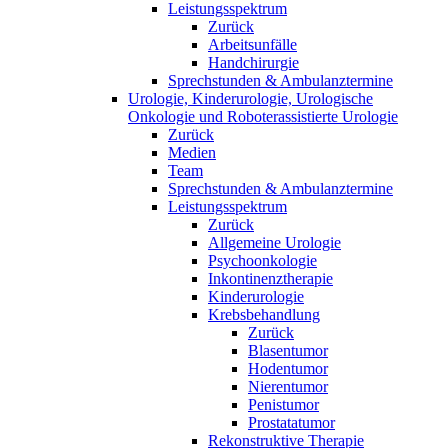
Leistungsspektrum
Zurück
Arbeitsunfälle
Handchirurgie
Sprechstunden & Ambulanztermine
Urologie, Kinderurologie, Urologische
Onkologie und Roboterassistierte Urologie
Zurück
Medien
Team
Sprechstunden & Ambulanztermine
Leistungsspektrum
Zurück
Allgemeine Urologie
Psychoonkologie
Inkontinenztherapie
Kinderurologie
Krebsbehandlung
Zurück
Blasentumor
Hodentumor
Nierentumor
Penistumor
Prostatatumor
Rekonstruktive Therapie