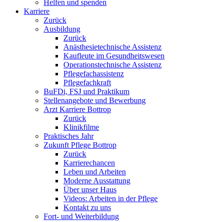
Helfen und spenden
Karriere
Zurück
Ausbildung
Zurück
Anästhesietechnische Assistenz
Kaufleute im Gesundheitswesen
Operationstechnische Assistenz
Pflegefachassistenz
Pflegefachkraft
BuFDi, FSJ und Praktikum
Stellenangebote und Bewerbung
Arzt Karriere Bottrop
Zurück
Klinikfilme
Praktisches Jahr
Zukunft Pflege Bottrop
Zurück
Karrierechancen
Leben und Arbeiten
Moderne Ausstattung
Über unser Haus
Videos: Arbeiten in der Pflege
Kontakt zu uns
Fort- und Weiterbildung