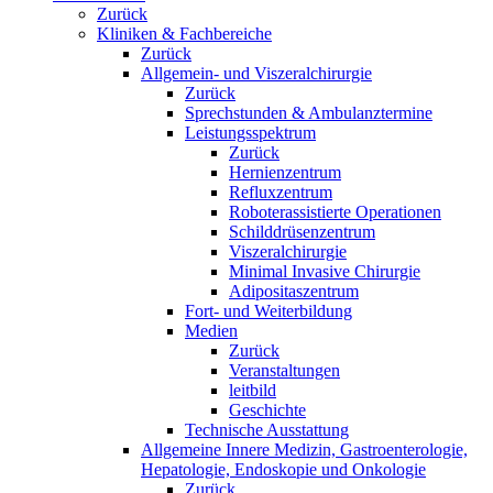
Zurück
Kliniken & Fachbereiche
Zurück
Allgemein- und Viszeralchirurgie
Zurück
Sprechstunden & Ambulanztermine
Leistungsspektrum
Zurück
Hernienzentrum
Refluxzentrum
Roboterassistierte Operationen
Schilddrüsenzentrum
Viszeralchirurgie
Minimal Invasive Chirurgie
Adipositaszentrum
Fort- und Weiterbildung
Medien
Zurück
Veranstaltungen
leitbild
Geschichte
Technische Ausstattung
Allgemeine Innere Medizin, Gastroenterologie,
Hepatologie, Endoskopie und Onkologie
Zurück