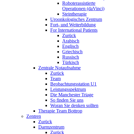
Roboterassistierte
Operationen (daVinci)
Steintherapie
Uroonkologisches Zentrum
Fort- und Weiterbildung
For International Patients
Zurück
Arabisch
Englisch
Griechisch
Russisch
Türkisch
Zentrale Notaufnahme
Zurück
Team
Beobachtungsstation U1
Leistungsspektrum
Die Manchester Triage
So finden Sie uns
Woran Sie denken sollten
Therapie Team Bottrop
Zentren
Zurück
Darmzentrum
Zurück