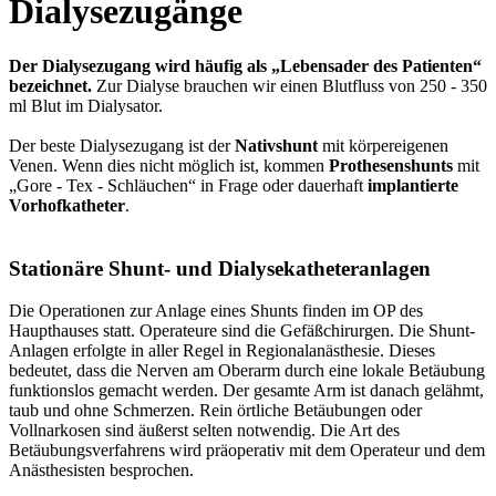
Dialysezugänge
Der Dialysezugang wird häufig als „Lebensader des Patienten“
bezeichnet.
Zur Dialyse brauchen wir einen Blutfluss von 250 - 350
ml Blut im Dialysator.
Der beste Dialysezugang ist der
Nativshunt
mit körpereigenen
Venen. Wenn dies nicht möglich ist, kommen
Prothesenshunts
mit
„Gore - Tex - Schläuchen“ in Frage oder dauerhaft
implantierte
Vorhofkatheter
.
Stationäre Shunt- und Dialysekatheteranlagen
Die Operationen zur Anlage eines Shunts finden im OP des
Haupthauses statt. Operateure sind die Gefäßchirurgen. Die Shunt-
Anlagen erfolgte in aller Regel in Regionalanästhesie. Dieses
bedeutet, dass die Nerven am Oberarm durch eine lokale Betäubung
funktionslos gemacht werden. Der gesamte Arm ist danach gelähmt,
taub und ohne Schmerzen. Rein örtliche Betäubungen oder
Vollnarkosen sind äußerst selten notwendig. Die Art des
Betäubungsverfahrens wird präoperativ mit dem Operateur und dem
Anästhesisten besprochen.