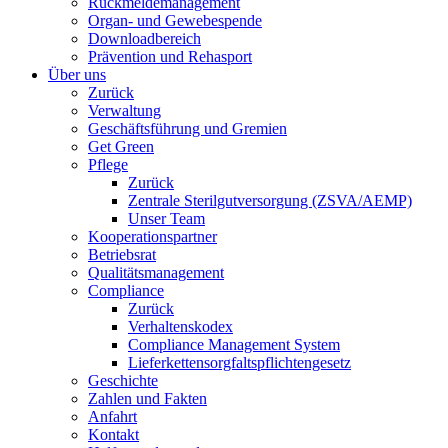
Rückmeldemanagement
Organ- und Gewebespende
Downloadbereich
Prävention und Rehasport
Über uns
Zurück
Verwaltung
Geschäftsführung und Gremien
Get Green
Pflege
Zurück
Zentrale Sterilgutversorgung (ZSVA/AEMP)
Unser Team
Kooperationspartner
Betriebsrat
Qualitätsmanagement
Compliance
Zurück
Verhaltenskodex
Compliance Management System
Lieferkettensorgfaltspflichtengesetz
Geschichte
Zahlen und Fakten
Anfahrt
Kontakt