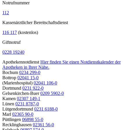
Notrufnummer
112
Kassenärztlicher Bereitschaftsdienst
116 117
(kostenlos)
Giftnotruf
0228 19240
Apothekennotdienst
Hier finden Sie einen Notdienstkalender der
Apotheken in Ihrer Nähe.
Bochum
0234 299-0
Bottrop
02041 15-0
(Marienhospital)
02041 106-0
Dortmund
0231 922-0
Gelsenkirchen-Buer
0209 5902-0
Kamen
02307 149-1
Lünen
0231 8787-0
Lütgendortmund
0231 6188-0
Marl
02365 90-0
Püttlingen
06898 55-0
Recklinghausen
02361 56-0
Sulzbach
06897 574-0