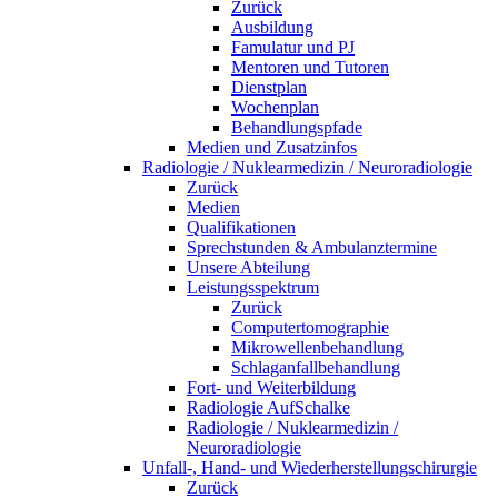
Zurück
Ausbildung
Famulatur und PJ
Mentoren und Tutoren
Dienstplan
Wochenplan
Behandlungspfade
Medien und Zusatzinfos
Radiologie / Nuklearmedizin / Neuroradiologie
Zurück
Medien
Qualifikationen
Sprechstunden & Ambulanztermine
Unsere Abteilung
Leistungsspektrum
Zurück
Computertomographie
Mikrowellenbehandlung
Schlaganfallbehandlung
Fort- und Weiterbildung
Radiologie AufSchalke
Radiologie / Nuklearmedizin /
Neuroradiologie
Unfall-, Hand- und Wiederherstellungschirurgie
Zurück