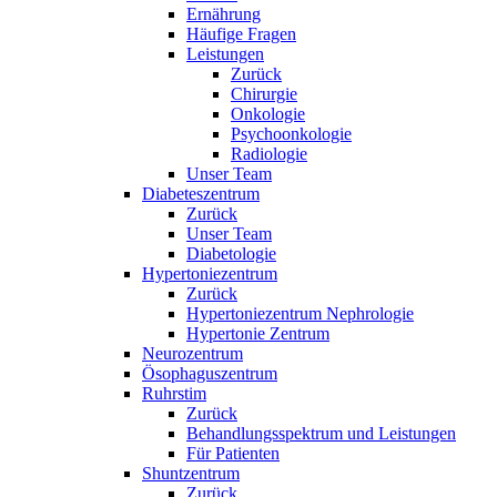
Ernährung
Häufige Fragen
Leistungen
Zurück
Chirurgie
Onkologie
Psychoonkologie
Radiologie
Unser Team
Diabeteszentrum
Zurück
Unser Team
Diabetologie
Hypertoniezentrum
Zurück
Hypertoniezentrum Nephrologie
Hypertonie Zentrum
Neurozentrum
Ösophaguszentrum
Ruhrstim
Zurück
Behandlungsspektrum und Leistungen
Für Patienten
Shuntzentrum
Zurück