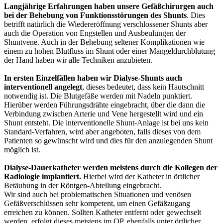
Langjährige Erfahrungen haben unsere Gefäßchirurgen auch
bei der
Behebung von Funktionsstörungen des Shunts
. Dies
betrifft natürlich die Wiedereröffnung verschlossener Shunts aber
auch die Operation von Engstellen und Ausbeulungen der
Shuntvene. Auch in der Behebung seltener Komplikationen wie
einem zu hohen Blutfluss im Shunt oder einer Mangeldurchblutung
der Hand haben wir alle Techniken anzubieten.
In ersten Einzelfällen haben wir Dialyse-Shunts auch
interventionell angelegt
, dieses bedeutet, dass kein Hautschnitt
notwendig ist. Die Blutgefäße werden mit Nadeln punktiert.
Hierüber werden Führungsdrähte eingebracht, über die dann die
Verbindung zwischen Arterie und Vene hergestellt wird und ein
Shunt entsteht. Die interventionelle Shunt-Anlage ist bei uns kein
Standard-Verfahren, wird aber angeboten, falls dieses von dem
Patienten so gewünscht wird und dies für den anzulegenden Shunt
möglich ist.
Dialyse-Dauerkatheter werden meistens durch die Kollegen der
Radiologie implantiert.
Hierbei wird der Katheter in örtlicher
Betäubung in der Röntgen-Abteilung eingebracht.
Wir sind auch bei problematischen Situationen und venösen
Gefäßverschlüssen sehr kompetent, um einen Gefäßzugang
erreichen zu können. Sollten Katheter entfernt oder gewechselt
werden, erfolgt dieses meistens im OP, ebenfalls unter örtlicher