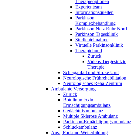
Therapieoptionen
Expertenteam
Informationsquellen
Parkinson
Komplexbehandlung
Parkinson Netz Ruhr Nord
Parkinson Tagesklinik
Studienteilnahme
Virtuelle Parkinsonklinik
Therapiehund
Zurück
Videos Tiergestützte
Therapie
Schlaganfall und Stroke Unit
Neurologische Frührehabilitation
Neurologisches Reha-Zentrum
Ambulante Versorgung
Zurück
Botulinumtoxin
Ermächtigungsambulanz
Gedächtnisambulanz
Multiple Sklerose Ambulanz
Parkinson-Ermächtigungsambulanz
Schluckambulanz
Aus-, Fort-und Weiterbildung