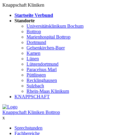
Knappschaft Kliniken
Startseite Verbund
Standorte
Universitätsklinikum Bochum
Bottrop
Marienhospital Bottrop
Dortmund
Gelsenkirchen-Buer
Kamen
Lünen
Lütgendortmund
Paracelsus Marl
Püttlingen
Recklinghausen
Sulzbach
Rhein-Maas Klinikum
KNAPPSCHAFT
Knappschaft Kliniken Bottrop
x
Sprechstunden
Fachbereiche