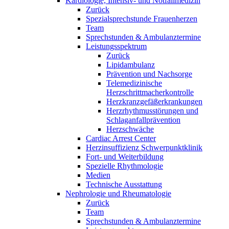
Kardiologie, Intensiv- und Notfallmedizin
Zurück
Spezialsprechstunde Frauenherzen
Team
Sprechstunden & Ambulanztermine
Leistungsspektrum
Zurück
Lipidambulanz
Prävention und Nachsorge
Telemedizinische
Herzschrittmacherkontrolle
Herzkranzgefäßerkrankungen
Herzrhythmusstörungen und
Schlaganfallprävention
Herzschwäche
Cardiac Arrest Center
Herzinsuffizienz Schwerpunktklinik
Fort- und Weiterbildung
Spezielle Rhythmologie
Medien
Technische Ausstattung
Nephrologie und Rheumatologie
Zurück
Team
Sprechstunden & Ambulanztermine