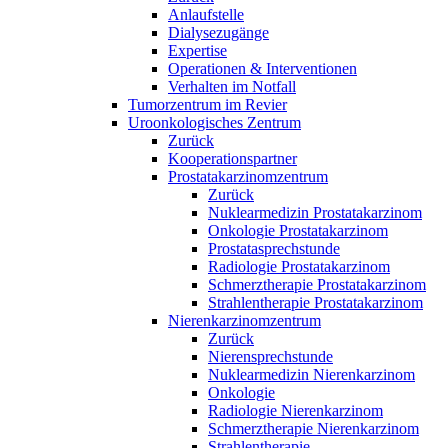
Anlaufstelle
Dialysezugänge
Expertise
Operationen & Interventionen
Verhalten im Notfall
Tumorzentrum im Revier
Uroonkologisches Zentrum
Zurück
Kooperationspartner
Prostatakarzinomzentrum
Zurück
Nuklearmedizin Prostatakarzinom
Onkologie Prostatakarzinom
Prostatasprechstunde
Radiologie Prostatakarzinom
Schmerztherapie Prostatakarzinom
Strahlentherapie Prostatakarzinom
Nierenkarzinomzentrum
Zurück
Nierensprechstunde
Nuklearmedizin Nierenkarzinom
Onkologie
Radiologie Nierenkarzinom
Schmerztherapie Nierenkarzinom
Strahlentherapie