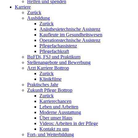
Helfen und spenden
Karriere
Zurück
Ausbildung
Zurück
Anästhesietechnische Assistenz
Kaufleute im Gesundheitswesen
Operationstechnische Assistenz
Pflegefachassistenz
Pflegefachkraft
BuFDi, FSJ und Praktikum
Stellenangebote und Bewerbung
Arzt Karriere Bottrop
Zurück
Klinikfilme
Praktisches Jahr
Zukunft Pflege Bottrop
Zurück
Karrierechancen
Leben und Arbeiten
Moderne Ausstattung
Über unser Haus
Videos: Arbeiten in der Pflege
Kontakt zu uns
Fort- und Weiterbildung