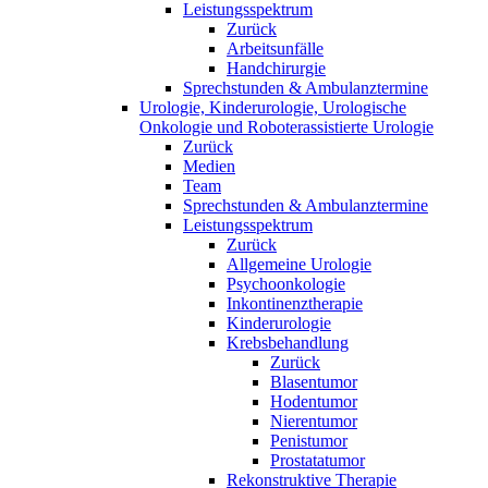
Leistungsspektrum
Zurück
Arbeitsunfälle
Handchirurgie
Sprechstunden & Ambulanztermine
Urologie, Kinderurologie, Urologische
Onkologie und Roboterassistierte Urologie
Zurück
Medien
Team
Sprechstunden & Ambulanztermine
Leistungsspektrum
Zurück
Allgemeine Urologie
Psychoonkologie
Inkontinenztherapie
Kinderurologie
Krebsbehandlung
Zurück
Blasentumor
Hodentumor
Nierentumor
Penistumor
Prostatatumor
Rekonstruktive Therapie