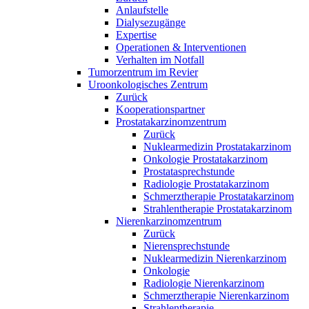
Anlaufstelle
Dialysezugänge
Expertise
Operationen & Interventionen
Verhalten im Notfall
Tumorzentrum im Revier
Uroonkologisches Zentrum
Zurück
Kooperationspartner
Prostatakarzinomzentrum
Zurück
Nuklearmedizin Prostatakarzinom
Onkologie Prostatakarzinom
Prostatasprechstunde
Radiologie Prostatakarzinom
Schmerztherapie Prostatakarzinom
Strahlentherapie Prostatakarzinom
Nierenkarzinomzentrum
Zurück
Nierensprechstunde
Nuklearmedizin Nierenkarzinom
Onkologie
Radiologie Nierenkarzinom
Schmerztherapie Nierenkarzinom
Strahlentherapie