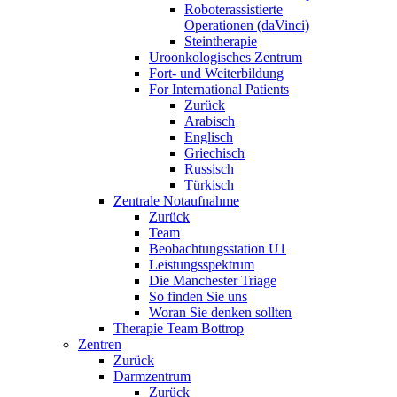
Roboterassistierte
Operationen (daVinci)
Steintherapie
Uroonkologisches Zentrum
Fort- und Weiterbildung
For International Patients
Zurück
Arabisch
Englisch
Griechisch
Russisch
Türkisch
Zentrale Notaufnahme
Zurück
Team
Beobachtungsstation U1
Leistungsspektrum
Die Manchester Triage
So finden Sie uns
Woran Sie denken sollten
Therapie Team Bottrop
Zentren
Zurück
Darmzentrum
Zurück