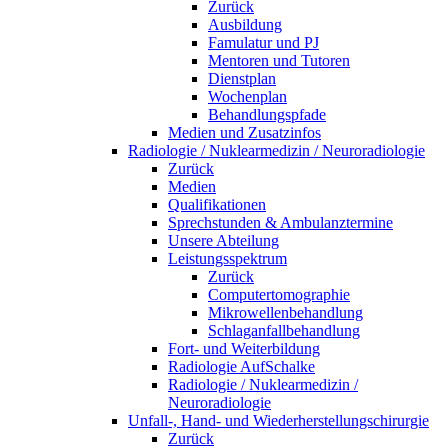
Zurück
Ausbildung
Famulatur und PJ
Mentoren und Tutoren
Dienstplan
Wochenplan
Behandlungspfade
Medien und Zusatzinfos
Radiologie / Nuklearmedizin / Neuroradiologie
Zurück
Medien
Qualifikationen
Sprechstunden & Ambulanztermine
Unsere Abteilung
Leistungsspektrum
Zurück
Computertomographie
Mikrowellenbehandlung
Schlaganfallbehandlung
Fort- und Weiterbildung
Radiologie AufSchalke
Radiologie / Nuklearmedizin /
Neuroradiologie
Unfall-, Hand- und Wiederherstellungschirurgie
Zurück