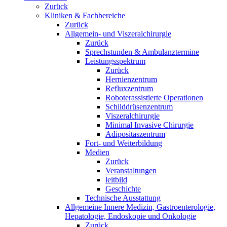
Zurück
Kliniken & Fachbereiche
Zurück
Allgemein- und Viszeralchirurgie
Zurück
Sprechstunden & Ambulanztermine
Leistungsspektrum
Zurück
Hernienzentrum
Refluxzentrum
Roboterassistierte Operationen
Schilddrüsenzentrum
Viszeralchirurgie
Minimal Invasive Chirurgie
Adipositaszentrum
Fort- und Weiterbildung
Medien
Zurück
Veranstaltungen
leitbild
Geschichte
Technische Ausstattung
Allgemeine Innere Medizin, Gastroenterologie,
Hepatologie, Endoskopie und Onkologie
Zurück