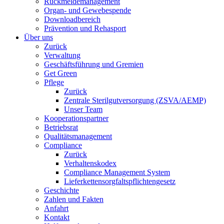
Rückmeldemanagement
Organ- und Gewebespende
Downloadbereich
Prävention und Rehasport
Über uns
Zurück
Verwaltung
Geschäftsführung und Gremien
Get Green
Pflege
Zurück
Zentrale Sterilgutversorgung (ZSVA/AEMP)
Unser Team
Kooperationspartner
Betriebsrat
Qualitätsmanagement
Compliance
Zurück
Verhaltenskodex
Compliance Management System
Lieferkettensorgfaltspflichtengesetz
Geschichte
Zahlen und Fakten
Anfahrt
Kontakt