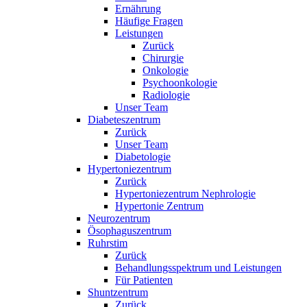
Ernährung
Häufige Fragen
Leistungen
Zurück
Chirurgie
Onkologie
Psychoonkologie
Radiologie
Unser Team
Diabeteszentrum
Zurück
Unser Team
Diabetologie
Hypertoniezentrum
Zurück
Hypertoniezentrum Nephrologie
Hypertonie Zentrum
Neurozentrum
Ösophaguszentrum
Ruhrstim
Zurück
Behandlungsspektrum und Leistungen
Für Patienten
Shuntzentrum
Zurück