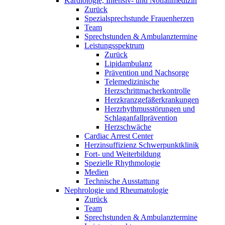
Kardiologie, Intensiv- und Notfallmedizin
Zurück
Spezialsprechstunde Frauenherzen
Team
Sprechstunden & Ambulanztermine
Leistungsspektrum
Zurück
Lipidambulanz
Prävention und Nachsorge
Telemedizinische
Herzschrittmacherkontrolle
Herzkranzgefäßerkrankungen
Herzrhythmusstörungen und
Schlaganfallprävention
Herzschwäche
Cardiac Arrest Center
Herzinsuffizienz Schwerpunktklinik
Fort- und Weiterbildung
Spezielle Rhythmologie
Medien
Technische Ausstattung
Nephrologie und Rheumatologie
Zurück
Team
Sprechstunden & Ambulanztermine