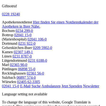
Giftnotruf
0228 19240
Apothekennotdienst
Hier finden Sie einen Notdienstkalender der
Apotheken in Ihrer Nähe.
Bochum
0234 299-0
Bottrop
02041 15-0
(Marienhospital)
02041 106-0
Dortmund
0231 922-0
Gelsenkirchen-Buer
0209 5902-0
Kamen
02307 149-1
Lünen
0231 8787-0
Lütgendortmund
0231 6188-0
Marl
02365 90-0
Püttlingen
06898 55-0
Recklinghausen
02361 56-0
Sulzbach
06897 574-0
Würselen
02405 62-3305
02041 15-0
E-Mail
Suche
Ambulanzen
Jetzt Spenden
Newsletter
Language setting not available
To change the language of this website, Google Translate is