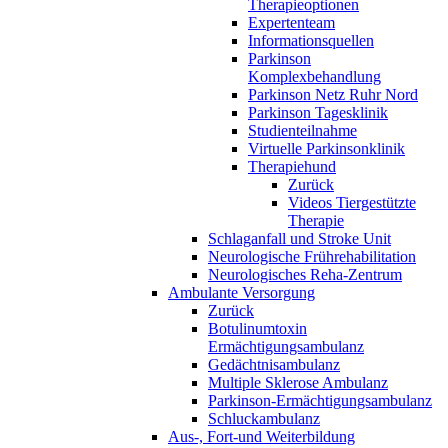
Therapieoptionen
Expertenteam
Informationsquellen
Parkinson
Komplexbehandlung
Parkinson Netz Ruhr Nord
Parkinson Tagesklinik
Studienteilnahme
Virtuelle Parkinsonklinik
Therapiehund
Zurück
Videos Tiergestützte
Therapie
Schlaganfall und Stroke Unit
Neurologische Frührehabilitation
Neurologisches Reha-Zentrum
Ambulante Versorgung
Zurück
Botulinumtoxin
Ermächtigungsambulanz
Gedächtnisambulanz
Multiple Sklerose Ambulanz
Parkinson-Ermächtigungsambulanz
Schluckambulanz
Aus-, Fort-und Weiterbildung