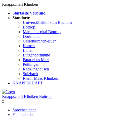
Knappschaft Kliniken
Startseite Verbund
Standorte
Universitätsklinikum Bochum
Bottrop
Marienhospital Bottrop
Dortmund
Gelsenkirchen-Buer
Kamen
Lünen
Lütgendortmund
Paracelsus Marl
Püttlingen
Recklinghausen
Sulzbach
Rhein-Maas Klinikum
KNAPPSCHAFT
Knappschaft Kliniken Bottrop
x
Sprechstunden
Fachbereiche