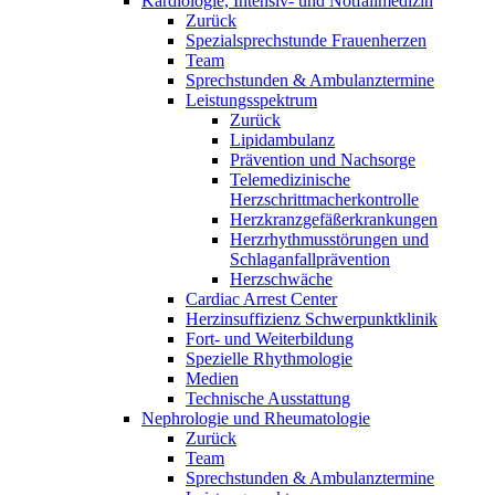
Kardiologie, Intensiv- und Notfallmedizin
Zurück
Spezialsprechstunde Frauenherzen
Team
Sprechstunden & Ambulanztermine
Leistungsspektrum
Zurück
Lipidambulanz
Prävention und Nachsorge
Telemedizinische
Herzschrittmacherkontrolle
Herzkranzgefäßerkrankungen
Herzrhythmusstörungen und
Schlaganfallprävention
Herzschwäche
Cardiac Arrest Center
Herzinsuffizienz Schwerpunktklinik
Fort- und Weiterbildung
Spezielle Rhythmologie
Medien
Technische Ausstattung
Nephrologie und Rheumatologie
Zurück
Team
Sprechstunden & Ambulanztermine