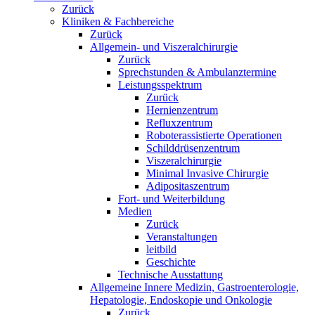
Zurück
Kliniken & Fachbereiche
Zurück
Allgemein- und Viszeralchirurgie
Zurück
Sprechstunden & Ambulanztermine
Leistungsspektrum
Zurück
Hernienzentrum
Refluxzentrum
Roboterassistierte Operationen
Schilddrüsenzentrum
Viszeralchirurgie
Minimal Invasive Chirurgie
Adipositaszentrum
Fort- und Weiterbildung
Medien
Zurück
Veranstaltungen
leitbild
Geschichte
Technische Ausstattung
Allgemeine Innere Medizin, Gastroenterologie,
Hepatologie, Endoskopie und Onkologie
Zurück