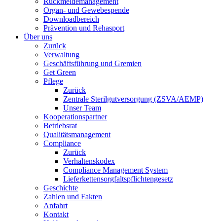
Rückmeldemanagement
Organ- und Gewebespende
Downloadbereich
Prävention und Rehasport
Über uns
Zurück
Verwaltung
Geschäftsführung und Gremien
Get Green
Pflege
Zurück
Zentrale Sterilgutversorgung (ZSVA/AEMP)
Unser Team
Kooperationspartner
Betriebsrat
Qualitätsmanagement
Compliance
Zurück
Verhaltenskodex
Compliance Management System
Lieferkettensorgfaltspflichtengesetz
Geschichte
Zahlen und Fakten
Anfahrt
Kontakt