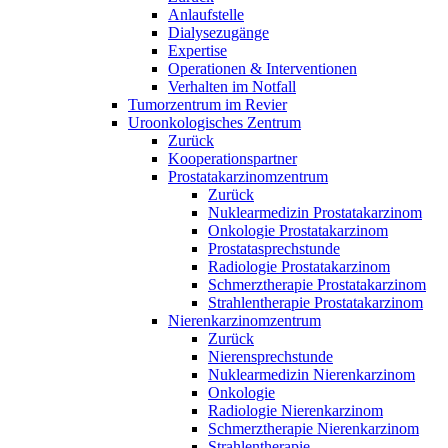
Anlaufstelle
Dialysezugänge
Expertise
Operationen & Interventionen
Verhalten im Notfall
Tumorzentrum im Revier
Uroonkologisches Zentrum
Zurück
Kooperationspartner
Prostatakarzinomzentrum
Zurück
Nuklearmedizin Prostatakarzinom
Onkologie Prostatakarzinom
Prostatasprechstunde
Radiologie Prostatakarzinom
Schmerztherapie Prostatakarzinom
Strahlentherapie Prostatakarzinom
Nierenkarzinomzentrum
Zurück
Nierensprechstunde
Nuklearmedizin Nierenkarzinom
Onkologie
Radiologie Nierenkarzinom
Schmerztherapie Nierenkarzinom
Strahlentherapie