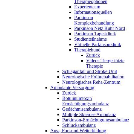
Therapieoptionen
Expertenteam
Informationsquellen
Parkinson
Komplexbehandlung
Parkinson Netz Ruhr Nord
Parkinson Tagesklinik
Studienteilnahme
Virtuelle Parkinsonklinik
Therapiehund
Zurück
Videos Tiergestützte
Therapie
Schlaganfall und Stroke Unit
Neurologische Frührehabilitation
Neurologisches Reha-Zentrum
Ambulante Versorgung
Zurück
Botulinumtoxin
Ermächtigungsambulanz
Gedächtnisambulanz
Multiple Sklerose Ambulanz
Parkinson-Ermächtigungsambulanz
Schluckambulanz
Aus-, Fort-und Weiterbildung