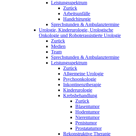
Leistungsspektrum
Zurück
Arbeitsunfälle
Handchirurgie
Sprechstunden & Ambulanztermine
Urologie, Kinderurologie, Urologische
Onkologie und Roboterassistierte Urologie
Zurück
Medien
Team
Sprechstunden & Ambulanztermine
Leistungsspektrum
Zurück
Allgemeine Urologie
Psychoonkologie
Inkontinenztherapie
Kinderurologie
Krebsbehandlung
Zurück
Blasentumor
Hodentumor
Nierentumor
Penistumor
Prostatatumor
Rekonstruktive Therapie