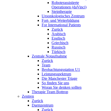
Roboterassistierte
Operationen (daVinci)
Steintherapie
Uroonkologisches Zentrum
Fort- und Weiterbildung
For International Patients
Zurück
Arabisch
Englisch
Griechisch
Russisch
Türkisch
Zentrale Notaufnahme
Zurück
Team
Beobachtungsstation U1
Leistungsspektrum
Die Manchester Triage
So finden Sie uns
Woran Sie denken sollten
Therapie Team Bottrop
Zentren
Zurück
Darmzentrum
Zurück