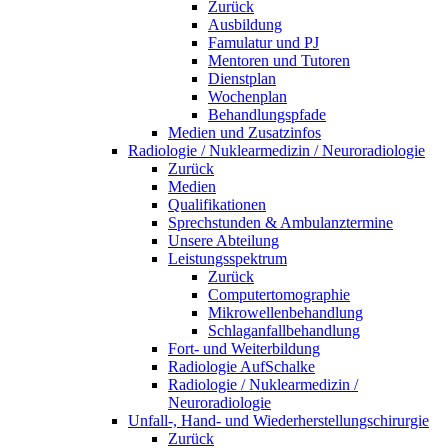
Zurück
Ausbildung
Famulatur und PJ
Mentoren und Tutoren
Dienstplan
Wochenplan
Behandlungspfade
Medien und Zusatzinfos
Radiologie / Nuklearmedizin / Neuroradiologie
Zurück
Medien
Qualifikationen
Sprechstunden & Ambulanztermine
Unsere Abteilung
Leistungsspektrum
Zurück
Computertomographie
Mikrowellenbehandlung
Schlaganfallbehandlung
Fort- und Weiterbildung
Radiologie AufSchalke
Radiologie / Nuklearmedizin /
Neuroradiologie
Unfall-, Hand- und Wiederherstellungschirurgie
Zurück