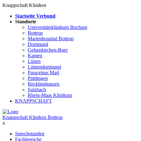
Knappschaft Kliniken
Startseite Verbund
Standorte
Universitätsklinikum Bochum
Bottrop
Marienhospital Bottrop
Dortmund
Gelsenkirchen-Buer
Kamen
Lünen
Lütgendortmund
Paracelsus Marl
Püttlingen
Recklinghausen
Sulzbach
Rhein-Maas Klinikum
KNAPPSCHAFT
Knappschaft Kliniken Bottrop
x
Sprechstunden
Fachbereiche