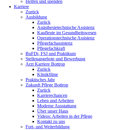
Helfen und spenden
Karriere
Zurück
Ausbildung
Zurück
Anästhesietechnische Assistenz
Kaufleute im Gesundheitswesen
Operationstechnische Assistenz
Pflegefachassistenz
Pflegefachkraft
BuFDi, FSJ und Praktikum
Stellenangebote und Bewerbung
Arzt Karriere Bottrop
Zurück
Klinikfilme
Praktisches Jahr
Zukunft Pflege Bottrop
Zurück
Karrierechancen
Leben und Arbeiten
Moderne Ausstattung
Über unser Haus
Videos: Arbeiten in der Pflege
Kontakt zu uns
Fort- und Weiterbildung