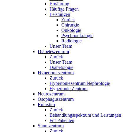
Ernährung
Häufige Fragen
Leistungen
Zurück
Chirurgie
Onkologie
Psychoonkologie
Radiologie
Unser Team
Diabeteszentrum
Zurück
Unser Team
Diabetologie
Hypertoniezentrum
Zurück
Hypertoniezentrum Nephrologie
Hypertonie Zentrum
Neurozentrum
Ösophaguszentrum
Ruhrstim
Zurück
Behandlungsspektrum und Leistungen
Für Patienten
Shuntzentrum
Zurück