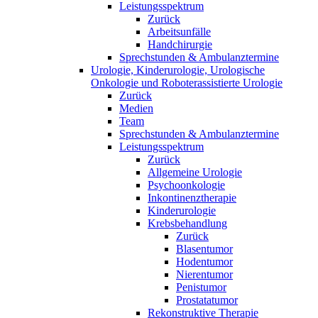
Leistungsspektrum
Zurück
Arbeitsunfälle
Handchirurgie
Sprechstunden & Ambulanztermine
Urologie, Kinderurologie, Urologische
Onkologie und Roboterassistierte Urologie
Zurück
Medien
Team
Sprechstunden & Ambulanztermine
Leistungsspektrum
Zurück
Allgemeine Urologie
Psychoonkologie
Inkontinenztherapie
Kinderurologie
Krebsbehandlung
Zurück
Blasentumor
Hodentumor
Nierentumor
Penistumor
Prostatatumor
Rekonstruktive Therapie