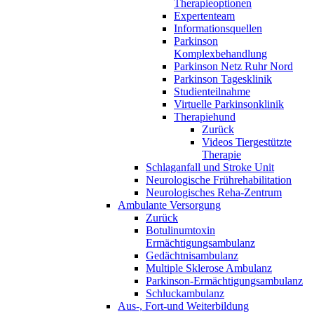
Therapieoptionen
Expertenteam
Informationsquellen
Parkinson
Komplexbehandlung
Parkinson Netz Ruhr Nord
Parkinson Tagesklinik
Studienteilnahme
Virtuelle Parkinsonklinik
Therapiehund
Zurück
Videos Tiergestützte
Therapie
Schlaganfall und Stroke Unit
Neurologische Frührehabilitation
Neurologisches Reha-Zentrum
Ambulante Versorgung
Zurück
Botulinumtoxin
Ermächtigungsambulanz
Gedächtnisambulanz
Multiple Sklerose Ambulanz
Parkinson-Ermächtigungsambulanz
Schluckambulanz
Aus-, Fort-und Weiterbildung