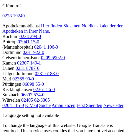
Giftnotruf
0228 19240
Apothekennotdienst
Hier finden Sie einen Notdienstkalender der
Apotheken in Ihrer Nähe.
Bochum
0234 299-0
Bottrop
02041 15-0
(Marienhospital)
02041 106-0
Dortmund
0231 922-0
Gelsenkirchen-Buer
0209 5902-0
Kamen
02307 149-1
Lünen
0231 8787-0
Lütgendortmund
0231 6188-0
Marl
02365 90-0
Püttlingen
06898 55-0
Recklinghausen
02361 56-0
Sulzbach
06897 574-0
Würselen
02405 62-3305
02041 15-0
E-Mail
Suche
Ambulanzen
Jetzt Spenden
Newsletter
Language setting not available
To change the language of this website, Google Translate is
required. This service uses cookies that you have not yet accepted.