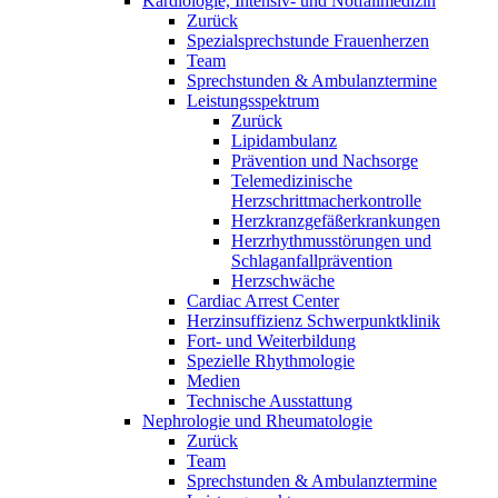
Kardiologie, Intensiv- und Notfallmedizin
Zurück
Spezialsprechstunde Frauenherzen
Team
Sprechstunden & Ambulanztermine
Leistungsspektrum
Zurück
Lipidambulanz
Prävention und Nachsorge
Telemedizinische
Herzschrittmacherkontrolle
Herzkranzgefäßerkrankungen
Herzrhythmusstörungen und
Schlaganfallprävention
Herzschwäche
Cardiac Arrest Center
Herzinsuffizienz Schwerpunktklinik
Fort- und Weiterbildung
Spezielle Rhythmologie
Medien
Technische Ausstattung
Nephrologie und Rheumatologie
Zurück
Team
Sprechstunden & Ambulanztermine