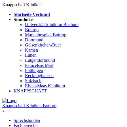
Knappschaft Kliniken
Startseite Verbund
Standorte
Universitätsklinikum Bochum
Bottrop
Marienhospital Bottrop
Dortmund
Gelsenkirchen-Buer
Kamen
Lünen
Lütgendortmund
Paracelsus Marl
Püttlingen
Recklinghausen
Sulzbach
Rhein-Maas Klinikum
KNAPPSCHAFT
Knappschaft Kliniken Bottrop
x
Sprechstunden
Fachbereiche