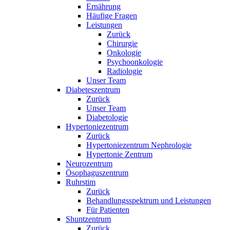
Ernährung
Häufige Fragen
Leistungen
Zurück
Chirurgie
Onkologie
Psychoonkologie
Radiologie
Unser Team
Diabeteszentrum
Zurück
Unser Team
Diabetologie
Hypertoniezentrum
Zurück
Hypertoniezentrum Nephrologie
Hypertonie Zentrum
Neurozentrum
Ösophaguszentrum
Ruhrstim
Zurück
Behandlungsspektrum und Leistungen
Für Patienten
Shuntzentrum
Zurück