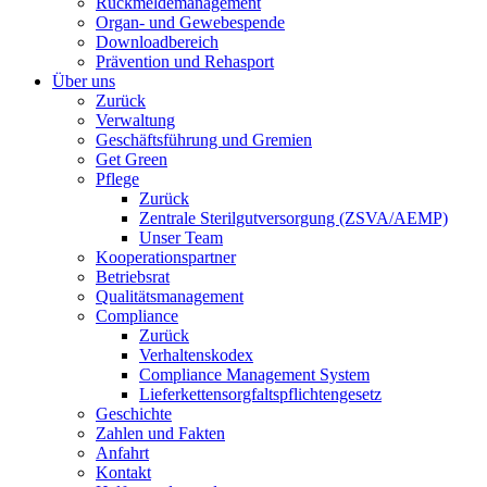
Rückmeldemanagement
Organ- und Gewebespende
Downloadbereich
Prävention und Rehasport
Über uns
Zurück
Verwaltung
Geschäftsführung und Gremien
Get Green
Pflege
Zurück
Zentrale Sterilgutversorgung (ZSVA/AEMP)
Unser Team
Kooperationspartner
Betriebsrat
Qualitätsmanagement
Compliance
Zurück
Verhaltenskodex
Compliance Management System
Lieferkettensorgfaltspflichtengesetz
Geschichte
Zahlen und Fakten
Anfahrt
Kontakt