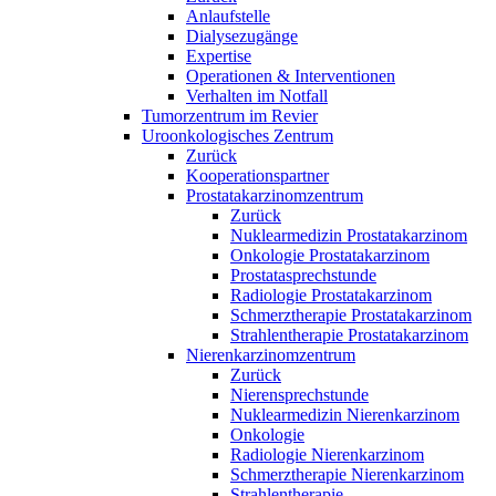
Anlaufstelle
Dialysezugänge
Expertise
Operationen & Interventionen
Verhalten im Notfall
Tumorzentrum im Revier
Uroonkologisches Zentrum
Zurück
Kooperationspartner
Prostatakarzinomzentrum
Zurück
Nuklearmedizin Prostatakarzinom
Onkologie Prostatakarzinom
Prostatasprechstunde
Radiologie Prostatakarzinom
Schmerztherapie Prostatakarzinom
Strahlentherapie Prostatakarzinom
Nierenkarzinomzentrum
Zurück
Nierensprechstunde
Nuklearmedizin Nierenkarzinom
Onkologie
Radiologie Nierenkarzinom
Schmerztherapie Nierenkarzinom
Strahlentherapie