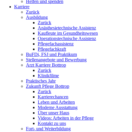
Helfen und spenden
Karriere
Zurück
Ausbildung
Zurück
Anästhesietechnische Assistenz
Kaufleute im Gesundheitswesen
Operationstechnische Assistenz
Pflegefachassistenz
Pflegefachkraft
BuFDi, FSJ und Praktikum
Stellenangebote und Bewerbung
Arzt Karriere Bottrop
Zurück
Klinikfilme
Praktisches Jahr
Zukunft Pflege Bottrop
Zurück
Karrierechancen
Leben und Arbeiten
Moderne Ausstattung
Über unser Haus
Videos: Arbeiten in der Pflege
Kontakt zu uns
Fort- und Weiterbildung