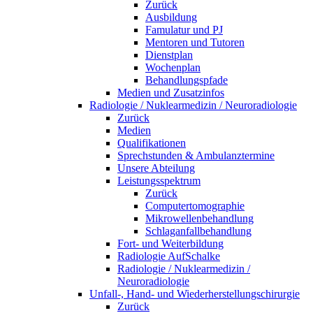
Zurück
Ausbildung
Famulatur und PJ
Mentoren und Tutoren
Dienstplan
Wochenplan
Behandlungspfade
Medien und Zusatzinfos
Radiologie / Nuklearmedizin / Neuroradiologie
Zurück
Medien
Qualifikationen
Sprechstunden & Ambulanztermine
Unsere Abteilung
Leistungsspektrum
Zurück
Computertomographie
Mikrowellenbehandlung
Schlaganfallbehandlung
Fort- und Weiterbildung
Radiologie AufSchalke
Radiologie / Nuklearmedizin /
Neuroradiologie
Unfall-, Hand- und Wiederherstellungschirurgie
Zurück