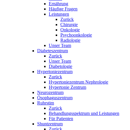
Ernährung
Häufige Fragen
Leistungen
Zurück
Chirurgie
Onkologie
Psychoonkologie
Radiologie
Unser Team
Diabeteszentrum
Zurück
Unser Team
Diabetologie
Hypertoniezentrum
Zurück
Hypertoniezentrum Nephrologie
Hypertonie Zentrum
Neurozentrum
Ösophaguszentrum
Ruhrstim
Zurück
Behandlungsspektrum und Leistungen
Für Patienten
Shuntzentrum
Zurück