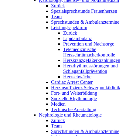
Kardiologie, Intensiv- und Notfallmedizin
Zurück
Spezialsprechstunde Frauenherzen
Team
Sprechstunden & Ambulanztermine
Leistungsspektrum
Zurück
Lipidambulanz
Prävention und Nachsorge
Telemedizinische
Herzschrittmacherkontrolle
Herzkranzgefäßerkrankungen
Herzrhythmusstörungen und
Schlaganfallprävention
Herzschwäche
Cardiac Arrest Center
Herzinsuffizienz Schwerpunktklinik
Fort- und Weiterbildung
Spezielle Rhythmologie
Medien
Technische Ausstattung
Nephrologie und Rheumatologie
Zurück
Team
Sprechstunden & Ambulanztermine