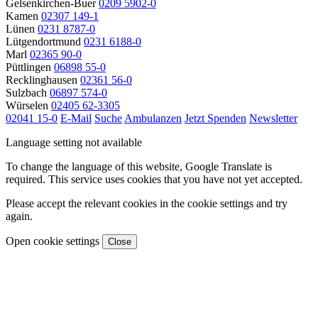
Gelsenkirchen-Buer
0209 5902-0
Kamen
02307 149-1
Lünen
0231 8787-0
Lütgendortmund
0231 6188-0
Marl
02365 90-0
Püttlingen
06898 55-0
Recklinghausen
02361 56-0
Sulzbach
06897 574-0
Würselen
02405 62-3305
02041 15-0
E-Mail
Suche
Ambulanzen
Jetzt Spenden
Newsletter
Language setting not available
To change the language of this website, Google Translate is
required. This service uses cookies that you have not yet accepted.
Please accept the relevant cookies in the cookie settings and try
again.
Open cookie settings
Close