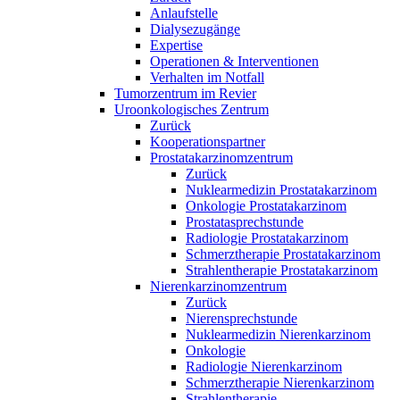
Anlaufstelle
Dialysezugänge
Expertise
Operationen & Interventionen
Verhalten im Notfall
Tumorzentrum im Revier
Uroonkologisches Zentrum
Zurück
Kooperationspartner
Prostatakarzinomzentrum
Zurück
Nuklearmedizin Prostatakarzinom
Onkologie Prostatakarzinom
Prostatasprechstunde
Radiologie Prostatakarzinom
Schmerztherapie Prostatakarzinom
Strahlentherapie Prostatakarzinom
Nierenkarzinomzentrum
Zurück
Nierensprechstunde
Nuklearmedizin Nierenkarzinom
Onkologie
Radiologie Nierenkarzinom
Schmerztherapie Nierenkarzinom
Strahlentherapie