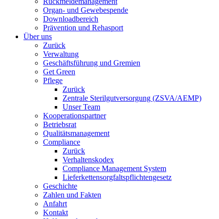
Rückmeldemanagement
Organ- und Gewebespende
Downloadbereich
Prävention und Rehasport
Über uns
Zurück
Verwaltung
Geschäftsführung und Gremien
Get Green
Pflege
Zurück
Zentrale Sterilgutversorgung (ZSVA/AEMP)
Unser Team
Kooperationspartner
Betriebsrat
Qualitätsmanagement
Compliance
Zurück
Verhaltenskodex
Compliance Management System
Lieferkettensorgfaltspflichtengesetz
Geschichte
Zahlen und Fakten
Anfahrt
Kontakt