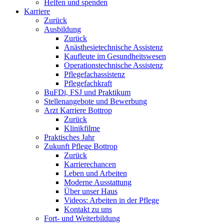
Helfen und spenden
Karriere
Zurück
Ausbildung
Zurück
Anästhesietechnische Assistenz
Kaufleute im Gesundheitswesen
Operationstechnische Assistenz
Pflegefachassistenz
Pflegefachkraft
BuFDi, FSJ und Praktikum
Stellenangebote und Bewerbung
Arzt Karriere Bottrop
Zurück
Klinikfilme
Praktisches Jahr
Zukunft Pflege Bottrop
Zurück
Karrierechancen
Leben und Arbeiten
Moderne Ausstattung
Über unser Haus
Videos: Arbeiten in der Pflege
Kontakt zu uns
Fort- und Weiterbildung