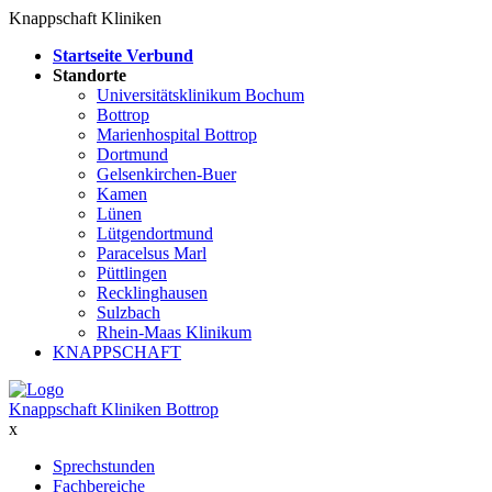
Knappschaft Kliniken
Startseite Verbund
Standorte
Universitätsklinikum Bochum
Bottrop
Marienhospital Bottrop
Dortmund
Gelsenkirchen-Buer
Kamen
Lünen
Lütgendortmund
Paracelsus Marl
Püttlingen
Recklinghausen
Sulzbach
Rhein-Maas Klinikum
KNAPPSCHAFT
Knappschaft Kliniken Bottrop
x
Sprechstunden
Fachbereiche