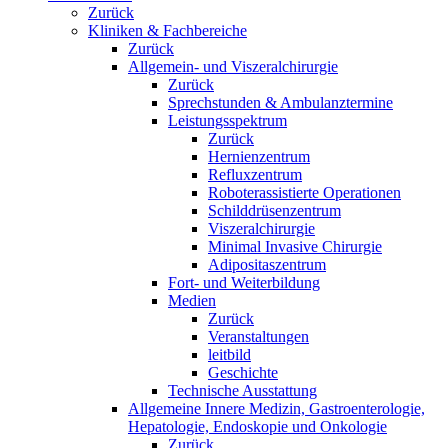
Zurück
Kliniken & Fachbereiche
Zurück
Allgemein- und Viszeralchirurgie
Zurück
Sprechstunden & Ambulanztermine
Leistungsspektrum
Zurück
Hernienzentrum
Refluxzentrum
Roboterassistierte Operationen
Schilddrüsenzentrum
Viszeralchirurgie
Minimal Invasive Chirurgie
Adipositaszentrum
Fort- und Weiterbildung
Medien
Zurück
Veranstaltungen
leitbild
Geschichte
Technische Ausstattung
Allgemeine Innere Medizin, Gastroenterologie,
Hepatologie, Endoskopie und Onkologie
Zurück