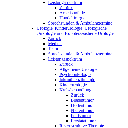
Leistungsspektrum
Zurück
Arbeitsunfälle
Handchirurgie
Sprechstunden & Ambulanztermine
Urologie, Kinderurologie, Urologische
Onkologie und Roboterassistierte Urologie
Zurück
Medien
Team
Sprechstunden & Ambulanztermine
Leistungsspektrum
Zurück
Allgemeine Urologie
Psychoonkologie
Inkontinenztherapie
Kinderurologie
Krebsbehandlung
Zurück
Blasentumor
Hodentumor
Nierentumor
Penistumor
Prostatatumor
Rekonstruktive Therapie