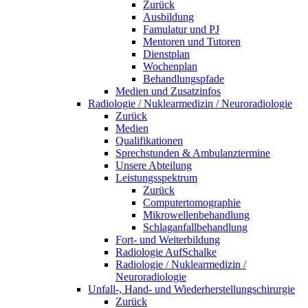
Zurück
Ausbildung
Famulatur und PJ
Mentoren und Tutoren
Dienstplan
Wochenplan
Behandlungspfade
Medien und Zusatzinfos
Radiologie / Nuklearmedizin / Neuroradiologie
Zurück
Medien
Qualifikationen
Sprechstunden & Ambulanztermine
Unsere Abteilung
Leistungsspektrum
Zurück
Computertomographie
Mikrowellenbehandlung
Schlaganfallbehandlung
Fort- und Weiterbildung
Radiologie AufSchalke
Radiologie / Nuklearmedizin /
Neuroradiologie
Unfall-, Hand- und Wiederherstellungschirurgie
Zurück