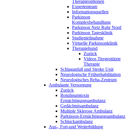
Therapieoptionen
Expertenteam
Informationsquellen
Parkinson
Komplexbehandlung
Parkinson Netz Ruhr Nord
Parkinson Tagesklinik
Studienteilnahme
Virtuelle Parkinsonklinik
Therapiehund
Zurück
Videos Tiergestützte
Therapie
Schlaganfall und Stroke Unit
Neurologische Frührehabilitation
Neurologisches Reha-Zentrum
Ambulante Versorgung
Zurück
Botulinumtoxin
Ermächtigungsambulanz
Gedächtnisambulanz
Multiple Sklerose Ambulanz
Parkinson-Ermächtigungsambulanz
Schluckambulanz
Aus-, Fort-und Weiterbildung