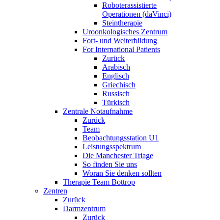
Roboterassistierte
Operationen (daVinci)
Steintherapie
Uroonkologisches Zentrum
Fort- und Weiterbildung
For International Patients
Zurück
Arabisch
Englisch
Griechisch
Russisch
Türkisch
Zentrale Notaufnahme
Zurück
Team
Beobachtungsstation U1
Leistungsspektrum
Die Manchester Triage
So finden Sie uns
Woran Sie denken sollten
Therapie Team Bottrop
Zentren
Zurück
Darmzentrum
Zurück