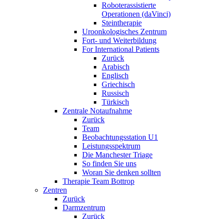
Roboterassistierte
Operationen (daVinci)
Steintherapie
Uroonkologisches Zentrum
Fort- und Weiterbildung
For International Patients
Zurück
Arabisch
Englisch
Griechisch
Russisch
Türkisch
Zentrale Notaufnahme
Zurück
Team
Beobachtungsstation U1
Leistungsspektrum
Die Manchester Triage
So finden Sie uns
Woran Sie denken sollten
Therapie Team Bottrop
Zentren
Zurück
Darmzentrum
Zurück