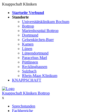
Knappschaft Kliniken
Startseite Verbund
Standorte
Universitätsklinikum Bochum
Bottrop
Marienhospital Bottrop
Dortmund
Gelsenkirchen-Buer
Kamen
Lünen
Lütgendortmund
Paracelsus Marl
Püttlingen
Recklinghausen
Sulzbach
Rhein-Maas Klinikum
KNAPPSCHAFT
Knappschaft Kliniken Bottrop
x
Sprechstunden
Fachbereiche