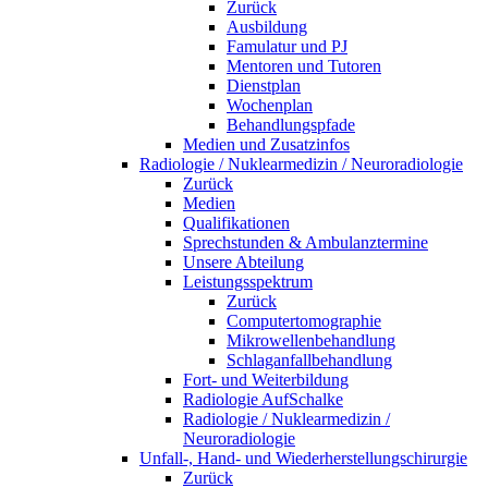
Zurück
Ausbildung
Famulatur und PJ
Mentoren und Tutoren
Dienstplan
Wochenplan
Behandlungspfade
Medien und Zusatzinfos
Radiologie / Nuklearmedizin / Neuroradiologie
Zurück
Medien
Qualifikationen
Sprechstunden & Ambulanztermine
Unsere Abteilung
Leistungsspektrum
Zurück
Computertomographie
Mikrowellenbehandlung
Schlaganfallbehandlung
Fort- und Weiterbildung
Radiologie AufSchalke
Radiologie / Nuklearmedizin /
Neuroradiologie
Unfall-, Hand- und Wiederherstellungschirurgie
Zurück