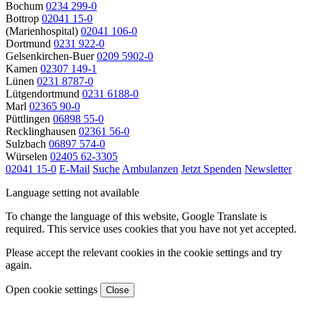
Bochum
0234 299-0
Bottrop
02041 15-0
(Marienhospital)
02041 106-0
Dortmund
0231 922-0
Gelsenkirchen-Buer
0209 5902-0
Kamen
02307 149-1
Lünen
0231 8787-0
Lütgendortmund
0231 6188-0
Marl
02365 90-0
Püttlingen
06898 55-0
Recklinghausen
02361 56-0
Sulzbach
06897 574-0
Würselen
02405 62-3305
02041 15-0
E-Mail
Suche
Ambulanzen
Jetzt Spenden
Newsletter
Language setting not available
To change the language of this website, Google Translate is
required. This service uses cookies that you have not yet accepted.
Please accept the relevant cookies in the cookie settings and try
again.
Open cookie settings
Close