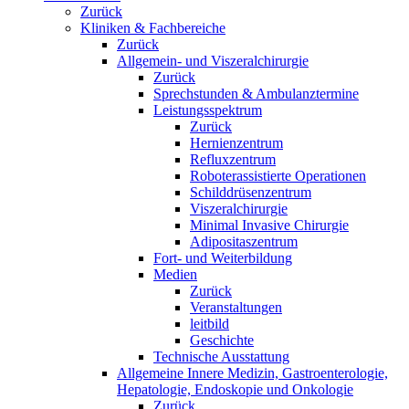
Zurück
Kliniken & Fachbereiche
Zurück
Allgemein- und Viszeralchirurgie
Zurück
Sprechstunden & Ambulanztermine
Leistungsspektrum
Zurück
Hernienzentrum
Refluxzentrum
Roboterassistierte Operationen
Schilddrüsenzentrum
Viszeralchirurgie
Minimal Invasive Chirurgie
Adipositaszentrum
Fort- und Weiterbildung
Medien
Zurück
Veranstaltungen
leitbild
Geschichte
Technische Ausstattung
Allgemeine Innere Medizin, Gastroenterologie,
Hepatologie, Endoskopie und Onkologie
Zurück