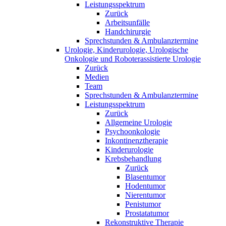
Leistungsspektrum
Zurück
Arbeitsunfälle
Handchirurgie
Sprechstunden & Ambulanztermine
Urologie, Kinderurologie, Urologische
Onkologie und Roboterassistierte Urologie
Zurück
Medien
Team
Sprechstunden & Ambulanztermine
Leistungsspektrum
Zurück
Allgemeine Urologie
Psychoonkologie
Inkontinenztherapie
Kinderurologie
Krebsbehandlung
Zurück
Blasentumor
Hodentumor
Nierentumor
Penistumor
Prostatatumor
Rekonstruktive Therapie