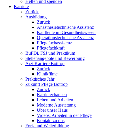
Helfen und spenden
Karriere
Zurück
Ausbildung
Zurück
Anästhesietechnische Assistenz
Kaufleute im Gesundheitswesen
Operationstechnische Assistenz
Pflegefachassistenz
Pflegefachkraft
BuFDi, FSJ und Praktikum
Stellenangebote und Bewerbung
Arzt Karriere Bottrop
Zurück
Klinikfilme
Praktisches Jahr
Zukunft Pflege Bottrop
Zurück
Karrierechancen
Leben und Arbeiten
Moderne Ausstattung
Über unser Haus
Videos: Arbeiten in der Pflege
Kontakt zu uns
Fort- und Weiterbildung