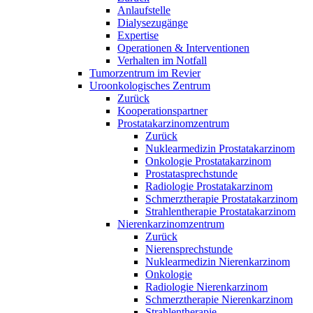
Anlaufstelle
Dialysezugänge
Expertise
Operationen & Interventionen
Verhalten im Notfall
Tumorzentrum im Revier
Uroonkologisches Zentrum
Zurück
Kooperationspartner
Prostatakarzinomzentrum
Zurück
Nuklearmedizin Prostatakarzinom
Onkologie Prostatakarzinom
Prostatasprechstunde
Radiologie Prostatakarzinom
Schmerztherapie Prostatakarzinom
Strahlentherapie Prostatakarzinom
Nierenkarzinomzentrum
Zurück
Nierensprechstunde
Nuklearmedizin Nierenkarzinom
Onkologie
Radiologie Nierenkarzinom
Schmerztherapie Nierenkarzinom
Strahlentherapie