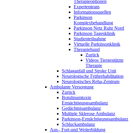
Therapieoptionen
Expertenteam
Informationsquellen
Parkinson
Komplexbehandlung
Parkinson Netz Ruhr Nord
Parkinson Tagesklinik
Studienteilnahme
Virtuelle Parkinsonklinik
Therapiehund
Zurück
Videos Tiergestützte
Therapie
Schlaganfall und Stroke Unit
Neurologische Frührehabilitation
Neurologisches Reha-Zentrum
Ambulante Versorgung
Zurück
Botulinumtoxin
Ermächtigungsambulanz
Gedächtnisambulanz
Multiple Sklerose Ambulanz
Parkinson-Ermächtigungsambulanz
Schluckambulanz
Aus-, Fort-und Weiterbildung