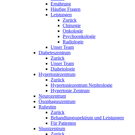
Ernährung
Häufige Fragen
Leistungen
Zurück
Chirurgie
Onkologie
Psychoonkologie
Radiologie
Unser Team
Diabeteszentrum
Zurück
Unser Team
Diabetologie
Hypertoniezentrum
Zurück
Hypertoniezentrum Nephrologie
Hypertonie Zentrum
Neurozentrum
Ösophaguszentrum
Ruhrstim
Zurück
Behandlungsspektrum und Leistungen
Für Patienten
Shuntzentrum
Zurück