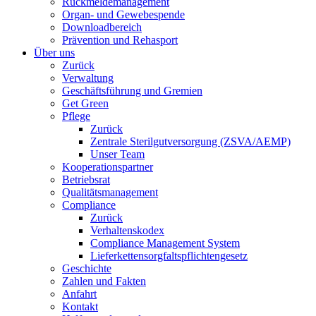
Rückmeldemanagement
Organ- und Gewebespende
Downloadbereich
Prävention und Rehasport
Über uns
Zurück
Verwaltung
Geschäftsführung und Gremien
Get Green
Pflege
Zurück
Zentrale Sterilgutversorgung (ZSVA/AEMP)
Unser Team
Kooperationspartner
Betriebsrat
Qualitätsmanagement
Compliance
Zurück
Verhaltenskodex
Compliance Management System
Lieferkettensorgfaltspflichtengesetz
Geschichte
Zahlen und Fakten
Anfahrt
Kontakt