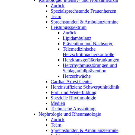
Kardiologie, Intensiv- und Notfallmedizin
Zurück
Spezialsprechstunde Frauenherzen
Team
Sprechstunden & Ambulanztermine
Leistungsspektrum
Zurück
Lipidambulanz
Prävention und Nachsorge
Telemedizinische
Herzschrittmacherkontrolle
Herzkranzgefäßerkrankungen
Herzrhythmusstörungen und
Schlaganfallprävention
Herzschwäche
Cardiac Arrest Center
Herzinsuffizienz Schwerpunktklinik
Fort- und Weiterbildung
Spezielle Rhythmologie
Medien
Technische Ausstattung
Nephrologie und Rheumatologie
Zurück
Team
Sprechstunden & Ambulanztermine