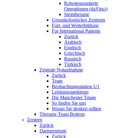
Roboterassistierte
Operationen (daVinci)
Steintherapie
Uroonkologisches Zentrum
Fort- und Weiterbildung
For International Patients
Zurück
Arabisch
Englisch
Griechisch
Russisch
Türkisch
Zentrale Notaufnahme
Zurück
Team
Beobachtungsstation U1
Leistungsspektrum
Die Manchester Triage
So finden Sie uns
Woran Sie denken sollten
Therapie Team Bottrop
Zentren
Zurück
Darmzentrum
Zurück