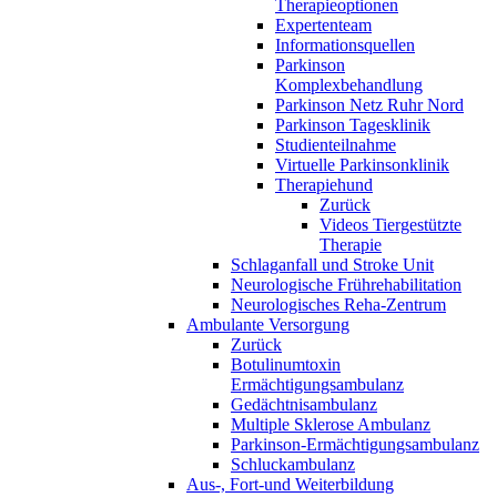
Therapieoptionen
Expertenteam
Informationsquellen
Parkinson
Komplexbehandlung
Parkinson Netz Ruhr Nord
Parkinson Tagesklinik
Studienteilnahme
Virtuelle Parkinsonklinik
Therapiehund
Zurück
Videos Tiergestützte
Therapie
Schlaganfall und Stroke Unit
Neurologische Frührehabilitation
Neurologisches Reha-Zentrum
Ambulante Versorgung
Zurück
Botulinumtoxin
Ermächtigungsambulanz
Gedächtnisambulanz
Multiple Sklerose Ambulanz
Parkinson-Ermächtigungsambulanz
Schluckambulanz
Aus-, Fort-und Weiterbildung