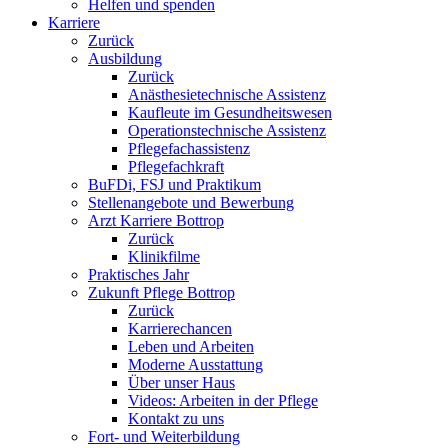
Helfen und spenden
Karriere
Zurück
Ausbildung
Zurück
Anästhesietechnische Assistenz
Kaufleute im Gesundheitswesen
Operationstechnische Assistenz
Pflegefachassistenz
Pflegefachkraft
BuFDi, FSJ und Praktikum
Stellenangebote und Bewerbung
Arzt Karriere Bottrop
Zurück
Klinikfilme
Praktisches Jahr
Zukunft Pflege Bottrop
Zurück
Karrierechancen
Leben und Arbeiten
Moderne Ausstattung
Über unser Haus
Videos: Arbeiten in der Pflege
Kontakt zu uns
Fort- und Weiterbildung