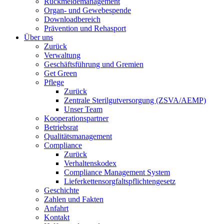
Rückmeldemanagement
Organ- und Gewebespende
Downloadbereich
Prävention und Rehasport
Über uns
Zurück
Verwaltung
Geschäftsführung und Gremien
Get Green
Pflege
Zurück
Zentrale Sterilgutversorgung (ZSVA/AEMP)
Unser Team
Kooperationspartner
Betriebsrat
Qualitätsmanagement
Compliance
Zurück
Verhaltenskodex
Compliance Management System
Lieferkettensorgfaltspflichtengesetz
Geschichte
Zahlen und Fakten
Anfahrt
Kontakt