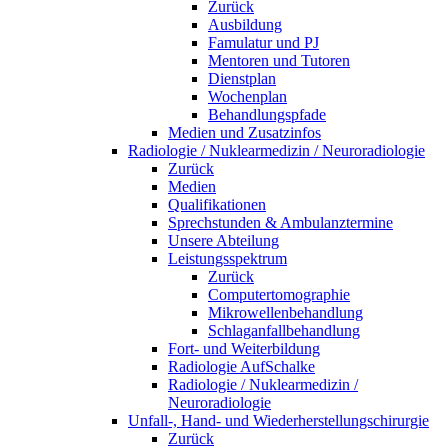
Zurück
Ausbildung
Famulatur und PJ
Mentoren und Tutoren
Dienstplan
Wochenplan
Behandlungspfade
Medien und Zusatzinfos
Radiologie / Nuklearmedizin / Neuroradiologie
Zurück
Medien
Qualifikationen
Sprechstunden & Ambulanztermine
Unsere Abteilung
Leistungsspektrum
Zurück
Computertomographie
Mikrowellenbehandlung
Schlaganfallbehandlung
Fort- und Weiterbildung
Radiologie AufSchalke
Radiologie / Nuklearmedizin /
Neuroradiologie
Unfall-, Hand- und Wiederherstellungschirurgie
Zurück