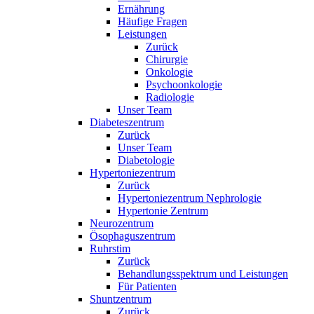
Ernährung
Häufige Fragen
Leistungen
Zurück
Chirurgie
Onkologie
Psychoonkologie
Radiologie
Unser Team
Diabeteszentrum
Zurück
Unser Team
Diabetologie
Hypertoniezentrum
Zurück
Hypertoniezentrum Nephrologie
Hypertonie Zentrum
Neurozentrum
Ösophaguszentrum
Ruhrstim
Zurück
Behandlungsspektrum und Leistungen
Für Patienten
Shuntzentrum
Zurück