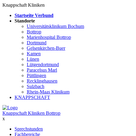
Knappschaft Kliniken
Startseite Verbund
Standorte
Universitätsklinikum Bochum
Bottrop
Marienhospital Bottrop
Dortmund
Gelsenkirchen-Buer
Kamen
Lünen
Lütgendortmund
Paracelsus Marl
Püttlingen
Recklinghausen
Sulzbach
Rhein-Maas Klinikum
KNAPPSCHAFT
Knappschaft Kliniken Bottrop
x
Sprechstunden
Fachbereiche