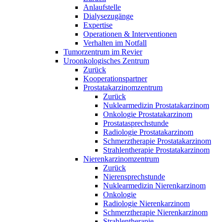
Anlaufstelle
Dialysezugänge
Expertise
Operationen & Interventionen
Verhalten im Notfall
Tumorzentrum im Revier
Uroonkologisches Zentrum
Zurück
Kooperationspartner
Prostatakarzinomzentrum
Zurück
Nuklearmedizin Prostatakarzinom
Onkologie Prostatakarzinom
Prostatasprechstunde
Radiologie Prostatakarzinom
Schmerztherapie Prostatakarzinom
Strahlentherapie Prostatakarzinom
Nierenkarzinomzentrum
Zurück
Nierensprechstunde
Nuklearmedizin Nierenkarzinom
Onkologie
Radiologie Nierenkarzinom
Schmerztherapie Nierenkarzinom
Strahlentherapie