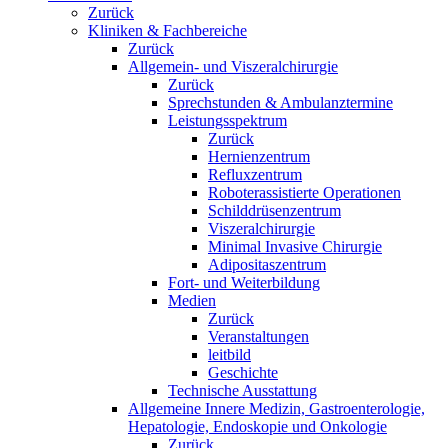
Zurück
Kliniken & Fachbereiche
Zurück
Allgemein- und Viszeralchirurgie
Zurück
Sprechstunden & Ambulanztermine
Leistungsspektrum
Zurück
Hernienzentrum
Refluxzentrum
Roboterassistierte Operationen
Schilddrüsenzentrum
Viszeralchirurgie
Minimal Invasive Chirurgie
Adipositaszentrum
Fort- und Weiterbildung
Medien
Zurück
Veranstaltungen
leitbild
Geschichte
Technische Ausstattung
Allgemeine Innere Medizin, Gastroenterologie,
Hepatologie, Endoskopie und Onkologie
Zurück