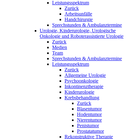
Leistungsspektrum
Zurück
Arbeitsunfälle
Handchirurgie
Sprechstunden & Ambulanztermine
Urologie, Kinderurologie, Urologische
Onkologie und Roboterassistierte Urologie
Zurück
Medien
Team
Sprechstunden & Ambulanztermine
Leistungsspektrum
Zurück
Allgemeine Urologie
Psychoonkologie
Inkontinenztherapie
Kinderurologie
Krebsbehandlung
Zurück
Blasentumor
Hodentumor
Nierentumor
Penistumor
Prostatatumor
Rekonstruktive Therapie