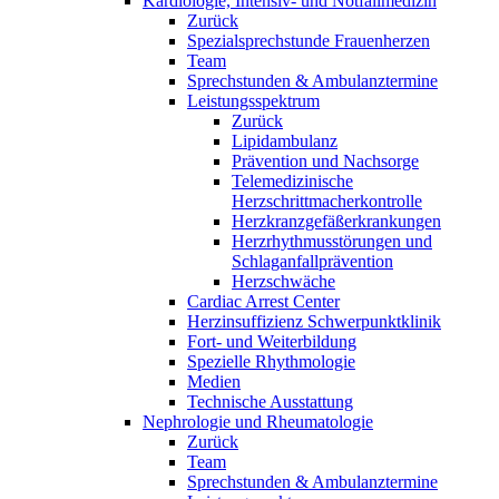
Kardiologie, Intensiv- und Notfallmedizin
Zurück
Spezialsprechstunde Frauenherzen
Team
Sprechstunden & Ambulanztermine
Leistungsspektrum
Zurück
Lipidambulanz
Prävention und Nachsorge
Telemedizinische
Herzschrittmacherkontrolle
Herzkranzgefäßerkrankungen
Herzrhythmusstörungen und
Schlaganfallprävention
Herzschwäche
Cardiac Arrest Center
Herzinsuffizienz Schwerpunktklinik
Fort- und Weiterbildung
Spezielle Rhythmologie
Medien
Technische Ausstattung
Nephrologie und Rheumatologie
Zurück
Team
Sprechstunden & Ambulanztermine