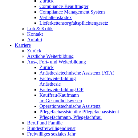
Zurück
Compliance-Beauftragter
Compliance Management System
Verhaltenskodex
Lieferkettensorgfaltspflichtengesetz
Lob & Kritik
Kontakt
Anfahrt
Karriere
Zurück
Ärztliche Weiterbildung
Aus-, Fort- und Weiterbildung
Zurück
Anästhesietechnische Assistenz (ATA)
Fachweiterbildung
Anästhesie
Fachweiterbildung OP
Kauffrau/Kaufmann
im Gesundheitswesen
Operationstechnische Assistenz
Pflegefachassistentin/ Pflegefachassistent
Pflegefachmann, Pflegefachfrau
Beruf und Familie
Bundesfreiwilligendienst
Freiwilliges soziales Jahr