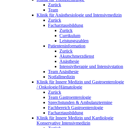
Zurück
Team
Klinik für Anästhesiologie und Intensivmedizin
Zurück
Facharztausbildung
Zurück
Currikulum
Leistungszahlen
Patienteninformation
Zurück
Akutschmerzdienst
Anästhesie
Intensivtherapie und Intensivstation
Team Anästhesie
Notfallmedizin
Klinik für Innere Medizin und Gastroenterologie
/ Onkologie/Hämatologie
Zurück
Team Gastroenterologie
Sprechstunden & Ambulanztermine
Fachbereich Gastroenterologie
Facharztausbildung
Klinik für Innere Medizin und Kardiologie
Konservative Intensivmedizin