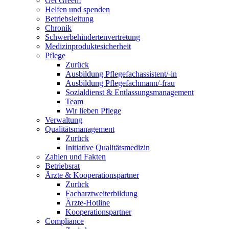
Get Green!
Helfen und spenden
Betriebsleitung
Chronik
Schwerbehindertenvertretung
Medizinproduktesicherheit
Pflege
Zurück
Ausbildung Pflegefachassistent/-in
Ausbildung Pflegefachmann/-frau
Sozialdienst & Entlassungsmanagement
Team
Wir lieben Pflege
Verwaltung
Qualitätsmanagement
Zurück
Initiative Qualitätsmedizin
Zahlen und Fakten
Betriebsrat
Ärzte & Kooperationspartner
Zurück
Facharztweiterbildung
Ärzte-Hotline
Kooperationspartner
Compliance