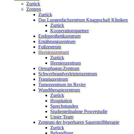
Zurück
Zentren
Zurück
Das Lungenfachzentrum Knappschaft Kliniken
Zurück
Kooperationspartner
Endoprothetikzentrum
Ernährungszentrum
Fußzentrum
Hernienzentrum
Zurück
Hernienzentrum
Oesophagus-Zentrum
Schwerbrandverletztenzentrum
Traumazentrum
Tumorzentrum im Revier
Wundtherapiezentrum
Zurück
Hospitation
Sprechstunden
Studienteilnahme Powerstudie
Unser Team
Zentrum der hyperbaren Sauerstofftherapie
Zurück
Behandlung