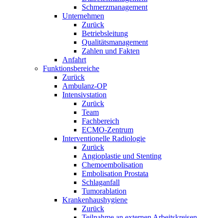
Schmerzmanagement
Unternehmen
Zurück
Betriebsleitung
Qualitätsmanagement
Zahlen und Fakten
Anfahrt
Funktionsbereiche
Zurück
Ambulanz-OP
Intensivstation
Zurück
Team
Fachbereich
ECMO-Zentrum
Interventionelle Radiologie
Zurück
Angioplastie und Stenting
Chemoembolisation
Embolisation Prostata
Schlaganfall
Tumorablation
Krankenhaushygiene
Zurück
Teilnahme an externen Arbeitskreisen