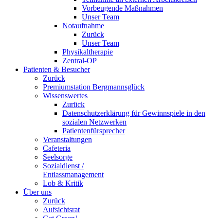
Vorbeugende Maßnahmen
Unser Team
Notaufnahme
Zurück
Unser Team
Physikaltherapie
Zentral-OP
Patienten & Besucher
Zurück
Premiumstation Bergmannsglück
Wissenswertes
Zurück
Datenschutzerklärung für Gewinnspiele in den
sozialen Netzwerken
Patientenfürsprecher
Veranstaltungen
Cafeteria
Seelsorge
Sozialdienst /
Entlassmanagement
Lob & Kritik
Über uns
Zurück
Aufsichtsrat