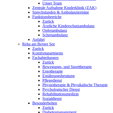
Unser Team
Zentrale Aufnahme Kinderklinik (ZAK)
Sprechstunden & Ambulanztermine
Funktionsbereiche
Zurück
Ärztliche Kinderschutzambulanz
Opferambulanz
Schreiambulanz
Anfahrt
Reha am Berger See
Zurück
Komfortapartments
Fachabteilungen
Zurück
Bewegungs- und Sporttherapie
Ergotherapie
Ernährungsberatung
Pflegedienst
Physiotherapie & Physikalische Therapie
Psychologischer Dienst
Rehabilitationsmedizin
Sozialdienst
Besonderheiten
Zurück
Diabetesmanagement