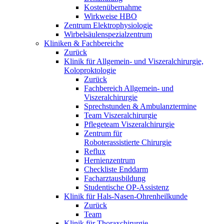
Kostenübernahme
Wirkweise HBO
Zentrum Elektrophysiologie
Wirbelsäulenspezialzentrum
Kliniken & Fachbereiche
Zurück
Klinik für Allgemein- und Viszeralchirurgie,
Koloproktologie
Zurück
Fachbereich Allgemein- und
Viszeralchirurgie
Sprechstunden & Ambulanztermine
Team Viszeralchirurgie
Pflegeteam Viszeralchirurgie
Zentrum für
Roboterassistierte Chirurgie
Reflux
Hernienzentrum
Checkliste Enddarm
Facharztausbildung
Studentische OP-Assistenz
Klinik für Hals-Nasen-Ohrenheilkunde
Zurück
Team
Klinik für Thoraxchirurgie