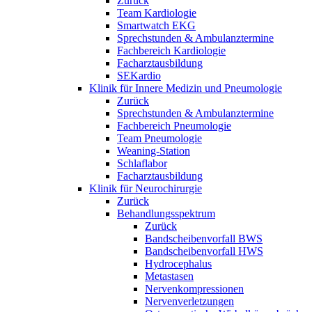
Zurück
Team Kardiologie
Smartwatch EKG
Sprechstunden & Ambulanztermine
Fachbereich Kardiologie
Facharztausbildung
SEKardio
Klinik für Innere Medizin und Pneumologie
Zurück
Sprechstunden & Ambulanztermine
Fachbereich Pneumologie
Team Pneumologie
Weaning-Station
Schlaflabor
Facharztausbildung
Klinik für Neurochirurgie
Zurück
Behandlungsspektrum
Zurück
Bandscheibenvorfall BWS
Bandscheibenvorfall HWS
Hydrocephalus
Metastasen
Nervenkompressionen
Nervenverletzungen