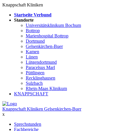
Knappschaft Kliniken
Startseite Verbund
Standorte
Universitätsklinikum Bochum
Bottrop
Marienhospital Bottrop
Dortmund
Gelsenkirchen-Buer
Kamen
Lünen
Lütgendortmund
Paracelsus Marl
Püttlingen
Recklinghausen
Sulzbach
Rhein-Maas Klinikum
KNAPPSCHAFT
Knappschaft Kliniken Gelsenkirchen-Buer
x
Sprechstunden
Fachbereiche