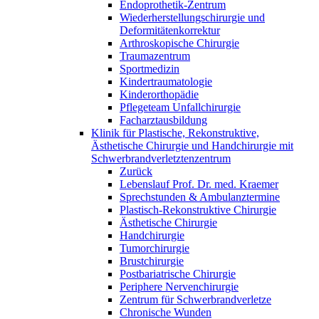
Endoprothetik-Zentrum
Wiederherstellungschirurgie und
Deformitätenkorrektur
Arthroskopische Chirurgie
Traumazentrum
Sportmedizin
Kindertraumatologie
Kinderorthopädie
Pflegeteam Unfallchirurgie
Facharztausbildung
Klinik für Plastische, Rekonstruktive,
Ästhetische Chirurgie und Handchirurgie mit
Schwerbrandverletztenzentrum
Zurück
Lebenslauf Prof. Dr. med. Kraemer
Sprechstunden & Ambulanztermine
Plastisch-Rekonstruktive Chirurgie
Ästhetische Chirurgie
Handchirurgie
Tumorchirurgie
Brustchirurgie
Postbariatrische Chirurgie
Periphere Nervenchirurgie
Zentrum für Schwerbrandverletze
Chronische Wunden