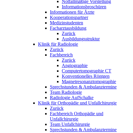
Notfallmäßige Vorstellung
Informationsbroschüren
Informationen für Ärzte
Kooperationspartner
Medizinstudenten
Facharztausbildung
Zurück
Ausbildungsstruktur
Klinik für Radiologie
Zurück
Fachbereich
Zurück
Angiographie
Computertomographie CT
Konventionelles Röntgen
Magnetresonanztomographie
Sprechstunden & Ambulanztermine
Team Radiologie
Radiologie AufSchalke
Klinik für Orthopädie und Unfallchirurgie
Zurück
Fachbereich Orthopädie und
Unfallchirurgie
Team Unfallchirurgie
Sprechstunden & Ambulanztermine