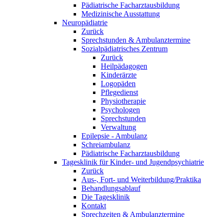
Pädiatrische Facharztausbildung
Medizinische Ausstattung
Neuropädiatrie
Zurück
Sprechstunden & Ambulanztermine
Sozialpädiatrisches Zentrum
Zurück
Heilpädagogen
Kinderärzte
Logopäden
Pflegedienst
Physiotherapie
Psychologen
Sprechstunden
Verwaltung
Epilepsie - Ambulanz
Schreiambulanz
Pädiatrische Facharztausbildung
Tagesklinik für Kinder- und Jugendpsychiatrie
Zurück
Aus-, Fort- und Weiterbildung/Praktika
Behandlungsablauf
Die Tagesklinik
Kontakt
Sprechzeiten & Ambulanztermine