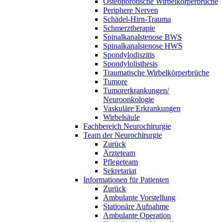
Osteoporotische Wirbelkörperbrüche
Periphere Nerven
Schädel-Hirn-Trauma
Schmerztherapie
Spinalkanalstenose BWS
Spinalkanalstenose HWS
Spondylodiszitis
Spondylolisthesis
Traumatische Wirbelkörperbrüche
Tumore
Tumorerkrankungen/
Neuroonkologie
Vaskuläre Erkrankungen
Wirbelsäule
Fachbereich Neurochirurgie
Team der Neurochirurgie
Zurück
Ärzteteam
Pflegeteam
Sekretariat
Informationen für Patienten
Zurück
Ambulante Vorstellung
Stationäre Aufnahme
Ambulante Operation