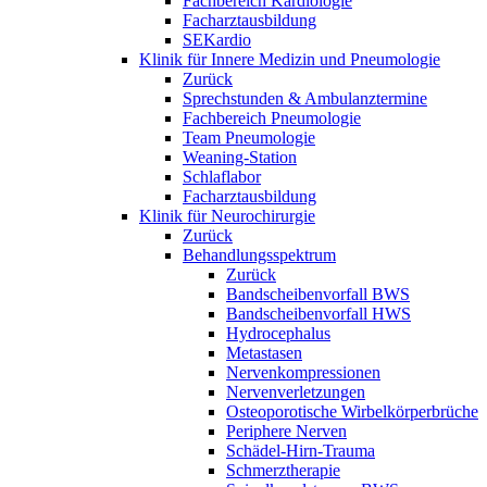
Fachbereich Kardiologie
Facharztausbildung
SEKardio
Klinik für Innere Medizin und Pneumologie
Zurück
Sprechstunden & Ambulanztermine
Fachbereich Pneumologie
Team Pneumologie
Weaning-Station
Schlaflabor
Facharztausbildung
Klinik für Neurochirurgie
Zurück
Behandlungsspektrum
Zurück
Bandscheibenvorfall BWS
Bandscheibenvorfall HWS
Hydrocephalus
Metastasen
Nervenkompressionen
Nervenverletzungen
Osteoporotische Wirbelkörperbrüche
Periphere Nerven
Schädel-Hirn-Trauma
Schmerztherapie