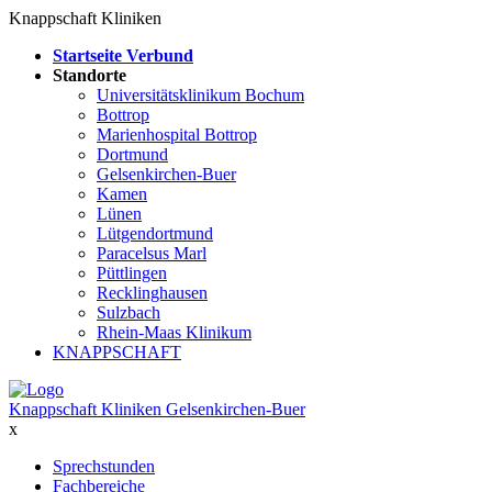
Knappschaft Kliniken
Startseite Verbund
Standorte
Universitätsklinikum Bochum
Bottrop
Marienhospital Bottrop
Dortmund
Gelsenkirchen-Buer
Kamen
Lünen
Lütgendortmund
Paracelsus Marl
Püttlingen
Recklinghausen
Sulzbach
Rhein-Maas Klinikum
KNAPPSCHAFT
Knappschaft Kliniken Gelsenkirchen-Buer
x
Sprechstunden
Fachbereiche