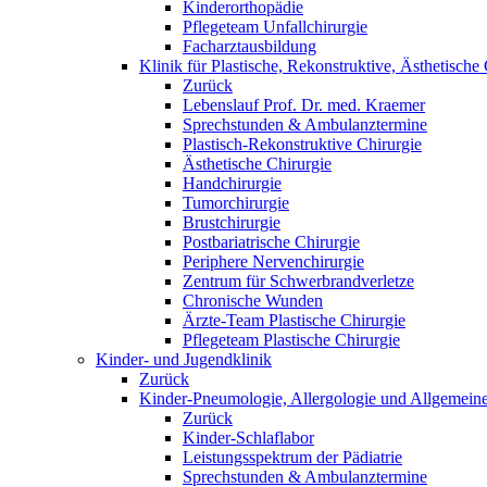
Kinderorthopädie
Pflegeteam Unfallchirurgie
Facharztausbildung
Klinik für Plastische, Rekonstruktive, Ästhetisch
Zurück
Lebenslauf Prof. Dr. med. Kraemer
Sprechstunden & Ambulanztermine
Plastisch-Rekonstruktive Chirurgie
Ästhetische Chirurgie
Handchirurgie
Tumorchirurgie
Brustchirurgie
Postbariatrische Chirurgie
Periphere Nervenchirurgie
Zentrum für Schwerbrandverletze
Chronische Wunden
Ärzte-Team Plastische Chirurgie
Pflegeteam Plastische Chirurgie
Kinder- und Jugendklinik
Zurück
Kinder-Pneumologie, Allergologie und Allgemeine
Zurück
Kinder-Schlaflabor
Leistungsspektrum der Pädiatrie
Sprechstunden & Ambulanztermine