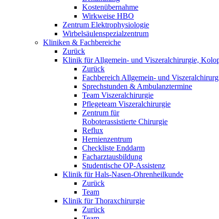
Kostenübernahme
Wirkweise HBO
Zentrum Elektrophysiologie
Wirbelsäulenspezialzentrum
Kliniken & Fachbereiche
Zurück
Klinik für Allgemein- und Viszeralchirurgie, Kolo
Zurück
Fachbereich Allgemein- und Viszeralchirurg
Sprechstunden & Ambulanztermine
Team Viszeralchirurgie
Pflegeteam Viszeralchirurgie
Zentrum für
Roboterassistierte Chirurgie
Reflux
Hernienzentrum
Checkliste Enddarm
Facharztausbildung
Studentische OP-Assistenz
Klinik für Hals-Nasen-Ohrenheilkunde
Zurück
Team
Klinik für Thoraxchirurgie
Zurück
Team