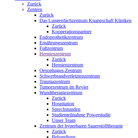
Zurück
Zentren
Zurück
Das Lungenfachzentrum Knappschaft Kliniken
Zurück
Kooperationspartner
Endoprothetikzentrum
Ernährungszentrum
Fußzentrum
Hernienzentrum
Zurück
Hernienzentrum
Oesophagus-Zentrum
Schwerbrandverletztenzentrum
Traumazentrum
Tumorzentrum im Revier
Wundtherapiezentrum
Zurück
Hospitation
Sprechstunden
Studienteilnahme Powerstudie
Unser Team
Zentrum der hyperbaren Sauerstofftherapie
Zurück
Behandlung