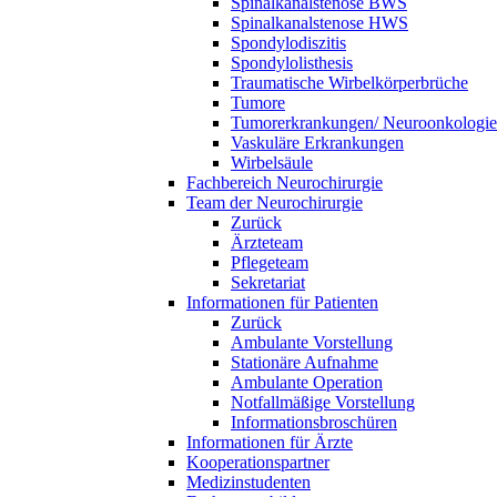
Spinalkanalstenose BWS
Spinalkanalstenose HWS
Spondylodiszitis
Spondylolisthesis
Traumatische Wirbelkörperbrüche
Tumore
Tumorerkrankungen/ Neuroonkologie
Vaskuläre Erkrankungen
Wirbelsäule
Fachbereich Neurochirurgie
Team der Neurochirurgie
Zurück
Ärzteteam
Pflegeteam
Sekretariat
Informationen für Patienten
Zurück
Ambulante Vorstellung
Stationäre Aufnahme
Ambulante Operation
Notfallmäßige Vorstellung
Informationsbroschüren
Informationen für Ärzte
Kooperationspartner
Medizinstudenten