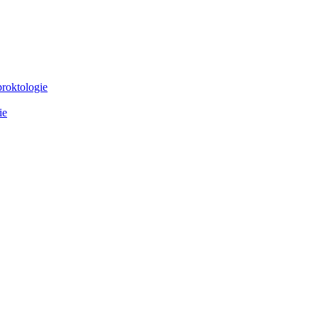
proktologie
ie