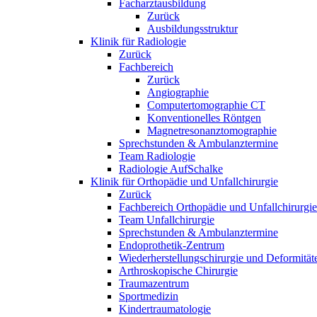
Facharztausbildung
Zurück
Ausbildungsstruktur
Klinik für Radiologie
Zurück
Fachbereich
Zurück
Angiographie
Computertomographie CT
Konventionelles Röntgen
Magnetresonanztomographie
Sprechstunden & Ambulanztermine
Team Radiologie
Radiologie AufSchalke
Klinik für Orthopädie und Unfallchirurgie
Zurück
Fachbereich Orthopädie und Unfallchirurgie
Team Unfallchirurgie
Sprechstunden & Ambulanztermine
Endoprothetik-Zentrum
Wiederherstellungschirurgie und Deformität
Arthroskopische Chirurgie
Traumazentrum
Sportmedizin
Kindertraumatologie