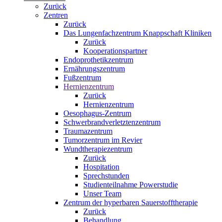
Zurück
Zentren
Zurück
Das Lungenfachzentrum Knappschaft Kliniken
Zurück
Kooperationspartner
Endoprothetikzentrum
Ernährungszentrum
Fußzentrum
Hernienzentrum
Zurück
Hernienzentrum
Oesophagus-Zentrum
Schwerbrandverletztenzentrum
Traumazentrum
Tumorzentrum im Revier
Wundtherapiezentrum
Zurück
Hospitation
Sprechstunden
Studienteilnahme Powerstudie
Unser Team
Zentrum der hyperbaren Sauerstofftherapie
Zurück
Behandlung