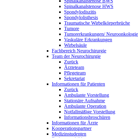
Spinalkanalstenose BWS
Spinalkanalstenose HWS
Spondylodiszitis
Spondylolisthesis
Traumatische Wirbelkörperbrüche
Tumore
Tumorerkrankungen/ Neuroonkologie
Vaskuläre Erkrankungen
Wirbelsäule
Fachbereich Neurochirurgie
Team der Neurochirurgie
Zurück
Ärzteteam
Pflegeteam
Sekretariat
Informationen für Patienten
Zurück
Ambulante Vorstellung
Stationäre Aufnahme
Ambulante Operation
Notfallmäßige Vorstellung
Informationsbroschüren
Informationen für Ärzte
Kooperationspartner
Medizinstudenten