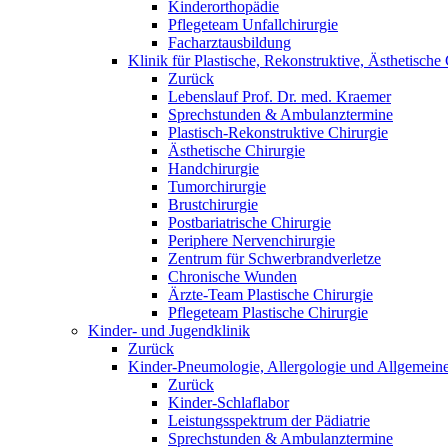
Kinderorthopädie
Pflegeteam Unfallchirurgie
Facharztausbildung
Klinik für Plastische, Rekonstruktive, Ästhetisch
Zurück
Lebenslauf Prof. Dr. med. Kraemer
Sprechstunden & Ambulanztermine
Plastisch-Rekonstruktive Chirurgie
Ästhetische Chirurgie
Handchirurgie
Tumorchirurgie
Brustchirurgie
Postbariatrische Chirurgie
Periphere Nervenchirurgie
Zentrum für Schwerbrandverletze
Chronische Wunden
Ärzte-Team Plastische Chirurgie
Pflegeteam Plastische Chirurgie
Kinder- und Jugendklinik
Zurück
Kinder-Pneumologie, Allergologie und Allgemeine
Zurück
Kinder-Schlaflabor
Leistungsspektrum der Pädiatrie
Sprechstunden & Ambulanztermine