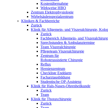
Kostenübernahme
Wirkweise HBO
Zentrum Elektrophysiologie
Wirbelsäulenspezialzentrum
Kliniken & Fachbereiche
Zurück
Klinik für Allgemein- und Viszeralchirurgie, Kolo
Zurück
Fachbereich Allgemein- und Viszeralchirurg
Sprechstunden & Ambulanztermine
Team Viszeralchirurgie
Pflegeteam Viszeralchirurgie
Zentrum für
Roboterassistierte Chirurgie
Reflux
Hernienzentrum
Checkliste Enddarm
Facharztausbildung
Studentische OP-Assistenz
Klinik für Hals-Nasen-Ohrenheilkunde
Zurück
Team
Klinik für Thoraxchirurgie
Zurück
Team