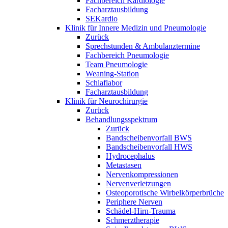
Fachbereich Kardiologie
Facharztausbildung
SEKardio
Klinik für Innere Medizin und Pneumologie
Zurück
Sprechstunden & Ambulanztermine
Fachbereich Pneumologie
Team Pneumologie
Weaning-Station
Schlaflabor
Facharztausbildung
Klinik für Neurochirurgie
Zurück
Behandlungsspektrum
Zurück
Bandscheibenvorfall BWS
Bandscheibenvorfall HWS
Hydrocephalus
Metastasen
Nervenkompressionen
Nervenverletzungen
Osteoporotische Wirbelkörperbrüche
Periphere Nerven
Schädel-Hirn-Trauma
Schmerztherapie