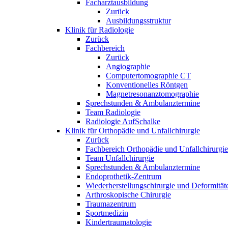
Facharztausbildung
Zurück
Ausbildungsstruktur
Klinik für Radiologie
Zurück
Fachbereich
Zurück
Angiographie
Computertomographie CT
Konventionelles Röntgen
Magnetresonanztomographie
Sprechstunden & Ambulanztermine
Team Radiologie
Radiologie AufSchalke
Klinik für Orthopädie und Unfallchirurgie
Zurück
Fachbereich Orthopädie und Unfallchirurgie
Team Unfallchirurgie
Sprechstunden & Ambulanztermine
Endoprothetik-Zentrum
Wiederherstellungschirurgie und Deformität
Arthroskopische Chirurgie
Traumazentrum
Sportmedizin
Kindertraumatologie