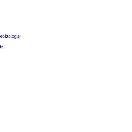
proktologie
ie