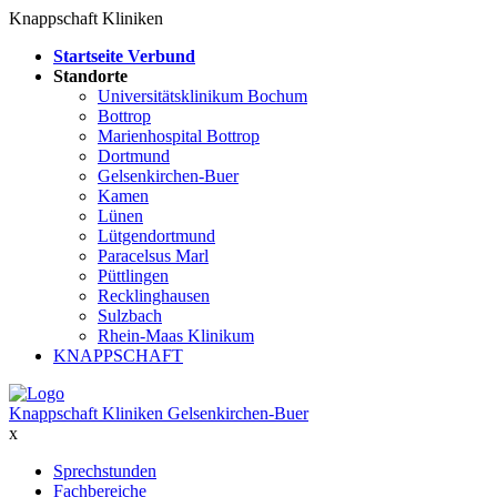
Knappschaft Kliniken
Startseite Verbund
Standorte
Universitätsklinikum Bochum
Bottrop
Marienhospital Bottrop
Dortmund
Gelsenkirchen-Buer
Kamen
Lünen
Lütgendortmund
Paracelsus Marl
Püttlingen
Recklinghausen
Sulzbach
Rhein-Maas Klinikum
KNAPPSCHAFT
Knappschaft Kliniken Gelsenkirchen-Buer
x
Sprechstunden
Fachbereiche