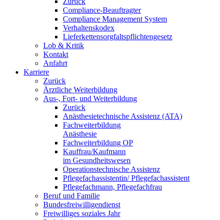
Zurück
Compliance-Beauftragter
Compliance Management System
Verhaltenskodex
Lieferkettensorgfaltspflichtengesetz
Lob & Kritik
Kontakt
Anfahrt
Karriere
Zurück
Ärztliche Weiterbildung
Aus-, Fort- und Weiterbildung
Zurück
Anästhesietechnische Assistenz (ATA)
Fachweiterbildung
Anästhesie
Fachweiterbildung OP
Kauffrau/Kaufmann
im Gesundheitswesen
Operationstechnische Assistenz
Pflegefachassistentin/ Pflegefachassistent
Pflegefachmann, Pflegefachfrau
Beruf und Familie
Bundesfreiwilligendienst
Freiwilliges soziales Jahr