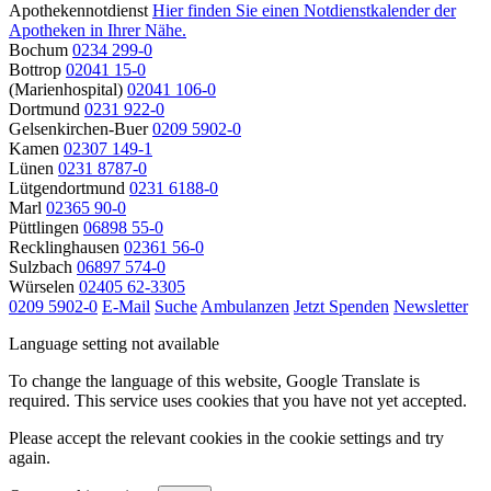
Apothekennotdienst
Hier finden Sie einen Notdienstkalender der
Apotheken in Ihrer Nähe.
Bochum
0234 299-0
Bottrop
02041 15-0
(Marienhospital)
02041 106-0
Dortmund
0231 922-0
Gelsenkirchen-Buer
0209 5902-0
Kamen
02307 149-1
Lünen
0231 8787-0
Lütgendortmund
0231 6188-0
Marl
02365 90-0
Püttlingen
06898 55-0
Recklinghausen
02361 56-0
Sulzbach
06897 574-0
Würselen
02405 62-3305
0209 5902-0
E-Mail
Suche
Ambulanzen
Jetzt Spenden
Newsletter
Language setting not available
To change the language of this website, Google Translate is
required. This service uses cookies that you have not yet accepted.
Please accept the relevant cookies in the cookie settings and try
again.