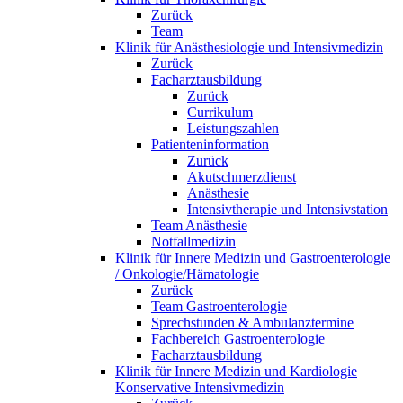
Zurück
Team
Klinik für Anästhesiologie und Intensivmedizin
Zurück
Facharztausbildung
Zurück
Currikulum
Leistungszahlen
Patienteninformation
Zurück
Akutschmerzdienst
Anästhesie
Intensivtherapie und Intensivstation
Team Anästhesie
Notfallmedizin
Klinik für Innere Medizin und Gastroenterologie
/ Onkologie/Hämatologie
Zurück
Team Gastroenterologie
Sprechstunden & Ambulanztermine
Fachbereich Gastroenterologie
Facharztausbildung
Klinik für Innere Medizin und Kardiologie
Konservative Intensivmedizin