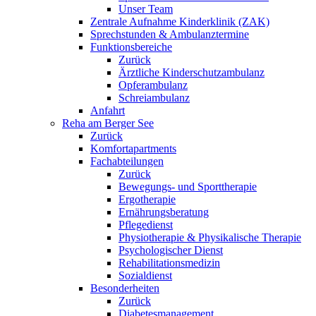
Unser Team
Zentrale Aufnahme Kinderklinik (ZAK)
Sprechstunden & Ambulanztermine
Funktionsbereiche
Zurück
Ärztliche Kinderschutzambulanz
Opferambulanz
Schreiambulanz
Anfahrt
Reha am Berger See
Zurück
Komfortapartments
Fachabteilungen
Zurück
Bewegungs- und Sporttherapie
Ergotherapie
Ernährungsberatung
Pflegedienst
Physiotherapie & Physikalische Therapie
Psychologischer Dienst
Rehabilitationsmedizin
Sozialdienst
Besonderheiten
Zurück
Diabetesmanagement