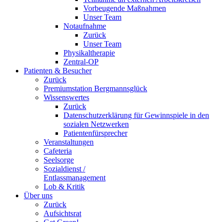
Vorbeugende Maßnahmen
Unser Team
Notaufnahme
Zurück
Unser Team
Physikaltherapie
Zentral-OP
Patienten & Besucher
Zurück
Premiumstation Bergmannsglück
Wissenswertes
Zurück
Datenschutzerklärung für Gewinnspiele in den
sozialen Netzwerken
Patientenfürsprecher
Veranstaltungen
Cafeteria
Seelsorge
Sozialdienst /
Entlassmanagement
Lob & Kritik
Über uns
Zurück
Aufsichtsrat