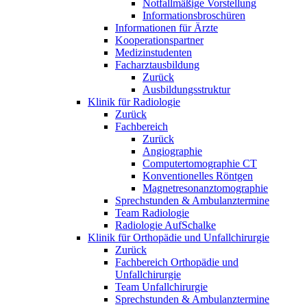
Notfallmäßige Vorstellung
Informationsbroschüren
Informationen für Ärzte
Kooperationspartner
Medizinstudenten
Facharztausbildung
Zurück
Ausbildungsstruktur
Klinik für Radiologie
Zurück
Fachbereich
Zurück
Angiographie
Computertomographie CT
Konventionelles Röntgen
Magnetresonanztomographie
Sprechstunden & Ambulanztermine
Team Radiologie
Radiologie AufSchalke
Klinik für Orthopädie und Unfallchirurgie
Zurück
Fachbereich Orthopädie und
Unfallchirurgie
Team Unfallchirurgie
Sprechstunden & Ambulanztermine