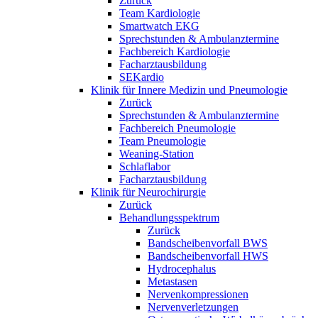
Zurück
Team Kardiologie
Smartwatch EKG
Sprechstunden & Ambulanztermine
Fachbereich Kardiologie
Facharztausbildung
SEKardio
Klinik für Innere Medizin und Pneumologie
Zurück
Sprechstunden & Ambulanztermine
Fachbereich Pneumologie
Team Pneumologie
Weaning-Station
Schlaflabor
Facharztausbildung
Klinik für Neurochirurgie
Zurück
Behandlungsspektrum
Zurück
Bandscheibenvorfall BWS
Bandscheibenvorfall HWS
Hydrocephalus
Metastasen
Nervenkompressionen
Nervenverletzungen