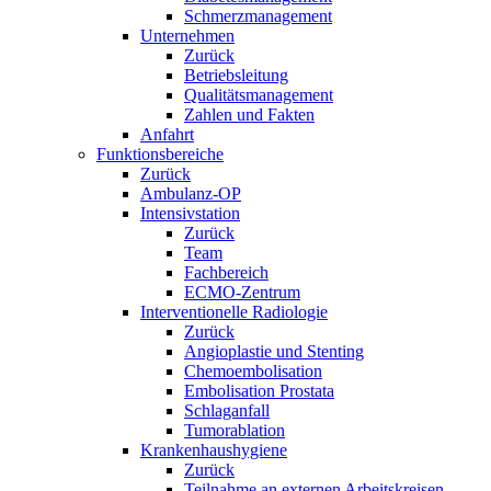
Schmerzmanagement
Unternehmen
Zurück
Betriebsleitung
Qualitätsmanagement
Zahlen und Fakten
Anfahrt
Funktionsbereiche
Zurück
Ambulanz-OP
Intensivstation
Zurück
Team
Fachbereich
ECMO-Zentrum
Interventionelle Radiologie
Zurück
Angioplastie und Stenting
Chemoembolisation
Embolisation Prostata
Schlaganfall
Tumorablation
Krankenhaushygiene
Zurück
Teilnahme an externen Arbeitskreisen