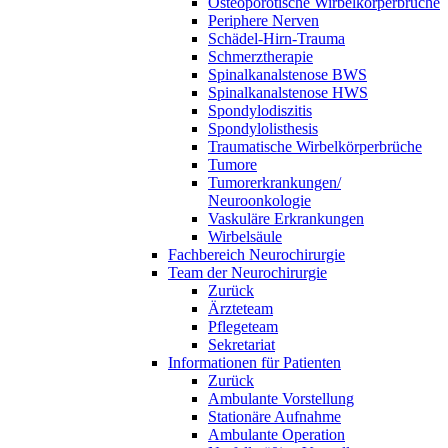
Osteoporotische Wirbelkörperbrüche
Periphere Nerven
Schädel-Hirn-Trauma
Schmerztherapie
Spinalkanalstenose BWS
Spinalkanalstenose HWS
Spondylodiszitis
Spondylolisthesis
Traumatische Wirbelkörperbrüche
Tumore
Tumorerkrankungen/
Neuroonkologie
Vaskuläre Erkrankungen
Wirbelsäule
Fachbereich Neurochirurgie
Team der Neurochirurgie
Zurück
Ärzteteam
Pflegeteam
Sekretariat
Informationen für Patienten
Zurück
Ambulante Vorstellung
Stationäre Aufnahme
Ambulante Operation