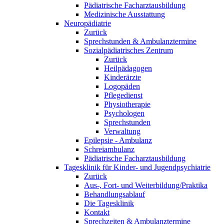
Pädiatrische Facharztausbildung
Medizinische Ausstattung
Neuropädiatrie
Zurück
Sprechstunden & Ambulanztermine
Sozialpädiatrisches Zentrum
Zurück
Heilpädagogen
Kinderärzte
Logopäden
Pflegedienst
Physiotherapie
Psychologen
Sprechstunden
Verwaltung
Epilepsie - Ambulanz
Schreiambulanz
Pädiatrische Facharztausbildung
Tagesklinik für Kinder- und Jugendpsychiatrie
Zurück
Aus-, Fort- und Weiterbildung/Praktika
Behandlungsablauf
Die Tagesklinik
Kontakt
Sprechzeiten & Ambulanztermine