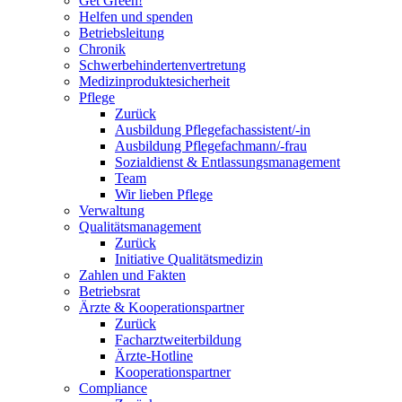
Get Green!
Helfen und spenden
Betriebsleitung
Chronik
Schwerbehindertenvertretung
Medizinproduktesicherheit
Pflege
Zurück
Ausbildung Pflegefachassistent/-in
Ausbildung Pflegefachmann/-frau
Sozialdienst & Entlassungsmanagement
Team
Wir lieben Pflege
Verwaltung
Qualitätsmanagement
Zurück
Initiative Qualitätsmedizin
Zahlen und Fakten
Betriebsrat
Ärzte & Kooperationspartner
Zurück
Facharztweiterbildung
Ärzte-Hotline
Kooperationspartner
Compliance