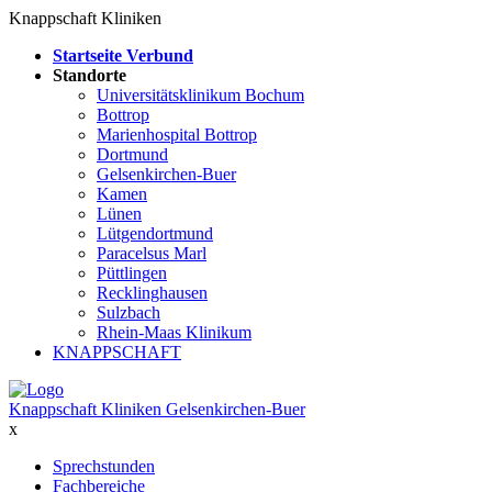
Knappschaft Kliniken
Startseite Verbund
Standorte
Universitätsklinikum Bochum
Bottrop
Marienhospital Bottrop
Dortmund
Gelsenkirchen-Buer
Kamen
Lünen
Lütgendortmund
Paracelsus Marl
Püttlingen
Recklinghausen
Sulzbach
Rhein-Maas Klinikum
KNAPPSCHAFT
Knappschaft Kliniken Gelsenkirchen-Buer
x
Sprechstunden
Fachbereiche