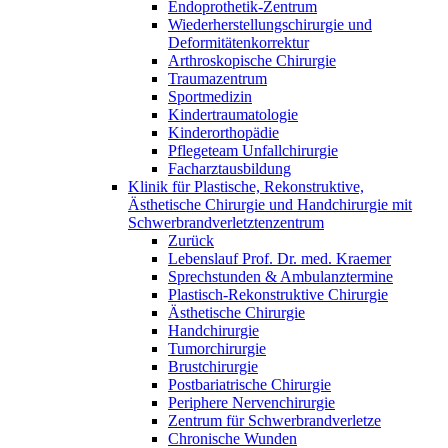
Endoprothetik-Zentrum
Wiederherstellungschirurgie und
Deformitätenkorrektur
Arthroskopische Chirurgie
Traumazentrum
Sportmedizin
Kindertraumatologie
Kinderorthopädie
Pflegeteam Unfallchirurgie
Facharztausbildung
Klinik für Plastische, Rekonstruktive,
Ästhetische Chirurgie und Handchirurgie mit
Schwerbrandverletztenzentrum
Zurück
Lebenslauf Prof. Dr. med. Kraemer
Sprechstunden & Ambulanztermine
Plastisch-Rekonstruktive Chirurgie
Ästhetische Chirurgie
Handchirurgie
Tumorchirurgie
Brustchirurgie
Postbariatrische Chirurgie
Periphere Nervenchirurgie
Zentrum für Schwerbrandverletze
Chronische Wunden