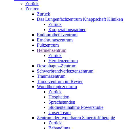
Zurück
Zentren
Zurück
Das Lungenfachzentrum Knappschaft Kliniken
Zurück
Kooperationspartner
Endoprothetikzentrum
Ernährungszentrum
Fußzentrum
Hernienzentrum
Zurück
Hernienzentrum
Oesophagus-Zentrum
Schwerbrandverletztenzentrum
Traumazentrum
Tumorzentrum im Revier
Wundtherapiezentrum
Zurück
Hospitation
Sprechstunden
Studienteilnahme Powerstudie
Unser Team
Zentrum der hyperbaren Sauerstofftherapie
Zurück
Behandlung