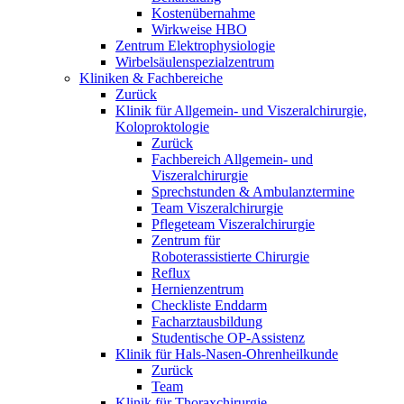
Kostenübernahme
Wirkweise HBO
Zentrum Elektrophysiologie
Wirbelsäulenspezialzentrum
Kliniken & Fachbereiche
Zurück
Klinik für Allgemein- und Viszeralchirurgie,
Koloproktologie
Zurück
Fachbereich Allgemein- und
Viszeralchirurgie
Sprechstunden & Ambulanztermine
Team Viszeralchirurgie
Pflegeteam Viszeralchirurgie
Zentrum für
Roboterassistierte Chirurgie
Reflux
Hernienzentrum
Checkliste Enddarm
Facharztausbildung
Studentische OP-Assistenz
Klinik für Hals-Nasen-Ohrenheilkunde
Zurück
Team
Klinik für Thoraxchirurgie