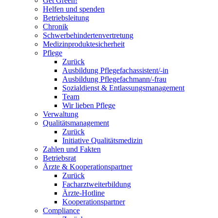
Get Green!
Helfen und spenden
Betriebsleitung
Chronik
Schwerbehindertenvertretung
Medizinproduktesicherheit
Pflege
Zurück
Ausbildung Pflegefachassistent/-in
Ausbildung Pflegefachmann/-frau
Sozialdienst & Entlassungsmanagement
Team
Wir lieben Pflege
Verwaltung
Qualitätsmanagement
Zurück
Initiative Qualitätsmedizin
Zahlen und Fakten
Betriebsrat
Ärzte & Kooperationspartner
Zurück
Facharztweiterbildung
Ärzte-Hotline
Kooperationspartner
Compliance