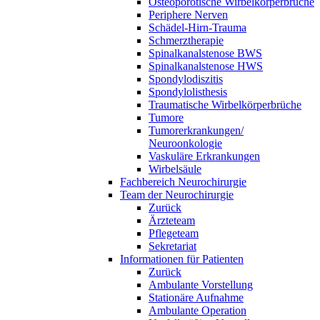
Osteoporotische Wirbelkörperbrüche
Periphere Nerven
Schädel-Hirn-Trauma
Schmerztherapie
Spinalkanalstenose BWS
Spinalkanalstenose HWS
Spondylodiszitis
Spondylolisthesis
Traumatische Wirbelkörperbrüche
Tumore
Tumorerkrankungen/
Neuroonkologie
Vaskuläre Erkrankungen
Wirbelsäule
Fachbereich Neurochirurgie
Team der Neurochirurgie
Zurück
Ärzteteam
Pflegeteam
Sekretariat
Informationen für Patienten
Zurück
Ambulante Vorstellung
Stationäre Aufnahme
Ambulante Operation