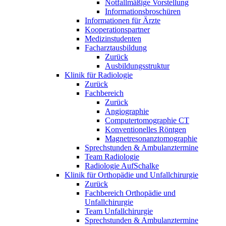
Notfallmäßige Vorstellung
Informationsbroschüren
Informationen für Ärzte
Kooperationspartner
Medizinstudenten
Facharztausbildung
Zurück
Ausbildungsstruktur
Klinik für Radiologie
Zurück
Fachbereich
Zurück
Angiographie
Computertomographie CT
Konventionelles Röntgen
Magnetresonanztomographie
Sprechstunden & Ambulanztermine
Team Radiologie
Radiologie AufSchalke
Klinik für Orthopädie und Unfallchirurgie
Zurück
Fachbereich Orthopädie und
Unfallchirurgie
Team Unfallchirurgie
Sprechstunden & Ambulanztermine