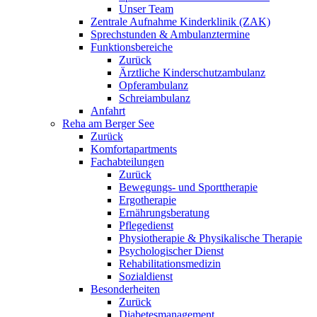
Unser Team
Zentrale Aufnahme Kinderklinik (ZAK)
Sprechstunden & Ambulanztermine
Funktionsbereiche
Zurück
Ärztliche Kinderschutzambulanz
Opferambulanz
Schreiambulanz
Anfahrt
Reha am Berger See
Zurück
Komfortapartments
Fachabteilungen
Zurück
Bewegungs- und Sporttherapie
Ergotherapie
Ernährungsberatung
Pflegedienst
Physiotherapie & Physikalische Therapie
Psychologischer Dienst
Rehabilitationsmedizin
Sozialdienst
Besonderheiten
Zurück
Diabetesmanagement