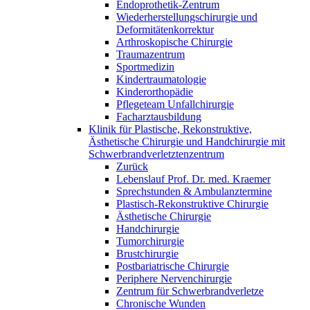
Endoprothetik-Zentrum
Wiederherstellungschirurgie und
Deformitätenkorrektur
Arthroskopische Chirurgie
Traumazentrum
Sportmedizin
Kindertraumatologie
Kinderorthopädie
Pflegeteam Unfallchirurgie
Facharztausbildung
Klinik für Plastische, Rekonstruktive,
Ästhetische Chirurgie und Handchirurgie mit
Schwerbrandverletztenzentrum
Zurück
Lebenslauf Prof. Dr. med. Kraemer
Sprechstunden & Ambulanztermine
Plastisch-Rekonstruktive Chirurgie
Ästhetische Chirurgie
Handchirurgie
Tumorchirurgie
Brustchirurgie
Postbariatrische Chirurgie
Periphere Nervenchirurgie
Zentrum für Schwerbrandverletze
Chronische Wunden