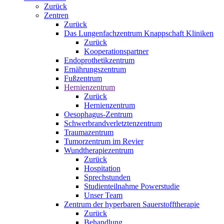
Zurück
Zentren
Zurück
Das Lungenfachzentrum Knappschaft Kliniken
Zurück
Kooperationspartner
Endoprothetikzentrum
Ernährungszentrum
Fußzentrum
Hernienzentrum
Zurück
Hernienzentrum
Oesophagus-Zentrum
Schwerbrandverletztenzentrum
Traumazentrum
Tumorzentrum im Revier
Wundtherapiezentrum
Zurück
Hospitation
Sprechstunden
Studienteilnahme Powerstudie
Unser Team
Zentrum der hyperbaren Sauerstofftherapie
Zurück
Behandlung