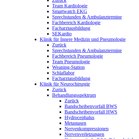
Zurück
Team Kardiologie
Smartwatch EKG
Sprechstunden & Ambulanztermine
Fachbereich Kardiologie
Facharztausbildung
SEKardio
Klinik für Innere Medizin und Pneumologie
Zurück
Sprechstunden & Ambulanztermine
Fachbereich Pneumologie
Team Pneumologie
Weaning-Station
Schlaflabor
Facharztausbildung
Klinik für Neurochirurgie
Zurück
Behandlungsspektrum
Zurück
Bandscheibenvorfall BWS
Bandscheibenvorfall HWS
Hydrocephalus
Metastasen
Nervenkompressionen
Nervenverletzungen