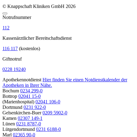
© Knappschaft Kliniken GmbH 2026
Notrufnummer
112
Kassenärztlicher Bereitschaftsdienst
116 117
(kostenlos)
Giftnotruf
0228 19240
Apothekennotdienst
Hier finden Sie einen Notdienstkalender der
Apotheken in Ihrer Nähe.
Bochum
0234 299-0
Bottrop
02041 15-0
(Marienhospital)
02041 106-0
Dortmund
0231 922-0
Gelsenkirchen-Buer
0209 5902-0
Kamen
02307 149-1
Lünen
0231 8787-0
Lütgendortmund
0231 6188-0
Marl
02365 90-0