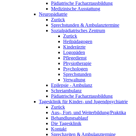
Pädiatrische Facharztausbildung
Medizinische Ausstattung
Neuropädiatrie
Zurück
Sprechstunden & Ambulanztermine
Sozialpädiatrisches Zentrum
Zurück
Heilpädagogen
Kinderärzte
Logopäden
Pflegedienst
Physiotherapie
Psychologen
Sprechstunden
Verwaltung
Epilepsie - Ambulanz
Schreiambulanz
Pädiatrische Facharztausbildung
Tagesklinik für Kinder- und Jugendpsychiatrie
Zurück
Aus-, Fort- und Weiterbildung/Praktika
Behandlungsablauf
Die Tagesklinik
Kontakt
Sprechzeiten & Ambulanztermine