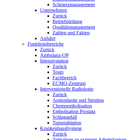
Schmerzmanagement
Unternehmen
Zurück
Betriebsleitung
Qualitätsmanagement
Zahlen und Fakten
Anfahrt
Funktionsbereiche
Zurück
Ambulanz-OP
Intensivstation
Zurück
Team
Fachbereich
ECMO-Zentrum
Interventionelle Radiologie
Zurück
Angioplastie und Stenting
Chemoembolisation
Embolisation Prostata
Schlaganfall
Tumorablation
Krankenhaushygiene
Zurück
Teilnahme an externen Arbeitskreisen