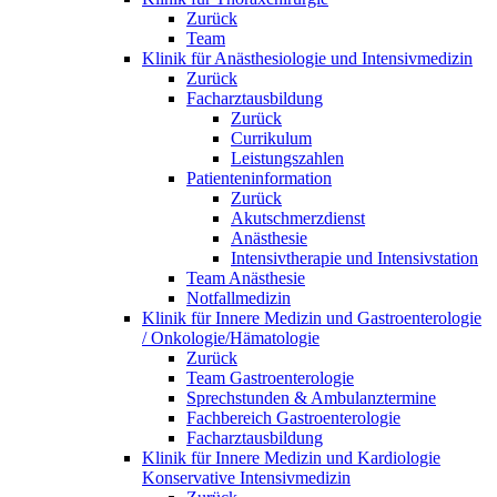
Zurück
Team
Klinik für Anästhesiologie und Intensivmedizin
Zurück
Facharztausbildung
Zurück
Currikulum
Leistungszahlen
Patienteninformation
Zurück
Akutschmerzdienst
Anästhesie
Intensivtherapie und Intensivstation
Team Anästhesie
Notfallmedizin
Klinik für Innere Medizin und Gastroenterologie
/ Onkologie/Hämatologie
Zurück
Team Gastroenterologie
Sprechstunden & Ambulanztermine
Fachbereich Gastroenterologie
Facharztausbildung
Klinik für Innere Medizin und Kardiologie
Konservative Intensivmedizin