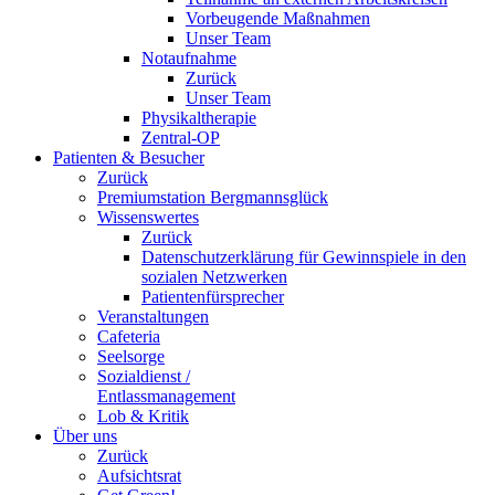
Vorbeugende Maßnahmen
Unser Team
Notaufnahme
Zurück
Unser Team
Physikaltherapie
Zentral-OP
Patienten & Besucher
Zurück
Premiumstation Bergmannsglück
Wissenswertes
Zurück
Datenschutzerklärung für Gewinnspiele in den
sozialen Netzwerken
Patientenfürsprecher
Veranstaltungen
Cafeteria
Seelsorge
Sozialdienst /
Entlassmanagement
Lob & Kritik
Über uns
Zurück
Aufsichtsrat