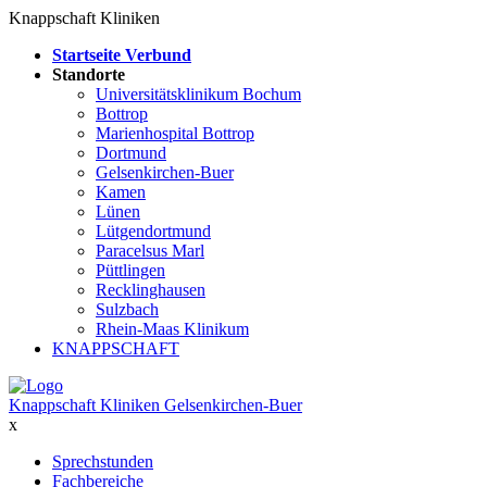
Knappschaft Kliniken
Startseite Verbund
Standorte
Universitätsklinikum Bochum
Bottrop
Marienhospital Bottrop
Dortmund
Gelsenkirchen-Buer
Kamen
Lünen
Lütgendortmund
Paracelsus Marl
Püttlingen
Recklinghausen
Sulzbach
Rhein-Maas Klinikum
KNAPPSCHAFT
Knappschaft Kliniken Gelsenkirchen-Buer
x
Sprechstunden
Fachbereiche