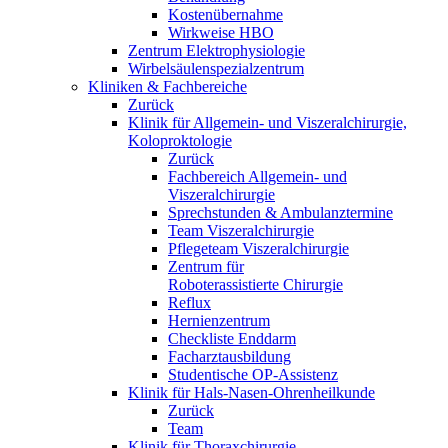
Kostenübernahme
Wirkweise HBO
Zentrum Elektrophysiologie
Wirbelsäulenspezialzentrum
Kliniken & Fachbereiche
Zurück
Klinik für Allgemein- und Viszeralchirurgie,
Koloproktologie
Zurück
Fachbereich Allgemein- und
Viszeralchirurgie
Sprechstunden & Ambulanztermine
Team Viszeralchirurgie
Pflegeteam Viszeralchirurgie
Zentrum für
Roboterassistierte Chirurgie
Reflux
Hernienzentrum
Checkliste Enddarm
Facharztausbildung
Studentische OP-Assistenz
Klinik für Hals-Nasen-Ohrenheilkunde
Zurück
Team
Klinik für Thoraxchirurgie