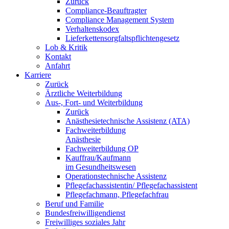
Zurück
Compliance-Beauftragter
Compliance Management System
Verhaltenskodex
Lieferkettensorgfaltspflichtengesetz
Lob & Kritik
Kontakt
Anfahrt
Karriere
Zurück
Ärztliche Weiterbildung
Aus-, Fort- und Weiterbildung
Zurück
Anästhesietechnische Assistenz (ATA)
Fachweiterbildung
Anästhesie
Fachweiterbildung OP
Kauffrau/Kaufmann
im Gesundheitswesen
Operationstechnische Assistenz
Pflegefachassistentin/ Pflegefachassistent
Pflegefachmann, Pflegefachfrau
Beruf und Familie
Bundesfreiwilligendienst
Freiwilliges soziales Jahr