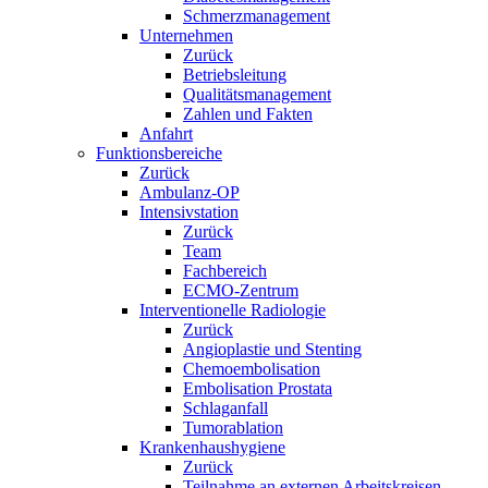
Schmerzmanagement
Unternehmen
Zurück
Betriebsleitung
Qualitätsmanagement
Zahlen und Fakten
Anfahrt
Funktionsbereiche
Zurück
Ambulanz-OP
Intensivstation
Zurück
Team
Fachbereich
ECMO-Zentrum
Interventionelle Radiologie
Zurück
Angioplastie und Stenting
Chemoembolisation
Embolisation Prostata
Schlaganfall
Tumorablation
Krankenhaushygiene
Zurück
Teilnahme an externen Arbeitskreisen