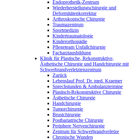
Endoprothetik-Zentrum
Wiederherstellungschirurgie und
Deformitätenkorrektur
Arthroskopische Chirurgie
Traumazentrum
Sportmedizin
Kindertraumatologie
Kinderorthopädie
Pflegeteam Unfallchirurgie
Facharztausbildung
Klinik für Plastische, Rekonstruktive,
Ästhetische Chirurgie und Handchirurgie mit
Schwerbrandverletztenzentrum
Zurück
Lebenslauf Prof. Dr. med. Kraemer
Sprechstunden & Ambulanztermine
Plastisch-Rekonstruktive Chirurgie
Ästhetische Chirurgie
Handchirurgie
Tumorchirurgie
Brustchirurgie
Postbariatrische Chirurgie
Periphere Nervenchirurgie
Zentrum für Schwerbrandverletze
Chronische Wunden