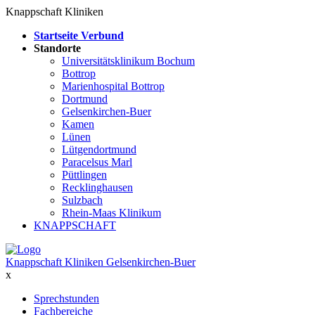
Knappschaft Kliniken
Startseite Verbund
Standorte
Universitätsklinikum Bochum
Bottrop
Marienhospital Bottrop
Dortmund
Gelsenkirchen-Buer
Kamen
Lünen
Lütgendortmund
Paracelsus Marl
Püttlingen
Recklinghausen
Sulzbach
Rhein-Maas Klinikum
KNAPPSCHAFT
Knappschaft Kliniken Gelsenkirchen-Buer
x
Sprechstunden
Fachbereiche