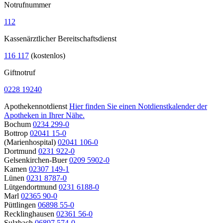
Notrufnummer
112
Kassenärztlicher Bereitschaftsdienst
116 117
(kostenlos)
Giftnotruf
0228 19240
Apothekennotdienst
Hier finden Sie einen Notdienstkalender der
Apotheken in Ihrer Nähe.
Bochum
0234 299-0
Bottrop
02041 15-0
(Marienhospital)
02041 106-0
Dortmund
0231 922-0
Gelsenkirchen-Buer
0209 5902-0
Kamen
02307 149-1
Lünen
0231 8787-0
Lütgendortmund
0231 6188-0
Marl
02365 90-0
Püttlingen
06898 55-0
Recklinghausen
02361 56-0
Sulzbach
06897 574-0