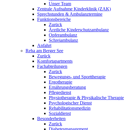
Unser Team
Zentrale Aufnahme Kinderklinik (ZAK)
Sprechstunden & Ambulanztermine
Funktionsbereiche
Zurück
Ärztliche Kinderschutzambulanz
Opferambulanz
Schreiambulanz
Anfahrt
Reha am Berger See
Zurück
Komfortapartments
Fachabteilungen
Zurück
Bewegungs- und Sporttherapie
Ergotherapie
Ernährungsberatung
Pflegedienst
Physiotherapie & Physikalische Therapie
Psychologischer Dienst
Rehabilitationsmedizin
Sozialdienst
Besonderheiten
Zurück
Diabetesmanagement