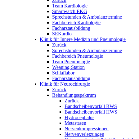
Zurück
Team Kardiologie
Smartwatch EKG
Sprechstunden & Ambulanztermine
Fachbereich Kardiologie
Facharztausbildung
SEKardio
Klinik für Innere Medizin und Pneumologie
Zurück
Sprechstunden & Ambulanztermine
Fachbereich Pneumologie
Team Pneumologie
Weaning-Station
Schlaflabor
Facharztausbildung
Klinik für Neurochirurgie
Zurück
Behandlungsspektrum
Zurück
Bandscheibenvorfall BWS
Bandscheibenvorfall HWS
Hydrocephalus
Metastasen
Nervenkompressionen
Nervenverletzungen