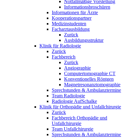
Notfallmäßige Vorstellung
Informationsbroschüren
Informationen für Ärzte
Kooperationspartner
Medizinstudenten
Facharztausbildung
Zurück
Ausbildungsstruktur
Klinik für Radiologie
Zurück
Fachbereich
Zurück
Angiographie
Computertomographie CT
Konventionelles Röntgen
Magnetresonanztomographie
Sprechstunden & Ambulanztermine
Team Radiologie
Radiologie AufSchalke
Klinik für Orthopädie und Unfallchirurgie
Zurück
Fachbereich Orthopädie und
Unfallchirurgie
Team Unfallchirurgie
Sprechstunden & Ambulanztermine