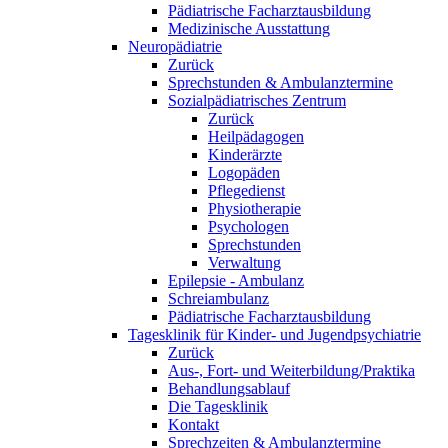
Pädiatrische Facharztausbildung
Medizinische Ausstattung
Neuropädiatrie
Zurück
Sprechstunden & Ambulanztermine
Sozialpädiatrisches Zentrum
Zurück
Heilpädagogen
Kinderärzte
Logopäden
Pflegedienst
Physiotherapie
Psychologen
Sprechstunden
Verwaltung
Epilepsie - Ambulanz
Schreiambulanz
Pädiatrische Facharztausbildung
Tagesklinik für Kinder- und Jugendpsychiatrie
Zurück
Aus-, Fort- und Weiterbildung/Praktika
Behandlungsablauf
Die Tagesklinik
Kontakt
Sprechzeiten & Ambulanztermine