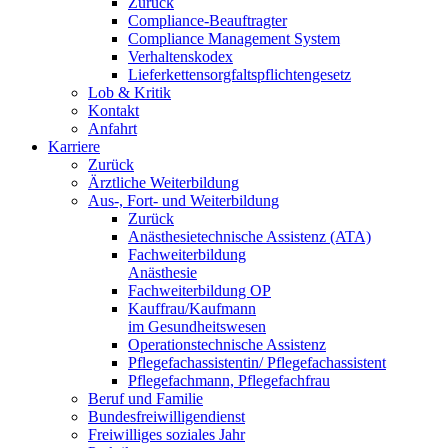
Zurück
Compliance-Beauftragter
Compliance Management System
Verhaltenskodex
Lieferkettensorgfaltspflichtengesetz
Lob & Kritik
Kontakt
Anfahrt
Karriere
Zurück
Ärztliche Weiterbildung
Aus-, Fort- und Weiterbildung
Zurück
Anästhesietechnische Assistenz (ATA)
Fachweiterbildung
Anästhesie
Fachweiterbildung OP
Kauffrau/Kaufmann
im Gesundheitswesen
Operationstechnische Assistenz
Pflegefachassistentin/ Pflegefachassistent
Pflegefachmann, Pflegefachfrau
Beruf und Familie
Bundesfreiwilligendienst
Freiwilliges soziales Jahr