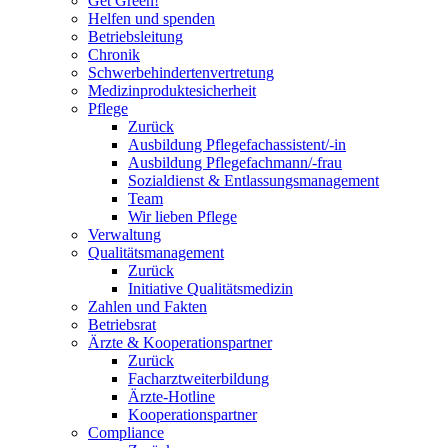
Get Green!
Helfen und spenden
Betriebsleitung
Chronik
Schwerbehindertenvertretung
Medizinproduktesicherheit
Pflege
Zurück
Ausbildung Pflegefachassistent/-in
Ausbildung Pflegefachmann/-frau
Sozialdienst & Entlassungsmanagement
Team
Wir lieben Pflege
Verwaltung
Qualitätsmanagement
Zurück
Initiative Qualitätsmedizin
Zahlen und Fakten
Betriebsrat
Ärzte & Kooperationspartner
Zurück
Facharztweiterbildung
Ärzte-Hotline
Kooperationspartner
Compliance