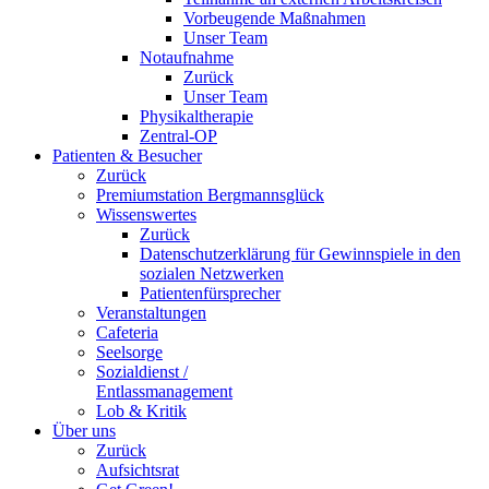
Vorbeugende Maßnahmen
Unser Team
Notaufnahme
Zurück
Unser Team
Physikaltherapie
Zentral-OP
Patienten & Besucher
Zurück
Premiumstation Bergmannsglück
Wissenswertes
Zurück
Datenschutzerklärung für Gewinnspiele in den
sozialen Netzwerken
Patientenfürsprecher
Veranstaltungen
Cafeteria
Seelsorge
Sozialdienst /
Entlassmanagement
Lob & Kritik
Über uns
Zurück
Aufsichtsrat