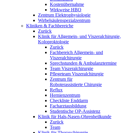
Kostenübernahme
Wirkweise HBO
Zentrum Elektrophysiologie
Wirbelsäulenspezialzentrum
Kliniken & Fachbereiche
Zurück
Klinik für Allgemein- und Viszeralchirurgie,
Koloproktologie
Zurück
Fachbereich Allgemein- und
Viszeralchirurgie
Sprechstunden & Ambulanztermine
Team Viszeralchirurgie
Pflegeteam Viszeralchirurgie
Zentrum für
Roboterassistierte Chirurgie
Reflux
Hernienzentrum
Checkliste Enddarm
Facharztausbildung
Studentische OP-Assistenz
Klinik für Hals-Nasen-Ohrenheilkunde
Zurück
Team
Klinik für Thoraxchirurgie