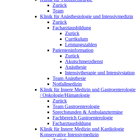
Zurück
Team
Klinik für Anästhesiologie und Intensivmedizin
Zurück
Facharztausbildung
Zurück
Currikulum
Leistungszahlen
Patienteninformation
Zurück
Akutschmerzdienst
Anästhesie
Intensivtherapie und Intensivstation
Team Anästhesie
Notfallmedizin
Klinik für Innere Medizin und Gastroenterologie
/ Onkologie/Hämatologie
Zurück
Team Gastroenterologie
Sprechstunden & Ambulanztermine
Fachbereich Gastroenterologie
Facharztausbildung
Klinik für Innere Medizin und Kardiologie
Konservative Intensivmedizin