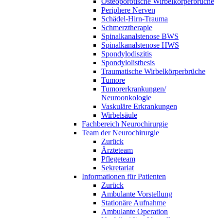
Osteoporotische Wirbelkörperbrüche
Periphere Nerven
Schädel-Hirn-Trauma
Schmerztherapie
Spinalkanalstenose BWS
Spinalkanalstenose HWS
Spondylodiszitis
Spondylolisthesis
Traumatische Wirbelkörperbrüche
Tumore
Tumorerkrankungen/
Neuroonkologie
Vaskuläre Erkrankungen
Wirbelsäule
Fachbereich Neurochirurgie
Team der Neurochirurgie
Zurück
Ärzteteam
Pflegeteam
Sekretariat
Informationen für Patienten
Zurück
Ambulante Vorstellung
Stationäre Aufnahme
Ambulante Operation