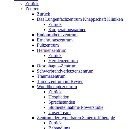
Zurück
Zentren
Zurück
Das Lungenfachzentrum Knappschaft Kliniken
Zurück
Kooperationspartner
Endoprothetikzentrum
Ernährungszentrum
Fußzentrum
Hernienzentrum
Zurück
Hernienzentrum
Oesophagus-Zentrum
Schwerbrandverletztenzentrum
Traumazentrum
Tumorzentrum im Revier
Wundtherapiezentrum
Zurück
Hospitation
Sprechstunden
Studienteilnahme Powerstudie
Unser Team
Zentrum der hyperbaren Sauerstofftherapie
Zurück
Behandlung