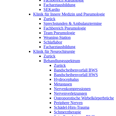
Fachbereich Kardiologie
Facharztausbildung
SEKardio
Klinik für Innere Medizin und Pneumologie
Zurück
Sprechstunden & Ambulanztermine
Fachbereich Pneumologie
Team Pneumologie
Weaning-Station
Schlaflabor
Facharztausbildung
Klinik für Neurochirurgie
Zurück
Behandlungsspektrum
Zurück
Bandscheibenvorfall BWS
Bandscheibenvorfall HWS
Hydrocephalus
Metastasen
Nervenkompressionen
Nervenverletzungen
Osteoporotische Wirbelkörperbrüche
Periphere Nerven
Schädel-Hirn-Trauma
Schmerztherapie