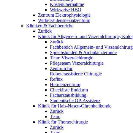
Kostenübernahme
Wirkweise HBO
Zentrum Elektrophysiologie
Wirbelsäulenspezialzentrum
Kliniken & Fachbereiche
Zurück
Klinik für Allgemein- und Viszeralchirurgie, Kolo
Zurück
Fachbereich Allgemein- und Viszeralchirurg
Sprechstunden & Ambulanztermine
Team Viszeralchirurgie
Pflegeteam Viszeralchirurgie
Zentrum für
Roboterassistierte Chirurgie
Reflux
Hernienzentrum
Checkliste Enddarm
Facharztausbildung
Studentische OP-Assistenz
Klinik für Hals-Nasen-Ohrenheilkunde
Zurück
Team
Klinik für Thoraxchirurgie
Zurück
Team