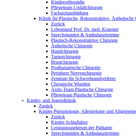
Kinderorthopädie
Pflegeteam Unfallchirurgie
Facharztausbildung
Klinik für Plastische, Rekonstruktive, Ästhetisch
Zurück
Lebenslauf Prof. Dr. med. Kraemer
Sprechstunden & Ambulanztermine
Plastisch-Rekonstruktive Chirurgie
Ästhetische Chirurgie
Handchirurgie
Tumorchirurgie
Brustchirurgie
Postbariatrische Chirurgie
Periphere Nervenchirurgie
Zentrum für Schwerbrandverletze
Chronische Wunden
Ärzte-Team Plastische Chirurgie
Pflegeteam Plastische Chirurgie
Kinder- und Jugendklinik
Zurück
Kinder-Pneumologie, Allergologie und Allgemeine
Zurück
Kinder-Schlaflabor
Leistungsspektrum der Pädiatrie
Sprechstunden & Ambulanztermine