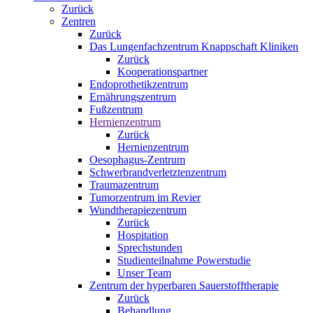
Zurück
Zentren
Zurück
Das Lungenfachzentrum Knappschaft Kliniken
Zurück
Kooperationspartner
Endoprothetikzentrum
Ernährungszentrum
Fußzentrum
Hernienzentrum
Zurück
Hernienzentrum
Oesophagus-Zentrum
Schwerbrandverletztenzentrum
Traumazentrum
Tumorzentrum im Revier
Wundtherapiezentrum
Zurück
Hospitation
Sprechstunden
Studienteilnahme Powerstudie
Unser Team
Zentrum der hyperbaren Sauerstofftherapie
Zurück
Behandlung