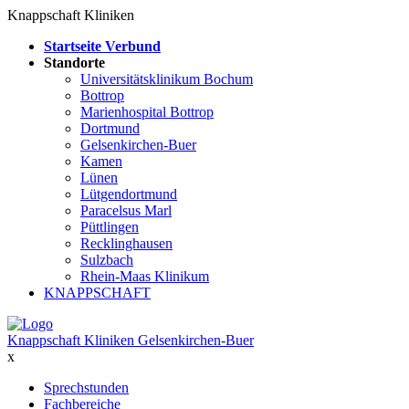
Knappschaft Kliniken
Startseite Verbund
Standorte
Universitätsklinikum Bochum
Bottrop
Marienhospital Bottrop
Dortmund
Gelsenkirchen-Buer
Kamen
Lünen
Lütgendortmund
Paracelsus Marl
Püttlingen
Recklinghausen
Sulzbach
Rhein-Maas Klinikum
KNAPPSCHAFT
Knappschaft Kliniken Gelsenkirchen-Buer
x
Sprechstunden
Fachbereiche