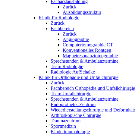
Facharztausbildung
Zurück
Ausbildungsstruktur
Klinik für Radiologie
Zurück
Fachbereich
Zurück
Angiographie
Computertomographie CT
Konventionelles Röntgen
Magnetresonanztomographie
Sprechstunden & Ambulanztermine
Team Radiologie
Radiologie AufSchalke
Klinik für Orthopädie und Unfallchirurgie
Zurück
Fachbereich Orthopädie und Unfallchirurgie
Team Unfallchirurgie
Sprechstunden & Ambulanztermine
Endoprothetik-Zentrum
Wiederherstellungschirurgie und Deformität
Arthroskopische Chirurgie
Traumazentrum
Sportmedizin
Kindertraumatologie