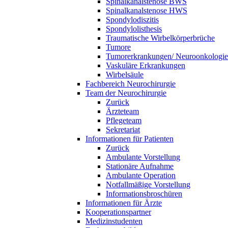
Spinalkanalstenose BWS
Spinalkanalstenose HWS
Spondylodiszitis
Spondylolisthesis
Traumatische Wirbelkörperbrüche
Tumore
Tumorerkrankungen/ Neuroonkologie
Vaskuläre Erkrankungen
Wirbelsäule
Fachbereich Neurochirurgie
Team der Neurochirurgie
Zurück
Ärzteteam
Pflegeteam
Sekretariat
Informationen für Patienten
Zurück
Ambulante Vorstellung
Stationäre Aufnahme
Ambulante Operation
Notfallmäßige Vorstellung
Informationsbroschüren
Informationen für Ärzte
Kooperationspartner
Medizinstudenten