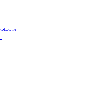
proktologie
ie