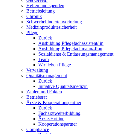
Get Green!
Helfen und spenden
Betriebsleitung
Chronik
Schwerbehindertenvertretung
Medizinproduktesicherheit
Pflege
Zurück
Ausbildung Pflegefachassistent/-in
Ausbildung Pflegefachmann/-frau
Sozialdienst & Entlassungsmanagement
Team
Wir lieben Pflege
Verwaltung
Qualitätsmanagement
Zurück
Initiative Qualitätsmedizin
Zahlen und Fakten
Betriebsrat
Ärzte & Kooperationspartner
Zurück
Facharztweiterbildung
Ärzte-Hotline
Kooperationspartner
Compliance