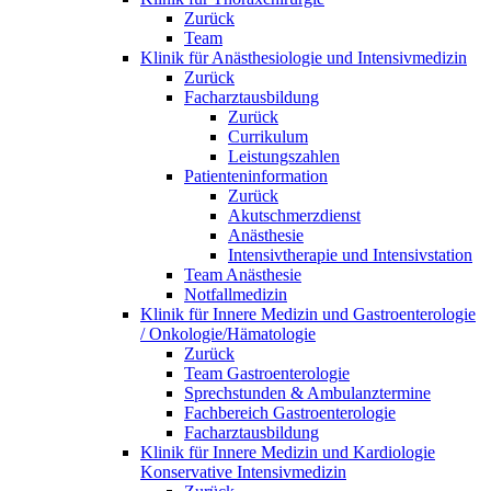
Zurück
Team
Klinik für Anästhesiologie und Intensivmedizin
Zurück
Facharztausbildung
Zurück
Currikulum
Leistungszahlen
Patienteninformation
Zurück
Akutschmerzdienst
Anästhesie
Intensivtherapie und Intensivstation
Team Anästhesie
Notfallmedizin
Klinik für Innere Medizin und Gastroenterologie
/ Onkologie/Hämatologie
Zurück
Team Gastroenterologie
Sprechstunden & Ambulanztermine
Fachbereich Gastroenterologie
Facharztausbildung
Klinik für Innere Medizin und Kardiologie
Konservative Intensivmedizin