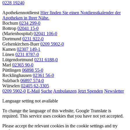
0228 19240
Apothekennotdienst
Hier finden Sie einen Notdienstkalender der
Apotheken in Ihrer Nähe.
Bochum
0234 299-0
Bottrop
02041 15-0
(Marienhospital)
02041 106-0
Dortmund
0231 922-0
Gelsenkirchen-Buer
0209 5902-0
Kamen
02307 149-1
Lünen
0231 8787-0
Lütgendortmund
0231 6188-0
Marl
02365 90-0
Püttlingen
06898 55-0
Recklinghausen
02361 56-0
Sulzbach
06897 574-0
Würselen
02405 62-3305
0209 5902-0
E-Mail
Suche
Ambulanzen
Jetzt Spenden
Newsletter
Language setting not available
To change the language of this website, Google Translate is
required. This service uses cookies that you have not yet accepted.
Please accept the relevant cookies in the cookie settings and try