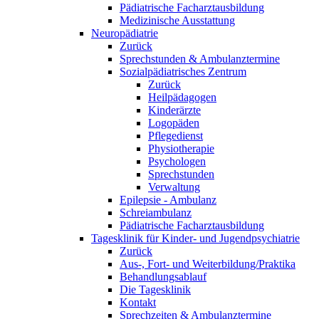
Pädiatrische Facharztausbildung
Medizinische Ausstattung
Neuropädiatrie
Zurück
Sprechstunden & Ambulanztermine
Sozialpädiatrisches Zentrum
Zurück
Heilpädagogen
Kinderärzte
Logopäden
Pflegedienst
Physiotherapie
Psychologen
Sprechstunden
Verwaltung
Epilepsie - Ambulanz
Schreiambulanz
Pädiatrische Facharztausbildung
Tagesklinik für Kinder- und Jugendpsychiatrie
Zurück
Aus-, Fort- und Weiterbildung/Praktika
Behandlungsablauf
Die Tagesklinik
Kontakt
Sprechzeiten & Ambulanztermine