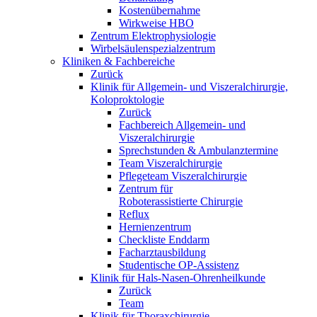
Kostenübernahme
Wirkweise HBO
Zentrum Elektrophysiologie
Wirbelsäulenspezialzentrum
Kliniken & Fachbereiche
Zurück
Klinik für Allgemein- und Viszeralchirurgie,
Koloproktologie
Zurück
Fachbereich Allgemein- und
Viszeralchirurgie
Sprechstunden & Ambulanztermine
Team Viszeralchirurgie
Pflegeteam Viszeralchirurgie
Zentrum für
Roboterassistierte Chirurgie
Reflux
Hernienzentrum
Checkliste Enddarm
Facharztausbildung
Studentische OP-Assistenz
Klinik für Hals-Nasen-Ohrenheilkunde
Zurück
Team
Klinik für Thoraxchirurgie