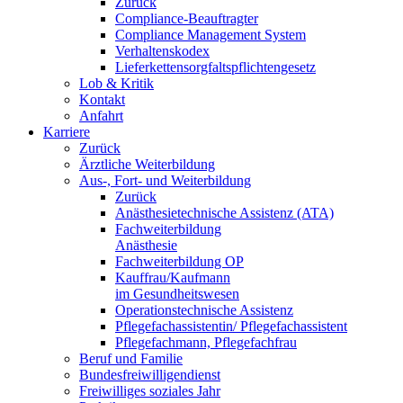
Zurück
Compliance-Beauftragter
Compliance Management System
Verhaltenskodex
Lieferkettensorgfaltspflichtengesetz
Lob & Kritik
Kontakt
Anfahrt
Karriere
Zurück
Ärztliche Weiterbildung
Aus-, Fort- und Weiterbildung
Zurück
Anästhesietechnische Assistenz (ATA)
Fachweiterbildung
Anästhesie
Fachweiterbildung OP
Kauffrau/Kaufmann
im Gesundheitswesen
Operationstechnische Assistenz
Pflegefachassistentin/ Pflegefachassistent
Pflegefachmann, Pflegefachfrau
Beruf und Familie
Bundesfreiwilligendienst
Freiwilliges soziales Jahr