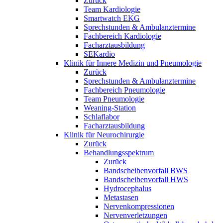
Zurück
Team Kardiologie
Smartwatch EKG
Sprechstunden & Ambulanztermine
Fachbereich Kardiologie
Facharztausbildung
SEKardio
Klinik für Innere Medizin und Pneumologie
Zurück
Sprechstunden & Ambulanztermine
Fachbereich Pneumologie
Team Pneumologie
Weaning-Station
Schlaflabor
Facharztausbildung
Klinik für Neurochirurgie
Zurück
Behandlungsspektrum
Zurück
Bandscheibenvorfall BWS
Bandscheibenvorfall HWS
Hydrocephalus
Metastasen
Nervenkompressionen
Nervenverletzungen