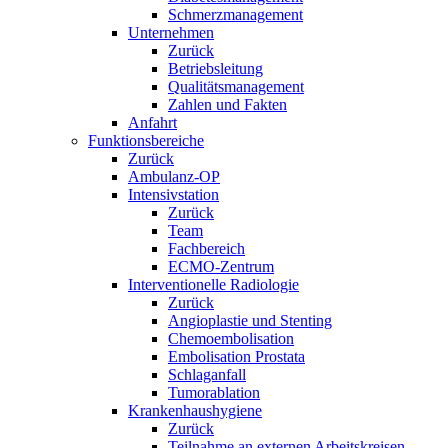
Schmerzmanagement
Unternehmen
Zurück
Betriebsleitung
Qualitätsmanagement
Zahlen und Fakten
Anfahrt
Funktionsbereiche
Zurück
Ambulanz-OP
Intensivstation
Zurück
Team
Fachbereich
ECMO-Zentrum
Interventionelle Radiologie
Zurück
Angioplastie und Stenting
Chemoembolisation
Embolisation Prostata
Schlaganfall
Tumorablation
Krankenhaushygiene
Zurück
Teilnahme an externen Arbeitskreisen