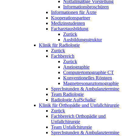
Notfallmäßige Vorstellung
Informationsbroschüren
Informationen für Ärzte
Kooperationspartner
Medizinstudenten
Facharztausbildung
Zurück
Ausbildungsstruktur
Klinik für Radiologie
Zurück
Fachbereich
Zurück
Angiographie
Computertomographie CT
Konventionelles Röntgen
Magnetresonanztomographie
Sprechstunden & Ambulanztermine
Team Radiologie
Radiologie AufSchalke
Klinik für Orthopädie und Unfallchirurgie
Zurück
Fachbereich Orthopädie und
Unfallchirurgie
Team Unfallchirurgie
Sprechstunden & Ambulanztermine