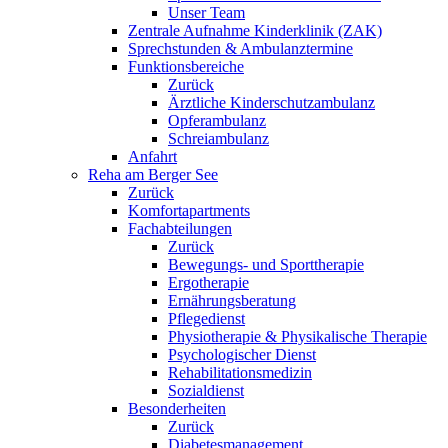
Unser Team
Zentrale Aufnahme Kinderklinik (ZAK)
Sprechstunden & Ambulanztermine
Funktionsbereiche
Zurück
Ärztliche Kinderschutzambulanz
Opferambulanz
Schreiambulanz
Anfahrt
Reha am Berger See
Zurück
Komfortapartments
Fachabteilungen
Zurück
Bewegungs- und Sporttherapie
Ergotherapie
Ernährungsberatung
Pflegedienst
Physiotherapie & Physikalische Therapie
Psychologischer Dienst
Rehabilitationsmedizin
Sozialdienst
Besonderheiten
Zurück
Diabetesmanagement