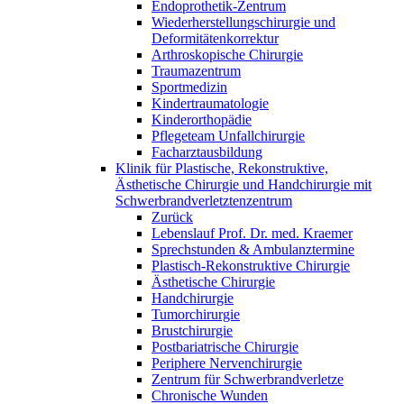
Endoprothetik-Zentrum
Wiederherstellungschirurgie und
Deformitätenkorrektur
Arthroskopische Chirurgie
Traumazentrum
Sportmedizin
Kindertraumatologie
Kinderorthopädie
Pflegeteam Unfallchirurgie
Facharztausbildung
Klinik für Plastische, Rekonstruktive,
Ästhetische Chirurgie und Handchirurgie mit
Schwerbrandverletztenzentrum
Zurück
Lebenslauf Prof. Dr. med. Kraemer
Sprechstunden & Ambulanztermine
Plastisch-Rekonstruktive Chirurgie
Ästhetische Chirurgie
Handchirurgie
Tumorchirurgie
Brustchirurgie
Postbariatrische Chirurgie
Periphere Nervenchirurgie
Zentrum für Schwerbrandverletze
Chronische Wunden