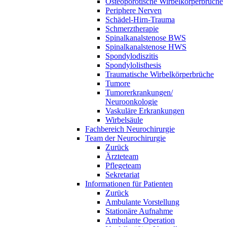
Osteoporotische Wirbelkörperbrüche
Periphere Nerven
Schädel-Hirn-Trauma
Schmerztherapie
Spinalkanalstenose BWS
Spinalkanalstenose HWS
Spondylodiszitis
Spondylolisthesis
Traumatische Wirbelkörperbrüche
Tumore
Tumorerkrankungen/
Neuroonkologie
Vaskuläre Erkrankungen
Wirbelsäule
Fachbereich Neurochirurgie
Team der Neurochirurgie
Zurück
Ärzteteam
Pflegeteam
Sekretariat
Informationen für Patienten
Zurück
Ambulante Vorstellung
Stationäre Aufnahme
Ambulante Operation