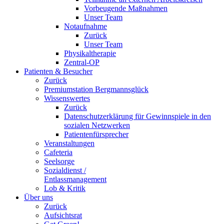
Vorbeugende Maßnahmen
Unser Team
Notaufnahme
Zurück
Unser Team
Physikaltherapie
Zentral-OP
Patienten & Besucher
Zurück
Premiumstation Bergmannsglück
Wissenswertes
Zurück
Datenschutzerklärung für Gewinnspiele in den
sozialen Netzwerken
Patientenfürsprecher
Veranstaltungen
Cafeteria
Seelsorge
Sozialdienst /
Entlassmanagement
Lob & Kritik
Über uns
Zurück
Aufsichtsrat