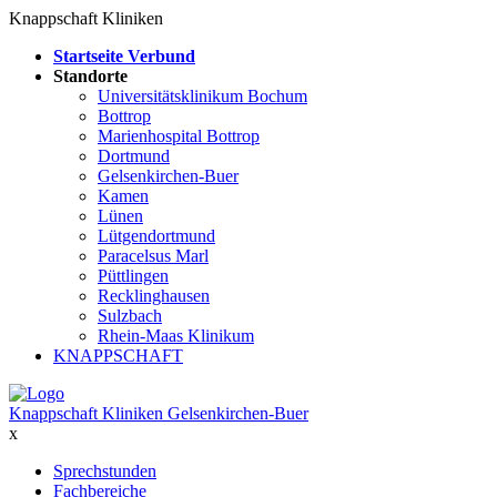
Knappschaft Kliniken
Startseite Verbund
Standorte
Universitätsklinikum Bochum
Bottrop
Marienhospital Bottrop
Dortmund
Gelsenkirchen-Buer
Kamen
Lünen
Lütgendortmund
Paracelsus Marl
Püttlingen
Recklinghausen
Sulzbach
Rhein-Maas Klinikum
KNAPPSCHAFT
Knappschaft Kliniken Gelsenkirchen-Buer
x
Sprechstunden
Fachbereiche