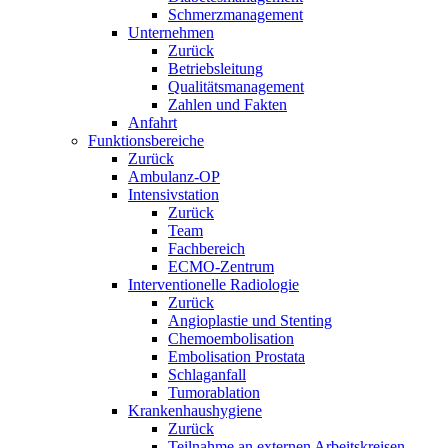
Schmerzmanagement
Unternehmen
Zurück
Betriebsleitung
Qualitätsmanagement
Zahlen und Fakten
Anfahrt
Funktionsbereiche
Zurück
Ambulanz-OP
Intensivstation
Zurück
Team
Fachbereich
ECMO-Zentrum
Interventionelle Radiologie
Zurück
Angioplastie und Stenting
Chemoembolisation
Embolisation Prostata
Schlaganfall
Tumorablation
Krankenhaushygiene
Zurück
Teilnahme an externen Arbeitskreisen