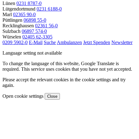
Lünen
0231 8787-0
Lütgendortmund
0231 6188-0
Marl
02365 90-0
Püttlingen
06898 55-0
Recklinghausen
02361 56-0
Sulzbach
06897 574-0
Würselen
02405 62-3305
0209 5902-0
E-Mail
Suche
Ambulanzen
Jetzt Spenden
Newsletter
Language setting not available
To change the language of this website, Google Translate is
required. This service uses cookies that you have not yet accepted.
Please accept the relevant cookies in the cookie settings and try
again.
Open cookie settings
Close