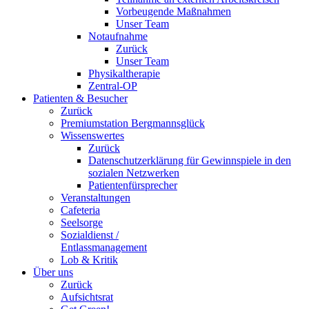
Vorbeugende Maßnahmen
Unser Team
Notaufnahme
Zurück
Unser Team
Physikaltherapie
Zentral-OP
Patienten & Besucher
Zurück
Premiumstation Bergmannsglück
Wissenswertes
Zurück
Datenschutzerklärung für Gewinnspiele in den
sozialen Netzwerken
Patientenfürsprecher
Veranstaltungen
Cafeteria
Seelsorge
Sozialdienst /
Entlassmanagement
Lob & Kritik
Über uns
Zurück
Aufsichtsrat