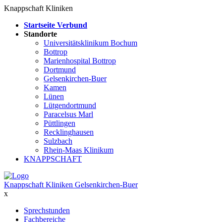
Knappschaft Kliniken
Startseite Verbund
Standorte
Universitätsklinikum Bochum
Bottrop
Marienhospital Bottrop
Dortmund
Gelsenkirchen-Buer
Kamen
Lünen
Lütgendortmund
Paracelsus Marl
Püttlingen
Recklinghausen
Sulzbach
Rhein-Maas Klinikum
KNAPPSCHAFT
Knappschaft Kliniken Gelsenkirchen-Buer
x
Sprechstunden
Fachbereiche