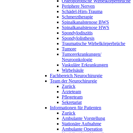
Osteoporotische Wirbelkörperbrüche
Periphere Nerven
Schädel-Hirn-Trauma
Schmerztherapie
Spinalkanalstenose BWS
Spinalkanalstenose HWS
Spondylodiszitis
Spondylolisthesis
Traumatische Wirbelkörperbrüche
Tumore
Tumorerkrankungen/
Neuroonkologie
Vaskuläre Erkrankungen
Wirbelsäule
Fachbereich Neurochirurgie
Team der Neurochirurgie
Zurück
Ärzteteam
Pflegeteam
Sekretariat
Informationen für Patienten
Zurück
Ambulante Vorstellung
Stationäre Aufnahme
Ambulante Operation