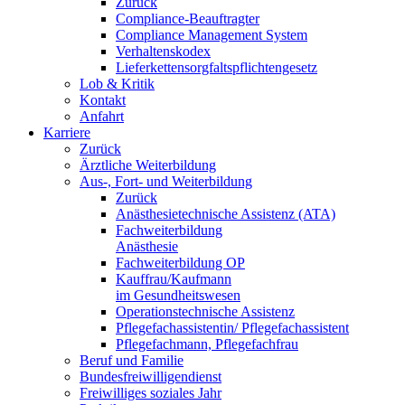
Zurück
Compliance-Beauftragter
Compliance Management System
Verhaltenskodex
Lieferkettensorgfaltspflichtengesetz
Lob & Kritik
Kontakt
Anfahrt
Karriere
Zurück
Ärztliche Weiterbildung
Aus-, Fort- und Weiterbildung
Zurück
Anästhesietechnische Assistenz (ATA)
Fachweiterbildung
Anästhesie
Fachweiterbildung OP
Kauffrau/Kaufmann
im Gesundheitswesen
Operationstechnische Assistenz
Pflegefachassistentin/ Pflegefachassistent
Pflegefachmann, Pflegefachfrau
Beruf und Familie
Bundesfreiwilligendienst
Freiwilliges soziales Jahr