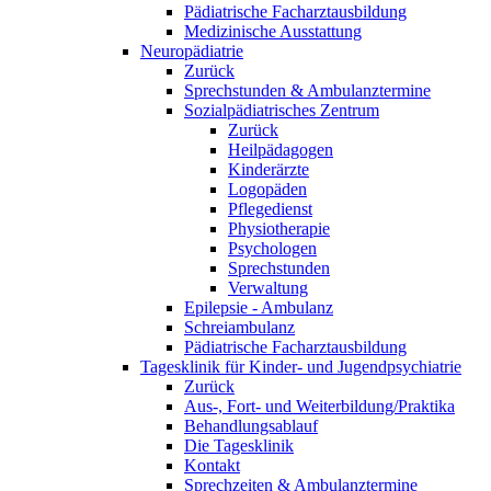
Pädiatrische Facharztausbildung
Medizinische Ausstattung
Neuropädiatrie
Zurück
Sprechstunden & Ambulanztermine
Sozialpädiatrisches Zentrum
Zurück
Heilpädagogen
Kinderärzte
Logopäden
Pflegedienst
Physiotherapie
Psychologen
Sprechstunden
Verwaltung
Epilepsie - Ambulanz
Schreiambulanz
Pädiatrische Facharztausbildung
Tagesklinik für Kinder- und Jugendpsychiatrie
Zurück
Aus-, Fort- und Weiterbildung/Praktika
Behandlungsablauf
Die Tagesklinik
Kontakt
Sprechzeiten & Ambulanztermine