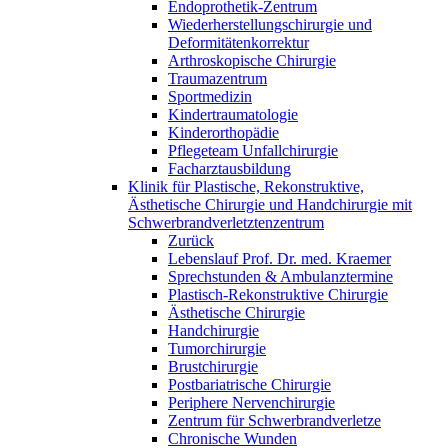
Endoprothetik-Zentrum
Wiederherstellungschirurgie und
Deformitätenkorrektur
Arthroskopische Chirurgie
Traumazentrum
Sportmedizin
Kindertraumatologie
Kinderorthopädie
Pflegeteam Unfallchirurgie
Facharztausbildung
Klinik für Plastische, Rekonstruktive,
Ästhetische Chirurgie und Handchirurgie mit
Schwerbrandverletztenzentrum
Zurück
Lebenslauf Prof. Dr. med. Kraemer
Sprechstunden & Ambulanztermine
Plastisch-Rekonstruktive Chirurgie
Ästhetische Chirurgie
Handchirurgie
Tumorchirurgie
Brustchirurgie
Postbariatrische Chirurgie
Periphere Nervenchirurgie
Zentrum für Schwerbrandverletze
Chronische Wunden