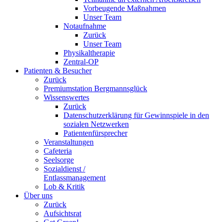
Vorbeugende Maßnahmen
Unser Team
Notaufnahme
Zurück
Unser Team
Physikaltherapie
Zentral-OP
Patienten & Besucher
Zurück
Premiumstation Bergmannsglück
Wissenswertes
Zurück
Datenschutzerklärung für Gewinnspiele in den
sozialen Netzwerken
Patientenfürsprecher
Veranstaltungen
Cafeteria
Seelsorge
Sozialdienst /
Entlassmanagement
Lob & Kritik
Über uns
Zurück
Aufsichtsrat