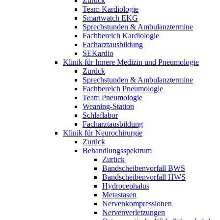
Zurück
Team Kardiologie
Smartwatch EKG
Sprechstunden & Ambulanztermine
Fachbereich Kardiologie
Facharztausbildung
SEKardio
Klinik für Innere Medizin und Pneumologie
Zurück
Sprechstunden & Ambulanztermine
Fachbereich Pneumologie
Team Pneumologie
Weaning-Station
Schlaflabor
Facharztausbildung
Klinik für Neurochirurgie
Zurück
Behandlungsspektrum
Zurück
Bandscheibenvorfall BWS
Bandscheibenvorfall HWS
Hydrocephalus
Metastasen
Nervenkompressionen
Nervenverletzungen