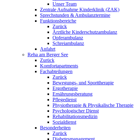
Unser Team
Zentrale Aufnahme Kinderklinik (ZAK)
Sprechstunden & Ambulanztermine
Funktionsbereiche
Zurück
Ärztliche Kinderschutzambulanz
Opferambulanz
Schreiambulanz
Anfahrt
Reha am Berger See
Zurück
Komfortapartments
Fachabteilungen
Zurück
Bewegungs- und Sporttherapie
Ergotherapie
Ernährungsberatung
Pflegedienst
Physiotherapie & Physikalische Therapie
Psychologischer Dienst
Rehabilitationsmedizin
Sozialdienst
Besonderheiten
Zurück
Diabetesmanagement