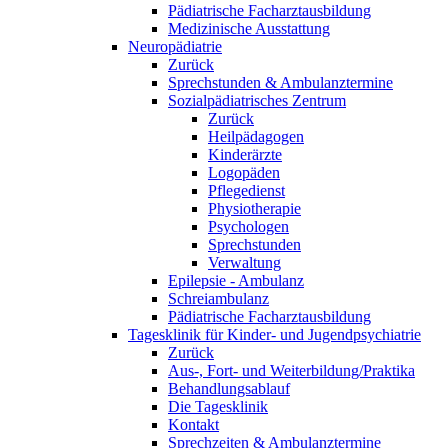
Pädiatrische Facharztausbildung
Medizinische Ausstattung
Neuropädiatrie
Zurück
Sprechstunden & Ambulanztermine
Sozialpädiatrisches Zentrum
Zurück
Heilpädagogen
Kinderärzte
Logopäden
Pflegedienst
Physiotherapie
Psychologen
Sprechstunden
Verwaltung
Epilepsie - Ambulanz
Schreiambulanz
Pädiatrische Facharztausbildung
Tagesklinik für Kinder- und Jugendpsychiatrie
Zurück
Aus-, Fort- und Weiterbildung/Praktika
Behandlungsablauf
Die Tagesklinik
Kontakt
Sprechzeiten & Ambulanztermine