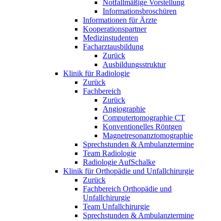
Notfallmäßige Vorstellung
Informationsbroschüren
Informationen für Ärzte
Kooperationspartner
Medizinstudenten
Facharztausbildung
Zurück
Ausbildungsstruktur
Klinik für Radiologie
Zurück
Fachbereich
Zurück
Angiographie
Computertomographie CT
Konventionelles Röntgen
Magnetresonanztomographie
Sprechstunden & Ambulanztermine
Team Radiologie
Radiologie AufSchalke
Klinik für Orthopädie und Unfallchirurgie
Zurück
Fachbereich Orthopädie und
Unfallchirurgie
Team Unfallchirurgie
Sprechstunden & Ambulanztermine