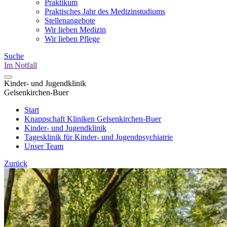
Praktikum
Praktisches Jahr des Medizinstudiums
Stellenangebote
Wir lieben Medizin
Wir lieben Pflege
Suche
Im Notfall
Kinder- und Jugendklinik
Gelsenkirchen-Buer
Start
Knappschaft Kliniken Gelsenkirchen-Buer
Kinder- und Jugendklinik
Tagesklinik für Kinder- und Jugendpsychiatrie
Unser Team
Zurück