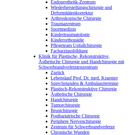
Endoprothetik-Zentrum
Wiederherstellungschirurgie und
Deformitätenkorrektur
Arthroskopische Chirurgie
Traumazentrum
Sportmedizin
Kindertraumatologie
Kinderorthopädie
Pflegeteam Unfallchirurgie
Facharztausbildung
Klinik für Plastische, Rekonstruktive,
Ästhetische Chirurgie und Handchirurgie mit
Schwerbrandverletztenzentrum
Zurück
Lebenslauf Prof. Dr. med. Kraemer
Sprechstunden & Ambulanztermine
Plastisch-Rekonstruktive Chirurgie
Ästhetische Chirurgie
Handchirurgie
Tumorchirurgie
Brustchirurgie
Postbariatrische Chirurgie
Periphere Nervenchirurgie
Zentrum für Schwerbrandverletze
Chronische Wunden