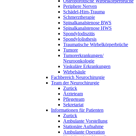
Osteoporotische Wirbelkörperbrüche
Periphere Nerven
Schädel-Hirn-Trauma
Schmerztherapie
Spinalkanalstenose BWS
Spinalkanalstenose HWS
Spondylodiszitis
Spondylolisthesis
Traumatische Wirbelkörperbrüche
Tumore
Tumorerkrankungen/
Neuroonkologie
Vaskuläre Erkrankungen
Wirbelsäule
Fachbereich Neurochirurgie
Team der Neurochirurgie
Zurück
Ärzteteam
Pflegeteam
Sekretariat
Informationen für Patienten
Zurück
Ambulante Vorstellung
Stationäre Aufnahme
Ambulante Operation