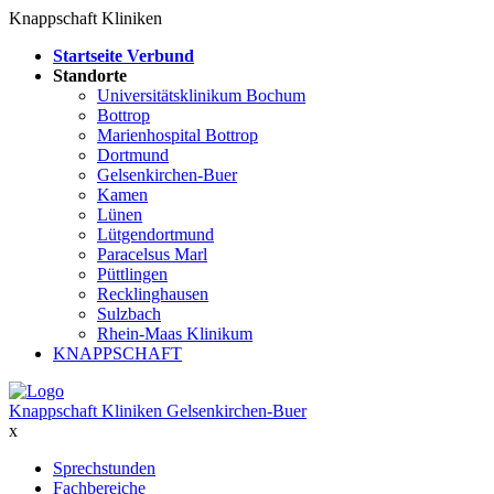
Knappschaft Kliniken
Startseite Verbund
Standorte
Universitätsklinikum Bochum
Bottrop
Marienhospital Bottrop
Dortmund
Gelsenkirchen-Buer
Kamen
Lünen
Lütgendortmund
Paracelsus Marl
Püttlingen
Recklinghausen
Sulzbach
Rhein-Maas Klinikum
KNAPPSCHAFT
Knappschaft Kliniken Gelsenkirchen-Buer
x
Sprechstunden
Fachbereiche