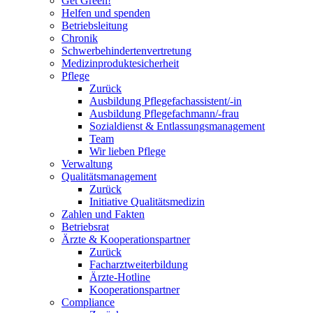
Get Green!
Helfen und spenden
Betriebsleitung
Chronik
Schwerbehindertenvertretung
Medizinproduktesicherheit
Pflege
Zurück
Ausbildung Pflegefachassistent/-in
Ausbildung Pflegefachmann/-frau
Sozialdienst & Entlassungsmanagement
Team
Wir lieben Pflege
Verwaltung
Qualitätsmanagement
Zurück
Initiative Qualitätsmedizin
Zahlen und Fakten
Betriebsrat
Ärzte & Kooperationspartner
Zurück
Facharztweiterbildung
Ärzte-Hotline
Kooperationspartner
Compliance