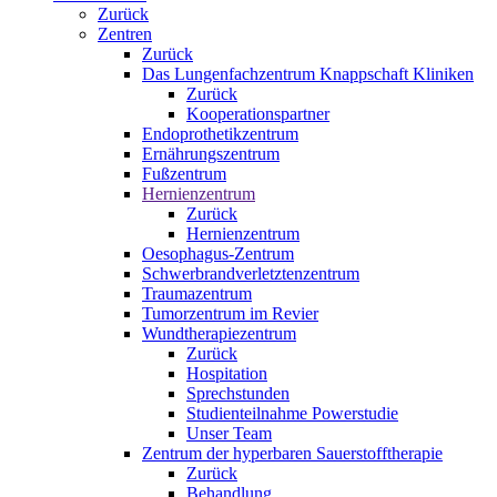
Zurück
Zentren
Zurück
Das Lungenfachzentrum Knappschaft Kliniken
Zurück
Kooperationspartner
Endoprothetikzentrum
Ernährungszentrum
Fußzentrum
Hernienzentrum
Zurück
Hernienzentrum
Oesophagus-Zentrum
Schwerbrandverletztenzentrum
Traumazentrum
Tumorzentrum im Revier
Wundtherapiezentrum
Zurück
Hospitation
Sprechstunden
Studienteilnahme Powerstudie
Unser Team
Zentrum der hyperbaren Sauerstofftherapie
Zurück
Behandlung