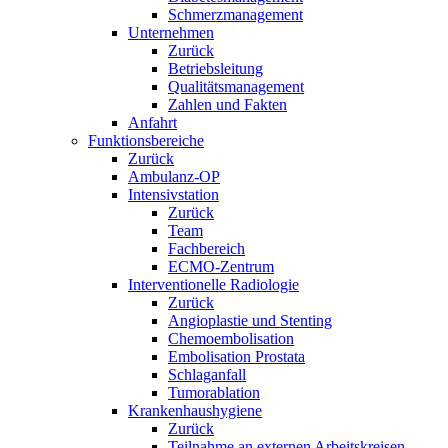
Schmerzmanagement
Unternehmen
Zurück
Betriebsleitung
Qualitätsmanagement
Zahlen und Fakten
Anfahrt
Funktionsbereiche
Zurück
Ambulanz-OP
Intensivstation
Zurück
Team
Fachbereich
ECMO-Zentrum
Interventionelle Radiologie
Zurück
Angioplastie und Stenting
Chemoembolisation
Embolisation Prostata
Schlaganfall
Tumorablation
Krankenhaushygiene
Zurück
Teilnahme an externen Arbeitskreisen