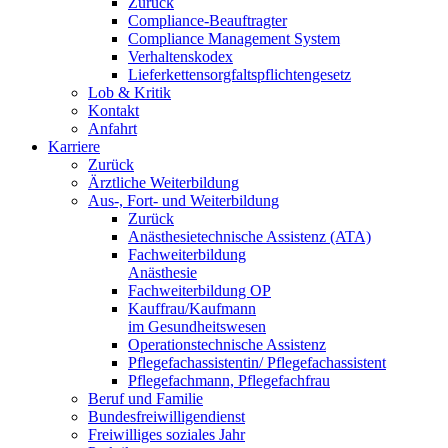
Zurück
Compliance-Beauftragter
Compliance Management System
Verhaltenskodex
Lieferkettensorgfaltspflichtengesetz
Lob & Kritik
Kontakt
Anfahrt
Karriere
Zurück
Ärztliche Weiterbildung
Aus-, Fort- und Weiterbildung
Zurück
Anästhesietechnische Assistenz (ATA)
Fachweiterbildung
Anästhesie
Fachweiterbildung OP
Kauffrau/Kaufmann
im Gesundheitswesen
Operationstechnische Assistenz
Pflegefachassistentin/ Pflegefachassistent
Pflegefachmann, Pflegefachfrau
Beruf und Familie
Bundesfreiwilligendienst
Freiwilliges soziales Jahr