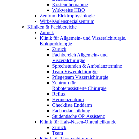
Kostenübernahme
Wirkweise HBO
Zentrum Elektrophysiologie
Wirbelsäulenspezialzentrum
Kliniken & Fachbereiche
Zurück
Klinik für Allgemein- und Viszeralchirurgie,
Koloproktologie
Zurück
Fachbereich Allgemein- und
Viszeralchirurgie
Sprechstunden & Ambulanztermine
Team Viszeralchirurgie
Pflegeteam Viszeralchirurgie
Zentrum für
Roboterassistierte Chirurgie
Reflux
Hernienzentrum
Checkliste Enddarm
Facharztausbildung
Studentische OP-Assistenz
Klinik für Hals-Nasen-Ohrenheilkunde
Zurück
Team
Klinik für Thoraxchirurgie