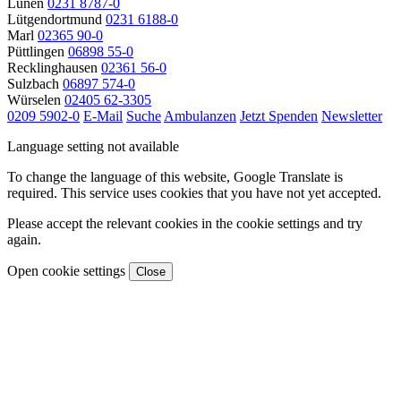
Lünen
0231 8787-0
Lütgendortmund
0231 6188-0
Marl
02365 90-0
Püttlingen
06898 55-0
Recklinghausen
02361 56-0
Sulzbach
06897 574-0
Würselen
02405 62-3305
0209 5902-0
E-Mail
Suche
Ambulanzen
Jetzt Spenden
Newsletter
Language setting not available
To change the language of this website, Google Translate is
required. This service uses cookies that you have not yet accepted.
Please accept the relevant cookies in the cookie settings and try
again.
Open cookie settings
Close