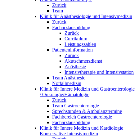
Zurück
Team
Klinik für Anästhesiologie und Intensivmedizin
Zurück
Facharztausbildung
Zurück
Currikulum
Leistungszahlen
Patienteninformation
Zurück
Akutschmerzdienst
Anästhesie
Intensivtherapie und Intensivstation
Team Anästhesie
Notfallmedizin
Klinik für Innere Medizin und Gastroenterologie
/ Onkologie/Hämatologie
Zurück
Team Gastroenterologie
Sprechstunden & Ambulanztermine
Fachbereich Gastroenterologie
Facharztausbildung
Klinik für Innere Medizin und Kardiologie
Konservative Intensivmedizin