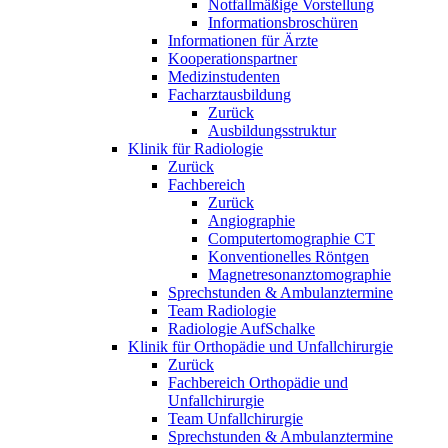
Notfallmäßige Vorstellung
Informationsbroschüren
Informationen für Ärzte
Kooperationspartner
Medizinstudenten
Facharztausbildung
Zurück
Ausbildungsstruktur
Klinik für Radiologie
Zurück
Fachbereich
Zurück
Angiographie
Computertomographie CT
Konventionelles Röntgen
Magnetresonanztomographie
Sprechstunden & Ambulanztermine
Team Radiologie
Radiologie AufSchalke
Klinik für Orthopädie und Unfallchirurgie
Zurück
Fachbereich Orthopädie und
Unfallchirurgie
Team Unfallchirurgie
Sprechstunden & Ambulanztermine