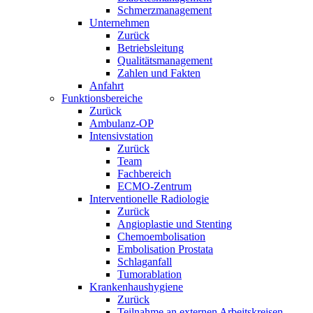
Schmerzmanagement
Unternehmen
Zurück
Betriebsleitung
Qualitätsmanagement
Zahlen und Fakten
Anfahrt
Funktionsbereiche
Zurück
Ambulanz-OP
Intensivstation
Zurück
Team
Fachbereich
ECMO-Zentrum
Interventionelle Radiologie
Zurück
Angioplastie und Stenting
Chemoembolisation
Embolisation Prostata
Schlaganfall
Tumorablation
Krankenhaushygiene
Zurück
Teilnahme an externen Arbeitskreisen