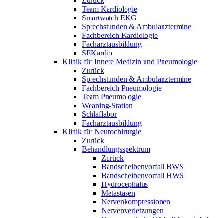
Zurück
Team Kardiologie
Smartwatch EKG
Sprechstunden & Ambulanztermine
Fachbereich Kardiologie
Facharztausbildung
SEKardio
Klinik für Innere Medizin und Pneumologie
Zurück
Sprechstunden & Ambulanztermine
Fachbereich Pneumologie
Team Pneumologie
Weaning-Station
Schlaflabor
Facharztausbildung
Klinik für Neurochirurgie
Zurück
Behandlungsspektrum
Zurück
Bandscheibenvorfall BWS
Bandscheibenvorfall HWS
Hydrocephalus
Metastasen
Nervenkompressionen
Nervenverletzungen