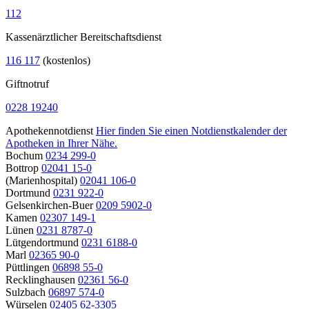
112
Kassenärztlicher Bereitschaftsdienst
116 117
(kostenlos)
Giftnotruf
0228 19240
Apothekennotdienst
Hier finden Sie einen Notdienstkalender der
Apotheken in Ihrer Nähe.
Bochum
0234 299-0
Bottrop
02041 15-0
(Marienhospital)
02041 106-0
Dortmund
0231 922-0
Gelsenkirchen-Buer
0209 5902-0
Kamen
02307 149-1
Lünen
0231 8787-0
Lütgendortmund
0231 6188-0
Marl
02365 90-0
Püttlingen
06898 55-0
Recklinghausen
02361 56-0
Sulzbach
06897 574-0
Würselen
02405 62-3305