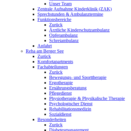
Unser Team
Zentrale Aufnahme Kinderklinik (ZAK)
Sprechstunden & Ambulanztermine
Funktionsbereiche
Zurück
Ärztliche Kinderschutzambulanz
Opferambulanz
Schreiambulanz
Anfahrt
Reha am Berger See
Zurück
Komfortapartments
Fachabteilungen
Zurück
Bewegungs- und Sporttherapie
Ergotherapie
Ernährungsberatung
Pflegedienst
Physiotherapie & Physikalische Therapie
Psychologischer Dienst
Rehabilitationsmedizin
Sozialdienst
Besonderheiten
Zurück
Diabetesmanagement