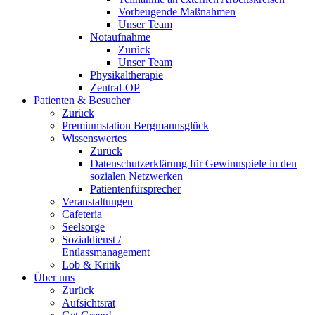
Vorbeugende Maßnahmen
Unser Team
Notaufnahme
Zurück
Unser Team
Physikaltherapie
Zentral-OP
Patienten & Besucher
Zurück
Premiumstation Bergmannsglück
Wissenswertes
Zurück
Datenschutzerklärung für Gewinnspiele in den
sozialen Netzwerken
Patientenfürsprecher
Veranstaltungen
Cafeteria
Seelsorge
Sozialdienst /
Entlassmanagement
Lob & Kritik
Über uns
Zurück
Aufsichtsrat