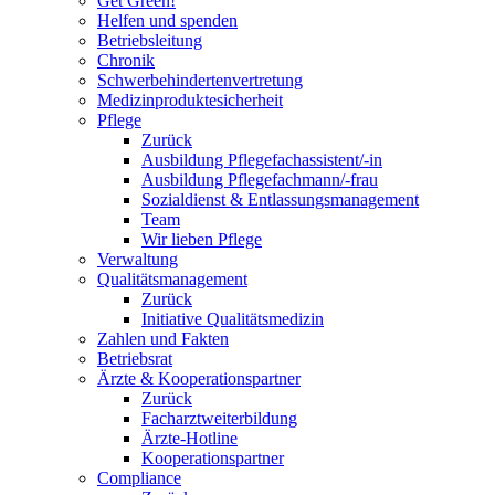
Get Green!
Helfen und spenden
Betriebsleitung
Chronik
Schwerbehindertenvertretung
Medizinproduktesicherheit
Pflege
Zurück
Ausbildung Pflegefachassistent/-in
Ausbildung Pflegefachmann/-frau
Sozialdienst & Entlassungsmanagement
Team
Wir lieben Pflege
Verwaltung
Qualitätsmanagement
Zurück
Initiative Qualitätsmedizin
Zahlen und Fakten
Betriebsrat
Ärzte & Kooperationspartner
Zurück
Facharztweiterbildung
Ärzte-Hotline
Kooperationspartner
Compliance