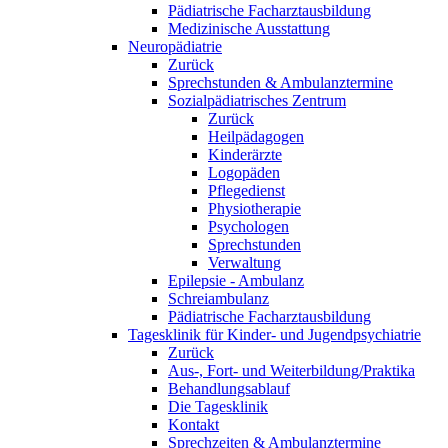
Pädiatrische Facharztausbildung
Medizinische Ausstattung
Neuropädiatrie
Zurück
Sprechstunden & Ambulanztermine
Sozialpädiatrisches Zentrum
Zurück
Heilpädagogen
Kinderärzte
Logopäden
Pflegedienst
Physiotherapie
Psychologen
Sprechstunden
Verwaltung
Epilepsie - Ambulanz
Schreiambulanz
Pädiatrische Facharztausbildung
Tagesklinik für Kinder- und Jugendpsychiatrie
Zurück
Aus-, Fort- und Weiterbildung/Praktika
Behandlungsablauf
Die Tagesklinik
Kontakt
Sprechzeiten & Ambulanztermine