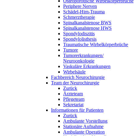
Osteoporotische Wirbelkörperbrüche
Periphere Nerven
Schädel-Hirn-Trauma
Schmerztherapie
Spinalkanalstenose BWS
Spinalkanalstenose HWS
Spondylodiszitis
Spondylolisthesis
Traumatische Wirbelkörperbrüche
Tumore
Tumorerkrankungen/
Neuroonkologie
Vaskuläre Erkrankungen
Wirbelsäule
Fachbereich Neurochirurgie
Team der Neurochirurgie
Zurück
Ärzteteam
Pflegeteam
Sekretariat
Informationen für Patienten
Zurück
Ambulante Vorstellung
Stationäre Aufnahme
Ambulante Operation