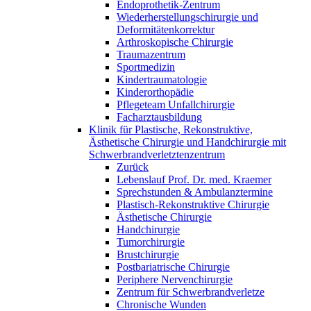
Endoprothetik-Zentrum
Wiederherstellungschirurgie und
Deformitätenkorrektur
Arthroskopische Chirurgie
Traumazentrum
Sportmedizin
Kindertraumatologie
Kinderorthopädie
Pflegeteam Unfallchirurgie
Facharztausbildung
Klinik für Plastische, Rekonstruktive,
Ästhetische Chirurgie und Handchirurgie mit
Schwerbrandverletztenzentrum
Zurück
Lebenslauf Prof. Dr. med. Kraemer
Sprechstunden & Ambulanztermine
Plastisch-Rekonstruktive Chirurgie
Ästhetische Chirurgie
Handchirurgie
Tumorchirurgie
Brustchirurgie
Postbariatrische Chirurgie
Periphere Nervenchirurgie
Zentrum für Schwerbrandverletze
Chronische Wunden