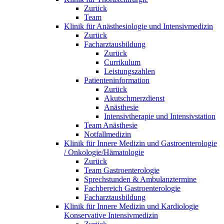
Zurück
Team
Klinik für Anästhesiologie und Intensivmedizin
Zurück
Facharztausbildung
Zurück
Currikulum
Leistungszahlen
Patienteninformation
Zurück
Akutschmerzdienst
Anästhesie
Intensivtherapie und Intensivstation
Team Anästhesie
Notfallmedizin
Klinik für Innere Medizin und Gastroenterologie
/ Onkologie/Hämatologie
Zurück
Team Gastroenterologie
Sprechstunden & Ambulanztermine
Fachbereich Gastroenterologie
Facharztausbildung
Klinik für Innere Medizin und Kardiologie
Konservative Intensivmedizin