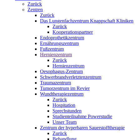
Zurück
Zentren
Zurück
Das Lungenfachzentrum Knappschaft Kliniken
Zurück
Kooperationspartner
Endoprothetikzentrum
Ernährungszentrum
Fußzentrum
Hernienzentrum
Zurück
Hernienzentrum
Oesophagus-Zentrum
Schwerbrandverletztenzentrum
Traumazentrum
Tumorzentrum im Revier
Wundtherapiezentrum
Zurück
Hospitation
Sprechstunden
Studienteilnahme Powerstudie
Unser Team
Zentrum der hyperbaren Sauerstofftherapie
Zurück
Behandlung