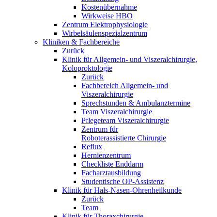
Kostenübernahme
Wirkweise HBO
Zentrum Elektrophysiologie
Wirbelsäulenspezialzentrum
Kliniken & Fachbereiche
Zurück
Klinik für Allgemein- und Viszeralchirurgie,
Koloproktologie
Zurück
Fachbereich Allgemein- und
Viszeralchirurgie
Sprechstunden & Ambulanztermine
Team Viszeralchirurgie
Pflegeteam Viszeralchirurgie
Zentrum für
Roboterassistierte Chirurgie
Reflux
Hernienzentrum
Checkliste Enddarm
Facharztausbildung
Studentische OP-Assistenz
Klinik für Hals-Nasen-Ohrenheilkunde
Zurück
Team
Klinik für Thoraxchirurgie