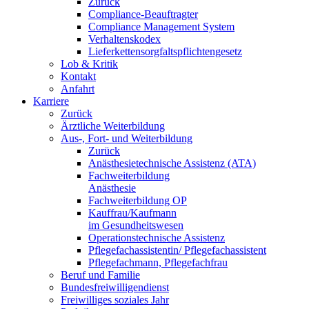
Zurück
Compliance-Beauftragter
Compliance Management System
Verhaltenskodex
Lieferkettensorgfaltspflichtengesetz
Lob & Kritik
Kontakt
Anfahrt
Karriere
Zurück
Ärztliche Weiterbildung
Aus-, Fort- und Weiterbildung
Zurück
Anästhesietechnische Assistenz (ATA)
Fachweiterbildung
Anästhesie
Fachweiterbildung OP
Kauffrau/Kaufmann
im Gesundheitswesen
Operationstechnische Assistenz
Pflegefachassistentin/ Pflegefachassistent
Pflegefachmann, Pflegefachfrau
Beruf und Familie
Bundesfreiwilligendienst
Freiwilliges soziales Jahr