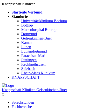
Knappschaft Kliniken
Startseite Verbund
Standorte
Universitätsklinikum Bochum
Bottrop
Marienhospital Bottrop
Dortmund
Gelsenkirchen-Buer
Kamen
Lünen
Lütgendortmund
Paracelsus Marl
Püttlingen
Recklinghausen
Sulzbach
Rhein-Maas Klinikum
KNAPPSCHAFT
Knappschaft Kliniken Gelsenkirchen-Buer
x
Sprechstunden
Fachbereiche