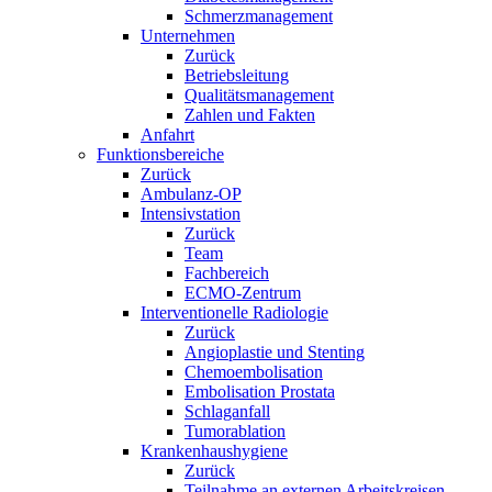
Schmerzmanagement
Unternehmen
Zurück
Betriebsleitung
Qualitätsmanagement
Zahlen und Fakten
Anfahrt
Funktionsbereiche
Zurück
Ambulanz-OP
Intensivstation
Zurück
Team
Fachbereich
ECMO-Zentrum
Interventionelle Radiologie
Zurück
Angioplastie und Stenting
Chemoembolisation
Embolisation Prostata
Schlaganfall
Tumorablation
Krankenhaushygiene
Zurück
Teilnahme an externen Arbeitskreisen