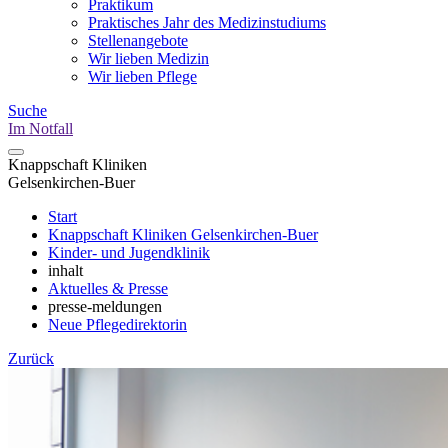
Praktikum
Praktisches Jahr des Medizinstudiums
Stellenangebote
Wir lieben Medizin
Wir lieben Pflege
Suche
Im Notfall
Knappschaft Kliniken
Gelsenkirchen-Buer
Start
Knappschaft Kliniken Gelsenkirchen-Buer
Kinder- und Jugendklinik
inhalt
Aktuelles & Presse
presse-meldungen
Neue Pflegedirektorin
Zurück