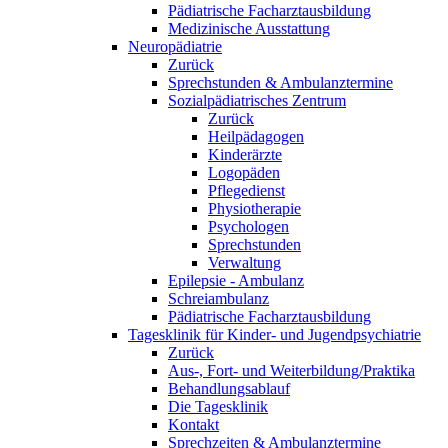
Pädiatrische Facharztausbildung
Medizinische Ausstattung
Neuropädiatrie
Zurück
Sprechstunden & Ambulanztermine
Sozialpädiatrisches Zentrum
Zurück
Heilpädagogen
Kinderärzte
Logopäden
Pflegedienst
Physiotherapie
Psychologen
Sprechstunden
Verwaltung
Epilepsie - Ambulanz
Schreiambulanz
Pädiatrische Facharztausbildung
Tagesklinik für Kinder- und Jugendpsychiatrie
Zurück
Aus-, Fort- und Weiterbildung/Praktika
Behandlungsablauf
Die Tagesklinik
Kontakt
Sprechzeiten & Ambulanztermine