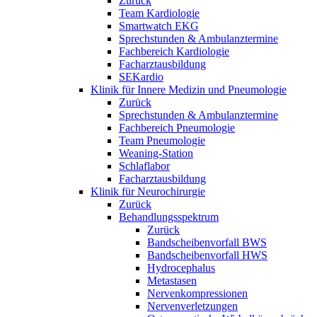
Zurück
Team Kardiologie
Smartwatch EKG
Sprechstunden & Ambulanztermine
Fachbereich Kardiologie
Facharztausbildung
SEKardio
Klinik für Innere Medizin und Pneumologie
Zurück
Sprechstunden & Ambulanztermine
Fachbereich Pneumologie
Team Pneumologie
Weaning-Station
Schlaflabor
Facharztausbildung
Klinik für Neurochirurgie
Zurück
Behandlungsspektrum
Zurück
Bandscheibenvorfall BWS
Bandscheibenvorfall HWS
Hydrocephalus
Metastasen
Nervenkompressionen
Nervenverletzungen