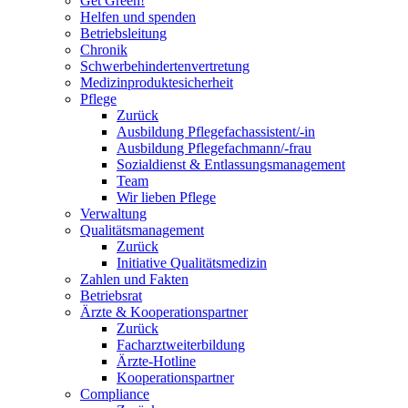
Get Green!
Helfen und spenden
Betriebsleitung
Chronik
Schwerbehindertenvertretung
Medizinproduktesicherheit
Pflege
Zurück
Ausbildung Pflegefachassistent/-in
Ausbildung Pflegefachmann/-frau
Sozialdienst & Entlassungsmanagement
Team
Wir lieben Pflege
Verwaltung
Qualitätsmanagement
Zurück
Initiative Qualitätsmedizin
Zahlen und Fakten
Betriebsrat
Ärzte & Kooperationspartner
Zurück
Facharztweiterbildung
Ärzte-Hotline
Kooperationspartner
Compliance