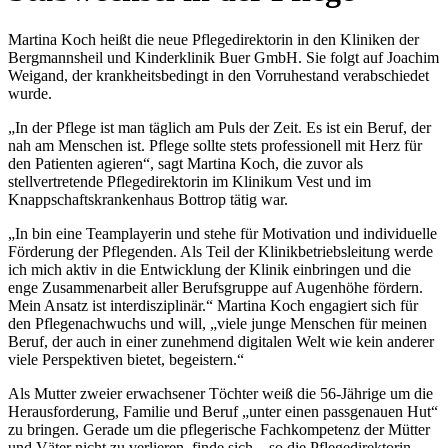
Martina Koch heißt die neue Pflegedirektorin in den Kliniken der
Bergmannsheil und Kinderklinik Buer GmbH. Sie folgt auf Joachim
Weigand, der krankheitsbedingt in den Vorruhestand verabschiedet
wurde.
„In der Pflege ist man täglich am Puls der Zeit. Es ist ein Beruf, der
nah am Menschen ist. Pflege sollte stets professionell mit Herz für
den Patienten agieren“, sagt Martina Koch, die zuvor als
stellvertretende Pflegedirektorin im Klinikum Vest und im
Knappschaftskrankenhaus Bottrop tätig war.
„In bin eine Teamplayerin und stehe für Motivation und individuelle
Förderung der Pflegenden. Als Teil der Klinikbetriebsleitung werde
ich mich aktiv in die Entwicklung der Klinik einbringen und die
enge Zusammenarbeit aller Berufsgruppe auf Augenhöhe fördern.
Mein Ansatz ist interdisziplinär.“ Martina Koch engagiert sich für
den Pflegenachwuchs und will, „viele junge Menschen für meinen
Beruf, der auch in einer zunehmend digitalen Welt wie kein anderer
viele Perspektiven bietet, begeistern.“
Als Mutter zweier erwachsener Töchter weiß die 56-Jährige um die
Herausforderung, Familie und Beruf „unter einen passgenauen Hut“
zu bringen. Gerade um die pflegerische Fachkompetenz der Mütter
und Väter nicht zu verlieren, finde sich – so die Pflegedirektorin –