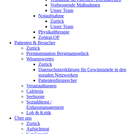
Vorbeugende Maßnahmen
Unser Team
Notaufnahme
Zurück
Unser Team
Physikaltherapie
Zentral-OP
Patienten & Besucher
Zurück
Premiumstation Bergmannsglück
Wissenswertes
Zurück
Datenschutzerklärung für Gewinnspiele in den
sozialen Netzwerken
Patientenfürsprecher
Veranstaltungen
Cafeteria
Seelsorge
Sozialdienst /
Entlassmanagement
Lob & Kritik
Über uns
Zurück
Aufsichtsrat