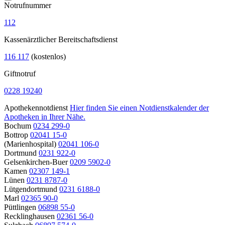
Notrufnummer
112
Kassenärztlicher Bereitschaftsdienst
116 117
(kostenlos)
Giftnotruf
0228 19240
Apothekennotdienst
Hier finden Sie einen Notdienstkalender der
Apotheken in Ihrer Nähe.
Bochum
0234 299-0
Bottrop
02041 15-0
(Marienhospital)
02041 106-0
Dortmund
0231 922-0
Gelsenkirchen-Buer
0209 5902-0
Kamen
02307 149-1
Lünen
0231 8787-0
Lütgendortmund
0231 6188-0
Marl
02365 90-0
Püttlingen
06898 55-0
Recklinghausen
02361 56-0