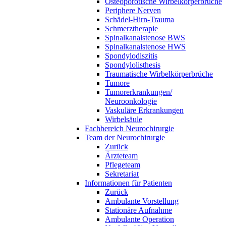
Osteoporotische Wirbelkörperbrüche
Periphere Nerven
Schädel-Hirn-Trauma
Schmerztherapie
Spinalkanalstenose BWS
Spinalkanalstenose HWS
Spondylodiszitis
Spondylolisthesis
Traumatische Wirbelkörperbrüche
Tumore
Tumorerkrankungen/
Neuroonkologie
Vaskuläre Erkrankungen
Wirbelsäule
Fachbereich Neurochirurgie
Team der Neurochirurgie
Zurück
Ärzteteam
Pflegeteam
Sekretariat
Informationen für Patienten
Zurück
Ambulante Vorstellung
Stationäre Aufnahme
Ambulante Operation