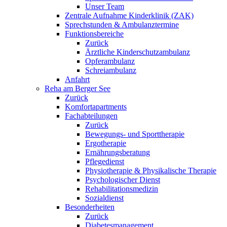
Unser Team
Zentrale Aufnahme Kinderklinik (ZAK)
Sprechstunden & Ambulanztermine
Funktionsbereiche
Zurück
Ärztliche Kinderschutzambulanz
Opferambulanz
Schreiambulanz
Anfahrt
Reha am Berger See
Zurück
Komfortapartments
Fachabteilungen
Zurück
Bewegungs- und Sporttherapie
Ergotherapie
Ernährungsberatung
Pflegedienst
Physiotherapie & Physikalische Therapie
Psychologischer Dienst
Rehabilitationsmedizin
Sozialdienst
Besonderheiten
Zurück
Diabetesmanagement