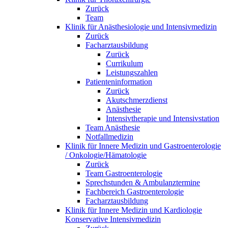
Zurück
Team
Klinik für Anästhesiologie und Intensivmedizin
Zurück
Facharztausbildung
Zurück
Currikulum
Leistungszahlen
Patienteninformation
Zurück
Akutschmerzdienst
Anästhesie
Intensivtherapie und Intensivstation
Team Anästhesie
Notfallmedizin
Klinik für Innere Medizin und Gastroenterologie
/ Onkologie/Hämatologie
Zurück
Team Gastroenterologie
Sprechstunden & Ambulanztermine
Fachbereich Gastroenterologie
Facharztausbildung
Klinik für Innere Medizin und Kardiologie
Konservative Intensivmedizin