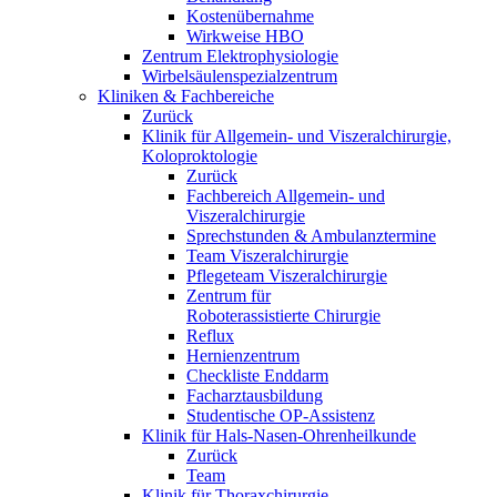
Kostenübernahme
Wirkweise HBO
Zentrum Elektrophysiologie
Wirbelsäulenspezialzentrum
Kliniken & Fachbereiche
Zurück
Klinik für Allgemein- und Viszeralchirurgie,
Koloproktologie
Zurück
Fachbereich Allgemein- und
Viszeralchirurgie
Sprechstunden & Ambulanztermine
Team Viszeralchirurgie
Pflegeteam Viszeralchirurgie
Zentrum für
Roboterassistierte Chirurgie
Reflux
Hernienzentrum
Checkliste Enddarm
Facharztausbildung
Studentische OP-Assistenz
Klinik für Hals-Nasen-Ohrenheilkunde
Zurück
Team
Klinik für Thoraxchirurgie