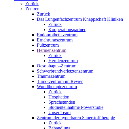
Zurück
Zentren
Zurück
Das Lungenfachzentrum Knappschaft Kliniken
Zurück
Kooperationspartner
Endoprothetikzentrum
Ernährungszentrum
Fußzentrum
Hernienzentrum
Zurück
Hernienzentrum
Oesophagus-Zentrum
Schwerbrandverletztenzentrum
Traumazentrum
Tumorzentrum im Revier
Wundtherapiezentrum
Zurück
Hospitation
Sprechstunden
Studienteilnahme Powerstudie
Unser Team
Zentrum der hyperbaren Sauerstofftherapie
Zurück
Behandlung