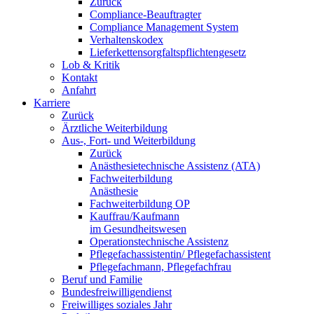
Zurück
Compliance-Beauftragter
Compliance Management System
Verhaltenskodex
Lieferkettensorgfaltspflichtengesetz
Lob & Kritik
Kontakt
Anfahrt
Karriere
Zurück
Ärztliche Weiterbildung
Aus-, Fort- und Weiterbildung
Zurück
Anästhesietechnische Assistenz (ATA)
Fachweiterbildung
Anästhesie
Fachweiterbildung OP
Kauffrau/Kaufmann
im Gesundheitswesen
Operationstechnische Assistenz
Pflegefachassistentin/ Pflegefachassistent
Pflegefachmann, Pflegefachfrau
Beruf und Familie
Bundesfreiwilligendienst
Freiwilliges soziales Jahr