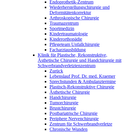
Endoprothetik-Zentrum
Wiederherstellungschirurgie und
Deformitätenkorrektur
Arthroskopische Chirurgie
Traumazentrum
Sportmedizin
Kindertraumatologie
Kinderorthopädie
Pflegeteam Unfallchirurgie
Facharztausbildung
Klinik für Plastische, Rekonstruktive,
Ästhetische Chirurgie und Handchirurgie mit
Schwerbrandverletztenzentrum
Zurück
Lebenslauf Prof. Dr. med. Kraemer
Sprechstunden & Ambulanztermine
Plastisch-Rekonstruktive Chirurgie
Ästhetische Chirurgie
Handchirurgie
Tumorchirurgie
Brustchirurgie
Postbariatrische Chirurgie
Periphere Nervenchirurgie
Zentrum für Schwerbrandverletze
Chronische Wunden