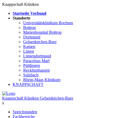
Knappschaft Kliniken
Startseite Verbund
Standorte
Universitätsklinikum Bochum
Bottrop
Marienhospital Bottrop
Dortmund
Gelsenkirchen-Buer
Kamen
Lünen
Lütgendortmund
Paracelsus Marl
Püttlingen
Recklinghausen
Sulzbach
Rhein-Maas Klinikum
KNAPPSCHAFT
Knappschaft Kliniken Gelsenkirchen-Buer
x
Sprechstunden
Fachbereiche