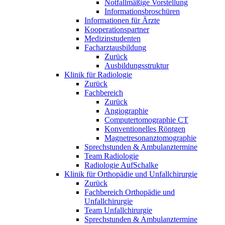
Notfallmäßige Vorstellung
Informationsbroschüren
Informationen für Ärzte
Kooperationspartner
Medizinstudenten
Facharztausbildung
Zurück
Ausbildungsstruktur
Klinik für Radiologie
Zurück
Fachbereich
Zurück
Angiographie
Computertomographie CT
Konventionelles Röntgen
Magnetresonanztomographie
Sprechstunden & Ambulanztermine
Team Radiologie
Radiologie AufSchalke
Klinik für Orthopädie und Unfallchirurgie
Zurück
Fachbereich Orthopädie und
Unfallchirurgie
Team Unfallchirurgie
Sprechstunden & Ambulanztermine